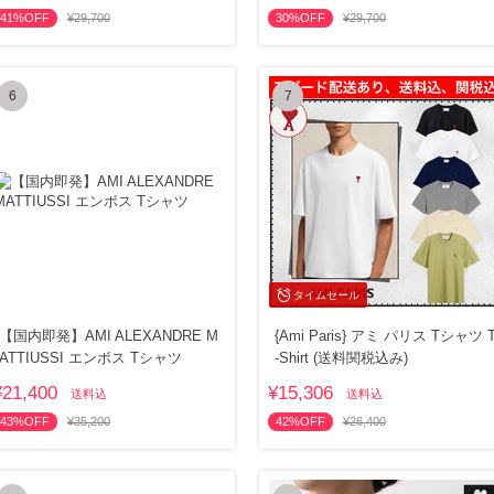
41%OFF
¥29,700
30%OFF
¥29,700
6
7
タイムセール
【国内即発】AMI ALEXANDRE M
{Ami Paris} アミ パリス Tシャツ 
ATTIUSSI エンボス Tシャツ
-Shirt (送料関税込み)
¥21,400
¥15,306
送料込
送料込
43%OFF
¥35,200
42%OFF
¥26,400