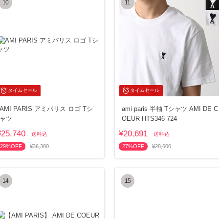
10
11
タイムセール
タイムセール
AMI PARIS アミパリス ロゴ Tシ
ami paris 半袖 Tシャツ AMI DE C
ャツ
OEUR HTS346 724
¥25,740
¥20,691
送料込
送料込
29%OFF
¥36,300
27%OFF
¥28,600
14
15