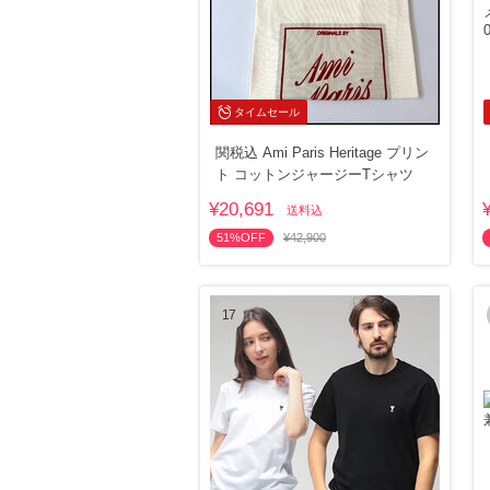
タイムセール
関税込 Ami Paris Heritage プリン
ト コットンジャージーTシャツ
¥20,691
送料込
51%OFF
¥42,900
17