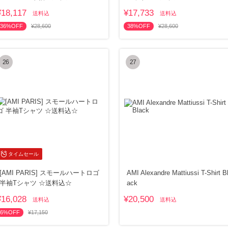
¥18,117
¥17,733
送料込
送料込
36%OFF
¥28,600
38%OFF
¥28,600
26
27
タイムセール
[AMI PARIS] スモールハートロゴ
AMI Alexandre Mattiussi T-Shirt B
半袖Tシャツ ☆送料込☆
ack
¥16,028
¥20,500
送料込
送料込
6%OFF
¥17,150