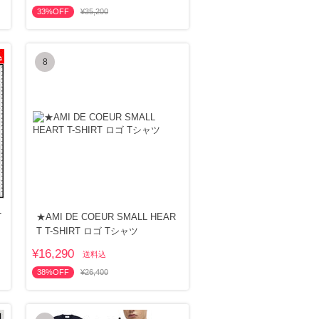
33%OFF
¥35,200
8
T
★AMI DE COEUR SMALL HEAR
T T-SHIRT ロゴ Tシャツ
¥16,290
送料込
38%OFF
¥26,400