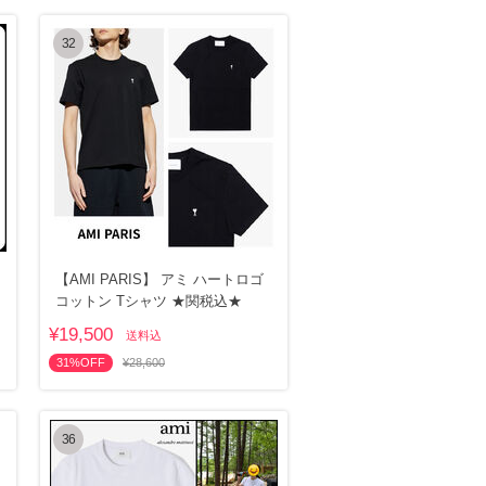
32
【AMI PARIS】 アミ ハートロゴ
コットン Tシャツ ★関税込★
¥19,500
送料込
31%OFF
¥28,600
36