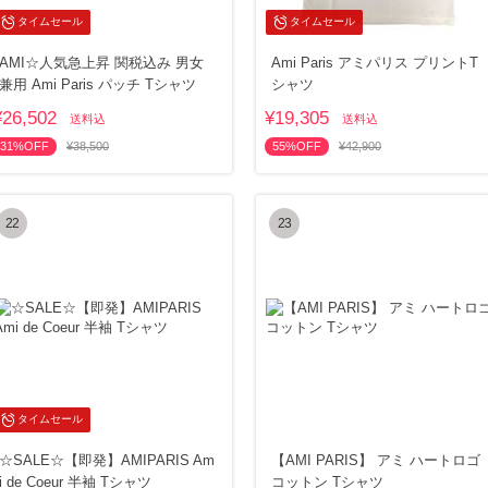
タイムセール
タイムセール
AMI☆人気急上昇 関税込み 男女
Ami Paris アミパリス プリントT
兼用 Ami Paris パッチ Tシャツ
シャツ
¥26,502
¥19,305
送料込
送料込
31%OFF
¥38,500
55%OFF
¥42,900
22
23
タイムセール
☆SALE☆【即発】AMIPARIS Am
【AMI PARIS】 アミ ハートロゴ
i de Coeur 半袖 Tシャツ
コットン Tシャツ