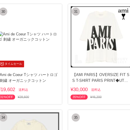
30
31
タイムセール
Ami de Coeur Tシャツ ハートロゴ
【AMI PARIS】OVERSIZE FIT S
刺繍 オーガニックコットン
S T-SHIRT PARIS PRINT◆UTS3
81726
¥19,602
¥30,000
送料込
送料込
31%OFF
¥28,600
35%OFF
¥46,200
34
35