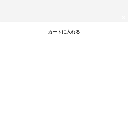
カートに入れる
最近チェックしたアイテム
【国内正規品】INCOTE
X 31型 ウールトロピカ
ル ワンプリーツ
¥47,960
20%OFF