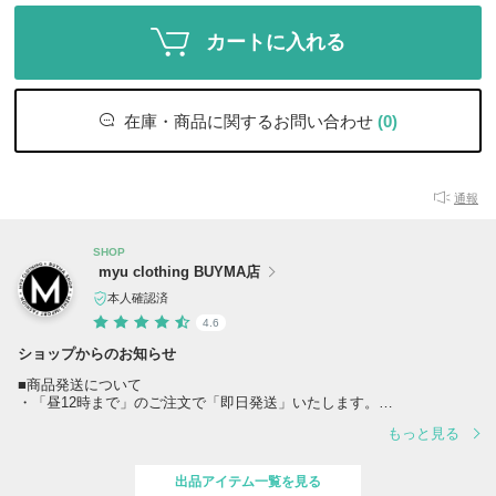
カートに入れる
在庫・商品に関するお問い合わせ
(0)
通報
SHOP
myu clothing BUYMA店
本人確認済
4.6
ショップからのお知らせ
■商品発送について
・「昼12時まで」のご注文で「即日発送」いたします。
※「裾処理」をご希望の場合は「2～5営業日後」の発送となります
もっと見る
※「銀行振込」及び「コンビニ払い」の場合は、ご入金確認後「2営業
日以内」に発送いたします
出品アイテム一覧を見る
■ 営業時間