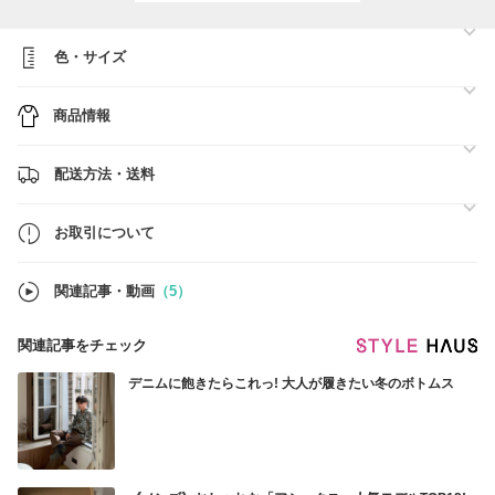
ご注文は24時間、365日受け付けしております。
「受注／発送」は、「毎日（土日祝も対応）」行っております。
色・サイズ
「問い合わせ」：月～金
＜メール＞09：00～17：00
＜電話＞13：00～16：00
商品情報
※土日は、受注・発送業務のみになりますので、問い合わせは受け付け
ておりません
※営業時間外のお問い合わせに関しては翌営業日に返答させて頂きます
配送方法・送料
★お盆期間中の対応について★
8月11日（火）から8月16日（日）までの間、メール及びお電話でのお
お取引について
問い合わせは対応いたしておりません。
お問い合わせにつきましては、8月17日（月）より順次対応させていた
だきます。
関連記事・動画
（5）
関連記事をチェック
デニムに飽きたらこれっ! 大人が履きたい冬のボトムス