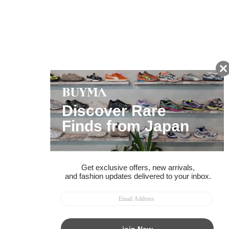
友だちに追加して
BUYMA会員だけの
お得な情報をGET!
ポイント還元サービス
ページトップへ
BUYMAスタートガイド
安心への取り組み
ガイド・お問い合わせ
かんたん購入ガイド
BUYMA偽物販売防止の取り組み
BUYMA CARD
利用規約
プライバシー
特定商取引法に関する表記
お客様情報の外部送信について
脆弱性報告
お知らせ(PCサイト)