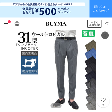
アプリからの会員登録ですぐに使えるクーポンGET！
詳しくは
500
¥
全員必ず
クーポン
こちらから
プレゼント
もらえる
今すぐ
日本語
English
简体中文
繁體中文
会員登録!
9
1
7
/