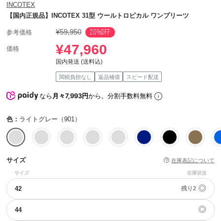
INCOTEX
【国内正規品】INCOTEX 31型 ウールトロピカル ワンプリーツ
¥59,950
20%OFF
参考価格
¥47,960
価格
国内発送 (送料込)
関税負担なし
返品補償
スピード配送
なら
月々7,993円
から。分割手数料無料
色：
ライトグレー（901）
サイズ
在庫表記について
サイズ
在庫状況
◎
42
残り2
◎
44