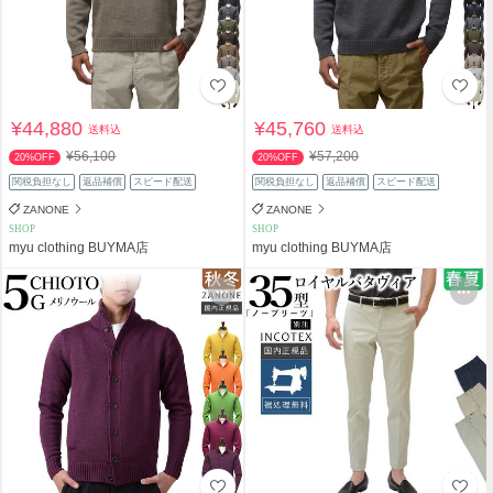
¥44,880
¥45,760
送料込
送料込
¥56,100
¥57,200
20%OFF
20%OFF
関税負担なし
返品補償
スピード配送
関税負担なし
返品補償
スピード配送
ZANONE
ZANONE
SHOP
SHOP
myu clothing BUYMA店
myu clothing BUYMA店