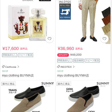
¥17,600
¥36,960
送料込
送料込
¥46,200
関税負担なし
スピード配送
20%OFF
関税負担なし
返品補償
スピード配送
Carthusia
INCOTEX
SHOP
SHOP
myu clothing BUYMA店
myu clothing BUYMA店