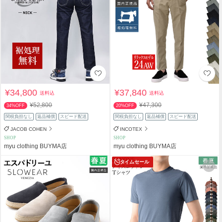
¥34,800
¥37,840
送料込
送料込
¥52,800
¥47,300
34%OFF
20%OFF
関税負担なし
返品補償
スピード配送
関税負担なし
返品補償
スピード配送
JACOB COHEN
INCOTEX
SHOP
SHOP
myu clothing BUYMA店
myu clothing BUYMA店
タイムセール