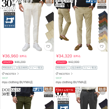
¥36,960
¥34,320
送料込
送料込
¥46,200
¥42,900
20%OFF
20%OFF
関税負担なし
返品補償
スピード配送
関税負担なし
返品補償
スピード配送
INCOTEX
INCOTEX
SHOP
SHOP
myu clothing BUYMA店
myu clothing BUYMA店
タイムセール