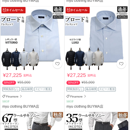
myu clothing BUYMA店
myu clothing BUYMA店
タイムセール
タイムセール
¥27,225
¥27,225
送料込
送料込
¥55,000
¥55,000
50%OFF
50%OFF
関税負担なし
返品補償
スピード配送
関税負担なし
返品補償
スピード配送
Finamore
Finamore
SHOP
SHOP
myu clothing BUYMA店
myu clothing BUYMA店