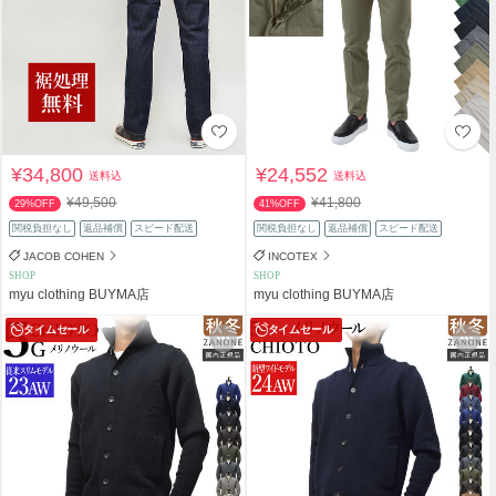
¥34,800
¥24,552
送料込
送料込
¥49,500
¥41,800
29%OFF
41%OFF
関税負担なし
返品補償
スピード配送
関税負担なし
返品補償
スピード配送
JACOB COHEN
INCOTEX
SHOP
SHOP
myu clothing BUYMA店
myu clothing BUYMA店
タイムセール
タイムセール