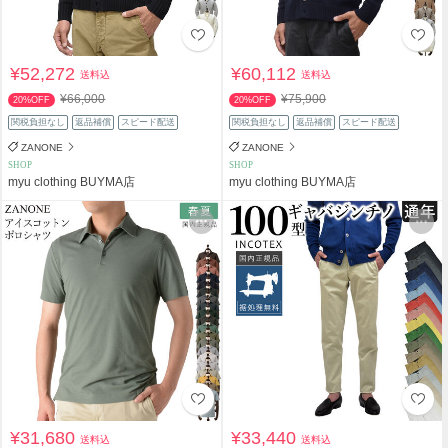
¥52,272
¥60,112
送料込
送料込
¥66,000
¥75,900
20%OFF
20%OFF
関税負担なし
返品補償
スピード配送
関税負担なし
返品補償
スピード配送
ZANONE
ZANONE
SHOP
SHOP
myu clothing BUYMA店
myu clothing BUYMA店
¥31,680
¥33,440
送料込
送料込