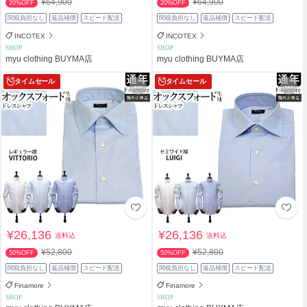
¥64,900
¥64,900
20%OFF
20%OFF
関税負担なし
返品補償
スピード配送
関税負担なし
返品補償
スピード配送
INCOTEX
INCOTEX
SHOP
SHOP
myu clothing BUYMA店
myu clothing BUYMA店
タイムセール
タイムセール
¥26,136
¥26,136
送料込
送料込
¥52,800
¥52,800
50%OFF
50%OFF
関税負担なし
返品補償
スピード配送
関税負担なし
返品補償
スピード配送
Finamore
Finamore
SHOP
SHOP