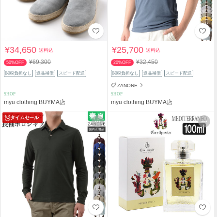
¥34,650
¥25,700
送料込
送料込
¥69,300
¥32,450
50%OFF
20%OFF
関税負担なし
返品補償
スピード配送
関税負担なし
返品補償
スピード配送
ZANONE
SHOP
SHOP
myu clothing BUYMA店
myu clothing BUYMA店
タイムセール