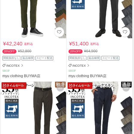
¥42,240
¥51,400
送料込
送料込
¥52,800
¥64,900
20%OFF
20%OFF
関税負担なし
返品補償
スピード配送
関税負担なし
返品補償
スピード配送
INCOTEX
INCOTEX
SHOP
SHOP
myu clothing BUYMA店
myu clothing BUYMA店
タイムセール
タイムセール