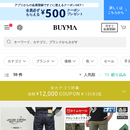
アプリからの会員登録ですぐに使えるクーポンGET！
詳しくは
500
¥
全員必ず
クーポン
こちらから
プレゼント
もらえる
今すぐ
日本語
English
简体中文
繁體中文
会員登録!
カテゴリ
ブランド
価格
色
セール
手
59 件
人気順
絞り込み
全カテゴリ対象
12,000
COUPON
¥
8.12(水)迄
総額
タイムセール