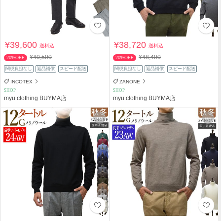
¥39,600
¥38,720
送料込
送料込
¥49,500
¥48,400
20%OFF
20%OFF
関税負担なし
返品補償
スピード配送
関税負担なし
返品補償
スピード配送
INCOTEX
ZANONE
SHOP
SHOP
myu clothing BUYMA店
myu clothing BUYMA店