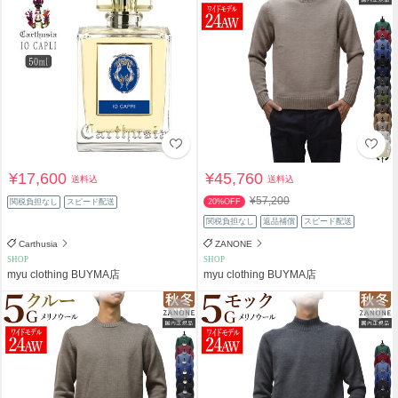
¥17,600
¥45,760
送料込
送料込
¥57,200
関税負担なし
スピード配送
20%OFF
関税負担なし
返品補償
スピード配送
Carthusia
ZANONE
SHOP
SHOP
myu clothing BUYMA店
myu clothing BUYMA店