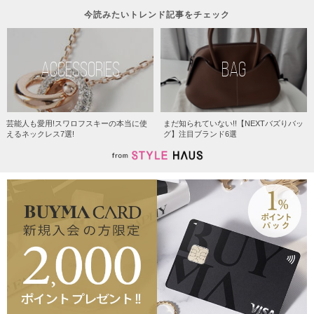
今読みたいトレンド記事をチェック
ACCESSORIES
BAG
芸能人も愛用!スワロフスキーの本当に使
まだ知られていない!!【NEXTバズりバッ
えるネックレス7選!
グ】注目ブランド6選