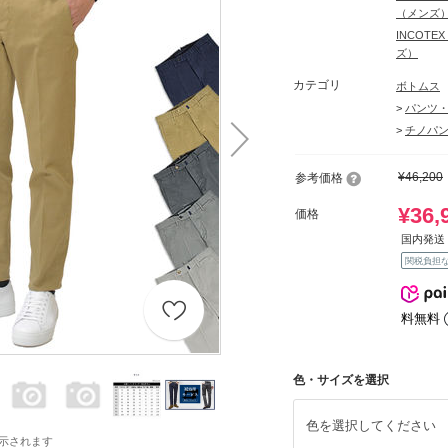
（メンズ
INCOT
ズ）
カテゴリ
ボトムス
>
パンツ
>
チノパ
¥46,200
参考価格
¥36,
価格
国内発送 
関税負担
料無料
色・サイズを選択
色を選択してください
示されます