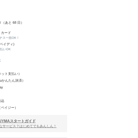
13 （あと
68
日）
トカード
ナス一括OK！
(ペイディ)
と払いOK
K
Y（ネット支払い）
（auかんたん決済）
ay
振込
（ペイジー）
UYMAスタートガイド
んなサービス？はじめてでもあんしん！