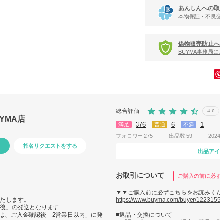
あんしんへの取
本物保証・不良
偽物販売防止へ
BUYMA事務局
総合評価
4.6
BUYMA店
376
6
1
満足
普通
不満
フォロワー
275
出品数
59
202
指名リクエストをする
出品アイ
お取引について
ご購入の前に必
▼▼ご購入前に必ずこちらをお読みく
いたします。
https://www.buyma.com/buyer/12231553
日後」の発送となります
は、ご入金確認後「2営業日以内」に発
■返品・交換について