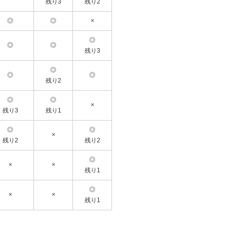
残り3
残り2
以下の場合は、返品をお受けできませ
・商品到着後、７日以上経過した場合
・付属品（タグ、下げ札、保証書等）
◎
◎
×
・お客さまのもとで臭いが付着したり
・当店の主観で試着程度の範疇を超え
◎
・裾上げ処理をした場合
◎
◎
・事前連絡のない返品
残り3
対応可能期間
◎
商品到着後7日以内にご連絡をいただい
◎
◎
残り2
返品送料
お客様負担
◎
◎
×
残り3
残り1
＼裾処理サービス 無料にて承ります／
返品・交
◎
◎
い）
×
残り2
残り2
◎
×
×
残り1
◎
×
×
残り1