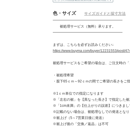
色・サイズ
サイズガイドと採寸方法
━━━━━━━━━━━━━━━━━━━━
裾処理サービス（無料）承ります。
━━━━━━━━━━━━━━━━━━━━
まずは、こちらを必ずお読みください↓
https://www.buyma.com/buyer/12231553/post/47
裾処理サービスをご希望の場合は、ご注文時の「
・裾処理希望
・股下65ｃｍ～92ｃｍの間でご希望の長さをご
※1ｃｍ単位での指定になります
※「左右の裾」を【異なった長さ】で指定した裾
※「1cm未満」の【仕上がりの誤差】につきま
※記載のない場合は、裾処理なしでの発送となり
※裾上げ（5～7営業日後に発送）
※裾上げ後の「交換／返品」は不可