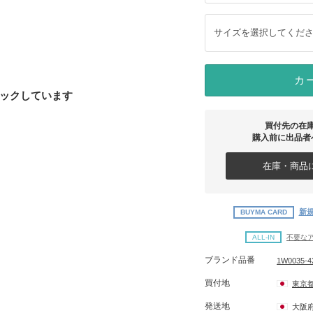
サイズを選択してくだ
カ
ックしています
買付先の在
購入前に出品者
在庫・商品に
新規
BUYMA CARD
ALL-IN
不要な
ブランド品番
1W0035-4
買付地
東京
発送地
大阪