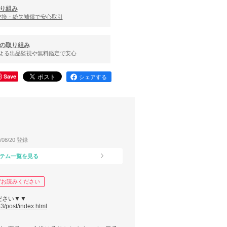
り組み
交換・紛失補償で安心取引
の取り組み
による出品監視や無料鑑定で安心
Save
シェアする
4/08/20 登録
テム一覧を見る
ずお読みください
ださい▼▼
/post/index.html