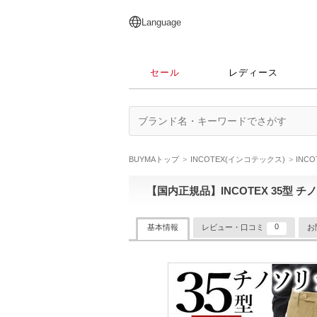
English
日本語
简体中文
繁體中文
Language
セール
レディース
BUYMAトップ
INCOTEX(インコテックス)
INC
【国内正規品】INCOTEX 35型 
0
基本情報
レビュー・口コミ
お