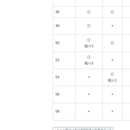
46
◎
◎
48
◎
×
◎
50
◎
残り3
◎
52
×
残り3
★お盆期間中の対応について★
◎
54
×
残り1
56
×
×
58
×
×
こちらの商品は返品補償制度の対象商品です