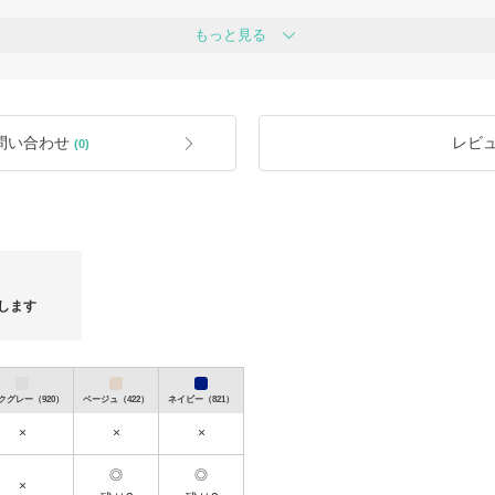
※「取引完了」をされた場合、返品・
ください
もっと見る
※届いた商品に問題がないかよくご確
す。
願いします
」行っております。
※不良品等、当店に瑕疵がある場合の
■交換の流れ
サイズが合わなかった場合「１回限り
問い合わせ
レビ
(0)
①「お問い合わせ」より商品到着後７
で、問い合わせは受け付けておりませ
（お電話での交換対応は一切できかね
業日に返答させて頂きます
※他店でも併売しているため、在庫が
※再販できない状態の場合は、交換及
い
間、メール及びお電話でのお問い合わせは
以下の＜注意事項＞をご確認ください
月）より順次対応させていただきます。
②商品をご返送ください。
します
当店まで「送料元払い（お客様負担）
③ご希望商品を新規でご購入（再送料
■お客様都合による返金
クグレー（920）
ベージュ（422）
ネイビー（821）
イメージ違い、サイズが合わない（交
可能です。
×
×
×
返品商品は送料元払い（返送料：お客
商品到着後、商品代金を返金いたしま
◎
◎
＜注意事項＞
×