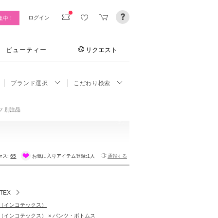
ログイン
集中！
ビューティー
リクエスト
ブランド選択
こだわり検索
ツ 別注品
セス:
65
お気に入りアイテム登録:
1人
通報する
TEX
EX（インコテックス）
EX（インコテックス） × パンツ・ボトムス