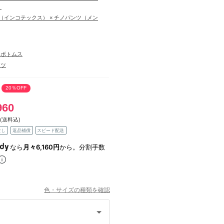
）
EX（インコテックス） × チノパンツ（メン
・ボトムス
ンツ
20％OFF
960
(送料込)
なし
返品補償
スピード配送
なら
月々6,160円
から。分割手数
色・サイズの種類を確認