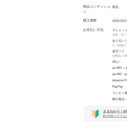
商品コンディショ
新品
ン
購入期限
2026/10/
お支払い方法
クレジッ
分割・ボー
あと払い 
3・6回あ
楽天ペイ
分割払いO
d払い
au PA
au PAY
Amazon P
PayPay
コンビニ
銀行振込
まるわかり！B
BUYMAってど