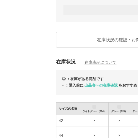
送いたします
■ 営業時間
ご注文は24時間、365日受け付けしておりま
「受注／発送」は、「毎日（土日祝も対応）
「問い合わせ」：月～金
＜メール＞09：00～17：00
＜電話＞13：00～16：00
在庫状況の確認・お
※土日は、受注・発送業務のみになりますの
ん
※営業時間外のお問い合わせに関しては翌営
在庫状況
在庫表記について
★お盆期間中の対応について★
8月11日（火）から8月16日（日）までの
対応いたしておりません。
◎ ：在庫がある商品です
お問い合わせにつきましては、8月17日（
○ ：購入前に
出品者への在庫確認
をおすすめ
サイズの名称
ライトグレー（904）
グレー（926）
ダー
42
×
×
44
×
×