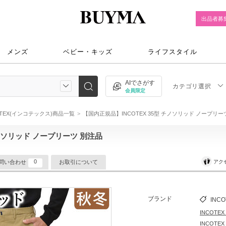
出品者募
メンズ
ベビー・キッズ
ライフスタイル
AIでさがす
カテゴリ選択
会員限定
OTEX(インコテックス)商品一覧
【国内正規品】INCOTEX 35型 チノソリッド ノープリー
チノソリッド ノープリーツ 別注品
0
アク
問い合わせ
お取引について
ブランド
INCO
INCOT
INCOT