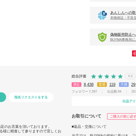
あんしんへの取
本物保証・不良
偽物販売防止へ
BUYMA事務局
総合評価
5.0
8,438
119
29
満足
普通
不満
フォロワー
7,397
出品数
84
20
指名リクエストをする
出品アイ
お取引について
ご購入の前に必
満足のお言葉を頂いております。
■返品・交換について
る様に精進して参りますので宜しくお
当店では、BUYMAの規約に基づき、