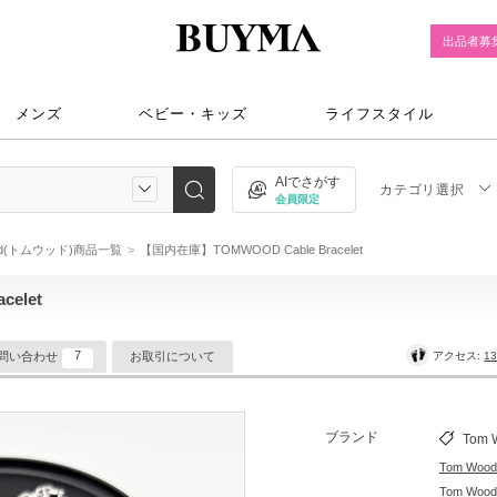
出品者募
メンズ
ベビー・キッズ
ライフスタイル
AIでさがす
カテゴリ選択
会員限定
ood(トムウッド)商品一覧
【国内在庫】TOMWOOD Cable Bracelet
elet
7
アクセス:
13
問い合わせ
お取引について
ブランド
Tom 
Tom Wo
Tom W