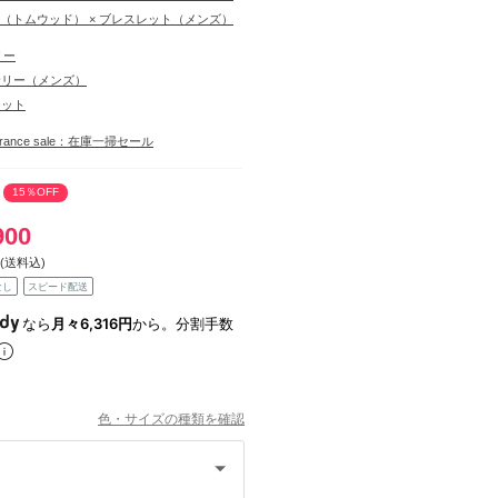
ood（トムウッド） × ブレスレット（メンズ）
リー
サリー（メンズ）
レット
learance sale：在庫一掃セール
15％OFF
900
(送料込)
なし
スピード配送
なら
月々6,316円
から。分割手数
色・サイズの種類を確認