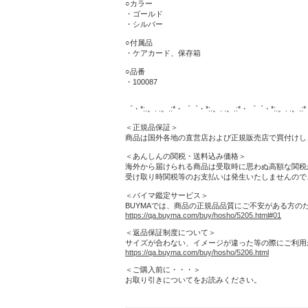
○カラー
・ゴールド
・シルバー
○付属品
・ケアカード、保存箱
○品番
・100087
゜・*:.。. .。.:*・゜゜・*:.。. .。.:*・゜゜・*:.。. .。.
＜正規品保証＞
商品は国外各地の直営店および正規販売店で買付けし
＜あんしんの関税・送料込み価格＞
海外から届けられる商品は受取時に思わぬ高額な関税がか
受け取り時関税等のお支払いは発生いたしませんので
＜バイマ鑑定サービス＞
BUYMAでは、商品の正規品品質にご不安がある方
https://qa.buyma.com/buy/hosho/5205.html#01
＜返品保証制度について＞
サイズが合わない、イメージが違った等の際にご利用
https://qa.buyma.com/buy/hosho/5206.html
＜ご購入前に・・・＞
お取り引きについてをお読みください。