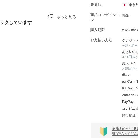
発送地
東京
商品コンディショ
新品
もっと見る
ン
ックしています
購入期限
2026/10/
お支払い方法
クレジッ
分割・ボー
あと払い 
3・6回あ
楽天ペイ
分割払いO
d払い
au PA
au PAY
Amazon P
PayPay
コンビニ
銀行振込
まるわかり！B
BUYMAってど