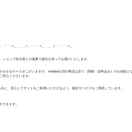
:*・゜゜・*:.。. .。.:*・゜゜・*:.。. .。.:*・゜゜・*:.。.
、ショップ担当者との連携で責任を持ってお届けいたします。
かるケースがございますが、matilda0120の商品は全て《関税・送料込み》のお値段と
ご安心くださいませ。
のために、安心してサイトをご利用いただけるよう、鑑定サービスをご用意しています。
ができます。