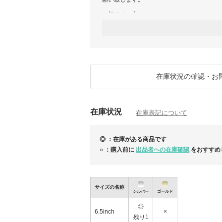
＜初めての方へ＞
ご購入前には「お取引について」をご覧くだ
＜国内よりすぐに発送が可能な商品＞
https://www.buyma.com/r/-B2643665/?tag_i
在庫状況の確認・お
在庫状況
在庫表記について
◎ ：在庫がある商品です
○ ：購入前に
出品者への在庫確認
をおすすめ
サイズの名称
シルバー
ゴールド
◎
6.5inch
×
残り1