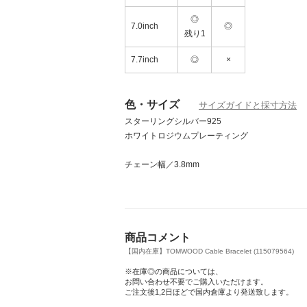
◎
7.0inch
◎
残り1
7.7inch
◎
×
色・サイズ
サイズガイドと採寸方法
スターリングシルバー925
ホワイトロジウムプレーティング
チェーン幅／3.8mm
商品コメント
【国内在庫】TOMWOOD Cable Bracelet (115079564)
※在庫◎の商品については、
お問い合わせ不要でご購入いただけます。
ご注文後1,2日ほどで国内倉庫より発送致します。