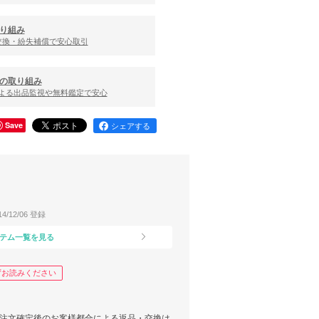
り組み
交換・紛失補償で安心取引
の取り組み
による出品監視や無料鑑定で安心
Save
シェアする
14/12/06 登録
テム一覧を見る
ずお読みください
ご注文確定後のお客様都合による返品・交換は