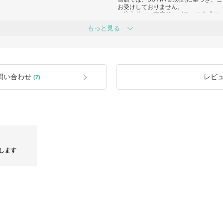
お受けしておりません。
ご注文前に、実店舗やブランド公式サ
さい。
ご購入くださいますようお願い申し上
もっと見る
■初期不良について
ds=418
BUYMAの品質ガイドラインに則り、
品または交換を承っております。
商品に不備や問題がございましたら、
お願いいたします。
問い合わせ
レビ
(7)
お取引完了後のご対応はいたしかねま
■品質について
海外製品は日本国内とは商品管理基準
そのため、以下の点につきましてはご
・海外からの輸送に伴うたたみジワ
・買い付け先店舗や保管環境による匂
いずれも不良品には該当いたしません
■並行輸入品について
します
当店で取り扱う商品は並行輸入品であ
が異なる場合がございます。
細かな状態までお気になさるお客様は
す。
また、以下の点につきましてもご了承
・ギャランティカード等の付属品の一
・製品タグの折れや、検品時のタグの