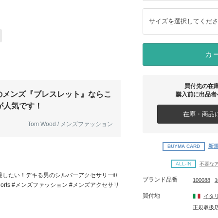
サイズを選択してくだ
カ
買付先の在
のメンズ『ブレスレット』ならこ
購入前に出品者
が人気です！
在庫・商品に
Tom Wood / メンズファッション
新規
BUYMA CARD
ALL-IN
不要な
慢したい！デキる男のシルバーアクセサリー⛓
ブランド品番
100088
1
horts #メンズファッション #メンズアクセサリ
買付地
イタ
正規取扱