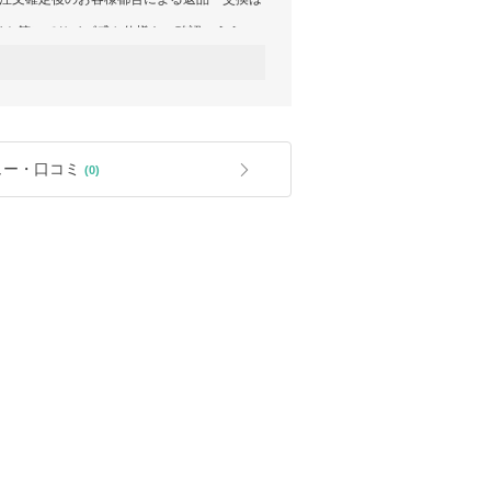
イト等にてサイズ感や仕様をご確認のうえ、
げます。
明らかな初期不良が認められる場合に限り、返
必ずお取引完了前にご連絡くださいますよう
ュー・口コミ
(0)
すので、あらかじめご了承ください。
が異なる場合がございます。
理解賜りますようお願い申し上げます。
い残り
ので、あらかじめご了承ください。
り、日本国内の正規直営店とは商品管理基準
、直営店でのご購入をおすすめしておりま
のうえご注文ください。
部欠如
一時的な取り外し