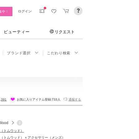
ログイン
集中！
ビューティー
リクエスト
ブランド選択
こだわり検索
,391
お気に入りアイテム登録:
733人
通報する
Wood
i
od（トムウッド）
ood（トムウッド） × アクセサリー（メンズ）