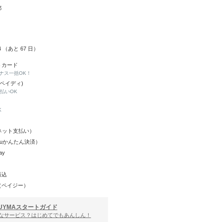
都
14 （あと
67
日）
トカード
ナス一括OK！
(ペイディ)
と払いOK
K
Y（ネット支払い）
（auかんたん決済）
ay
振込
（ペイジー）
UYMAスタートガイド
んなサービス？はじめてでもあんしん！