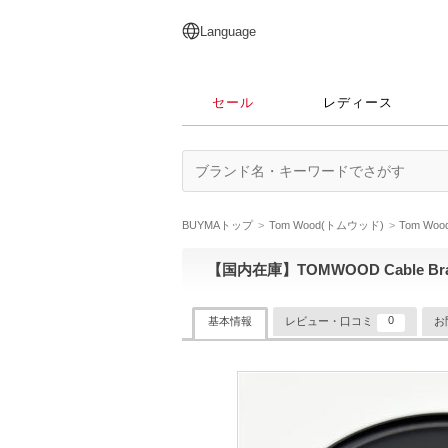
English
日本語
简体中文
繁體中文
Language
セール
レディース
BUYMAトップ
Tom Wood(トムウッド)
Tom W
【国内在庫】TOMWOOD Cable Brac
0
基本情報
レビュー・口コミ
お