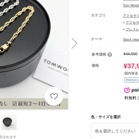
Tom W
カテゴリ
アクセサ
>
アクセ
>
ブレス
テーマ
Stock c
¥44,900
参考価格
¥37,
価格
国内発送 
関税負担
料無料
色・サイズを選択
色を選択してください
示されます