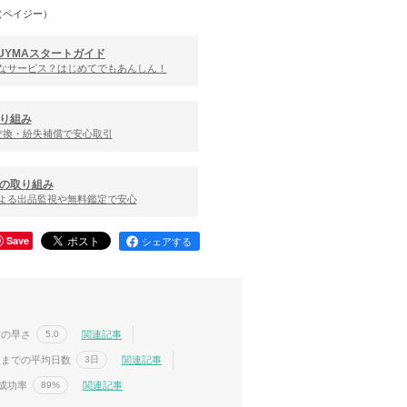
（ペイジー）
UYMAスタートガイド
んなサービス？はじめてでもあんしん！
り組み
交換・紛失補償で安心取引
の取り組み
による出品監視や無料鑑定で安心
Save
シェアする
信の早さ
関連記事
5.0
送までの平均日数
関連記事
3日
成功率
関連記事
89%