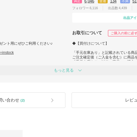
6,046
134
51
満足
普通
不満
フォロワー
6,116
出品数
4,439
出品アイ
お取引について
ご購入の前に必
ゼント用にぜひご利用ください♪
◆【買付けについて】
=instock
「手元在庫あり」と記載されている商
ご注文確定後（ご入金を含む）に商品
「手元在庫あり」以外の商品のご購入
在庫確認のお問い合わせをくださいま
もっと見る
在庫確認がない場合も、最大限お届け
商品の完売、在庫切れなどによって買
出荷まで日数が掛かる、もしくはお取
ご迷惑をお掛けする可能性もございま
予めご了承頂けますと幸いです。
問い合わせ
レビ
(2)
◆【返品および補償について】
ませんか？」
BUYMAでは「BUYMAあんしんプラ
いします。」
返品補償だけでなく多くの補償が付帯
？」
商品ご購入前に、こちらに加入頂きま
^^
商品がイメージと違ったり、サイズが
たり、
初期不良の補償や、荷物紛失の補償等