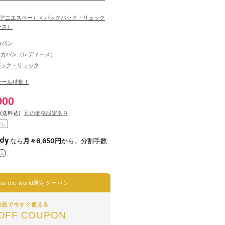
 b（アニエスベー） × バックパック・リュック
ース）
カバン
・カバン（レディース）
パック・リュック
セール特集！
900
(送料込)
別の価格設定あり
なし
なら
月々6,650円
から。分割手数
l to the world限定クーポン
商品で今すぐ使える
OFF COUPON