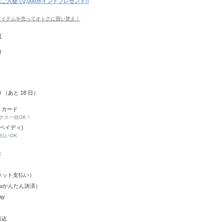
ご入会で2,000ポイントプレゼント!!
アイテムを売ってオトクに買い替え！
府
府
24 （あと
18
日）
トカード
ナス一括OK！
(ペイディ)
と払いOK
K
Y（ネット支払い）
（auかんたん決済）
ay
振込