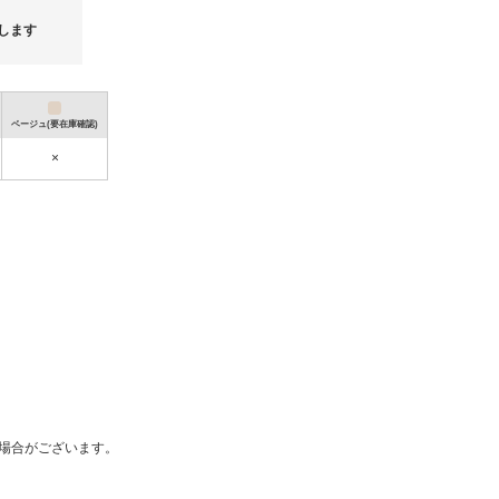
ご購入前の制度内容のご確認とご加入
します
「BUYMAあんしんプラス」の詳細は
https://www.buyma.com/contents/safety
◆【ラッピング・ショッパーについて
ベージュ(要在庫確認)
お安く販売させていただくため
ラッピング対応やショッパーの付属に
×
基本的に対応を行っておりません。
対応も可能ですがご購入時に必ず[ご要
何卒ご理解の程お願い致します。
◆【配送について】
お届け先やラッピングの有無により送
に北海道や沖縄へお住まいの方、また
頂ければスムーズです。
何卒ご理解の程お願い致します。
おしゃれな秋・冬ファッションのご紹介(^^♪
Coachな
場合がございます。