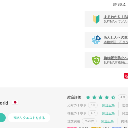
銀行振込
まるわかり！B
BUYMAってど
あんしんへの取
本物保証・不良
偽物販売防止へ
BUYMA事務局
総合評価
4.9
world
応対の丁寧さ
関連記事
返
5.0
梱包の丁寧さ
関連記事
発
4.7
指名リクエストをする
注文実績
関連記事
買付
7575件