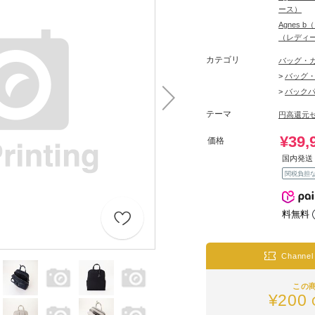
ース）
Agnes
（レディ
カテゴリ
バッグ・
>
バッグ
>
バック
テーマ
円高還元
¥39,
価格
国内発送 
関税負担
料無料
Channe
この
¥200