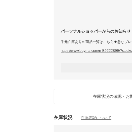
パーソナルショッパーからのお知らせ
手元在庫ありの商品一覧はこちら★急なプレ
https://www.buyma.com/r/-B9222899/?stocks
＊＊＊＊＊＊＊＊＊＊＊＊＊
買付は世界中のブランドにすぐに繋がれる
Channel to the worldにお任せください♪
・バイヤー経験10年
・世界の有名ブティックとのお取引
・ECショップも多数運営中
在庫状況の確認・お
■こんな事でお困りではありませんか？
「この商品どこにもないんだけど探してくれ
「ブランド直営店のギフトラッピングでお願
在庫状況
「関税が心配だから国内発送にできませんか
在庫表記について
どんなご相談もお気軽にお問い合わせください
ご連絡お待ちしております