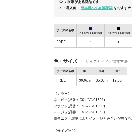
◎ ：在庫がある商品です
○ ：購入前に
出品者への在庫確認
をおすすめ
サイズの名称
ネイビー(要在庫確認)
ブラック(要在庫確認)
FREE
×
○
色・サイズ
サイズガイドと採寸方法
サイズの名称
幅
高さ
マチ
FREE
30.0cm
35.0cm
12.5cm
【カラー】
バレンタインやホワイトデーにおすすめ♪
ネイビー(品番：O914VN01698)
ブラック(品番：O914VN01000)
ベージュ(品番：O914VN01341)
※モニター環境によりイメージと色合いが異なる
【サイズ(約)】