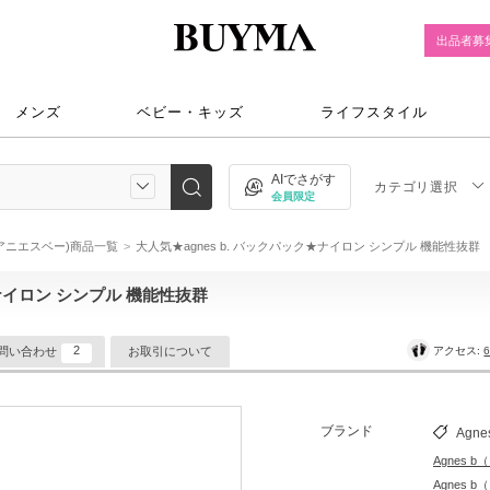
出品者募
メンズ
ベビー・キッズ
ライフスタイル
AIでさがす
カテゴリ選択
会員限定
 b(アニエスベー)商品一覧
大人気★agnes b. バックパック★ナイロン シンプル 機能性抜群
★ナイロン シンプル 機能性抜群
2
アクセス:
6
問い合わせ
お取引について
ブランド
Agne
Agnes 
Agnes