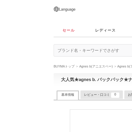
English
日本語
简体中文
繁體中文
Language
セール
レディース
BUYMAトップ
Agnes b(アニエスベー)
Agnes
大人気★agnes b. バックパック
0
基本情報
レビュー・口コミ
お