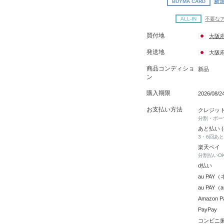
新規
BUYMA CARD
ALL-IN
不要な
買付地
大阪
発送地
大阪
商品コンディショ
新品
ン
購入期限
2026/08/
お支払い方法
クレジッ
分割・ボー
あと払い 
3・6回あ
楽天ペイ
分割払いO
d払い
au PA
au PAY
Amazon P
PayPay
コンビニ