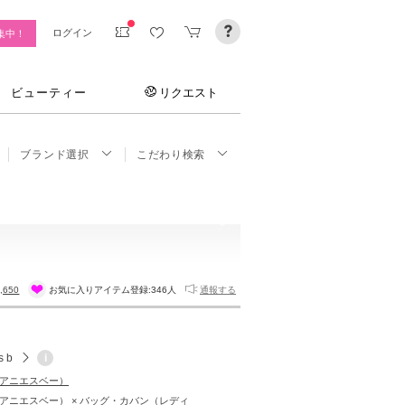
ログイン
集中！
ビューティー
リクエスト
ブランド選択
こだわり検索
,650
お気に入りアイテム登録:
346人
通報する
s b
i
b（アニエスベー）
 b（アニエスベー） × バッグ・カバン（レディ