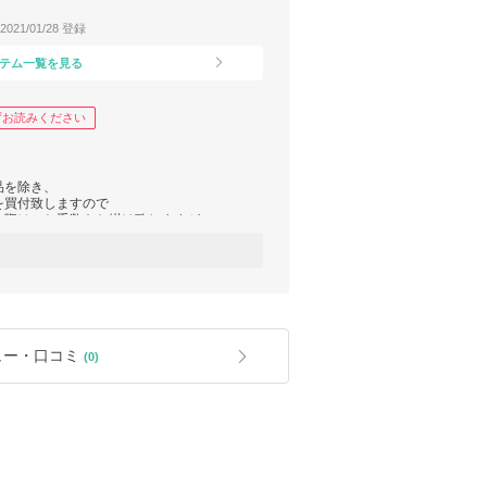
2021/01/28 登録
テム一覧を見る
ずお読みください
品を除き、
を買付致しますので
の際は、お手数をお掛け致しますが、
すようお願い致します。
できるように尽力致しますが、
付けできなかった場合、
引がキャンセルとなり
すので、
ュー・口コミ
(0)
ス」に加入されていると
致します。
すと
合わなかった場合に返品の受付が可能になっ
もございますので