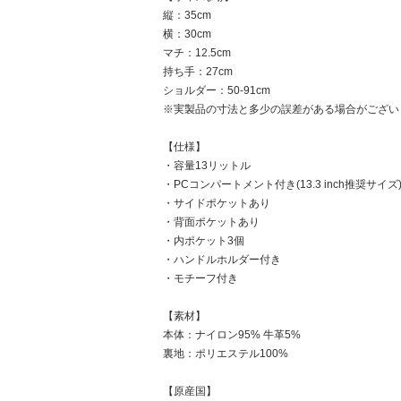
縦：35cm
横：30cm
マチ：12.5cm
持ち手：27cm
ショルダー：50-91cm
※実製品の寸法と多少の誤差がある場合がござい
【仕様】
・容量13リットル
・PCコンパートメント付き(13.3 inch推奨サイズ
・サイドポケットあり
・背面ポケットあり
・内ポケット3個
・ハンドルホルダー付き
・モチーフ付き
【素材】
本体：ナイロン95% 牛革5%
裏地：ポリエステル100%
【原産国】