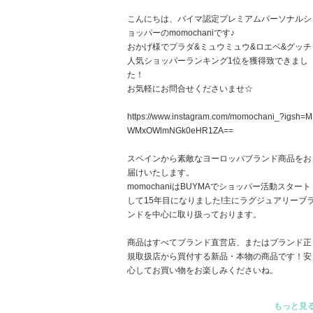
こんにちは、バイマ認定プレミアムパーソナルシ
ョッパーのmomochaniです♪
おかげ様でプラダ&ミュウミュウ&ロエベ&グッチ
人気ショッパーランキング1位を獲得致できまし
た！
お気軽にお問合せくださいませ☆
https://www.instagram.com/momochani_?igsh=M
WMxOWlmNGk0eHR1ZA==
スペインから素敵なヨーロッパブランド商品をお
届けいたします。
momochaniはBUYMAでショッパー活動スタート
して15年目になりました!主にラグジュアリーブ
ンドを中心に取り扱っております。
商品はすべてブランド直営店、またはブランド正
規取扱店から買付する新品・本物の商品です！安
心してお買い物をお楽しみくださいね。
そしてお客様へは誠実さと丁寧をいつも心がけて
もっと見
おります。全て安心の追跡付きでの発送と出来る