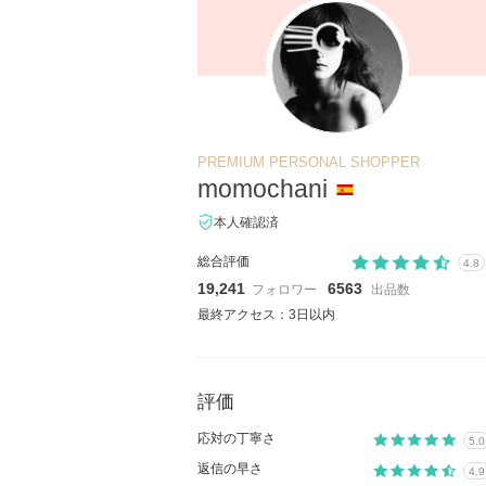
PREMIUM PERSONAL SHOPPER
momochani
本人確認済
総合評価
4.8
19,241
6563
フォロワー
出品数
最終アクセス：3日以内
評価
応対の丁寧さ
5.0
返信の早さ
4.9