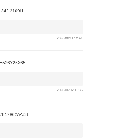
42 2109H
2026/06/11 12:41
6Y25X65
2026/06/02 11:36
17962AAZ8