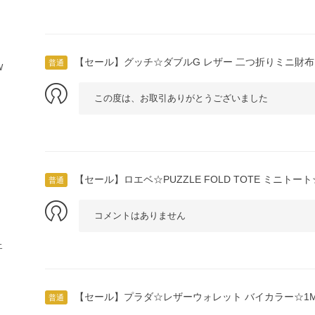
【セール】グッチ☆ダブルG レザー 二つ折りミニ財布☆7
普通
W
この度は、お取引ありがとうございました
【セール】ロエベ☆PUZZLE FOLD TOTE ミニトート☆A
普通
ュ
コメントはありません
エ
【セール】プラダ☆レザーウォレット バイカラー☆1MH0
普通