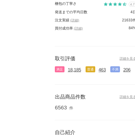
梱包の丁寧さ
4.7
発送までの平均日数
4
注文実績
21633
(詳細)
84
買付成功率
(詳細)
取引評価
詳細を見
18,185
463
206
満足
普通
不満
出品商品件数
詳細を見
6563
件
自己紹介