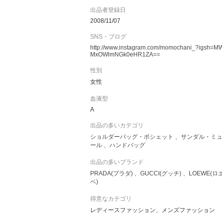
だけ早くお届けできるよう努めております。
出品者登録日
お届け期間の目安：出荷日より10-15日で到着致
2008/11/07
します。
SNS・ブログ
http://www.instagram.com/momochani_?igsh=M
『関税について』
MxOWlmNGk0eHR1ZA==
こちらの商品につきましては海外ヨーロッパから
発送となりますので、関税が発生したしますので
性別
お客様のご負担となります。
女性
▽関税額は、商品代金の約8-10%、（履物）15-2
0%前後と予想されます。
血液型
A
出品の多いカテゴリ
ショルダーバッグ・ポシェット
サンダル・ミ
ール
ハンドバッグ
出品の多いブランド
PRADA(プラダ)
GUCCI(グッチ)
LOEWE(ロ
ベ)
得意なカテゴリ
レディースファッション、メンズファッション