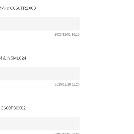
布☆C660TR2X03
2025/12/31 16:18
☆5ML024
2025/12/28 11:23
60P30X02