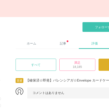
フォロー
ホーム
記事
評価
満足
すべて
18,185
【確保済☆即発】バレンシアガ☆Envelope カードケース
普通
コメントはありません