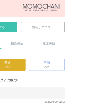
する
指名リクエスト
最新商品
注文実績
普通
不満
463
206
☆736734
2026/08/09 11:42