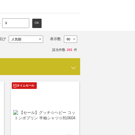
～
OK
¥
並び
表示数
該当件数
241
件
タイムセール