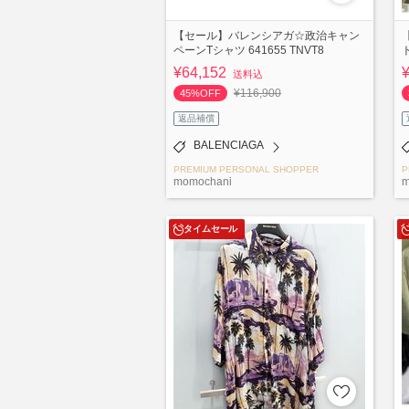
【セール】バレンシアガ☆政治キャン
ペーンTシャツ 641655 TNVT8
¥64,152
送料込
¥116,900
45%OFF
返品補償
BALENCIAGA
PREMIUM PERSONAL SHOPPER
P
momochani
m
タイムセール