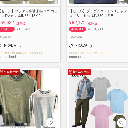
【セール】プラダ☆半袖 刺繍ロゴ コッ
【セール】プラダ☆コットン Tシャツ
トンTシャツ UJN884 13MP
ロゴ入 半袖☆UJN880 1U1R
¥65,637
¥62,172
送料込
送料込
¥108,400
¥119,500
39%OFF
47%OFF
返品補償
返品補償
PRADA
PRADA
REMIUM PERSONAL SHOPPER
PREMIUM PERSONAL SHOPPER
omochani
momochani
タイムセール
タイムセール