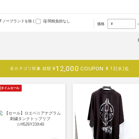
ノーブランドを除く
関税負担なし
価格
¥
12,000
COUPON
¥
8.12(水)迄
全カテゴリ対象
総額
タイムセール