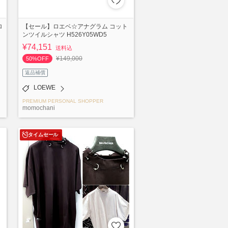
ロ
【セール】ロエベ☆アナグラム コット
ンツイルシャツ H526Y05WD5
¥74,151
送料込
¥149,000
50%OFF
返品補償
LOEWE
PREMIUM PERSONAL SHOPPER
momochani
タイムセール