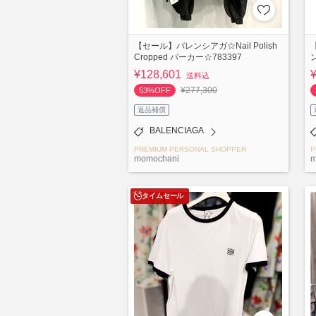
【セール】バレンシアガ☆Nail Polish
Cropped パーカー☆783397
¥128,601
送料込
¥277,300
53%OFF
返品補償
BALENCIAGA
PREMIUM PERSONAL SHOPPER
P
momochani
m
タイムセール