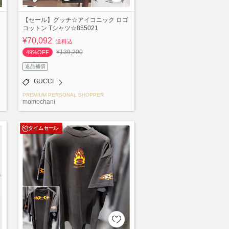
【セール】グッチ☆アイコニック ロゴ
コットン Tシャツ☆855021
¥70,092
送料込
¥139,200
49%OFF
返品補償
GUCCI
PREMIUM PERSONAL SHOPPER
momochani
タイムセール