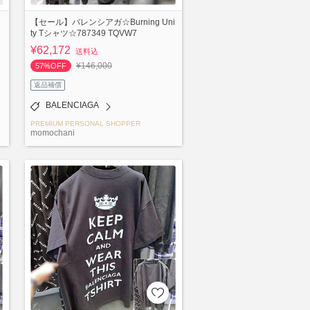
【セール】バレンシアガ☆Burning Uni
ty Tシャツ☆787349 TQVW7
¥62,172
送料込
¥146,000
57%OFF
返品補償
BALENCIAGA
PREMIUM PERSONAL SHOPPER
momochani