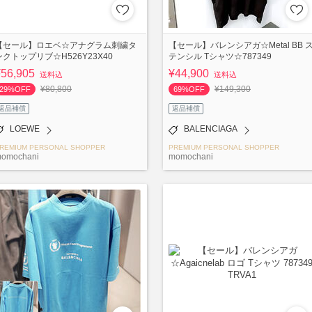
【セール】ロエベ☆アナグラム刺繍タ
【セール】バレンシアガ☆Metal BB 
ンクトップリブ☆H526Y23X40
テンシル Tシャツ☆787349
¥56,905
¥44,900
送料込
送料込
¥80,800
¥149,300
29%OFF
69%OFF
返品補償
返品補償
LOEWE
BALENCIAGA
REMIUM PERSONAL SHOPPER
PREMIUM PERSONAL SHOPPER
omochani
momochani