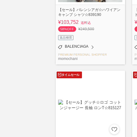
【セール】バレンシアガ☆ハワイアン
キャンプ シャツ☆839190
¥103,752
送料込
¥249,500
58%OFF
返品補償
BALENCIAGA
PREMIUM PERSONAL SHOPPER
P
momochani
m
タイムセール