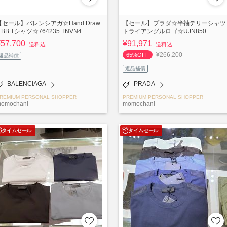
【セール】バレンシアガ☆Hand Draw
【セール】プラダ☆半袖テリーシャツ
 BB Tシャツ☆764235 TNVN4
トライアングルロゴ☆UJN850
¥57,700
¥91,971
送料込
送料込
¥266,200
65%OFF
返品補償
返品補償
BALENCIAGA
PRADA
REMIUM PERSONAL SHOPPER
PREMIUM PERSONAL SHOPPER
omochani
momochani
タイムセール
タイムセール