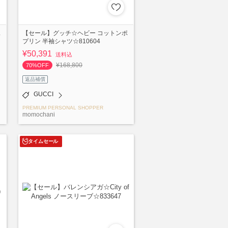
ス
【セール】グッチ☆ヘビー コットンポ
プリン 半袖シャツ☆810604
¥50,391
送料込
¥168,800
70%OFF
返品補償
GUCCI
PREMIUM PERSONAL SHOPPER
momochani
タイムセール