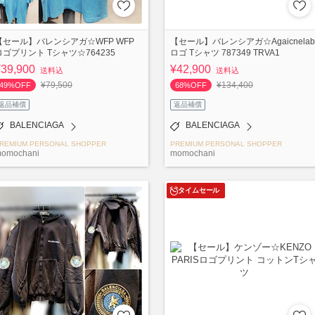
【セール】バレンシアガ☆WFP WFP
【セール】バレンシアガ☆Agaicnelab
ロゴプリント Tシャツ☆764235
ロゴ Tシャツ 787349 TRVA1
¥39,900
¥42,900
送料込
送料込
¥79,500
¥134,400
49%OFF
68%OFF
返品補償
返品補償
BALENCIAGA
BALENCIAGA
REMIUM PERSONAL SHOPPER
PREMIUM PERSONAL SHOPPER
omochani
momochani
タイムセール