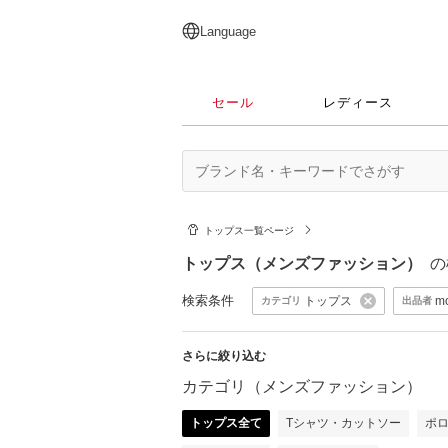
English
日本語
简体中文
繁體中文
Language
セール
レディース
トップス一覧ページ
トップス（メンズファッション）
の
検索条件
トップス
m
カテゴリ
出品者
さらに絞り込む
カテゴリ（メンズファッション）
トップス全て
Tシャツ・カットソー
ポ