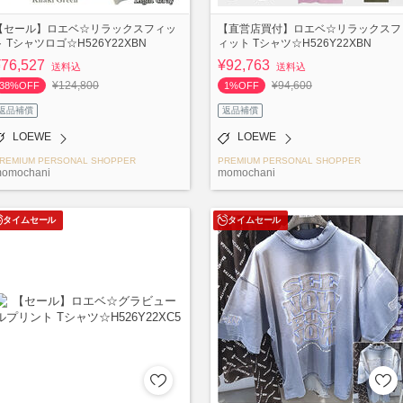
【セール】ロエベ☆リラックスフィッ
【直営店買付】ロエベ☆リラックスフ
ト Tシャツロゴ☆H526Y22XBN
ィット Tシャツ☆H526Y22XBN
¥76,527
¥92,763
送料込
送料込
¥124,800
¥94,600
38%OFF
1%OFF
返品補償
返品補償
LOEWE
LOEWE
REMIUM PERSONAL SHOPPER
PREMIUM PERSONAL SHOPPER
omochani
momochani
タイムセール
タイムセール