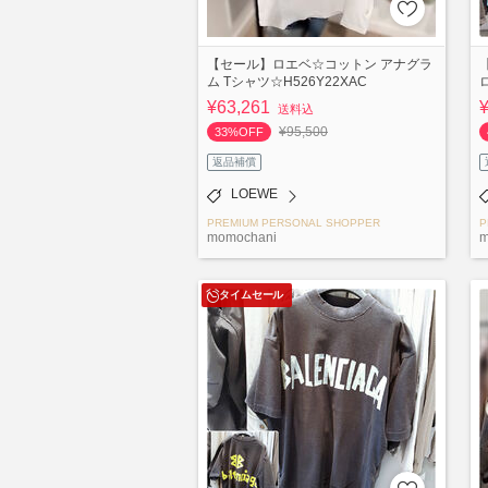
【セール】ロエベ☆コットン アナグラ
ム Tシャツ☆H526Y22XAC
¥63,261
送料込
¥95,500
33%OFF
返品補償
LOEWE
PREMIUM PERSONAL SHOPPER
P
momochani
m
タイムセール