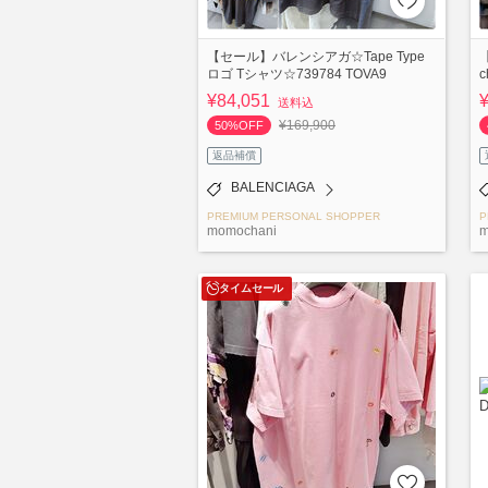
【セール】バレンシアガ☆Tape Type
ロゴ Tシャツ☆739784 TOVA9
¥84,051
送料込
¥169,900
50%OFF
返品補償
BALENCIAGA
PREMIUM PERSONAL SHOPPER
P
momochani
m
タイムセール