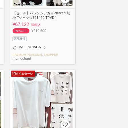
【セール】バレンシアガ☆Pierced 無
地 Tシャツ☆761460 TPVD4
¥67,122
送料込
¥219,600
69%OFF
返品補償
BALENCIAGA
PREMIUM PERSONAL SHOPPER
momochani
タイムセール