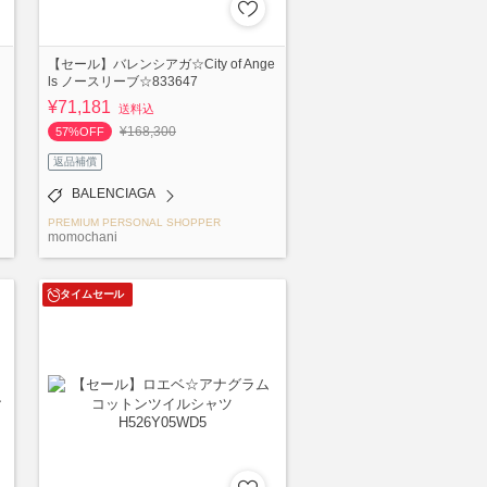
【セール】バレンシアガ☆City of Ange
ls ノースリーブ☆833647
¥71,181
送料込
¥168,300
57%OFF
返品補償
BALENCIAGA
PREMIUM PERSONAL SHOPPER
momochani
タイムセール