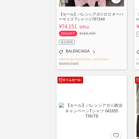
【セール】バレンシアガ☆ロゴ オーバ
ーサイズ Tシャツ☆787349
n
¥74,151
送料込
¥168,400
55%OFF
返品補償
BALENCIAGA
PREMIUM PERSONAL SHOPPER
P
momochani
m
タイムセール