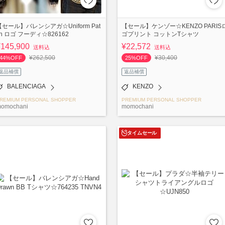
【セール】バレンシアガ☆Uniform Pat
【セール】ケンゾー☆KENZO PARIS
ch ロゴ フーディ☆826162
ゴプリント コットンTシャツ
¥145,900
¥22,572
送料込
送料込
¥262,500
¥30,400
44%OFF
25%OFF
返品補償
返品補償
BALENCIAGA
KENZO
REMIUM PERSONAL SHOPPER
PREMIUM PERSONAL SHOPPER
omochani
momochani
タイムセール