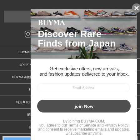
ページトップへ
BUYMAスタートガイド
安心への取り組み
ガイド・お問い合わせ
かんたん購入ガイド
BUYMA偽物販売防止の取り組み
BUYMA CARD
利用規約
プライバシー
特定商取引法に関する表記
お客様情報の外部送信について
脆弱性報告
お知らせ(PCサイト)
会社案内
スタッフ募集