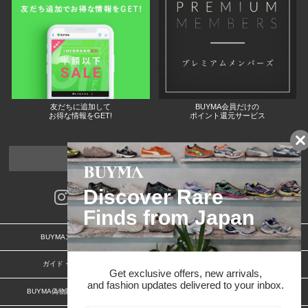
友だちに追加して
BUYMA会員だけの
お得な情報をGET!
ポイント還元サービス
ページトップへ
BUYMAスタートガイド
安心への取り組み
ガイド・お問い合わせ
かんたん購入ガイド
BUYMA偽物販売防止の取り組み
BUYMA CARD