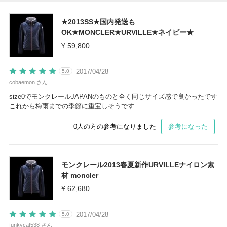
★2013SS★国内発送も
OK★MONCLER★URVILLE★ネイビー★
¥ 59,800
2017/04/28
5.0
cobaemon さん
size0でモンクレールJAPANのものと全く同じサイズ感で良かったです
これから梅雨までの季節に重宝しそうです
0
人の方の参考になりました
参考になった
モンクレール2013春夏新作URVILLEナイロン素
材 moncler
¥ 62,680
2017/04/28
5.0
funkycat538 さん