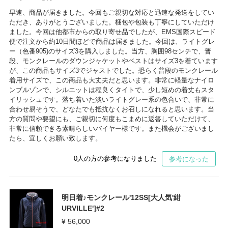
早速、商品が届きました。今回もご親切な対応と迅速な発送をしてい
ただき、ありがとうございました。梱包や包装も丁寧にしていただけ
ました。今回は他都市からの取り寄せ品でしたが、EMS国際スピード
便で注文から約10日間ほどで商品は届きました。今回は、ライトグレ
ー（色番905)のサイズ3を購入しました。当方、胸囲98センチで、普
段、モンクレールのダウンジャケットやベストはサイズ3を着ています
が、この商品もサイズ3でジャストでした。恐らく普段のモンクレール
着用サイズで、この商品も大丈夫だと思います。非常に軽量なナイロ
ンブルゾンで、シルエットは程良くタイトで、少し短めの着丈もスタ
イリッシュです。落ち着いた淡いライトグレー系の色合いで、非常に
合わせ易そうで、どなたでも抵抗なくお召しになれると思います。当
方の質問や要望にも、ご親切に何度もこまめに返答していただけて、
非常に信頼できる素晴らしいバイヤー様です。また機会がございまし
たら、宜しくお願い致します。
0
人の方の参考になりました
参考になった
明日着♪モンクレール'12SS[大人気'紺
URVILLE']#2
¥ 56,000