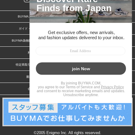
BUYMAスタートガイド
安心への取り組み
ガイド・お問い合わせ
かんたん購入ガイド
BUYMA偽物販売防止の取り組み
BUYMA CARD
利用規約
プライバシー
特定商取引法に関する表記
お客様情報の外部送信について
脆弱性報告
お知らせ(PCサイト)
会社案内
スタッフ募集
©2005 Enigmo Inc. All rights reserved.