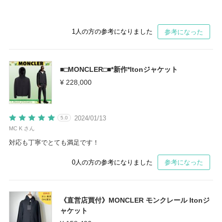
1
人の方の参考になりました
参考になった
■□MONCLER□■*新作*Itonジャケット
¥ 228,000
2024/01/13
5.0
MC K さん
対応も丁寧でとても満足です！
0
人の方の参考になりました
参考になった
《直営店買付》MONCLER モンクレール Itonジ
ャケット