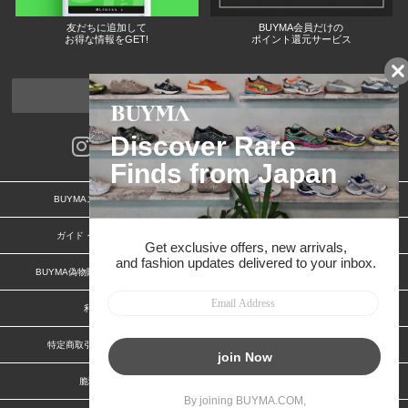
友だちに追加して
BUYMA会員だけの
お得な情報をGET!
ポイント還元サービス
ページトップへ
BUYMAスタートガイド
安心への取り組み
ガイド・お問い合わせ
かんたん購入ガイド
BUYMA偽物販売防止の取り組み
BUYMA CARD
利用規約
プライバシー
特定商取引法に関する表記
お客様情報の外部送信について
脆弱性報告
お知らせ(PCサイト)