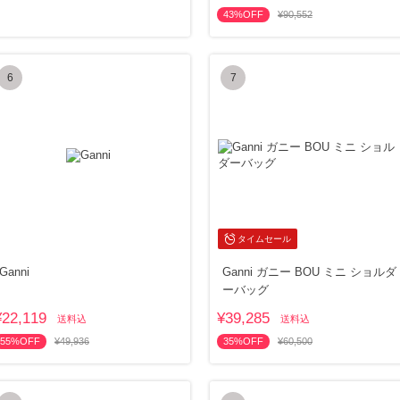
43%OFF
¥90,552
6
7
タイムセール
Ganni
Ganni ガニー BOU ミニ ショルダ
ーバッグ
¥22,119
¥39,285
送料込
送料込
55%OFF
¥49,936
35%OFF
¥60,500