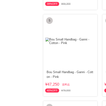
39%OFF
¥69,300
5
Bou Small Handbag - Ganni - Cott
on - Pink
¥47,250
送料込
40%OFF
¥79,000