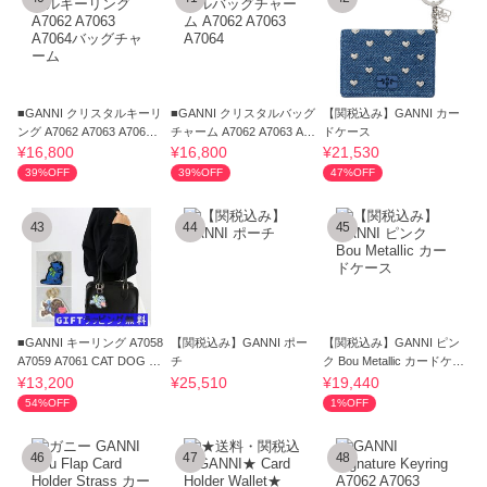
■GANNI クリスタルキーリ
■GANNI クリスタルバッグ
【関税込み】GANNI カー
ング A7062 A7063 A7064
チャーム A7062 A7063 A70
ドケース
バッグチャーム
64
¥16,800
¥16,800
¥21,530
39%OFF
39%OFF
47%OFF
43
44
45
■GANNI キーリング A7058
【関税込み】GANNI ポー
【関税込み】GANNI ピン
A7059 A7061 CAT DOG K
チ
ク Bou Metallic カードケー
EYRING
ス
¥13,200
¥25,510
¥19,440
54%OFF
1%OFF
46
47
48