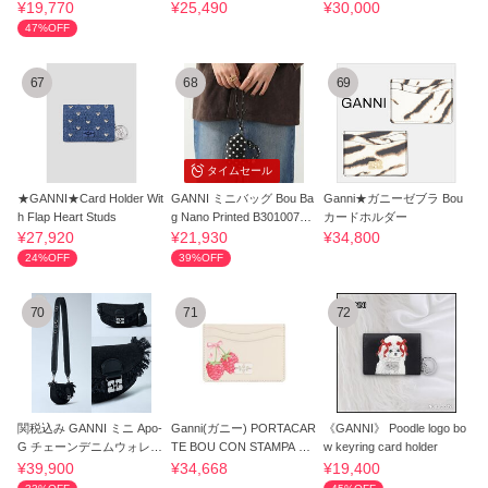
ダー ベア
ルダー
ス
¥19,770
¥25,490
¥30,000
47%OFF
67
68
69
タイムセール
★GANNI★Card Holder Wit
GANNI ミニバッグ Bou Ba
Ganni★ガニーゼブラ Bou
h Flap Heart Studs
g Nano Printed B3010077
カードホルダー
チャーム
¥27,920
¥21,930
¥34,800
24%OFF
39%OFF
70
71
72
関税込み GANNI ミニ Apo-
Ganni(ガニー) PORTACAR
《GANNI》 Poodle logo bo
G チェーンデニムウォレッ
TE BOU CON STAMPA RA
w keyring card holder
ト
SPBERRY
¥39,900
¥34,668
¥19,400