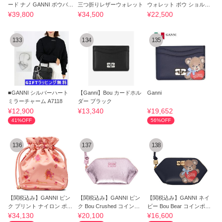
ード ナノ GANNI ボウバッ
三つ折りレザーウォレット
ウォレット ボウ ショルダ
グ チャーム
ーバッグ
¥39,800
¥34,500
¥22,500
133
134
135
■GANNI シルバーハート
【Ganni】Bou カードホル
Ganni
ミラーチャーム A7118
ダー ブラック
¥12,900
¥13,340
¥19,652
41%OFF
56%OFF
136
137
138
【関税込み】GANNI ピン
【関税込み】GANNI ピン
【関税込み】GANNI ネイ
ク プリント ナイロン ポー
ク Bou Crushed コインポ
ビー Bou Bear コインポー
チ
ーチ
チ
¥34,130
¥20,100
¥16,600