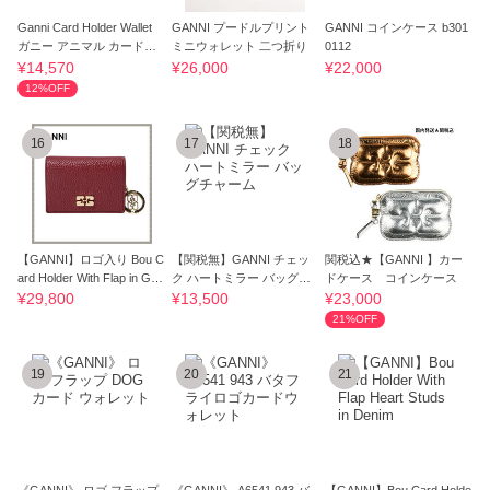
Ganni Card Holder Wallet
GANNI プードルプリント
GANNI コインケース b301
ガニー アニマル カードウ
ミニウォレット 二つ折り
0112
ォレット
¥14,570
¥26,000
¥22,000
12%OFF
16
17
18
【GANNI】ロゴ入り Bou C
【関税無】GANNI チェッ
関税込★【GANNI 】カー
ard Holder With Flap in Grai
ク ハートミラー バッグチ
ドケース コインケース
ned Red
ャーム
¥29,800
¥13,500
¥23,000
21%OFF
19
20
21