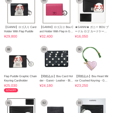
85
86
87
【GANNI】ロゴ入り Card
【GANNI】ロゴ入り Bou C
★GANNI★ ガニー BOU プ
Holder With Flap Puddle
ard Holder With Flap in Grai
ードル ロゴ カードケース
ned Pink
BLACK
¥29,800
¥32,400
¥16,050
88
89
90
Flap Puddle Graphic Chain
【関税込み】Bou Card Hol
【関税込み】Bou Heart Mir
Keyring Cardholder
der - Ganni - Leather - Blac
ror Crushed Keyring - Gan
k
ni - Synth
¥25,030
¥24,180
¥23,250
32%OFF
91
92
93