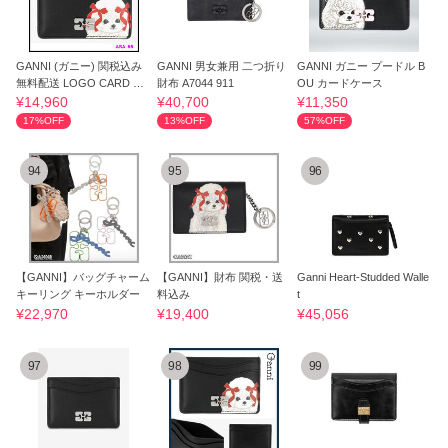
GANNI (ガニー) 関税込み
GANNI 男女兼用 二つ折り
GANNI ガニー プードル B
無料配送 LOGO CARD HO
財布 A7044 911
OU カードケース
LDER
¥14,960
¥40,700
¥11,350
17%OFF
13%OFF
57%OFF
94
95
96
【GANNI】バッグチャーム
【GANNI】財布 関税・送
Ganni Heart-Studded Walle
キーリング キーホルダー
料込み
t
¥22,970
¥19,400
¥45,056
97
98
99