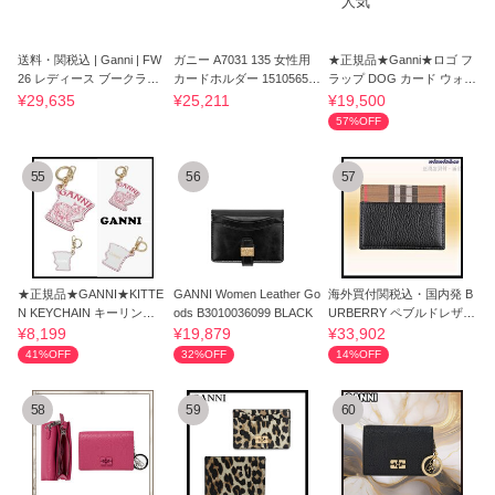
送料・関税込 | Ganni | FW
ガニー A7031 135 女性用
★正規品★Ganni★ロゴ フ
26 レディース ブークラブ
カードホルダー 151056503
ラップ DOG カード ウォレ
カードケー
[U]
ット★大人気
¥29,635
¥25,211
¥19,500
57%OFF
55
56
57
★正規品★GANNI★KITTE
GANNI Women Leather Go
海外買付関税込・国内発 B
N KEYCHAIN キーリング A
ods B3010036099 BLACK
URBERRY ペブルドレザ
5002 135★人気
ー, キャンバス
¥8,199
¥19,879
¥33,902
41%OFF
32%OFF
14%OFF
58
59
60