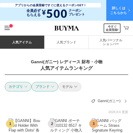
アプリからの会員登録ですぐに使えるクーポンGET！
詳しくは
500
¥
全員必ず
クーポン
こちらから
プレゼント
もらえる
今すぐ
会員登録!
人気パーソナル
人気アイテム
人気ブランド
ショッパー
Ganni(ガニー) レディース 財布・小物
人気アイテムランキング
カテゴリ
ブランド
モデル
Ganni(ガニー)
2026.8.6 更新
1
2
3