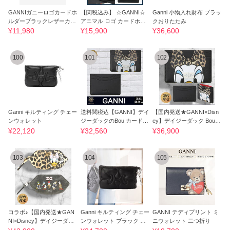
GANNIガニーロゴカードホ
【関税込み】 ☆GANNI☆
Ganni 小物入れ財布 ブラッ
ルダーブラックレザーカー
アニマル ロゴ カードホル
クおりたたみ
ドケース人気
ダー
¥11,980
¥15,900
¥36,600
100
101
102
Ganni キルティング チェー
送料関税込【GANNI】デイ
【国内発送★GANNI×Disn
ンウォレット
ジーダックのBou カードホ
ey】デイジーダック Bou
ルダー
カードホルダー
¥22,120
¥32,560
¥36,900
103
104
105
コラボ♪【国内発送★GAN
Ganni キルティング チェー
GANNI テディプリント ミ
NI×Disney】デイジーダッ
ンウォレット ブラック レ
ニウォレット 二つ折り
ク キーリング
ザー 新作