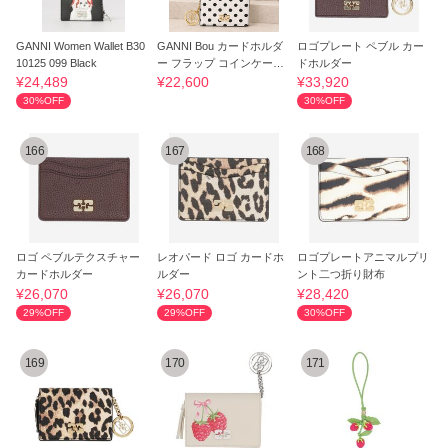
GANNI Women Wallet B30
GANNI Bou カードホルダ
ロゴプレート ペブル カー
10125 099 Black
ー フラップ コインケース
ドホルダー
ドット ロゴ
¥24,489
¥22,600
¥33,920
30%OFF
30%OFF
166
167
168
ロゴ ペブルテクスチャー
レオパード ロゴ カードホ
ロゴプレートアニマルプリ
カードホルダー
ルダー
ント二つ折り財布
¥26,070
¥26,070
¥28,420
29%OFF
29%OFF
30%OFF
169
170
171