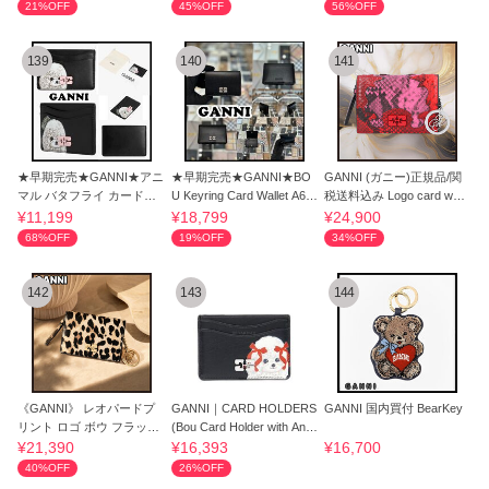
21%OFF
45%OFF
56%OFF
139
140
141
★早期完売★GANNI★アニ
★早期完売★GANNI★BO
GANNI (ガニー)正規品/関
マル バタフライ カードケ
U Keyring Card Wallet A63
税送料込み Logo card walle
ース 財布★
95 099★大人気
t
¥11,199
¥18,799
¥24,900
68%OFF
19%OFF
34%OFF
142
143
144
《GANNI》 レオパードプ
GANNI｜CARD HOLDERS
GANNI 国内買付 BearKey
リント ロゴ ボウ フラップ
(Bou Card Holder with Anim
カードケース
als (B3010
¥21,390
¥16,393
¥16,700
40%OFF
26%OFF