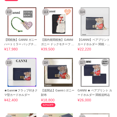
112
113
114
【関税無】GANNI ガニー
【国内発関税無】GANNI
【GANNI】ベアプリント
ハートミラー バッグチャ
ガニー ドックモチーフ 折
カードホルダー 関税・送
ーム
りたたみ財布
料込み
¥17,980
¥39,500
¥22,220
115
116
117
★Ganni★フラップ付きク
【送関込】Ganni☆ガニー
GANNI ★ ベアプリント カ
マ型カードホルダー
財布
ードホルダー 関税送料込
¥42,400
¥18,800
¥26,000
62%OFF