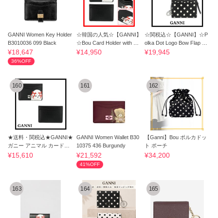
GANNI Women Key Holder
☆韓国の人気☆【GANNI】
☆関税込☆【GANNI】☆P
B3010036 099 Black
☆Bou Card Holder with Po
olka Dot Logo Bow Flap Ca
odle Jet☆
rd Wallet☆
¥18,647
¥14,950
¥19,945
36%OFF
160
161
162
★送料・関税込★GANNI★
GANNI Women Wallet B30
【Ganni】Bou ポルカドッ
ガニー アニマル カードホ
10375 436 Burgundy
ト ポーチ
ルダー☆
¥15,610
¥21,592
¥34,200
41%OFF
163
164
165