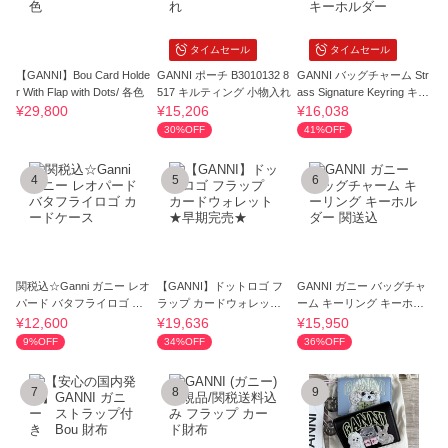
タイムセール
タイムセール
【GANNI】Bou Card Holde
GANNI ポーチ B3010132 8
GANNI バッグチャーム Str
r With Flap with Dots/ 各色
517 キルティング 小物入れ
ass Signature Keyring キー
ホルダー
¥29,800
¥15,206
¥16,038
30%OFF
41%OFF
4
5
6
関税込☆Ganni ガニー レオ
【GANNI】ドットロゴ フ
GANNI ガニー バッグチャ
パード バタフライロゴ カ
ラップ カードウォレット
ーム キーリング キーホル
ードケース
★早期完売★
ダー 関送込
¥12,600
¥19,636
¥15,950
9%OFF
34%OFF
36%OFF
7
8
9