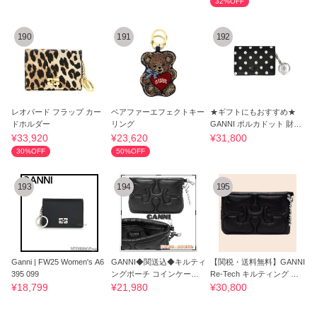
32%OFF
190
191
192
レオパード フラップ カー
ベアファーエフェクトキー
★ギフトにもおすすめ★
ドホルダー
リング
GANNI ポルカドット 財布
ブラック
¥33,920
¥23,620
¥31,800
30%OFF
50%OFF
193
194
195
Ganni | FW25 Women's A6
GANNI◆関送込◆キルティ
【関税・送料無料】GANNI
395 099
ングポーチ コインケース
Re-Tech キルティング ポ
小物入れ 黒
ーチ ブラック
¥18,799
¥21,980
¥30,800