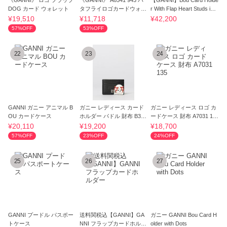
《GANNI》 ロゴ フラップ
《GANNI》 A6541 943 バ
【GANNI】Bou Card Holde
DOG カード ウォレット
タフライロゴカードウォレ
r With Flap Heart Studs in
ット
Denim
¥19,510
¥11,718
¥42,200
57%OFF
53%OFF
22
23
24
GANNI ガニー アニマル B
ガニー レディース カード
ガニー レディース ロゴ カ
OU カードケース
ホルダー パドル 財布 B301
ードケース 財布 A7031 13
0118 099
5
¥20,110
¥19,200
¥18,700
57%OFF
23%OFF
24%OFF
25
26
27
GANNI プードル パスポー
送料関税込【GANNI】GA
ガニー GANNI Bou Card H
トケース
NNI フラップカードホルダ
older with Dots