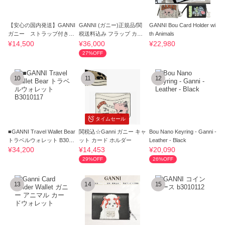
【安心の国内発送】GANNI
GANNI (ガニー)正規品/関
GANNI Bou Card Holder wi
ガニー ストラップ付き
税送料込み フラップ カー
th Animals
Bou 財布
ド財布
¥14,500
¥36,000
¥22,980
27%OFF
10
11
12
タイムセール
■GANNI Travel Wallet Bear
関税込☆Ganni ガニー キャ
Bou Nano Keyring - Ganni -
トラベルウォレット B3010
ット カード ホルダー
Leather - Black
117
¥34,200
¥14,453
¥20,090
29%OFF
26%OFF
13
14
15