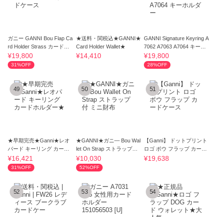
ガニー GANNI Bou Flap Ca
★送料・関税込★GANNI★
GANNI Signature Keyring A
rd Holder Strass カードケ
Card Holder Wallet★
7062 A7063 A7064 キーホ
ース
ルダー
¥19,800
¥14,410
¥19,800
31%OFF
28%OFF
49
50
51
★早期完売★Ganni★レオ
★GANNI★ガニ― Bou Wal
【Ganni】 ドットプリント
パード キーリング カード
let On Strap ストラップ付
ロゴ ボウ フラップ カード
ホルダー★
ミニ財布
ケース
¥16,421
¥10,030
¥19,638
31%OFF
52%OFF
52
53
54