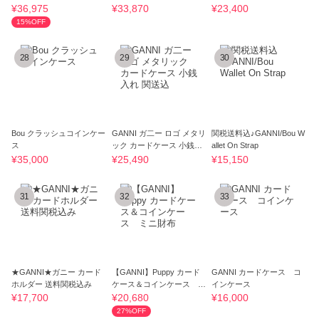
ー
¥36,975
¥33,870
¥23,400
15%OFF
28
29
30
Bou クラッシュコインケー
GANNI ガ二ー ロゴ メタリ
関税送料込♪GANNI/Bou W
ス
ック カードケース 小銭入
allet On Strap
れ 関送込
¥35,000
¥25,490
¥15,150
31
32
33
★GANNI★ガニー カード
【GANNI】Puppy カード
GANNI カードケース コ
ホルダー 送料関税込み
ケース＆コインケース ミ
インケース
ニ財布
¥17,700
¥20,680
¥16,000
27%OFF