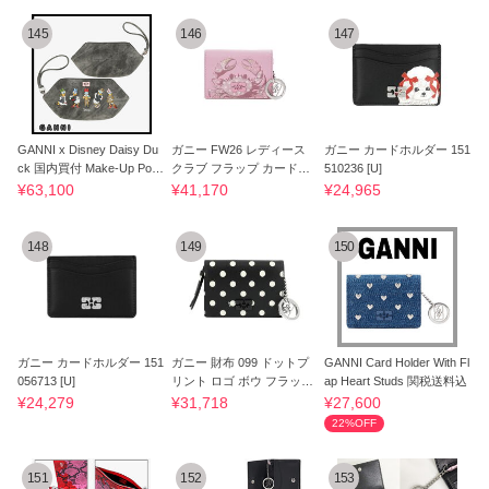
145
146
147
GANNI x Disney Daisy Du
ガニー FW26 レディース
ガニー カードホルダー 151
ck 国内買付 Make-Up Pou
クラブ フラップ カードケ
510236 [U]
ch
ース 1583610
¥63,100
¥41,170
¥24,965
148
149
150
ガニー カードホルダー 151
ガニー 財布 099 ドットプ
GANNI Card Holder With Fl
056713 [U]
リント ロゴ ボウ フラップ
ap Heart Studs 関税送料込
レディー
¥24,279
¥31,718
¥27,600
22%OFF
151
152
153