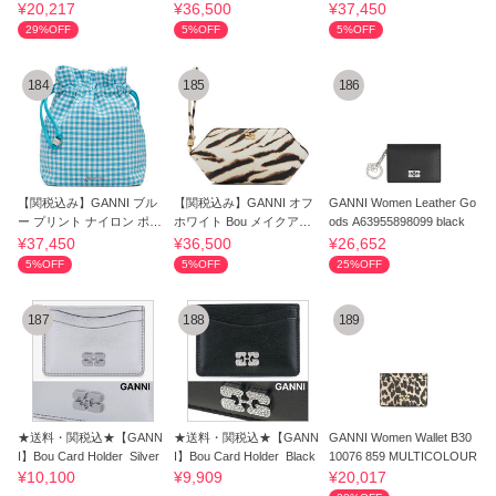
¥20,217
¥36,500
¥37,450
29%OFF
5%OFF
5%OFF
184
185
186
【関税込み】GANNI ブル
【関税込み】GANNI オフ
GANNI Women Leather Go
ー プリント ナイロン ポー
ホワイト Bou メイクアッ
ods A63955898099 black
チ
プ ポーチ
¥37,450
¥36,500
¥26,652
5%OFF
5%OFF
25%OFF
187
188
189
★送料・関税込★【GANN
★送料・関税込★【GANN
GANNI Women Wallet B30
I】Bou Card Holder_Silver
I】Bou Card Holder_Black
10076 859 MULTICOLOUR
¥10,100
¥9,909
¥20,017