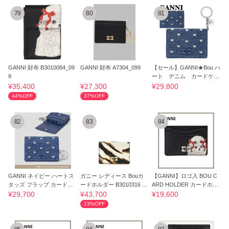
79
80
81
GANNI 財布 B3010084_09
GANNI 財布 A7304_099
【セール】GANNI★Bou ハ
9
ート デニム カードケー
ス
¥35,400
¥27,300
¥29,800
44%OFF
37%OFF
82
83
84
GANNI ネイビー ハートス
ガニー レディース Bouカ
【GANNI】ロゴ入 BOU C
タッズ フラップ カードケ
ードホルダー B3010316 M
ARD HOLDER カードホル
ース
ulticolor
ダー プードル
¥29,700
¥43,700
¥19,600
23%OFF