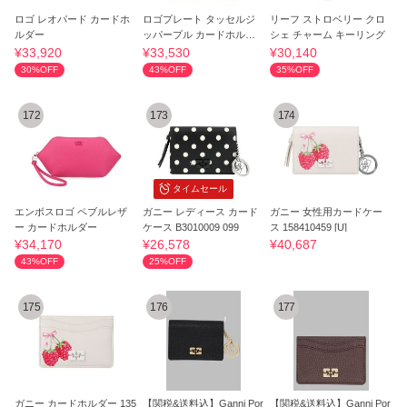
ロゴ レオパード カードホ
ロゴプレート タッセルジ
リーフ ストロベリー クロ
ルダー
ッパープル カードホルダ
シェ チャーム キーリング
ー
¥33,920
¥33,530
¥30,140
30%OFF
43%OFF
35%OFF
172
173
174
タイムセール
エンボスロゴ ペブルレザ
ガニー レディース カード
ガニー 女性用カードケー
ー カードホルダー
ケース B3010009 099
ス 158410459 [U]
¥34,170
¥26,578
¥40,687
43%OFF
25%OFF
175
176
177
ガニー カードホルダー 135
【関税&送料込】Ganni Por
【関税&送料込】Ganni Por