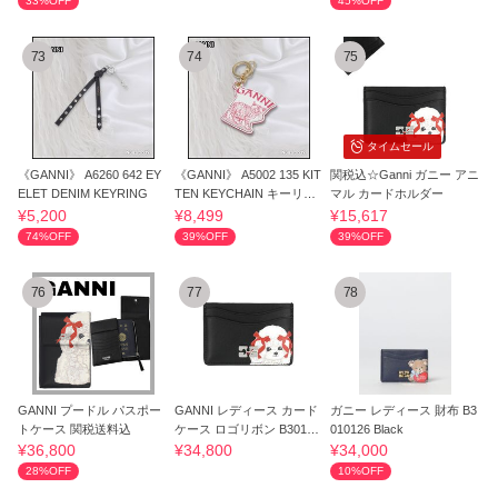
33%OFF
45%OFF
73
74
75
タイムセール
《GANNI》 A6260 642 EY
《GANNI》 A5002 135 KIT
関税込☆Ganni ガニー アニ
ELET DENIM KEYRING
TEN KEYCHAIN キーリン
マル カードホルダー
グ
¥5,200
¥8,499
¥15,617
74%OFF
39%OFF
39%OFF
76
77
78
GANNI プードル パスポー
GANNI レディース カード
ガニー レディース 財布 B3
トケース 関税送料込
ケース ロゴリボン B30101
010126 Black
18 099
¥36,800
¥34,800
¥34,000
28%OFF
10%OFF