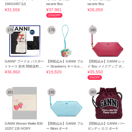
158410457 [U]
tacarte Bou
tacarte Bou
¥31,656
¥37,981
¥26,059
23%OFF
178
179
180
GANNI* プードル パスポー
【関税込み】GANNI ブル
【関税込み】GANNI レッ
トケース 財布 関税送料込
ー Strawberry キーホルダ
ド Bou メイクアップ ポー
み
ー
チ
¥36,860
¥19,820
¥35,550
5%OFF
181
182
183
GANNI Women Wallet B30
【関税込み】GANNI ブル
【関税込み】GANNI バー
10257 135 IVORY
ー Bikini ポーチ
ガンディ ロゴ ポーチ