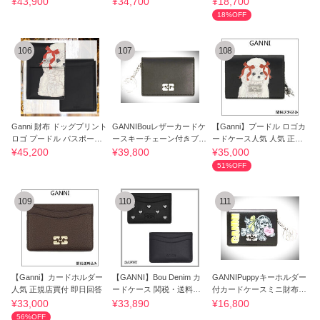
¥43,900
¥34,700
¥18,700
18%OFF
106
107
108
Ganni 財布 ドッグプリント
GANNIBouレザーカードケ
【Ganni】プードル ロゴカ
ロゴ プードル パスポート
ースキーチェーン付きブラ
ードケース人気 人気 正規
ケース
ックレディース
店買付
¥45,200
¥39,800
¥35,000
51%OFF
109
110
111
【Ganni】カードホルダー
【GANNI】Bou Denim カ
GANNIPuppyキーホルダー
人気 正規店買付 即日回答
ードケース 関税・送料込
付カードケースミニ財布コ
み
インケース
¥33,000
¥33,890
¥16,800
56%OFF