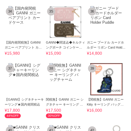
34
35
36
【国内発関税無】GANNI
GANNI◆関送込◆キルティ
ガニー プードル カードホ
ガニー ベアプリント カー
ングポーチ コインケース
ルダー リボン Card Holder
ドケース
小物入れ 財布
Puddle
¥15,980
¥15,090
¥14,800
37
38
39
【GANNI】シグネチャーキ
関税無】GANNI ガニー シ
【関税無】GANNI ガニー
ーリング★国内発関税込
グネチャー キーリング バ
Kitty キーリング バッグチ
ッグチャーム
ャーム
¥17,800
¥17,500
¥16,000
44%OFF
30%OFF
40
41
42