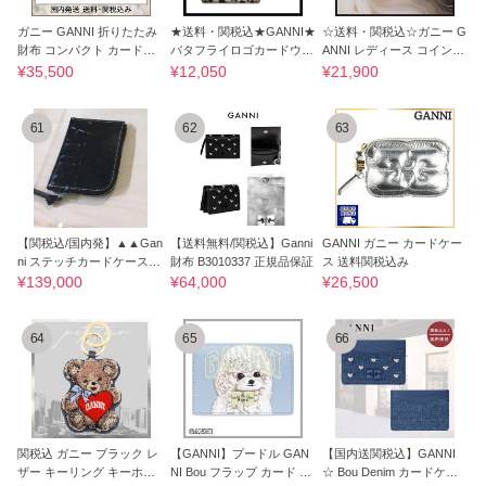
ガニー GANNI 折りたたみ
★送料・関税込★GANNI★
☆送料・関税込☆ガニー G
財布 コンパクト カードケ
バタフライロゴカードウォ
ANNI レディース コイン＆
ース
レット
カードケース
¥35,500
¥12,050
¥21,900
61
62
63
【関税込/国内発】▲▲Gan
【送料無料/関税込】Ganni
GANNI ガニー カードケー
ni ステッチカードケース
財布 B3010337 正規品保証
ス 送料関税込み
エンボスロゴ
¥139,000
¥64,000
¥26,500
64
65
66
関税込 ガニー ブラック レ
【GANNI】プードル GAN
【国内送関税込】GANNI
ザー キーリング キーホル
NI Bou フラップ カード ホ
☆ Bou Denim カードケー