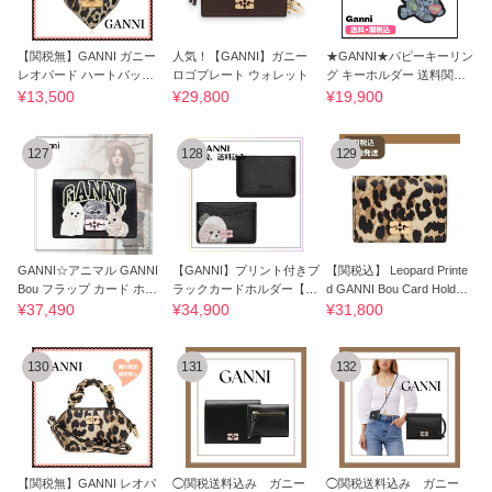
【関税無】GANNI ガニー
人気！【GANNI】ガニー
★GANNI★パピーキーリン
レオパード ハートバッグ
ロゴプレート ウォレット
グ キーホルダー 送料関税
チャーム
込み
¥13,500
¥29,800
¥19,900
127
128
129
GANNI☆アニマル GANNI
【GANNI】プリント付きブ
【関税込】 Leopard Printe
Bou フラップ カード ホル
ラックカードホルダー【関
d GANNI Bou Card Holder
ダー♪送料込
税込み】
With Flap
¥37,490
¥34,900
¥31,800
130
131
132
【関税無】GANNI レオパ
◯関税送料込み ガニー
◯関税送料込み ガニー