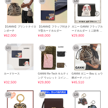
118
119
120
【GANNI】プリントナイロ
【GANNI】フラップ付きク
ガニー GANNI フラップカ
ンポーチ
マ型カードホルダー
ードホルダー ミニ財布 ド
ッグプリント
¥62,000
¥48,000
¥29,800
121
122
123
カードケース
GANNI Re-Tech キルティ
GANNI ガニー Bou ヒョウ
ング ウォレット コインケ
柄ポーチ バック
ース
¥32,500
¥29,800
¥45,510
124
125
126