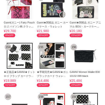
Ganni(ガニー) Fairy Pouch
Ganni★関税込 ガニー カー
Ganni★関税込 ガニー アニ
ロゴ パイソン柄 クラッチ
ドケース・ウォレット
マル BOU・カードケー
バッグ
ス・ウォレット
¥29,700
¥21,980
¥20,180
8%OFF
35%OFF
25%OFF
154
155
156
★正規品★GANNI★ドット
★早期完売★GANNI★ガニ
GANNI Women Wallet B30
ロゴ フラップ カードウォ
ブラックカード ウォレッ
10132 099 black
レット★人気
ト★大人気★
¥19,889
¥14,486
¥25,484
51%OFF
32%OFF
25%OFF
157
158
159