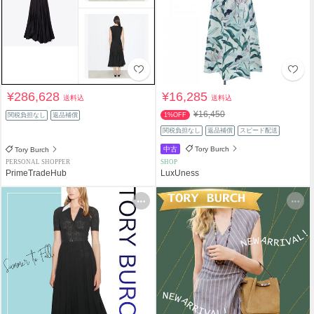
¥286,628
¥16,285
送料込
送料込
¥16,450
関税負担なし
返品補償
1%OFF
関税負担なし
返品補償
スピード配送
中古
Tory Burch
Tory Burch
PERSONAL SHOPPER
SHOP
PrimeTradeHub
LuxUness