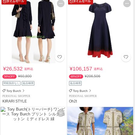
タイムセール
タイムセール
¥26,532
¥106,157
送料込
送料込
¥60,800
¥206,506
56%OFF
48%OFF
関税負担なし
返品補償
返品補償
Tory Burch
Tory Burch
PERSONAL SHOPPER
PERSONAL SHOPPER
KIRARI STYLE
Oh2t