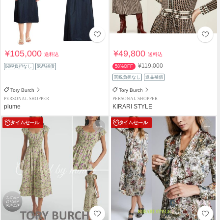
¥105,000
¥49,800
送料込
送料込
¥119,000
関税負担なし
返品補償
58%OFF
関税負担なし
返品補償
Tory Burch
Tory Burch
PERSONAL SHOPPER
PERSONAL SHOPPER
plume
KIRARI STYLE
タイムセール
タイムセール