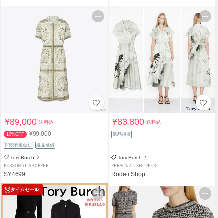
¥89,000
¥83,800
送料込
送料込
¥99,000
10%OFF
返品補償
関税負担なし
返品補償
Tory Burch
Tory Burch
PERSONAL SHOPPER
PERSONAL SHOPPER
SY4699
Rodeo Shop
タイムセール