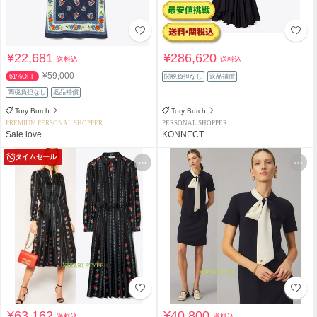
¥22,681
¥286,620
送料込
送料込
¥59,000
61%OFF
関税負担なし
返品補償
関税負担なし
返品補償
Tory Burch
Tory Burch
PREMIUM PERSONAL SHOPPER
PERSONAL SHOPPER
Sale love
KONNECT
タイムセール
¥63,162
¥40,800
送料込
送料込