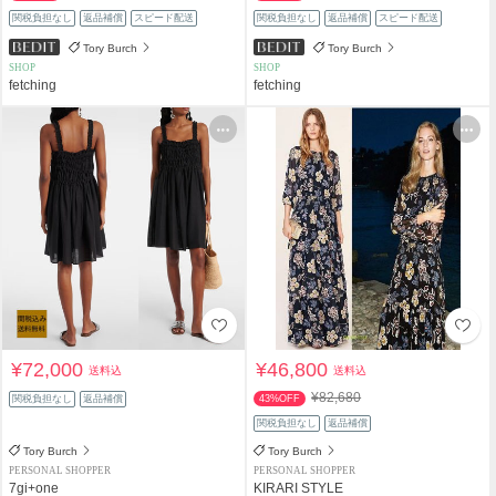
関税負担なし
返品補償
スピード配送
関税負担なし
返品補償
スピード配送
Tory Burch
Tory Burch
SHOP
SHOP
fetching
fetching
¥72,000
¥46,800
送料込
送料込
¥82,680
関税負担なし
返品補償
43%OFF
関税負担なし
返品補償
Tory Burch
Tory Burch
PERSONAL SHOPPER
PERSONAL SHOPPER
7gi+one
KIRARI STYLE