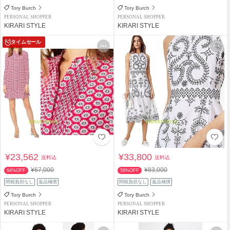
Tory Burch
Tory Burch
PERSONAL SHOPPER
PERSONAL SHOPPER
KIRARI STYLE
KIRARI STYLE
タイムセール
¥23,562
¥33,800
送料込
送料込
¥67,000
¥83,000
64%OFF
59%OFF
関税負担なし
返品補償
関税負担なし
返品補償
Tory Burch
Tory Burch
PERSONAL SHOPPER
PERSONAL SHOPPER
KIRARI STYLE
KIRARI STYLE