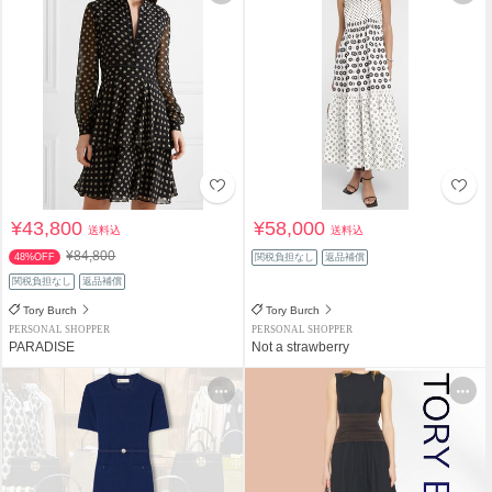
¥43,800
¥58,000
送料込
送料込
¥84,800
48%OFF
関税負担なし
返品補償
関税負担なし
返品補償
Tory Burch
Tory Burch
PERSONAL SHOPPER
PERSONAL SHOPPER
PARADISE
Not a strawberry