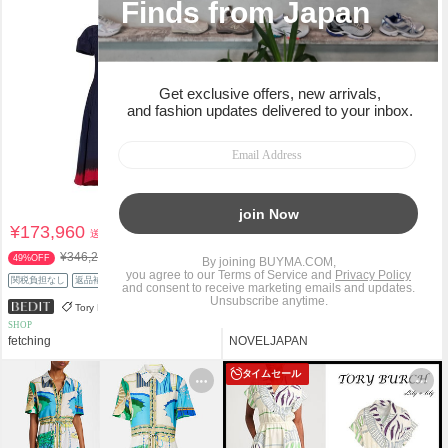
¥173,960
¥113,000
送料込
送料込
¥346,240
¥143,300
49%OFF
21%OFF
関税負担なし
返品補償
スピード配送
関税負担なし
返品補償
Tory Burch
Tory Burch
SHOP
PERSONAL SHOPPER
fetching
NOVELJAPAN
タイムセール