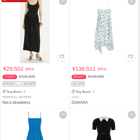
¥29,502
¥136,511
送料込
送料込
¥103,400
¥248,483
71%OFF
45%OFF
関税負担なし
返品補償
返品補償
Tory Burch
Tory Burch
PERSONAL SHOPPER
SHOP
Not a strawberry
GUHADA