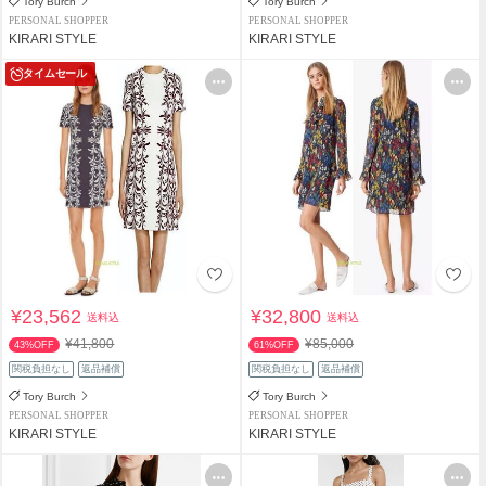
Tory Burch
Tory Burch
PERSONAL SHOPPER
PERSONAL SHOPPER
KIRARI STYLE
KIRARI STYLE
タイムセール
¥23,562
¥32,800
送料込
送料込
¥41,800
¥85,000
43%OFF
61%OFF
関税負担なし
返品補償
関税負担なし
返品補償
Tory Burch
Tory Burch
PERSONAL SHOPPER
PERSONAL SHOPPER
KIRARI STYLE
KIRARI STYLE