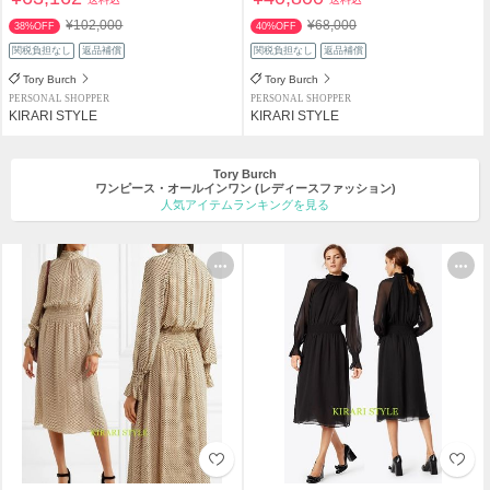
¥102,000
¥68,000
38%OFF
40%OFF
関税負担なし
返品補償
関税負担なし
返品補償
Tory Burch
Tory Burch
PERSONAL SHOPPER
PERSONAL SHOPPER
KIRARI STYLE
KIRARI STYLE
Tory Burch
ワンピース・オールインワン
(レディースファッション)
人気アイテムランキングを見る