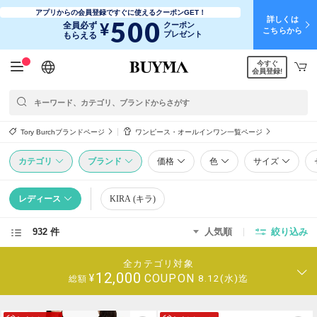
アプリからの会員登録ですぐに使えるクーポンGET！
詳しくは
500
¥
全員必ず
クーポン
こちらから
プレゼント
もらえる
今すぐ
日本語
English
简体中文
繁體中文
会員登録!
Tory Burchブランドページ
ワンピース・オールインワン一覧ページ
カテゴリ
ブランド
価格
色
サイズ
レディース
KIRA (キラ)
932 件
人気順
絞り込み
全カテゴリ対象
12,000
COUPON
¥
8.12(水)迄
総額