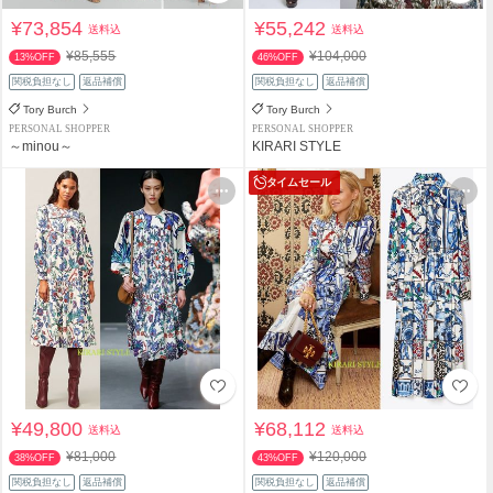
¥73,854
¥55,242
送料込
送料込
¥85,555
¥104,000
13%OFF
46%OFF
関税負担なし
返品補償
関税負担なし
返品補償
Tory Burch
Tory Burch
PERSONAL SHOPPER
PERSONAL SHOPPER
～minou～
KIRARI STYLE
タイムセール
¥49,800
¥68,112
送料込
送料込
¥81,000
¥120,000
38%OFF
43%OFF
関税負担なし
返品補償
関税負担なし
返品補償