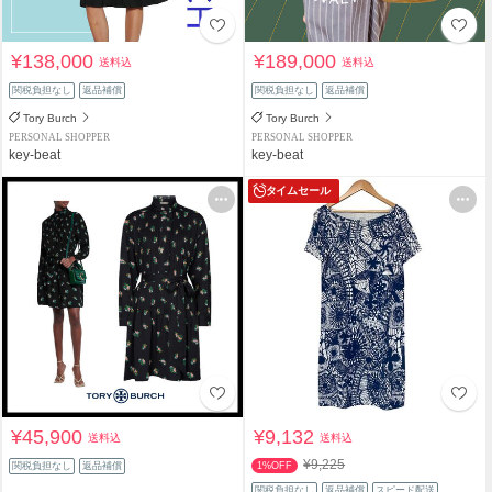
¥138,000
¥189,000
送料込
送料込
関税負担なし
返品補償
関税負担なし
返品補償
Tory Burch
Tory Burch
PERSONAL SHOPPER
PERSONAL SHOPPER
key-beat
key-beat
タイムセール
¥45,900
¥9,132
送料込
送料込
¥9,225
関税負担なし
返品補償
1%OFF
関税負担なし
返品補償
スピード配送