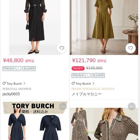
¥46,800
¥121,790
送料込
送料込
¥135,000
関税負担なし
返品補償
9%OFF
関税負担なし
返品補償
Tory Burch
Tory Burch
PERSONAL SHOPPER
PREMIUM PERSONAL SHOPPER
jacky0605
メイプルマロニー