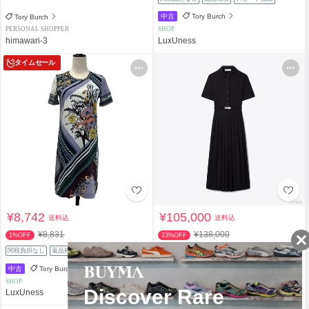
中古
Tory Burch
Tory Burch
PERSONAL SHOPPER
SHOP
himawari-3
LuxUness
タイムセール
¥8,742
¥105,000
送料込
送料込
¥8,831
¥138,000
1%OFF
23%OFF
関税負担なし
返品補償
スピード配送
関税負担なし
返品補償
中古
Tory Burch
Tory Burch
SHOP
PERSONAL SHOPPER
LuxUness
SY4699