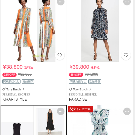
¥38,800
¥39,800
送料込
送料込
¥82,000
¥64,800
52%OFF
38%OFF
関税負担なし
返品補償
関税負担なし
返品補償
Tory Burch
Tory Burch
PERSONAL SHOPPER
PERSONAL SHOPPER
KIRARI STYLE
PARADISE
タイムセール