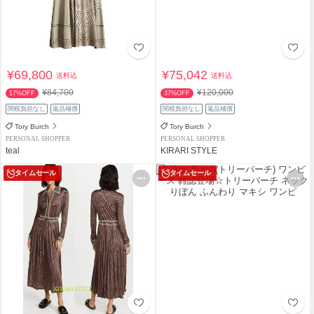
¥69,800
¥75,042
送料込
送料込
¥84,700
¥120,000
17%OFF
37%OFF
関税負担なし
返品補償
関税負担なし
返品補償
Tory Burch
Tory Burch
PERSONAL SHOPPER
PERSONAL SHOPPER
teal
KIRARI STYLE
タイムセール
タイムセール