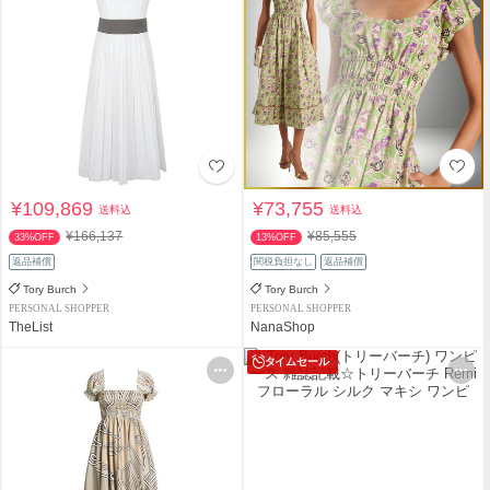
¥109,869
¥73,755
送料込
送料込
¥166,137
¥85,555
33%OFF
13%OFF
返品補償
関税負担なし
返品補償
Tory Burch
Tory Burch
PERSONAL SHOPPER
PERSONAL SHOPPER
TheList
NanaShop
タイムセール