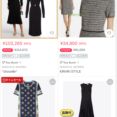
¥103,265
¥34,800
送料込
送料込
¥114,072
¥81,000
9%OFF
57%OFF
関税負担なし
返品補償
関税負担なし
返品補償
Tory Burch
Tory Burch
PERSONAL SHOPPER
PERSONAL SHOPPER
*chouette*
KIRARI STYLE
タイムセール