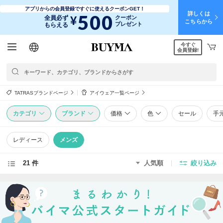
アプリからの会員登録ですぐに使えるクーポンGET！
詳しくは
500
¥
全員必ず
クーポン
こちらから
プレゼント
もらえる
今すぐ
日本語
English
简体中文
繁體中文
会員登録!
TATRASブランドページ
アイウェア一覧ページ
カテゴリ
ブランド
価格
色
セール
手
レディース
メンズ
21 件
人気順
絞り込み