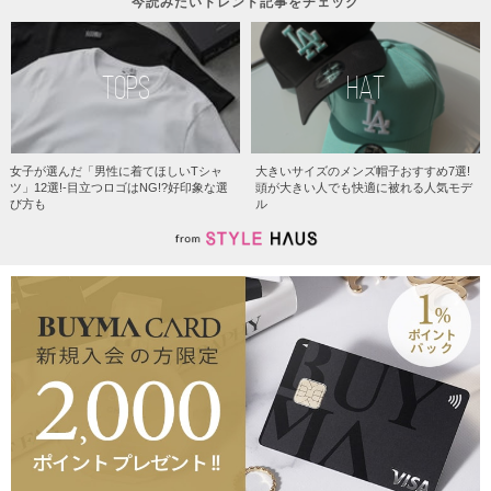
今読みたいトレンド記事をチェック
TOPS
HAT
女子が選んだ「男性に着てほしいTシャ
大きいサイズのメンズ帽子おすすめ7選!
ツ」12選!-目立つロゴはNG!?好印象な選
頭が大きい人でも快適に被れる人気モデ
び方も
ル