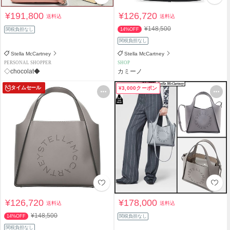
¥191,800
¥126,720
送料込
送料込
¥148,500
関税負担なし
14%OFF
関税負担なし
Stella McCartney
Stella McCartney
PERSONAL SHOPPER
SHOP
◇chocolat◆
カミーノ
タイムセール
¥3,000クーポン
¥126,720
¥178,000
送料込
送料込
¥148,500
14%OFF
関税負担なし
関税負担なし