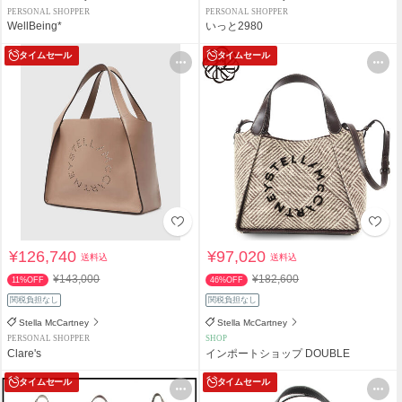
PERSONAL SHOPPER
PERSONAL SHOPPER
WellBeing*
いっと2980
タイムセール
タイムセール
¥126,740
¥97,020
送料込
送料込
¥143,000
¥182,600
11%OFF
46%OFF
関税負担なし
関税負担なし
Stella McCartney
Stella McCartney
PERSONAL SHOPPER
SHOP
Clare's
インポートショップ DOUBLE
タイムセール
タイムセール