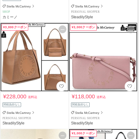
Stella McCartney
Stella McCartney
SHOP
PERSONAL SHOPPER
カミーノ
SteadilyStyle
¥3,000クーポン
¥3,000クーポン
¥228,000
¥118,000
送料込
送料込
関税負担なし
関税負担なし
Stella McCartney
Stella McCartney
PERSONAL SHOPPER
PERSONAL SHOPPER
SteadilyStyle
SteadilyStyle
¥3,000クーポン