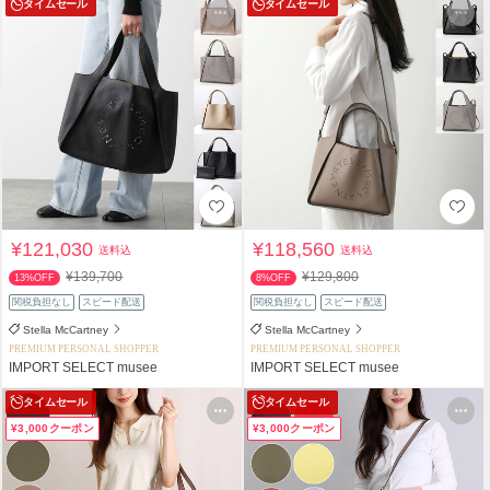
タイムセール
タイムセール
¥121,030
¥118,560
送料込
送料込
¥139,700
¥129,800
13%OFF
8%OFF
関税負担なし
スピード配送
関税負担なし
スピード配送
Stella McCartney
Stella McCartney
PREMIUM PERSONAL SHOPPER
PREMIUM PERSONAL SHOPPER
IMPORT SELECT musee
IMPORT SELECT musee
タイムセール
タイムセール
¥3,000クーポン
¥3,000クーポン