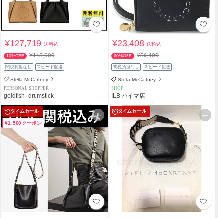
¥127,719
¥23,408
送料込
送料込
¥143,000
¥59,400
10%OFF
60%OFF
関税負担なし
スピード配送
関税負担なし
スピード配送
Stella McCartney
Stella McCartney
PERSONAL SHOPPER
SHOP
goldfish_drumstick
ILB バイマ店
タイムセール
タイムセール
¥1,500クーポン