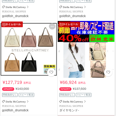
関税負担なし
スピード配送
関税負担なし
スピード配送
Stella McCartney
Stella McCartney
PERSONAL SHOPPER
PERSONAL SHOPPER
goldfish_drumstick
goldfish_drumstick
タイムセール
タイムセール
¥127,719
¥66,924
送料込
送料込
¥143,000
¥137,500
10%OFF
51%OFF
関税負担なし
スピード配送
関税負担なし
スピード配送
Stella McCartney
Stella McCartney
PERSONAL SHOPPER
PERSONAL SHOPPER
goldfish_drumstick
ダイヤモンド-