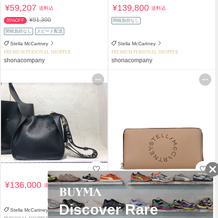
¥59,207
¥139,800
送料込
送料込
¥91,300
35%OFF
関税負担なし
関税負担なし
スピード配送
Stella McCartney
Stella McCartney
PREMIUM PERSONAL SHOPPER
PREMIUM PERSONAL SHOPPER
shonacompany
shonacompany
¥136,000
¥61,200
送料込
送料込
関税負担なし
Stella McCartney
Stella McCartney