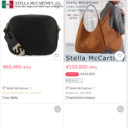
¥83,486
¥133,600
送料込
送料込
¥184,800
27%OFF
関税負担なし
Stella McCartney
Stella McCartney
PREMIUM PERSONAL SHOPPER
PERSONAL SHOPPER
Ciao Italia
Chamomico-beaux