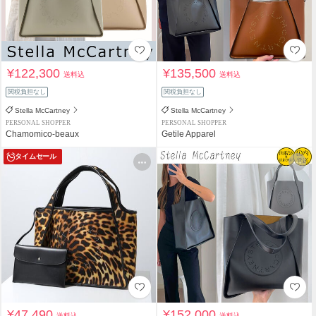
¥122,300
¥135,500
送料込
送料込
関税負担なし
関税負担なし
Stella McCartney
Stella McCartney
PERSONAL SHOPPER
PERSONAL SHOPPER
Chamomico-beaux
Getile Apparel
タイムセール
¥47,490
¥152,000
送料込
送料込