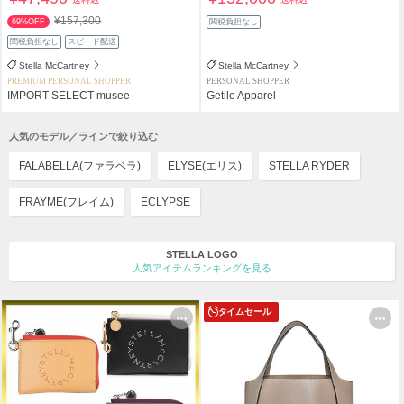
¥157,300
69%OFF
関税負担なし
関税負担なし
スピード配送
Stella McCartney
Stella McCartney
PREMIUM PERSONAL SHOPPER
PERSONAL SHOPPER
IMPORT SELECT musee
Getile Apparel
人気のモデル／ラインで絞り込む
FALABELLA(ファラベラ)
ELYSE(エリス)
STELLA RYDER
FRAYME(フレイム)
ECLYPSE
STELLA LOGO
人気アイテムランキングを見る
タイムセール