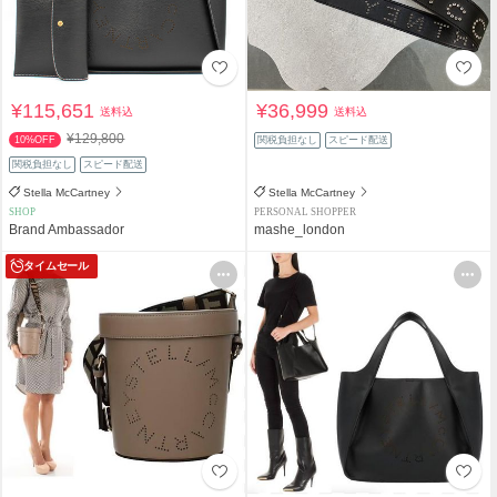
¥115,651
¥36,999
送料込
送料込
¥129,800
10%OFF
関税負担なし
スピード配送
関税負担なし
スピード配送
Stella McCartney
Stella McCartney
SHOP
PERSONAL SHOPPER
Brand Ambassador
mashe_london
タイムセール