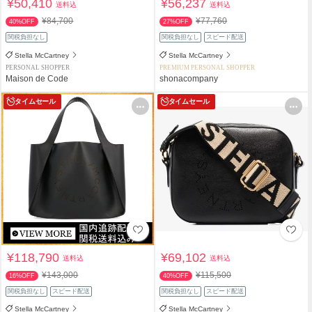
¥50,410
¥56,237
送料込
送料込
¥84,700
¥77,760
40%OFF
27%OFF
関税負担なし
関税負担なし
スピード配送
Stella McCartney
Stella McCartney
PERSONAL SHOPPER
PREMIUM PERSONAL SHOPPER
Maison de Code
shonacompany
タイムセール
タイムセール
¥118,790
¥69,102
送料込
送料込
¥143,000
¥115,500
16%OFF
40%OFF
関税負担なし
スピード配送
関税負担なし
スピード配送
Stella McCartney
Stella McCartney