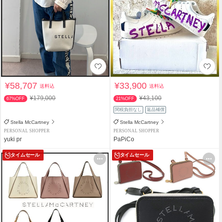
¥58,707
¥33,900
送料込
送料込
¥179,000
¥43,100
67%OFF
21%OFF
関税負担なし
返品補償
Stella McCartney
Stella McCartney
PERSONAL SHOPPER
PERSONAL SHOPPER
yuki pr
PaPiCo
タイムセール
タイムセール