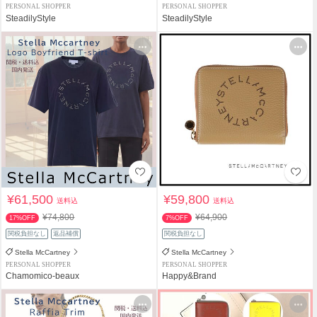
PERSONAL SHOPPER
PERSONAL SHOPPER
SteadilyStyle
SteadilyStyle
¥61,500
¥59,800
送料込
送料込
¥74,800
¥64,900
17%OFF
7%OFF
関税負担なし
返品補償
関税負担なし
Stella McCartney
Stella McCartney
PERSONAL SHOPPER
PERSONAL SHOPPER
Chamomico-beaux
Happy&Brand