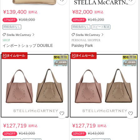
¥139,400
¥82,000
送料込
送料込
¥168,000
¥145,200
17%OFF
43%OFF
関税負担なし
関税負担なし
スピード配送
Stella McCartney
Stella McCartney
SHOP
PERSONAL SHOPPER
インポートショップ DOUBLE
Paisley Park
タイムセール
タイムセール
¥127,719
¥127,719
送料込
送料込
¥143,000
¥143,000
10%OFF
10%OFF