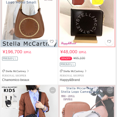
¥196,700
¥48,000
送料込
送料込
¥65,100
関税負担なし
26%OFF
関税負担なし
Stella McCartney
Stella McCartney
PERSONAL SHOPPER
PERSONAL SHOPPER
Chamomico-beaux
Happy&Brand