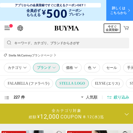
アプリからの会員登録ですぐに使えるクーポンGET！
詳しくは
500
¥
全員必ず
クーポン
こちらから
プレゼント
もらえる
今すぐ
日本語
English
简体中文
繁體中文
会員登録!
Stella McCartneyブランドページ
カテゴリ
ブランド
価格
色
セール
手
FALABELLA (ファラベラ)
STELLA LOGO
ELYSE (エリス)
S
227 件
人気順
絞り込み
全カテゴリ対象
12,000
COUPON
¥
8.12(水)迄
総額