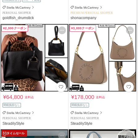
Stella McCartney
Stella McCartney
PERSONAL SHOPPER
PREMIUM PERSONAL SHOPPER
goldfish_drumstick
shonacompany
¥2,000クーポン
¥3,000クーポン
¥64,800
¥178,000
送料込
送料込
関税負担なし
関税負担なし
Stella McCartney
Stella McCartney
PERSONAL SHOPPER
PERSONAL SHOPPER
SteadilyStyle
SteadilyStyle
タイムセール