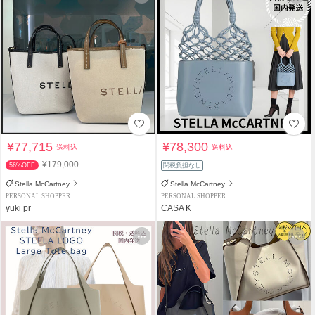
¥77,715
¥78,300
送料込
送料込
¥179,000
56%OFF
関税負担なし
Stella McCartney
Stella McCartney
PERSONAL SHOPPER
PERSONAL SHOPPER
yuki pr
CASA K