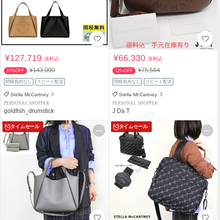
¥127,719
¥66,330
送料込
送料込
¥143,000
¥75,584
10%OFF
12%OFF
関税負担なし
スピード配送
関税負担なし
スピード配送
Stella McCartney
Stella McCartney
PERSONAL SHOPPER
PERSONAL SHOPPER
goldfish_drumstick
J Da T
タイムセール
タイムセール