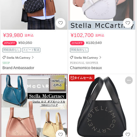
¥39,980
¥102,700
送料込
送料込
¥50,050
¥130,549
20%OFF
21%OFF
関税負担なし
スピード配送
関税負担なし
Stella McCartney
Stella McCartney
SHOP
PERSONAL SHOPPER
Brand Ambassador
Chamomico-beaux
タイムセール