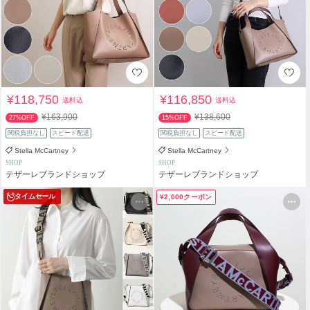
¥118,750
¥116,850
送料込
送料込
¥163,900
¥138,600
27%OFF
15%OFF
関税負担なし
スピード配送
関税負担なし
スピード配送
Stella McCartney
Stella McCartney
SHOP
SHOP
テザーレブランドショップ
テザーレブランドショップ
タイムセール
¥2,000クーポン