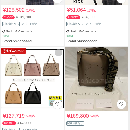
¥128,502
¥51,064
送料込
送料込
¥139,700
¥64,900
8%OFF
21%OFF
関税負担なし
スピード配送
関税負担なし
スピード配送
Stella McCartney
Stella McCartney
SHOP
SHOP
Brand Ambassador
Brand Ambassador
タイムセール
¥127,719
¥169,800
送料込
送料込
¥143,000
10%OFF
関税負担なし
関税負担なし
スピード配送