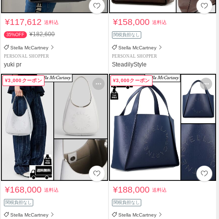
¥117,612
¥158,000
送料込
送料込
¥182,600
35%OFF
関税負担なし
Stella McCartney
Stella McCartney
PERSONAL SHOPPER
PERSONAL SHOPPER
yuki pr
SteadilyStyle
¥3,000クーポン
¥3,000クーポン
¥168,000
¥188,000
送料込
送料込
関税負担なし
関税負担なし
Stella McCartney
Stella McCartney