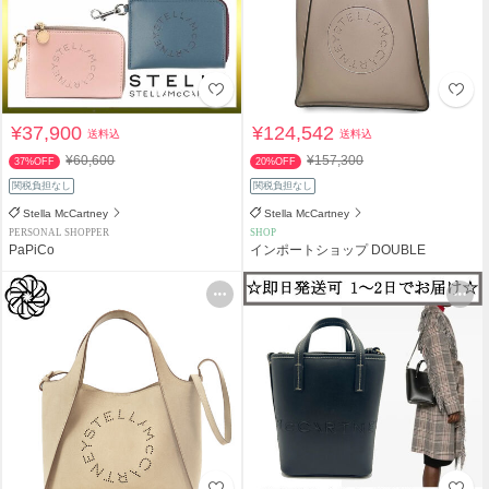
¥37,900
¥124,542
送料込
送料込
¥60,600
¥157,300
37%OFF
20%OFF
関税負担なし
関税負担なし
Stella McCartney
Stella McCartney
PERSONAL SHOPPER
SHOP
PaPiCo
インポートショップ DOUBLE