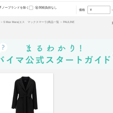
ノーブランドを除く
関税負担なし
価格
¥
S Max Mara(エス マックスマーラ)商品一覧
PAULINE