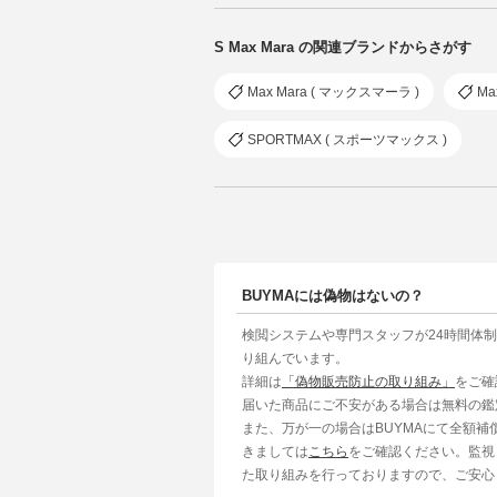
S Max Mara の関連ブランドからさがす
Max Mara ( マックスマーラ )
Ma
SPORTMAX ( スポーツマックス )
BUYMAには偽物はないの？
検閲システムや専門スタッフが24時間体
り組んでいます。
詳細は
「偽物販売防止の取り組み」
をご確
届いた商品にご不安がある場合は無料の鑑
また、万が一の場合はBUYMAにて全額
きましては
こちら
をご確認ください。監視
た取り組みを行っておりますので、ご安心