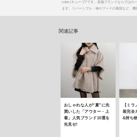
cube (キューブ)"です。老舗ブランドなら
ます。リバーシブル・袖やフードの着脱など、機
関連記事
おしゃれな人が“夏”に先
【ミラ
買いした「アウター・上
装完全
着」人気ブランド10選を
&持ち
先見せ!