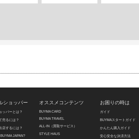
ルショッパー
オススメコンテンツ
お困りの時は
BUYMA CARD
ョッパーとは？
ガイド
BUYMA TRAVEL
て売るには？
BUYMAスタートガイド
ALL-IN（買取サービス）
出店するには？
かんたん購入ガイド
STYLE HAUS
on BUYMA JAPAN?
安心安全な決済方法