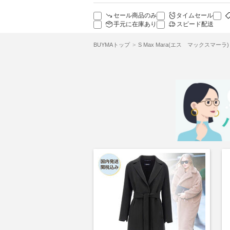
セール商品のみ
タイムセール
手元に在庫あり
スピード配送
BUYMAトップ
S Max Mara(エス マックスマーラ)