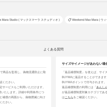
x Mara Studio ( マックスマーラ ステュディオ )
Weekend Max Mara 
よくある質問
サイズやイメージがあわない場
制で商品を監視し、偽物流通防止に取
「返品補償制度」を使えば、サイ
BUYMAに返品することができま
認ください。
BUYMAポイントで付与されます。
定サービスもご利用いただけます。
返品補償制度の利用には「
あんし
補償いたします。詳細や利用条件につ
が返品補償制度対象カテゴリであ
と補償の両面から、偽物撲滅に向け
は
こちら
をご確認ください。
ください。