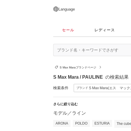
English
日本語
简体中文
繁體中文
Language
セール
レディース
S Max Maraブランドページ
S Max Mara / PAULINE
の検索結果
検索条件
S Max Mara(エス マッ
ブランド
さらに絞り込む
モデル／ライン
ARONA
POLDO
ESTURIA
The cu