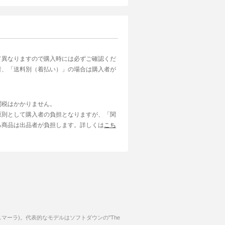
て異なりますので購入時には必ずご確認くだ
者、「送料別（着払い）」の場合は購入者が
関税はかかりません。
原則として購入者の負担となりますが、「関
る商品は出品者が負担します。詳しくは
こち
クスマーラ)。代表的なモデルはソフトダウンの"The