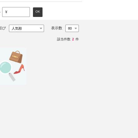
～
OK
¥
並び
表示数
該当件数
2
件