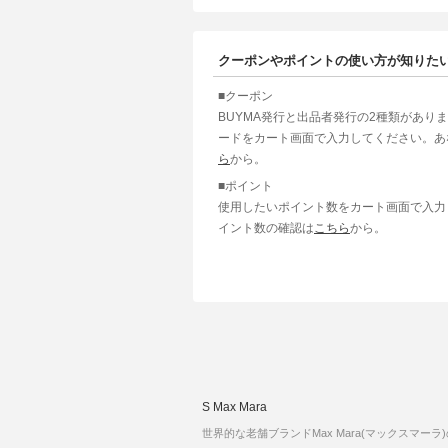
クーポンやポイントの使い方が知りた
■クーポン
BUYMA発行と出品者発行の2種類があり
ードをカート画面で入力してください。あ
ら
から。
■ポイント
使用したいポイント数をカート画面で入力
イント数の確認は
こちら
から。
S Max Mara
世界的な老舗ブランドMax Mara(マックスマーラ