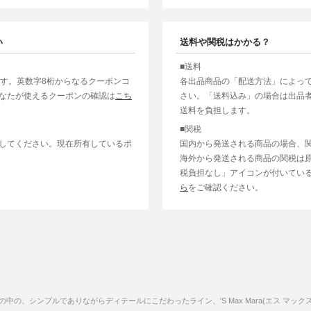
い
送料や関税はかかる？
■送料
ます。英数字8桁からなるクーポンコ
各出品商品の「配送方法」によっ
なたが使えるクーポンの確認は
こち
さい。「送料込み」の場合は出品
送料を負担します。
■関税
してください。現在所有しているポ
国内から発送される商品の場合、
海外から発送される商品の関税は
税負担なし」アイコンが付いてい
ら
をご確認ください。
)の中の、シンプルでありながらディテールにこだわったライン、'S Max Mara(エス マッ