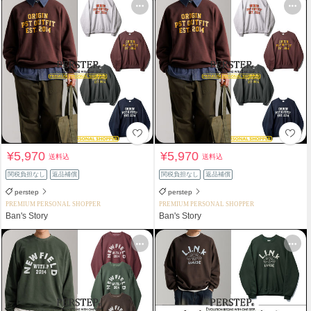
¥5,970
¥5,970
送料込
送料込
関税負担なし
返品補償
関税負担なし
返品補償
perstep
perstep
PREMIUM PERSONAL SHOPPER
PREMIUM PERSONAL SHOPPER
Ban's Story
Ban's Story