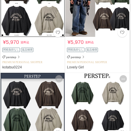
¥5,970
¥5,970
送料込
送料込
関税負担なし
返品補償
関税負担なし
返品補償
perstep
perstep
PREMIUM PERSONAL SHOPPER
PREMIUM PERSONAL SHOPPER
kotatsu0224
Lovely Girl