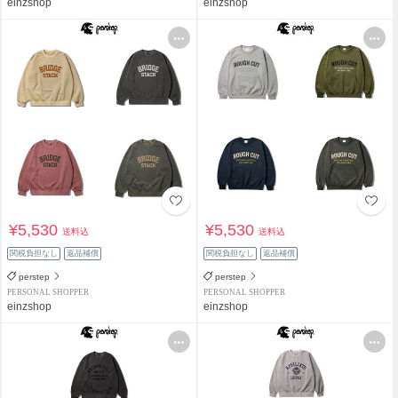
einzshop
einzshop
¥5,530
¥5,530
送料込
送料込
関税負担なし
返品補償
関税負担なし
返品補償
perstep
perstep
PERSONAL SHOPPER
PERSONAL SHOPPER
einzshop
einzshop