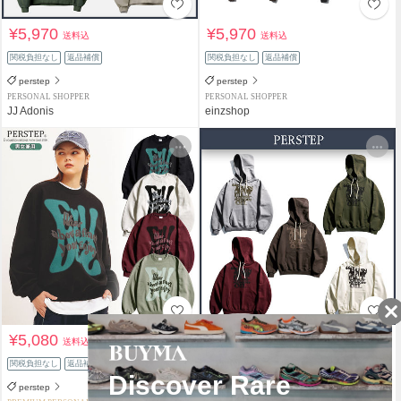
¥5,970
¥5,970
送料込
送料込
関税負担なし
返品補償
関税負担なし
返品補償
perstep
perstep
PERSONAL SHOPPER
PERSONAL SHOPPER
JJ Adonis
einzshop
¥5,080
¥5,970
送料込
送料込
関税負担なし
返品補償
関税負担なし
返品補償
perstep
perstep