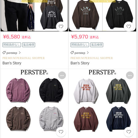
¥6,580
¥5,970
送料込
送料込
関税負担なし
返品補償
関税負担なし
返品補償
perstep
perstep
PREMIUM PERSONAL SHOPPER
PREMIUM PERSONAL SHOPPER
Ban's Story
Ban's Story