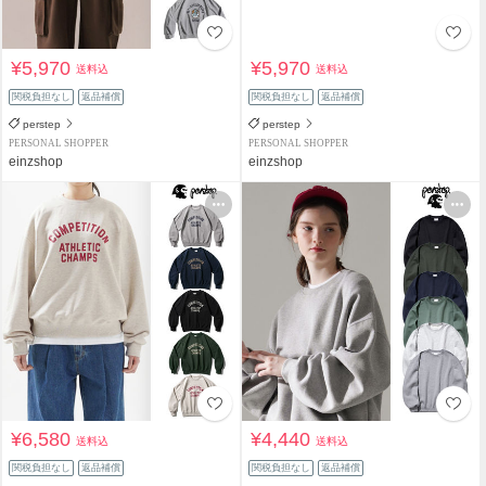
¥5,970
¥5,970
送料込
送料込
関税負担なし
返品補償
関税負担なし
返品補償
perstep
perstep
PERSONAL SHOPPER
PERSONAL SHOPPER
einzshop
einzshop
¥6,580
¥4,440
送料込
送料込
関税負担なし
返品補償
関税負担なし
返品補償