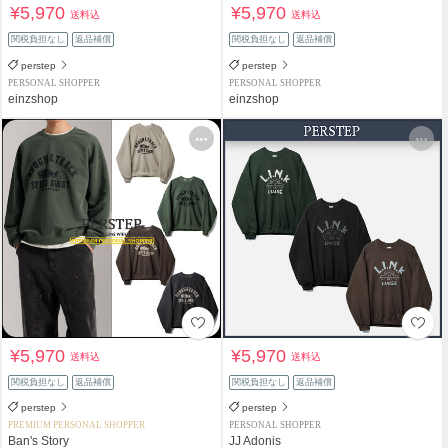
¥5,970
¥5,970
送料込
送料込
関税負担なし
返品補償
関税負担なし
返品補償
perstep
perstep
PERSONAL SHOPPER
PERSONAL SHOPPER
einzshop
einzshop
¥5,970
¥5,970
送料込
送料込
関税負担なし
返品補償
関税負担なし
返品補償
perstep
perstep
PREMIUM PERSONAL SHOPPER
PERSONAL SHOPPER
Ban's Story
JJ Adonis