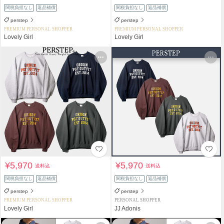
関税負担なし
返品補償
関税負担なし
返品補償
perstep
perstep
PREMIUM PERSONAL SHOPPER
PREMIUM PERSONAL SHOPPER
Lovely Girl
Lovely Girl
¥5,970
¥5,970
送料込
送料込
関税負担なし
返品補償
関税負担なし
返品補償
perstep
perstep
PREMIUM PERSONAL SHOPPER
PERSONAL SHOPPER
Lovely Girl
JJ Adonis