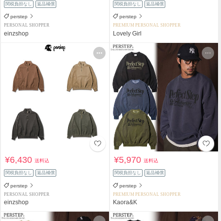
関税負担なし
返品補償
関税負担なし
返品補償
perstep
perstep
PERSONAL SHOPPER
PREMIUM PERSONAL SHOPPER
einzshop
Lovely Girl
¥6,430
¥5,970
送料込
送料込
関税負担なし
返品補償
関税負担なし
返品補償
perstep
perstep
PERSONAL SHOPPER
PREMIUM PERSONAL SHOPPER
einzshop
Kaora&K