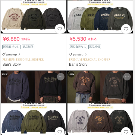
¥6,880
¥5,530
送料込
送料込
関税負担なし
返品補償
関税負担なし
返品補償
perstep
perstep
PREMIUM PERSONAL SHOPPER
PREMIUM PERSONAL SHOPPER
Ban's Story
Ban's Story