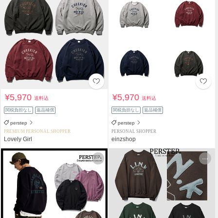
¥5,970
¥5,970
送料込
送料込
関税負担なし
返品補償
関税負担なし
返品補償
perstep
perstep
PREMIUM PERSONAL SHOPPER
PERSONAL SHOPPER
Lovely Girl
einzshop