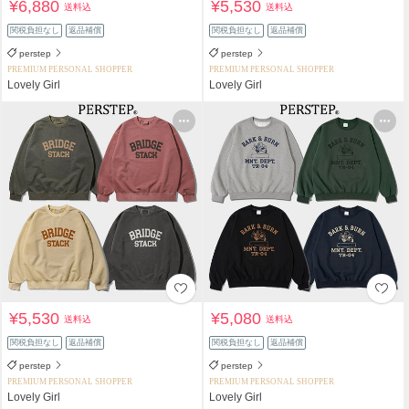
¥6,880
¥5,530
送料込
送料込
関税負担なし
返品補償
関税負担なし
返品補償
perstep
perstep
PREMIUM PERSONAL SHOPPER
PREMIUM PERSONAL SHOPPER
Lovely Girl
Lovely Girl
¥5,530
¥5,080
送料込
送料込
関税負担なし
返品補償
関税負担なし
返品補償
perstep
perstep
PREMIUM PERSONAL SHOPPER
PREMIUM PERSONAL SHOPPER
Lovely Girl
Lovely Girl