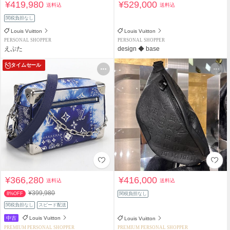
¥419,980
¥529,000
送料込
送料込
関税負担なし
Louis Vuitton
Louis Vuitton
PERSONAL SHOPPER
PERSONAL SHOPPER
えぷた
design ◆ base
タイムセール
¥366,280
¥416,000
送料込
送料込
¥399,980
8%OFF
関税負担なし
関税負担なし
スピード配送
中古
Louis Vuitton
Louis Vuitton
PREMIUM PERSONAL SHOPPER
PREMIUM PERSONAL SHOPPER