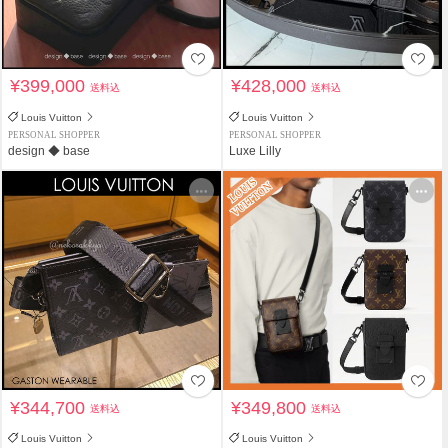
¥399,000
¥428,000
送料込
送料込
Louis Vuitton
Louis Vuitton
PERSONAL SHOPPER
PERSONAL SHOPPER
design ◆ base
Luxe Lilly
¥344,700
¥349,800
送料込
送料込
Louis Vuitton
Louis Vuitton