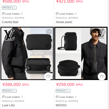
¥588,000
¥421,000
送料込
送料込
関税負担なし
Louis Vuitton
Louis Vuitton
PERSONAL SHOPPER
PERSONAL SHOPPER
Colorful Ball
Aimee jewel.
¥398,000
¥259,000
送料込
送料込
関税負担なし
関税負担なし
Louis Vuitton
Louis Vuitton
PERSONAL SHOPPER
PERSONAL SHOPPER
Luxe Lilly
MOSSO