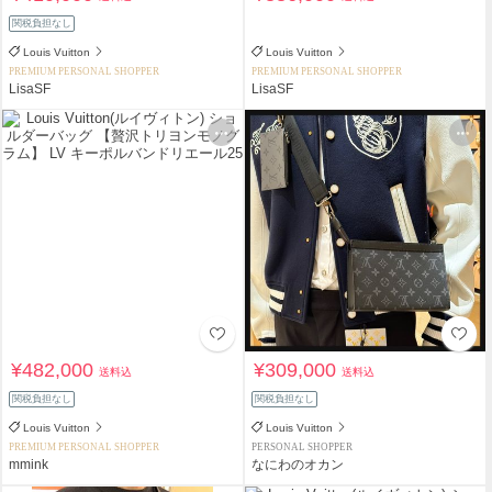
関税負担なし
Louis Vuitton
Louis Vuitton
PREMIUM PERSONAL SHOPPER
PREMIUM PERSONAL SHOPPER
LisaSF
LisaSF
¥482,000
¥309,000
送料込
送料込
関税負担なし
関税負担なし
Louis Vuitton
Louis Vuitton
PREMIUM PERSONAL SHOPPER
PERSONAL SHOPPER
mmink
なにわのオカン