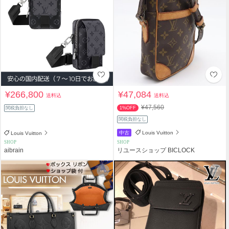
¥266,800
¥47,084
送料込
送料込
¥47,560
関税負担なし
1%OFF
関税負担なし
中古
Louis Vuitton
Louis Vuitton
SHOP
SHOP
aibrain
リユースショップ BICLOCK