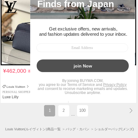
¥462,000
¥196,000
送料込
送料込
関税負担なし
Louis Vuitton
Louis Vuitton
PERSONAL SHOPPER
PERSONAL SHOPPER
Luxe Lilly
Belle Aile
1
2
100
...
)
Louis Vuitton(ルイヴィトン)商品一覧
バッグ・カバン
ショルダーバッグ(メンズ)