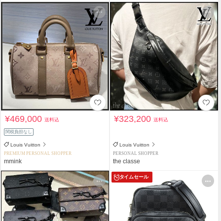
¥469,000
¥323,200
送料込
送料込
関税負担なし
Louis Vuitton
Louis Vuitton
PREMIUM PERSONAL SHOPPER
PERSONAL SHOPPER
mmink
the classe
タイムセール