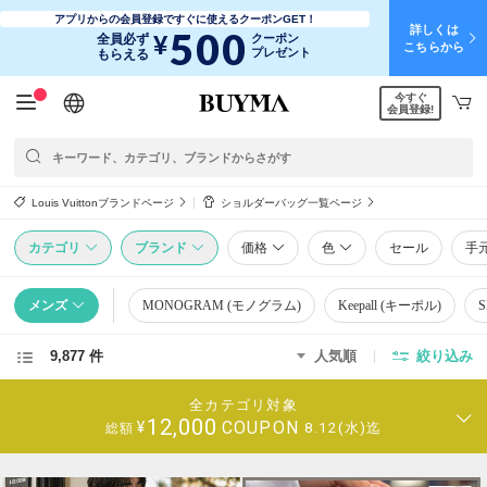
アプリからの会員登録ですぐに使えるクーポンGET！
詳しくは
500
¥
全員必ず
クーポン
こちらから
プレゼント
もらえる
今すぐ
日本語
English
简体中文
繁體中文
会員登録!
Louis Vuittonブランドページ
ショルダーバッグ一覧ページ
カテゴリ
ブランド
価格
色
セール
手
メンズ
MONOGRAM (モノグラム)
Keepall (キーポル)
9,877 件
人気順
絞り込み
全カテゴリ対象
12,000
COUPON
¥
8.12(水)迄
総額