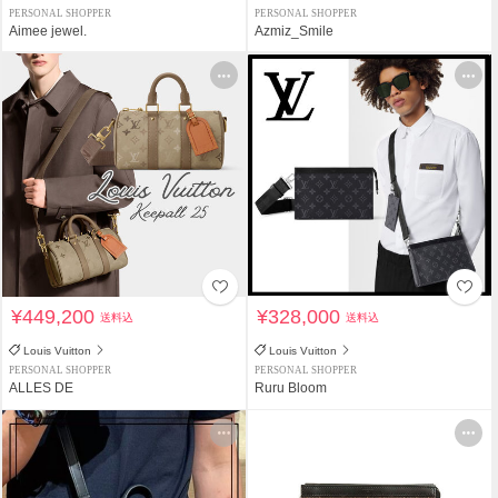
PERSONAL SHOPPER
PERSONAL SHOPPER
Aimee jewel.
Azmiz_Smile
¥449,200
¥328,000
送料込
送料込
Louis Vuitton
Louis Vuitton
PERSONAL SHOPPER
PERSONAL SHOPPER
ALLES DE
Ruru Bloom