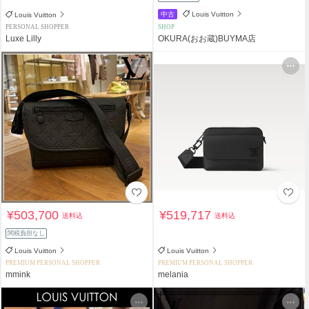
中古
Louis Vuitton
Louis Vuitton
PERSONAL SHOPPER
SHOP
Luxe Lilly
OKURA(おお蔵)BUYMA店
¥503,700
¥519,717
送料込
送料込
関税負担なし
Louis Vuitton
Louis Vuitton
PREMIUM PERSONAL SHOPPER
PREMIUM PERSONAL SHOPPER
mmink
melania