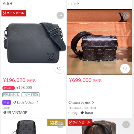
Mr.BH
mmink
タイムセール
¥196,020
¥699,000
送料込
送料込
¥198,000
1%OFF
関税負担なし
スピード配送
中古
Louis Vuitton
Louis Vuitton
SHOP
PERSONAL SHOPPER
NUIR VINTAGE
design ◆ base
タイムセール