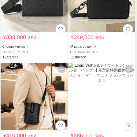
¥339,000
¥349,000
送料込
送料込
Louis Vuitton
Louis Vuitton
PERSONAL SHOPPER
PERSONAL SHOPPER
12starsco
12starsco
¥410,000
¥386,000
送料込
送料込