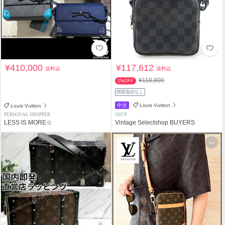
¥410,000
¥117,612
送料込
送料込
¥118,800
1%OFF
関税負担なし
中古
Louis Vuitton
Louis Vuitton
PERSONAL SHOPPER
SHOP
LESS IS MORE☆
Vintage Selectshop BUYERS