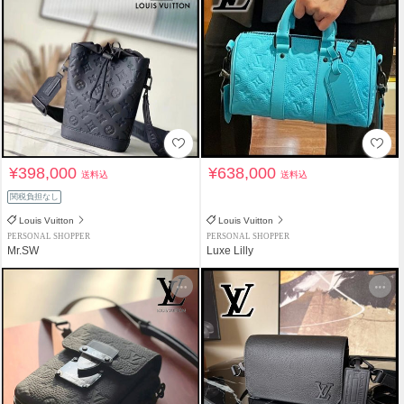
¥398,000
¥638,000
送料込
送料込
関税負担なし
Louis Vuitton
Louis Vuitton
PERSONAL SHOPPER
PERSONAL SHOPPER
Mr.SW
Luxe Lilly