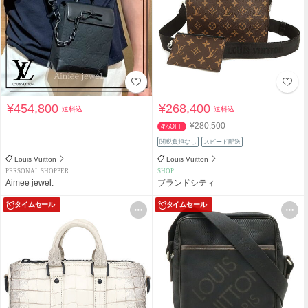
¥454,800
¥268,400
送料込
送料込
¥280,500
4%OFF
関税負担なし
スピード配送
Louis Vuitton
Louis Vuitton
PERSONAL SHOPPER
SHOP
Aimee jewel.
ブランドシティ
タイムセール
タイムセール