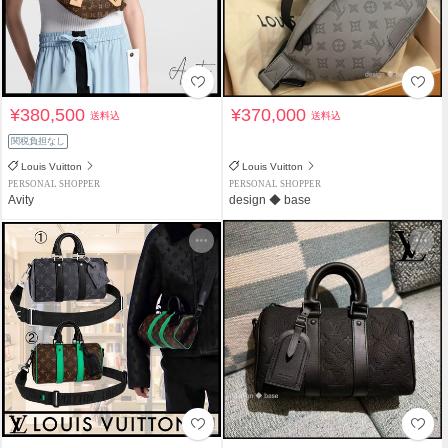
¥380,500
¥370,000
送料込
送料込
関税負担なし
Louis Vuitton
Louis Vuitton
PERSONAL SHOPPER
PERSONAL SHOPPER
Avity
design ◆ base