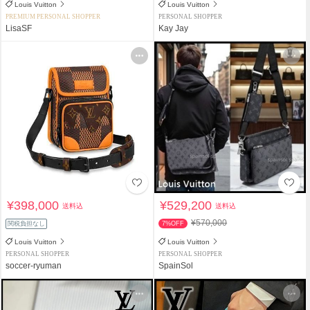
Louis Vuitton
Louis Vuitton
PREMIUM PERSONAL SHOPPER
PERSONAL SHOPPER
LisaSF
Kay Jay
¥398,000
¥529,200
送料込
送料込
¥570,000
関税負担なし
7%OFF
Louis Vuitton
Louis Vuitton
PERSONAL SHOPPER
PERSONAL SHOPPER
soccer-ryuman
SpainSol