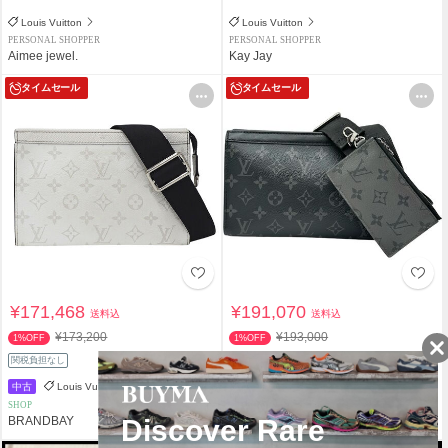
Louis Vuitton
Louis Vuitton
PERSONAL SHOPPER
PERSONAL SHOPPER
Aimee jewel.
Kay Jay
タイムセール
タイムセール
¥171,468
¥191,070
送料込
送料込
¥173,200
¥193,000
1%OFF
1%OFF
関税負担なし
関税負担なし
中古
Louis Vuitton
中古
Louis Vuitton
SHOP
SHOP
BRANDBAY
OKURA(おお蔵)BUYMA店