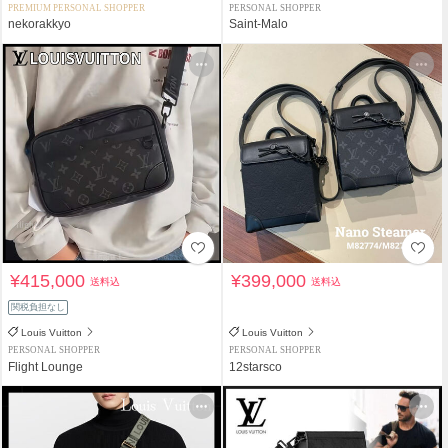
PREMIUM PERSONAL SHOPPER
PERSONAL SHOPPER
nekorakkyo
Saint-Malo
¥415,000
¥399,000
送料込
送料込
関税負担なし
Louis Vuitton
Louis Vuitton
PERSONAL SHOPPER
PERSONAL SHOPPER
Flight Lounge
12starsco