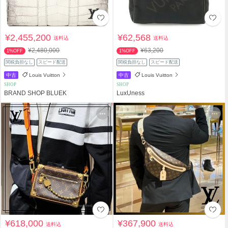
¥2,455,200
¥62,568
送料込
送料込
¥2,480,000
¥63,200
1%OFF
1%OFF
関税負担なし
スピード配送
関税負担なし
スピード配送
中古
Louis Vuitton
中古
Louis Vuitton
SHOP
SHOP
BRAND SHOP BLUEK
LuxUness
¥618,000
¥367,900
送料込
送料込