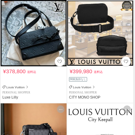
¥378,800
¥399,980
送料込
送料込
関税負担なし
Louis Vuitton
Louis Vuitton
PERSONAL SHOPPER
PERSONAL SHOPPER
Luxe Lilly
CITY MONO SHOP