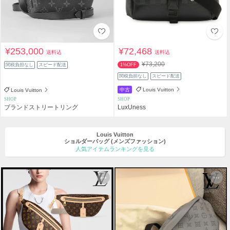
¥253,000
¥72,468
送料込
送料込
¥73,200
関税負担なし
スピード配送
1%OFF
関税負担なし
スピード配送
中古
Louis Vuitton
Louis Vuitton
SHOP
SHOP
ブランドストリートリング
LuxUness
Louis Vuitton
ショルダーバッグ
(メンズファッション)
人気アイテムランキングを見る