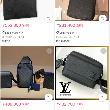
¥553,800
¥231,400
送料込
送料込
Louis Vuitton
Louis Vuitton
PERSONAL SHOPPER
PERSONAL SHOPPER
Mikrie
the classe
¥408,000
¥482,700
送料込
送料込