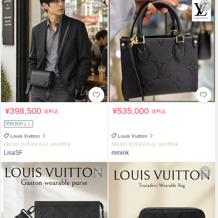
¥398,500
¥535,000
送料込
送料込
関税負担なし
Louis Vuitton
Louis Vuitton
PREMIUM PERSONAL SHOPPER
PREMIUM PERSONAL SHOPPER
LisaSF
mmink