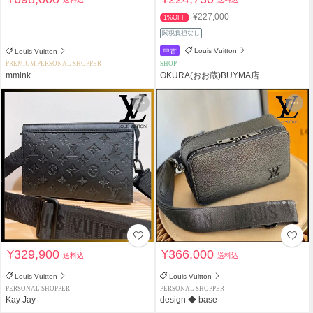
¥227,000
1%OFF
関税負担なし
中古
Louis Vuitton
Louis Vuitton
PREMIUM PERSONAL SHOPPER
SHOP
mmink
OKURA(おお蔵)BUYMA店
¥329,900
¥366,000
送料込
送料込
Louis Vuitton
Louis Vuitton
PERSONAL SHOPPER
PERSONAL SHOPPER
Kay Jay
design ◆ base