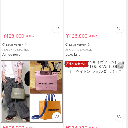
¥428,000
¥426,800
送料込
送料込
Louis Vuitton
Louis Vuitton
PERSONAL SHOPPER
PERSONAL SHOPPER
Aimee jewel.
Luxe Lilly
タイムセール
¥698,000
¥224,730
送料込
送料込