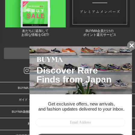
友だちに追加して
BUYMA会員だけの
お得な情報をGET!
ポイント還元サービス
ページトップへ
BUYMAスタートガイド
安心への取り組み
ガイド・お問い合わせ
かんたん購入ガイド
BUYMA偽物販売防止の取り組み
BUYMA CARD
利用規約
プライバシー