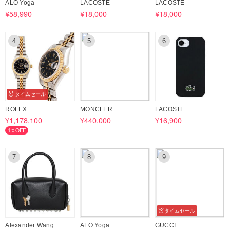
ALO Yoga
LACOSTE
LACOSTE
¥58,990
¥18,000
¥18,000
4
5
6
タイムセール
ROLEX
MONCLER
LACOSTE
¥1,178,100
¥440,000
¥16,900
1%OFF
7
8
9
タイムセール
Alexander Wang
ALO Yoga
GUCCI