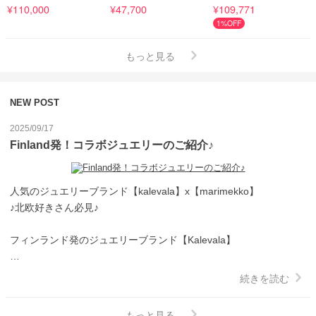
¥110,000
¥47,700
¥109,771
1%OFF
もっと見る
NEW POST
2025/09/17
Finland発！コラボジュエリーのご紹介♪
人気のジュエリーブランド【kalevala】x【marimekko】

♪北欧好きさん必見♪

フィンランド発のジュエリーブランド【Kalevala】

自然・神話・歴史からインスパイアされたデザインが魅力。

続きを読む
全て手作り＆サステナブルで、長く愛せるアクセサリーです。

ナチュラル派にも、モード派にもハマる大人のジュエリー！

もっと見る