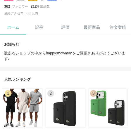
362
2124
フォロワー
出品数
最終アクセス：3日以内
ホーム
記事
評価
最新商品
注文実績
お知らせ
数あるショップの中からhappysnowmanをご覧頂きありがとうございま
す♪
人気ランキング
1
2
3