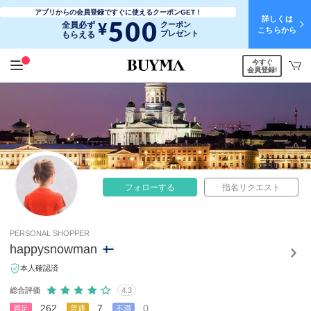
アプリからの会員登録ですぐに使えるクーポンGET！
詳しくは
500
¥
全員必ず
クーポン
こちらから
プレゼント
もらえる
今すぐ
会員登録!
フォローする
指名リクエスト
PERSONAL SHOPPER
happysnowman
本人確認済
総合評価
4.3
262
7
0
満足
普通
不満