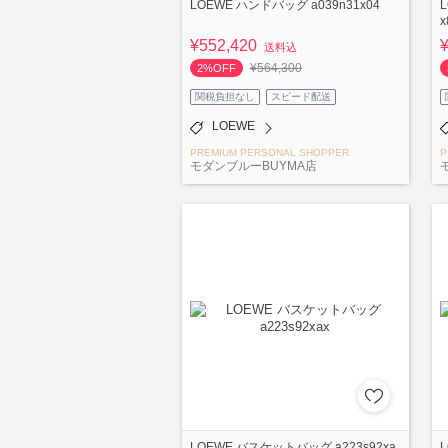
LOEWE ハンドバッグ a039n31x04
x
¥552,420
送料込
¥564,300
2%OFF
関税負担なし
スピード配送
LOEWE
PREMIUM PERSONAL SHOPPER
P
モダンブルーBUYMA店
LOEWE バスケットバッグ a223s92xa