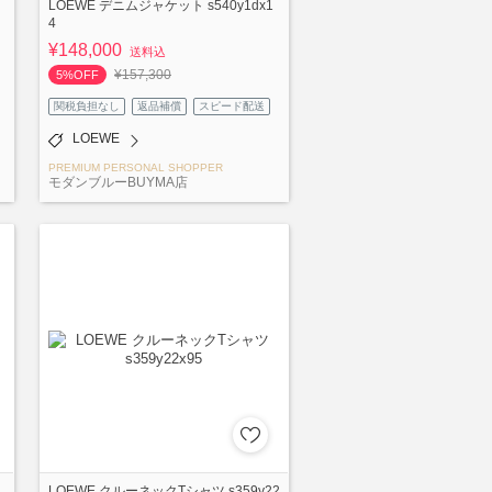
LOEWE デニムジャケット s540y1dx1
4
¥148,000
送料込
¥157,300
5%OFF
関税負担なし
返品補償
スピード配送
LOEWE
PREMIUM PERSONAL SHOPPER
モダンブルーBUYMA店
LOEWE クルーネックTシャツ s359y22