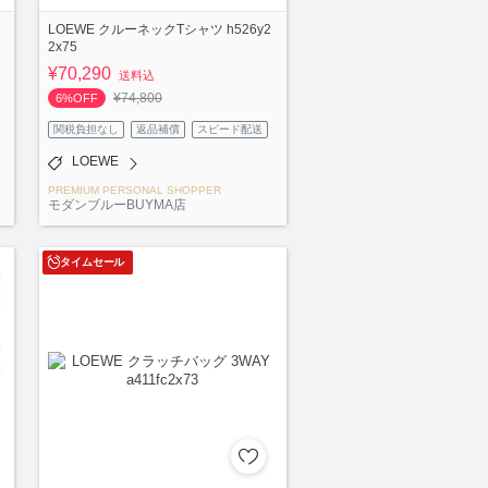
LOEWE クルーネックTシャツ h526y2
2x75
¥70,290
送料込
¥74,800
6%OFF
関税負担なし
返品補償
スピード配送
LOEWE
PREMIUM PERSONAL SHOPPER
モダンブルーBUYMA店
タイムセール