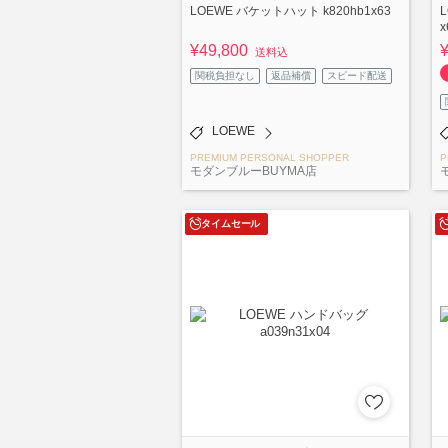
LOEWE バケットハット k820hb1x63
x
¥49,800
送料込
関税負担なし
返品補償
スピード配送
LOEWE
PREMIUM PERSONAL SHOPPER
P
モダンブルーBUYMA店
タイムセール