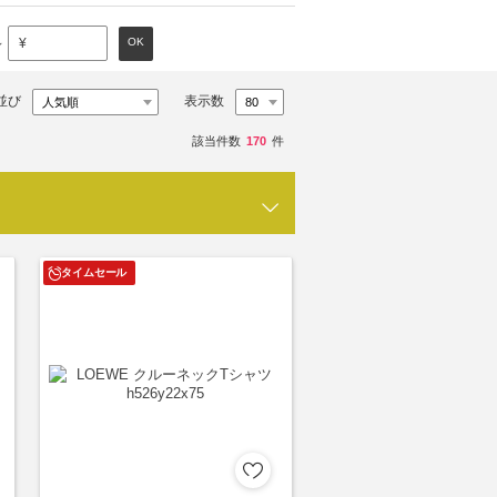
～
OK
¥
並び
表示数
該当件数
170
件
タイムセール