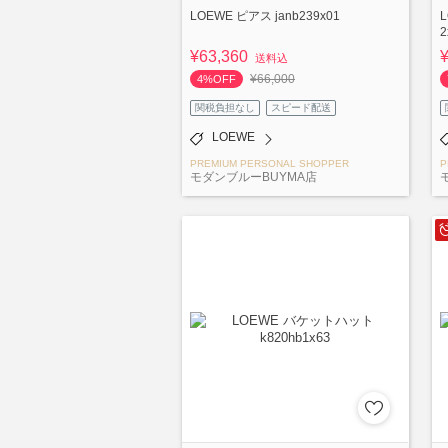
LOEWE ピアス janb239x01
2
¥63,360
送料込
¥66,000
4%OFF
関税負担なし
スピード配送
LOEWE
PREMIUM PERSONAL SHOPPER
P
モダンブルーBUYMA店