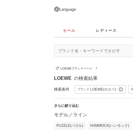
English
日本語
简体中文
繁體中文
Language
セール
レディース
LOEWEブランドページ
LOEWE
の検索結果
検索条件
LOEWE(ロエベ)
ブランド
さらに絞り込む
モデル／ライン
PUZZLE(パズル)
HAMMOCK(ハンモック)