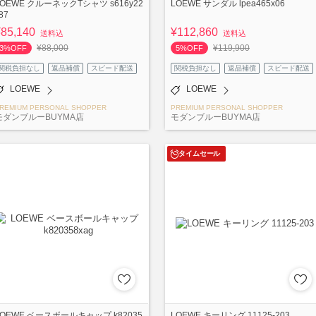
LOEWE クルーネックTシャツ s616y22
LOEWE サンダル lpea465x06
87
¥85,140
¥112,860
送料込
送料込
¥88,000
¥119,900
3%OFF
5%OFF
関税負担なし
返品補償
スピード配送
関税負担なし
返品補償
スピード配送
LOEWE
LOEWE
REMIUM PERSONAL SHOPPER
PREMIUM PERSONAL SHOPPER
モダンブルーBUYMA店
モダンブルーBUYMA店
タイムセール
LOEWE ベースボールキャップ k82035
LOEWE キーリング 11125-203