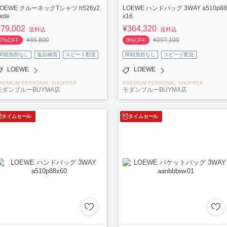
LOEWE クルーネックTシャツ h526y2
LOEWE ハンドバッグ 3WAY a510p88
xde
x16
¥79,002
¥364,320
送料込
送料込
¥85,800
¥397,100
7%OFF
8%OFF
関税負担なし
返品補償
スピード配送
関税負担なし
スピード配送
LOEWE
LOEWE
REMIUM PERSONAL SHOPPER
PREMIUM PERSONAL SHOPPER
モダンブルーBUYMA店
モダンブルーBUYMA店
タイムセール
タイムセール