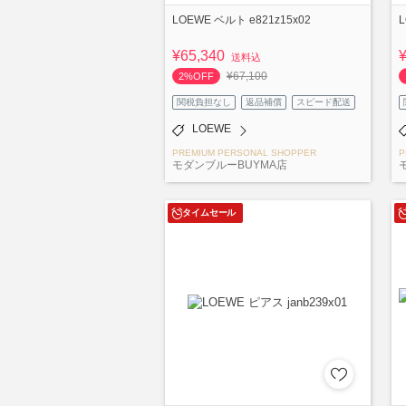
LOEWE ベルト e821z15x02
L
¥65,340
送料込
¥67,100
2%OFF
関税負担なし
返品補償
スピード配送
LOEWE
PREMIUM PERSONAL SHOPPER
P
モダンブルーBUYMA店
タイムセール