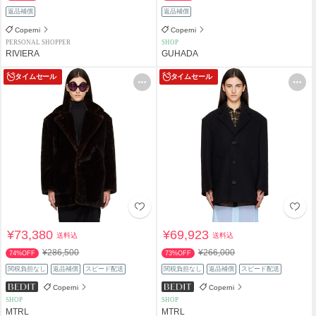
返品補償
返品補償
Coperni
Coperni
PERSONAL SHOPPER
SHOP
RIVIERA
GUHADA
タイムセール
タイムセール
¥73,380
¥69,923
送料込
送料込
¥286,500
¥266,000
74%OFF
73%OFF
関税負担なし
返品補償
スピード配送
関税負担なし
返品補償
スピード配送
Coperni
Coperni
SHOP
SHOP
MTRL
MTRL