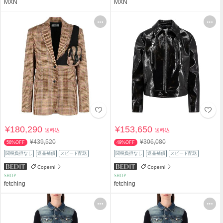
MXN
MXN
¥180,290
¥153,650
送料込
送料込
¥439,520
¥306,080
58%OFF
49%OFF
関税負担なし
返品補償
スピード配送
関税負担なし
返品補償
スピード配送
Coperni
Coperni
SHOP
SHOP
fetching
fetching