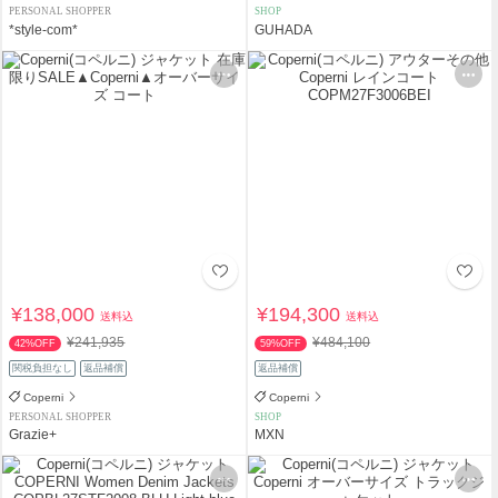
PERSONAL SHOPPER
SHOP
*style-com*
GUHADA
¥138,000
¥194,300
送料込
送料込
¥241,935
¥484,100
42%OFF
59%OFF
関税負担なし
返品補償
返品補償
Coperni
Coperni
PERSONAL SHOPPER
SHOP
Grazie+
MXN