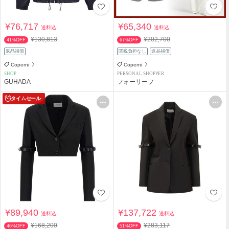
¥76,717
¥65,340
送料込
送料込
¥130,813
¥202,700
41%OFF
67%OFF
返品補償
関税負担なし
返品補償
Coperni
Coperni
SHOP
PERSONAL SHOPPER
GUHADA
フォーリーフ
タイムセール
¥89,940
¥137,722
送料込
送料込
¥168,200
¥283,117
46%OFF
51%OFF