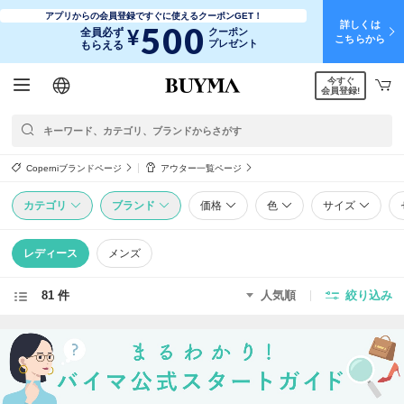
アプリからの会員登録ですぐに使えるクーポンGET！
詳しくは
500
¥
全員必ず
クーポン
こちらから
プレゼント
もらえる
今すぐ
日本語
English
简体中文
繁體中文
会員登録!
Coperniブランドページ
アウター一覧ページ
カテゴリ
ブランド
価格
色
サイズ
レディース
メンズ
81 件
人気順
絞り込み