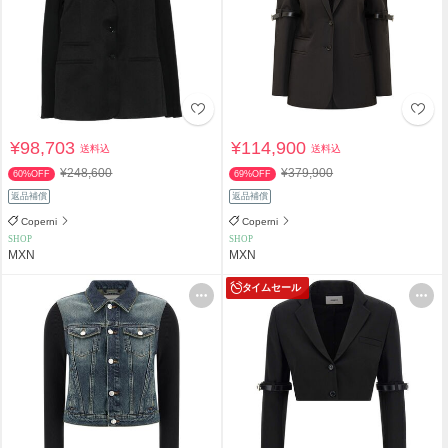
¥98,703
¥114,900
送料込
送料込
¥248,600
¥379,900
60%OFF
69%OFF
返品補償
返品補償
Coperni
Coperni
SHOP
SHOP
MXN
MXN
タイムセール