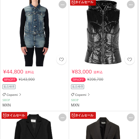
タイムセール
¥44,800
¥83,000
送料込
送料込
¥143,900
¥206,700
68%OFF
59%OFF
返品補償
返品補償
Coperni
Coperni
SHOP
SHOP
MXN
MXN
タイムセール
タイムセール