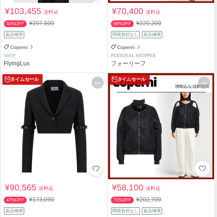
¥103,455
¥70,400
送料込
送料込
¥207,500
¥220,200
50%OFF
68%OFF
返品補償
関税負担なし
返品補償
Coperni
Coperni
SHOP
PERSONAL SHOPPER
FlyingLux
フォーリーフ
タイムセール
タイムセール
¥90,565
¥58,100
送料込
送料込
¥173,090
¥202,700
47%OFF
71%OFF
返品補償
関税負担なし
返品補償