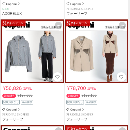
Coperni
Coperni
SHOP
PERSONAL SHOPPER
ADORELUX
フォーリーフ
タイムセール
タイムセール
¥56,826
¥78,700
送料込
送料込
¥137,600
¥188,100
58%OFF
58%OFF
関税負担なし
返品補償
関税負担なし
返品補償
Coperni
Coperni
PERSONAL SHOPPER
PERSONAL SHOPPER
フォーリーフ
フォーリーフ
タイムセール