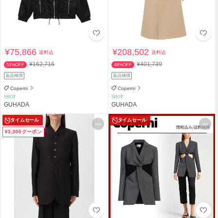
¥75,866
¥208,502
送料込
送料込
¥162,716
¥401,739
53%OFF
48%OFF
返品補償
返品補償
Coperni
Coperni
SHOP
SHOP
GUHADA
GUHADA
タイムセール
タイムセール
¥3,000クーポン