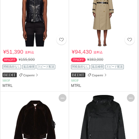
¥51,390
¥94,430
送料込
送料込
¥155,500
¥383,000
66%OFF
75%OFF
関税負担なし
返品補償
スピード配送
関税負担なし
返品補償
スピード配送
Coperni
Coperni
SHOP
SHOP
MTRL
MTRL