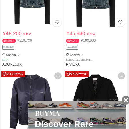
¥48,200
¥45,940
送料込
送料込
¥110,730
¥103,900
56%OFF
55%OFF
返品補償
返品補償
Coperni
Coperni
SHOP
PERSONAL SHOPPER
ADORELUX
RIVIERA
タイムセール
タイムセール