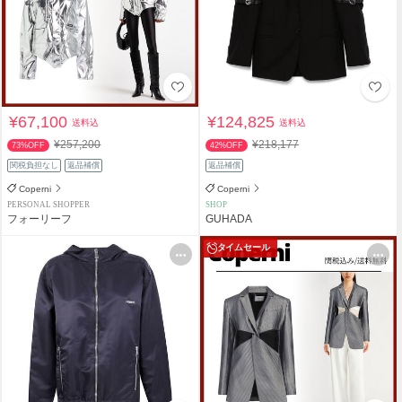
¥67,100
¥124,825
送料込
送料込
¥257,200
¥218,177
73%OFF
42%OFF
関税負担なし
返品補償
返品補償
Coperni
Coperni
PERSONAL SHOPPER
SHOP
フォーリーフ
GUHADA
タイムセール