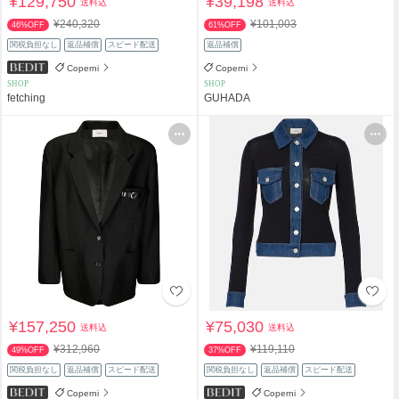
¥129,750
¥39,198
送料込
送料込
¥240,320
¥101,003
46%OFF
61%OFF
関税負担なし
返品補償
スピード配送
返品補償
Coperni
Coperni
SHOP
SHOP
fetching
GUHADA
¥157,250
¥75,030
送料込
送料込
¥312,960
¥119,110
49%OFF
37%OFF
関税負担なし
返品補償
スピード配送
関税負担なし
返品補償
スピード配送
Coperni
Coperni