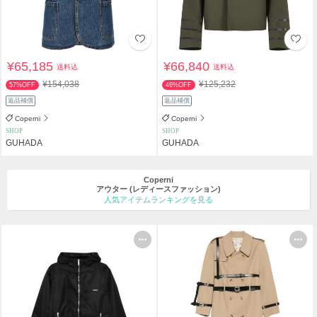
¥65,185
¥66,840
送料込
送料込
¥154,038
¥125,232
57%OFF
46%OFF
返品補償
返品補償
Coperni
Coperni
SHOP
SHOP
GUHADA
GUHADA
Coperni
アウター
(レディースファッション)
人気アイテムランキングを見る