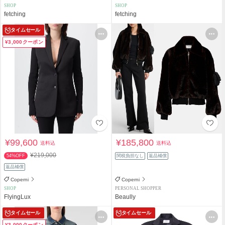
SHOP
SHOP
fetching
fetching
タイムセール
¥3,000クーポン
¥99,600
¥185,800
送料込
送料込
¥219,000
54%OFF
関税負担なし
返品補償
返品補償
Coperni
Coperni
SHOP
PERSONAL SHOPPER
FlyingLux
Beaully
タイムセール
タイムセール
¥3,000クーポン