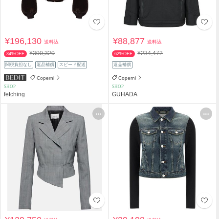
¥196,130
¥88,877
送料込
送料込
¥300,320
¥234,472
34%OFF
62%OFF
関税負担なし
返品補償
スピード配送
返品補償
Coperni
Coperni
SHOP
SHOP
fetching
GUHADA