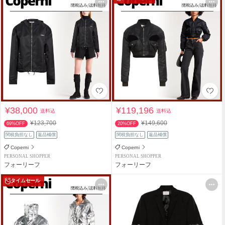
¥38,000
¥119,196
送料込
送料込
¥123,700
¥149,600
69%OFF
20%OFF
関税負担なし
返品補償
関税負担なし
返品補償
Coperni
Coperni
PERSONAL SHOPPER
PERSONAL SHOPPER
フォーリーフ
フォーリーフ
タイムセール