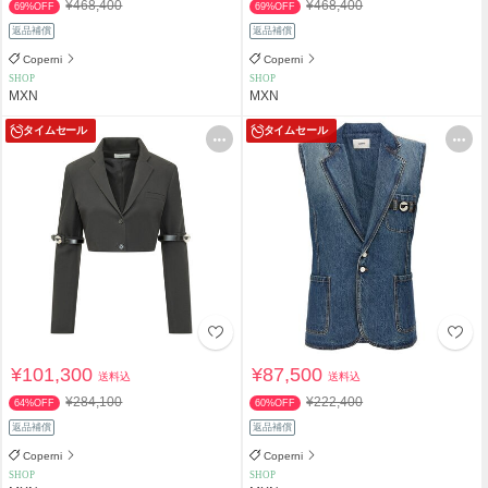
¥468,400
¥468,400
69%OFF
69%OFF
返品補償
返品補償
Coperni
Coperni
SHOP
SHOP
MXN
MXN
タイムセール
タイムセール
¥101,300
¥87,500
送料込
送料込
¥284,100
¥222,400
64%OFF
60%OFF
返品補償
返品補償
Coperni
Coperni
SHOP
SHOP