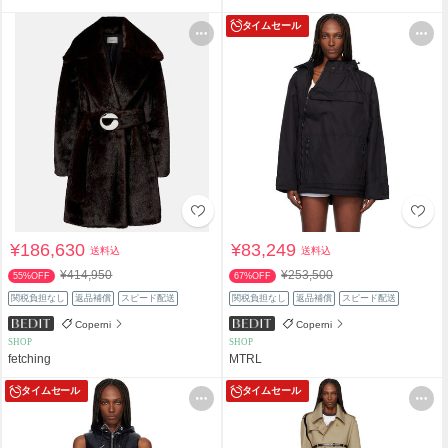
タイムセール
¥186,630
¥83,249
送料込
送料込
¥414,950
¥253,500
55%OFF
67%OFF
関税負担なし
返品補償
スピード配送
関税負担なし
返品補償
スピード配送
Coperni
Coperni
SHOP
SHOP
fetching
MTRL
タイムセール
タイムセール