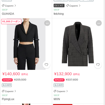
Coperni
Coperni
SHOP
SHOP
GUHADA
fetching
¥3,000クーポン
¥140,600
¥132,900
送料込
送料込
¥205,500
¥337,600
31%OFF
60%OFF
返品補償
返品補償
Coperni
Coperni
SHOP
SHOP
FlyingLux
MXN