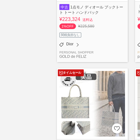
中古
1点モノ ディオール ブックトー
ト トート ハンドバック
¥223,324
送料込
¥225,580
1%OFF
関税負担なし
Dior
PERSONAL SHOPPER
P
GOLD de FELIZ
p
タイムセール