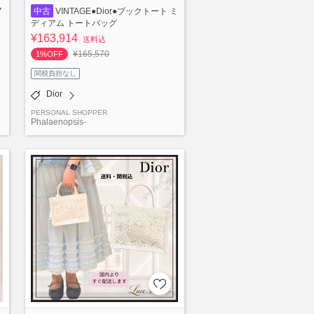
ク
中古
VINTAGE●Dior●ブックトート ミ
ディアム トートバッグ
¥163,914
送料込
¥165,570
1%OFF
関税負担なし
Dior
PERSONAL SHOPPER
Phalaenopsis-