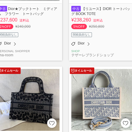
中古
Dior★ブックトート ミディア
中古
【リユース】DIOR トートバッ
ム フラワー トートバッグ
グ BOOK TOTE
¥237,600
¥238,260
送料込
送料込
¥240,000
¥250,800
1%OFF
5%OFF
関税負担なし
関税負担なし
Dior
Dior
ERSONAL SHOPPER
SHOP
ina-room
テザーレブランドショップ
タイムセール
タイムセール