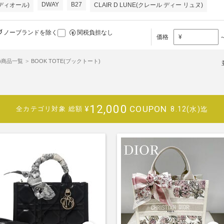
DWAY
B27
ス ディオール)
CLAIR D LUNE(クレール ディー リュヌ)
ノーブランドを除く
関税負担なし
価格
¥
ル)商品一覧
BOOK TOTE(ブックトート)
12,000
COUPON
¥
8.12(水)迄
全カテゴリ対象
総額