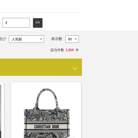
～
OK
¥
並び
表示数
該当件数
1,856
件