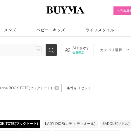
出品者募
メンズ
ベビー・キッズ
ライフスタイル
AIでさがす
カテゴリ選択
会員限定
BOOK TOTE(ブックトート)
条件をリセット
モデル
OK TOTE(ブックトート)
LADY DIOR(レディ ディオール)
SADDLE(サドル)