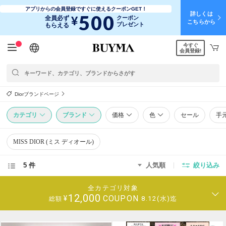
アプリからの会員登録ですぐに使えるクーポンGET！
詳しくは
500
¥
全員必ず
クーポン
こちらから
プレゼント
もらえる
今すぐ
日本語
English
简体中文
繁體中文
会員登録!
Diorブランドページ
カテゴリ
ブランド
価格
色
セール
手
MISS DIOR (ミス ディオール)
5 件
人気順
絞り込み
全カテゴリ対象
12,000
COUPON
¥
8.12(水)迄
総額