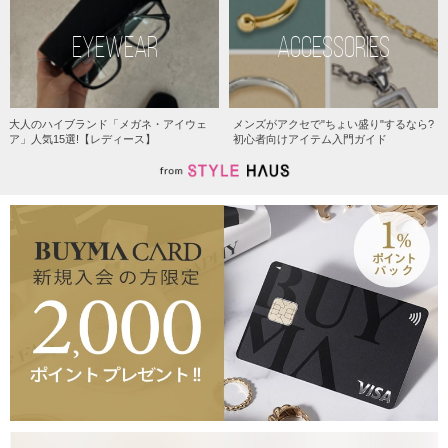
EYEWEAR
ACCESSORIES
大人のハイブランド「メガネ・アイウェ
メンズがアクセで"ちょい盛り"するなら?
ア」人気15選!【レディース】
初心者向けアイテム入門ガイド