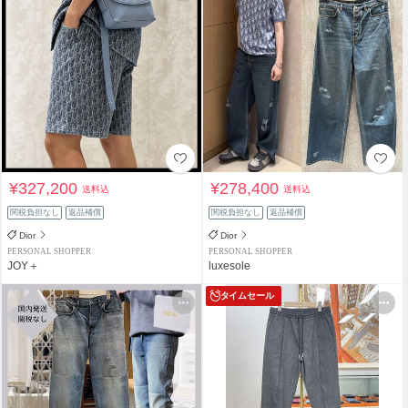
¥327,200
¥278,400
送料込
送料込
関税負担なし
返品補償
関税負担なし
返品補償
Dior
Dior
PERSONAL SHOPPER
PERSONAL SHOPPER
JOY＋
luxesole
タイムセール