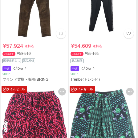
¥57,924
¥54,609
送料込
送料込
¥58,510
¥55,161
1%OFF
1%OFF
関税負担なし
返品補償
返品補償
中古
Dior
中古
Dior
SHOP
SHOP
ブランド買取・販売 BRING
Trenbe(トレンビ)
タイムセール
タイムセール