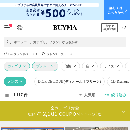
アプリからの会員登録ですぐに使えるクーポンGET！
詳しくは
500
¥
全員必ず
クーポン
こちらから
プレゼント
もらえる
今すぐ
日本語
English
简体中文
繁體中文
会員登録!
Diorブランドページ
ボトムス一覧ページ
カテゴリ
ブランド
価格
色
サイズ
メンズ
DIOR OBLIQUE (ディオールオブリーク)
CD Diamo
1,117 件
人気順
絞り込み
全カテゴリ対象
12,000
COUPON
¥
8.12(水)迄
総額