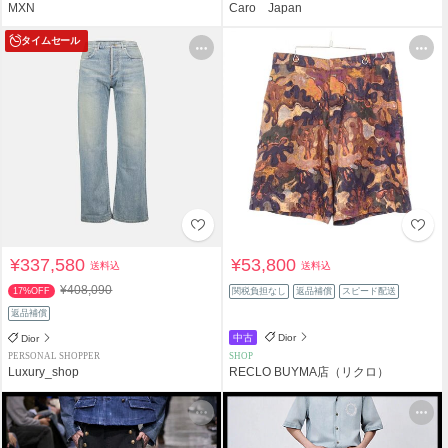
MXN
Caro Japan
タイムセール
¥337,580
¥53,800
送料込
送料込
¥408,090
17%OFF
関税負担なし
返品補償
スピード配送
返品補償
中古
Dior
Dior
PERSONAL SHOPPER
SHOP
Luxury_shop
RECLO BUYMA店（リクロ）