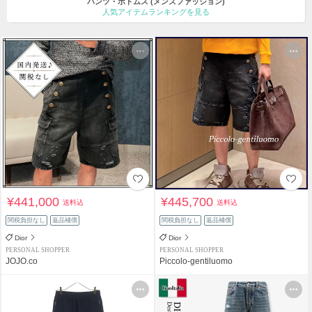
パンツ・ボトムス
(メンズファッション)
人気アイテムランキングを見る
¥441,000
¥445,700
送料込
送料込
関税負担なし
返品補償
関税負担なし
返品補償
Dior
Dior
PERSONAL SHOPPER
PERSONAL SHOPPER
JOJO.co
Piccolo-gentiluomo