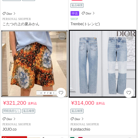
返品補償
中古
Dior
Dior
PERSONAL SHOPPER
SHOP
こたつの上の夏みかん
Trenbe(トレンビ)
¥321,200
¥314,000
送料込
送料込
関税負担なし
返品補償
返品補償
Dior
Dior
PERSONAL SHOPPER
PERSONAL SHOPPER
JOJO.co
Il pistacchio