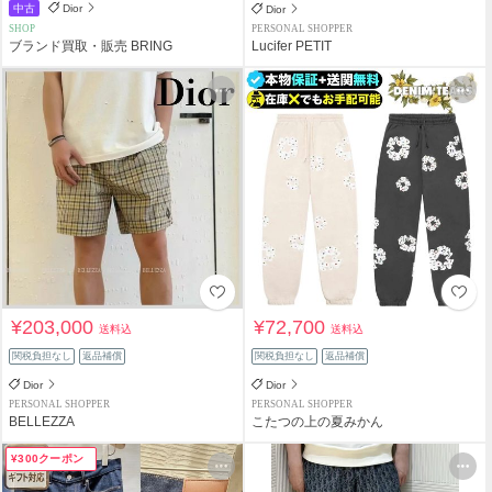
中古
Dior
Dior
SHOP
PERSONAL SHOPPER
ブランド買取・販売 BRING
Lucifer PETIT
¥203,000
¥72,700
送料込
送料込
関税負担なし
返品補償
関税負担なし
返品補償
Dior
Dior
PERSONAL SHOPPER
PERSONAL SHOPPER
BELLEZZA
こたつの上の夏みかん
¥300クーポン