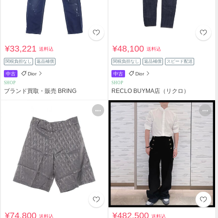
¥33,221
¥48,100
送料込
送料込
関税負担なし
返品補償
関税負担なし
返品補償
スピード配送
中古
Dior
中古
Dior
SHOP
SHOP
ブランド買取・販売 BRING
RECLO BUYMA店（リクロ）
¥74,800
¥482,500
送料込
送料込