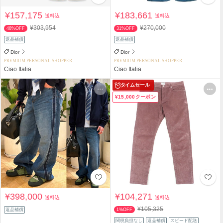
¥157,175
¥183,661
送料込
送料込
¥303,954
¥270,000
48%OFF
31%OFF
返品補償
返品補償
Dior
Dior
PREMIUM PERSONAL SHOPPER
PREMIUM PERSONAL SHOPPER
Ciao Italia
Ciao Italia
タイムセール
¥15,000クーポン
¥398,000
¥104,271
送料込
送料込
¥105,325
返品補償
1%OFF
関税負担なし
返品補償
スピード配送