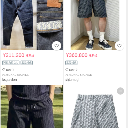
¥211,200
¥360,800
送料込
送料込
関税負担なし
返品補償
返品補償
Dior
Dior
PERSONAL SHOPPER
PERSONAL SHOPPER
ksgarden
紬tumugi