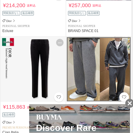
¥214,200
¥257,000
送料込
送料込
関税負担なし
返品補償
関税負担なし
返品補償
Dior
Dior
PERSONAL SHOPPER
PERSONAL SHOPPER
Ecluxe
BRAND SPACE 01
¥115,863
¥1,120,240
送料込
送料込
返品補償
返品補償
Dior
Dior
PREMIUM PERSONAL SHOPPER
PERSONAL SHOPPER
Ciao Italia
碧aoi