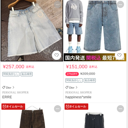
¥257,000
¥151,000
送料込
送料込
¥209,000
関税負担なし
返品補償
27%OFF
関税負担なし
返品補償
Dior
Dior
PERSONAL SHOPPER
PERSONAL SHOPPER
ERRE
happiness*smile
タイムセール
タイムセール