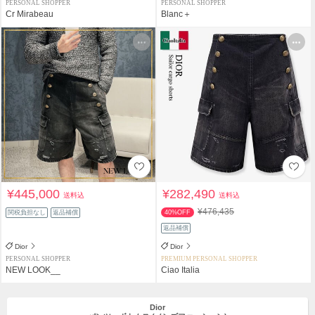
PERSONAL SHOPPER
PERSONAL SHOPPER
Cr Mirabeau
Blanc＋
¥445,000
¥282,490
送料込
送料込
¥476,435
関税負担なし
返品補償
40%OFF
返品補償
Dior
Dior
PERSONAL SHOPPER
PREMIUM PERSONAL SHOPPER
NEW LOOK__
Ciao Italia
Dior