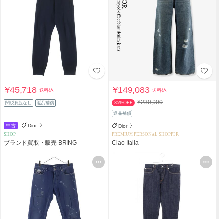
¥45,718
¥149,083
送料込
送料込
¥230,000
関税負担なし
返品補償
35%OFF
返品補償
中古
Dior
Dior
SHOP
PREMIUM PERSONAL SHOPPER
ブランド買取・販売 BRING
Ciao Italia