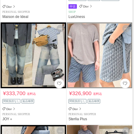
中古
Dior
Dior
PERSONAL SHOPPER
SHOP
Maison de Ideal
LuxUness
¥333,700
¥326,900
送料込
送料込
関税負担なし
返品補償
関税負担なし
返品補償
Dior
Dior
PERSONAL SHOPPER
PERSONAL SHOPPER
JOY＋
Sterlla Plus