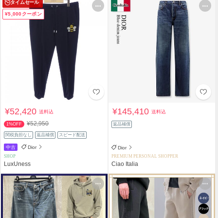
タイムセール
¥5,000クーポン
¥52,420
¥145,410
送料込
送料込
¥52,950
1%OFF
返品補償
関税負担なし
返品補償
スピード配送
中古
Dior
Dior
SHOP
PREMIUM PERSONAL SHOPPER
LuxUness
Ciao Italia