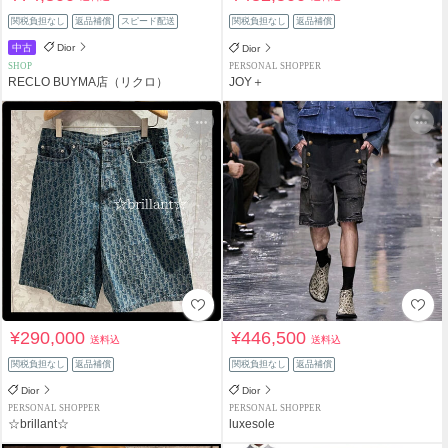
関税負担なし
返品補償
スピード配送
関税負担なし
返品補償
中古
Dior
Dior
SHOP
PERSONAL SHOPPER
RECLO BUYMA店（リクロ）
JOY＋
¥290,000
¥446,500
送料込
送料込
関税負担なし
返品補償
関税負担なし
返品補償
Dior
Dior
PERSONAL SHOPPER
PERSONAL SHOPPER
☆brillant☆
luxesole