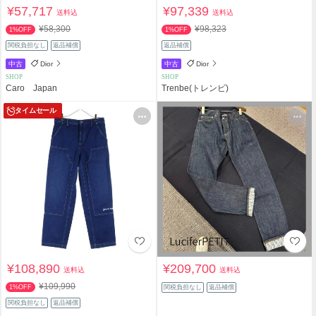
¥57,717
¥97,339
送料込
送料込
¥58,300
¥98,323
1%OFF
1%OFF
関税負担なし
返品補償
返品補償
中古
Dior
中古
Dior
SHOP
SHOP
Caro Japan
Trenbe(トレンビ)
タイムセール
¥108,890
¥209,700
送料込
送料込
¥109,990
1%OFF
関税負担なし
返品補償
関税負担なし
返品補償