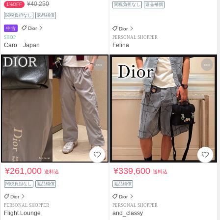
¥40,250
1%OFF
関税負担なし
返品補償
関税負担なし
返品補償
中古
Dior
Dior
SHOP
PERSONAL SHOPPER
Caro Japan
Felina
¥261,000
¥339,600
送料込
送料込
関税負担なし
返品補償
返品補償
Dior
Dior
PERSONAL SHOPPER
PERSONAL SHOPPER
Flight Lounge
and_classy