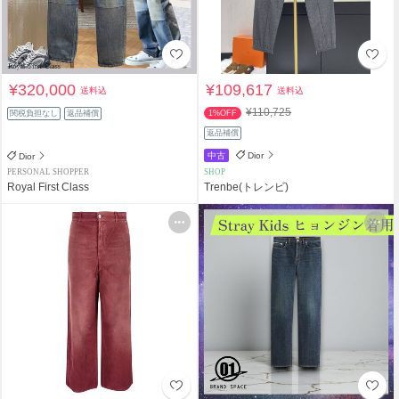
¥320,000
¥109,617
送料込
送料込
¥110,725
関税負担なし
返品補償
1%OFF
返品補償
中古
Dior
Dior
PERSONAL SHOPPER
SHOP
Royal First Class
Trenbe(トレンビ)