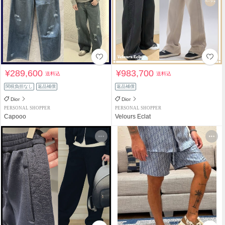
¥289,600
¥983,700
送料込
送料込
関税負担なし
返品補償
返品補償
Dior
Dior
PERSONAL SHOPPER
PERSONAL SHOPPER
Capooo
Velours Eclat