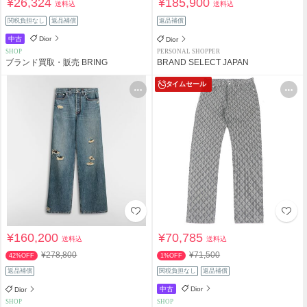
¥26,324
¥185,900
送料込
送料込
関税負担なし
返品補償
返品補償
中古
Dior
Dior
SHOP
PERSONAL SHOPPER
ブランド買取・販売 BRING
BRAND SELECT JAPAN
タイムセール
¥160,200
¥70,785
送料込
送料込
¥278,800
¥71,500
42%OFF
1%OFF
返品補償
関税負担なし
返品補償
中古
Dior
Dior
SHOP
SHOP