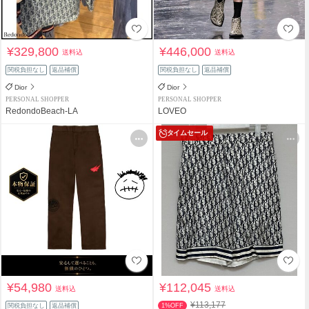
¥329,800
¥446,000
送料込
送料込
関税負担なし
返品補償
関税負担なし
返品補償
Dior
Dior
PERSONAL SHOPPER
PERSONAL SHOPPER
RedondoBeach-LA
LOVEO
タイムセール
¥54,980
¥112,045
送料込
送料込
¥113,177
関税負担なし
返品補償
1%OFF