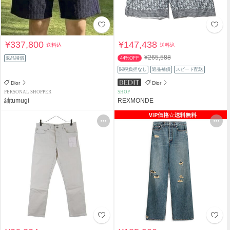
¥337,800
¥147,438
送料込
送料込
¥265,588
返品補償
44%OFF
関税負担なし
返品補償
スピード配送
Dior
Dior
PERSONAL SHOPPER
SHOP
紬tumugi
REXMONDE