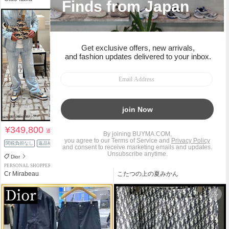
¥349,800
¥649,900
送料込
送料込
関税負担なし
返品補償
関税負担なし
返品補償
Dior
Dior
PERSONAL SHOPPER
PERSONAL SHOPPER
Cr Mirabeau
こたつの上の夏みかん