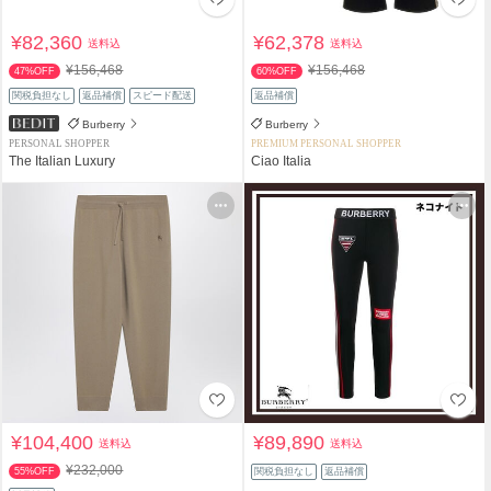
¥82,360
¥62,378
送料込
送料込
¥156,468
¥156,468
47%OFF
60%OFF
関税負担なし
返品補償
スピード配送
返品補償
Burberry
Burberry
PERSONAL SHOPPER
PREMIUM PERSONAL SHOPPER
The Italian Luxury
Ciao Italia
¥104,400
¥89,890
送料込
送料込
¥232,000
55%OFF
関税負担なし
返品補償