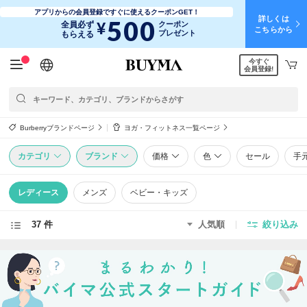
アプリからの会員登録ですぐに使えるクーポンGET！
詳しくは
500
¥
全員必ず
クーポン
こちらから
プレゼント
もらえる
今すぐ
日本語
English
简体中文
繁體中文
会員登録!
Burberryブランドページ
ヨガ・フィットネス一覧ページ
カテゴリ
ブランド
価格
色
セール
手
レディース
メンズ
ベビー・キッズ
37 件
人気順
絞り込み