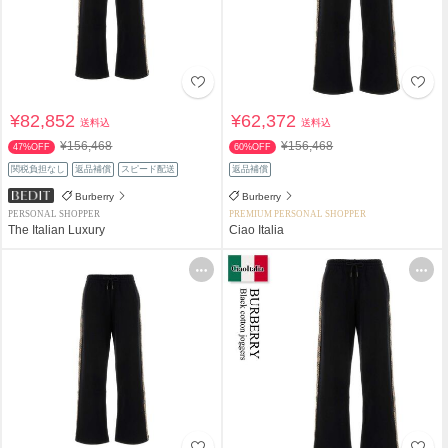
¥82,852
¥62,372
送料込
送料込
¥156,468
¥156,468
47%OFF
60%OFF
関税負担なし
返品補償
スピード配送
返品補償
Burberry
Burberry
PERSONAL SHOPPER
PREMIUM PERSONAL SHOPPER
The Italian Luxury
Ciao Italia