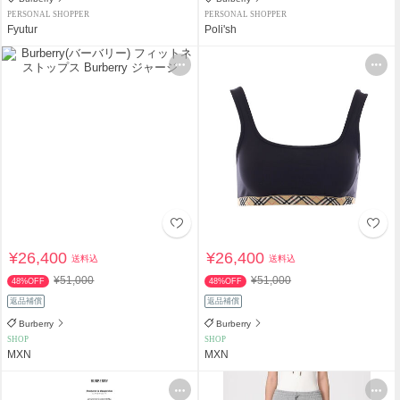
PERSONAL SHOPPER
PERSONAL SHOPPER
Fyutur
Poli'sh
¥26,400
¥26,400
送料込
送料込
¥51,000
¥51,000
48%OFF
48%OFF
返品補償
返品補償
Burberry
Burberry
SHOP
SHOP
MXN
MXN