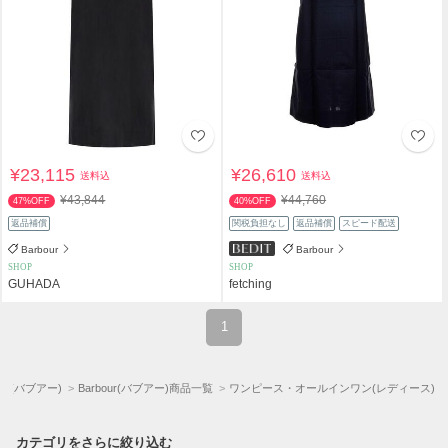
¥23,115
¥26,610
送料込
送料込
¥43,844
¥44,760
47%OFF
40%OFF
返品補償
関税負担なし
返品補償
スピード配送
Barbour
Barbour
SHOP
SHOP
GUHADA
fetching
1
our(バブアー)
Barbour(バブアー)商品一覧
ワンピース・オールインワン(レディース)
カテゴリをさらに絞り込む