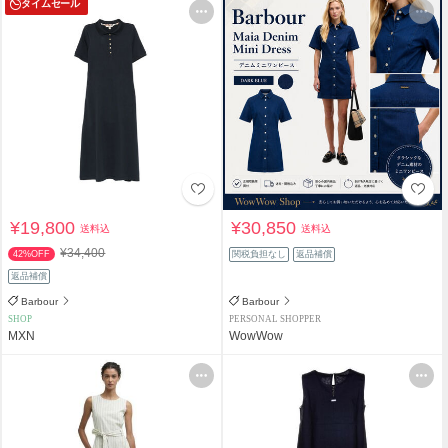
タイムセール
¥19,800
¥30,850
送料込
送料込
¥34,400
42%OFF
関税負担なし
返品補償
返品補償
Barbour
Barbour
SHOP
PERSONAL SHOPPER
MXN
WowWow