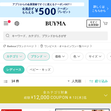
アプリからの会員登録ですぐに使えるクーポンGET！
詳しくは
500
¥
全員必ず
クーポン
こちらから
プレゼント
もらえる
今すぐ
日本語
English
简体中文
繁體中文
会員登録!
Barbourブランドページ
ワンピース・オールインワン一覧ページ
カテゴリ
ブランド
価格
色
サイズ
レディース
ベビー・キッズ
14 件
人気順
絞り込み
全カテゴリ対象
12,000
COUPON
¥
8.12(水)迄
総額