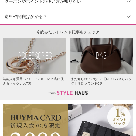
クーポンやポイントの使い方が知りたい
送料や関税はかかる？
今読みたいトレンド記事をチェック
ACCESSORIES
BAG
芸能人も愛用!スワロフスキーの本当に使
まだ知られていない!!【NEXTバズりバッ
えるネックレス7選!
グ】注目ブランド6選