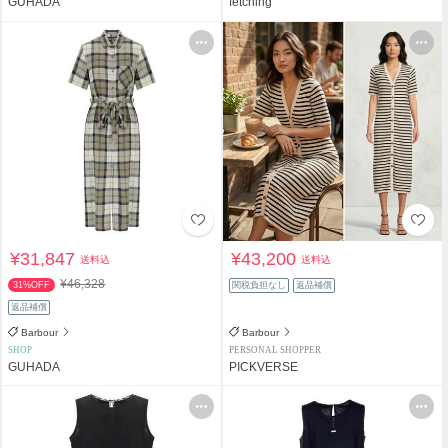
GUHADA
fetching
¥31,847
¥43,200
送料込
送料込
¥46,328
31%OFF
関税負担なし
返品補償
返品補償
Barbour
Barbour
SHOP
PERSONAL SHOPPER
GUHADA
PICKVERSE