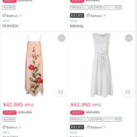
¥99,470
¥85,440
50%OFF
40%OFF
返品補償
関税負担なし
返品補償
スピード配送
Barbour
Barbour
SHOP
SHOP
GUHADA
fetching
¥42,685
¥41,950
送料込
送料込
¥90,866
¥68,880
53%OFF
39%OFF
返品補償
関税負担なし
返品補償
スピード配送
Barbour
Barbour
SHOP
SHOP