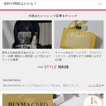
送料や関税はかかる？
今読みたいトレンド記事をチェック
BAG
WALLET
男性も日傘必需!日傘が入る「メンズバッ
チャーム付きの「ハイブラ・フラグメン
グ」10選!-通勤から普段使いまで使えるブ
トケース」が可愛すぎて大優勝 | おすす
ランドを厳選!
め3選
BALENCIAGA
もっと見る
BALENCIAGA(バレンシアガ)はスペインで生まれ、現在フランス・パリを拠点とするファッションブランド！1915年、クリストバル・バレンシアガによりテーラーメゾンが始まった。創始者のクリストバル・バレンシアガは、「クチュールの建築家」とも言われ、立体裁断や完璧な縫製技術からなる、シンプルかつ芸術性の高いスタイルを発表、ファッション界に多大な影響を与え「モードの巨匠」に。人気のエディターズバッグを始めニコール愛用のサングラス等、数々のヒットアイテムが生まれている。