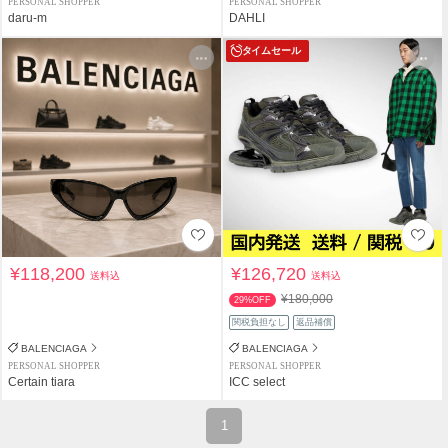
PERSONAL SHOPPER
PERSONAL SHOPPER
daru-m
DAHLI
タイムセール
¥118,200
¥126,720
送料込
送料込
¥180,000
29%OFF
関税負担なし
返品補償
BALENCIAGA
BALENCIAGA
PERSONAL SHOPPER
PERSONAL SHOPPER
Certain tiara
ICC select
1