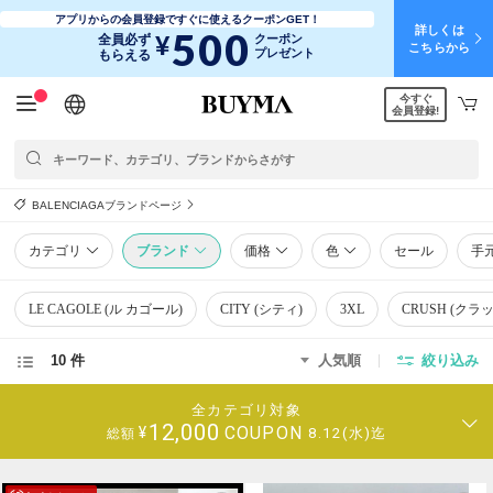
アプリからの会員登録ですぐに使えるクーポンGET！
詳しくは
500
¥
全員必ず
クーポン
こちらから
プレゼント
もらえる
今すぐ
日本語
English
简体中文
繁體中文
会員登録!
BALENCIAGAブランドページ
カテゴリ
ブランド
価格
色
セール
手
LE CAGOLE (ル カゴール)
CITY (シティ)
3XL
CRUSH (クラ
10 件
人気順
絞り込み
全カテゴリ対象
12,000
COUPON
¥
8.12(水)迄
総額