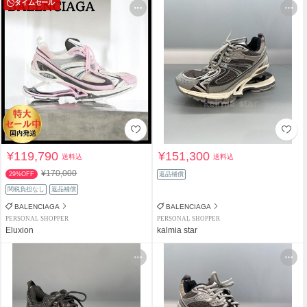
タイムセール
¥119,790
¥151,300
送料込
送料込
¥170,000
29%OFF
返品補償
関税負担なし
返品補償
BALENCIAGA
BALENCIAGA
PERSONAL SHOPPER
PERSONAL SHOPPER
Eluxion
kalmia star