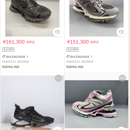
¥161,300
¥151,300
送料込
送料込
返品補償
返品補償
BALENCIAGA
BALENCIAGA
PERSONAL SHOPPER
PERSONAL SHOPPER
kalmia star
kalmia star