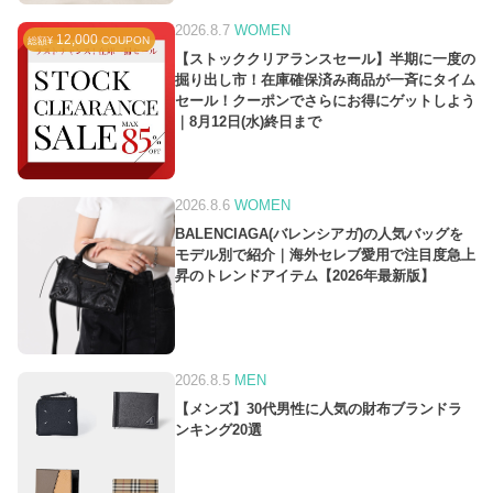
2026.8.7
WOMEN
12,000
COUPON
総額¥
【ストッククリアランスセール】半期に一度の
掘り出し市！在庫確保済み商品が一斉にタイム
セール！クーポンでさらにお得にゲットしよう
｜8月12日(水)終日まで
2026.8.6
WOMEN
BALENCIAGA(バレンシアガ)の人気バッグを
モデル別で紹介｜海外セレブ愛用で注目度急上
昇のトレンドアイテム【2026年最新版】
2026.8.5
MEN
【メンズ】30代男性に人気の財布ブランドラ
ンキング20選