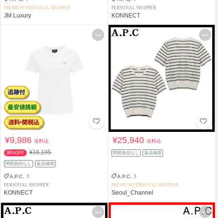
PREMIUM PERSONAL SHOPPER
PERSONAL SHOPPER
JM Luxury
KONNECT
¥9,986
¥25,940
送料込
送料込
¥16,195
38%OFF
関税負担なし
返品補償
関税負担なし
返品補償
A.P.C.
A.P.C.
PERSONAL SHOPPER
PREMIUM PERSONAL SHOPPER
KONNECT
Seoul_Channel