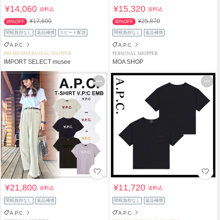
¥14,060
¥15,320
送料込
送料込
¥17,600
¥25,870
20%OFF
40%OFF
関税負担なし
返品補償
スピード配送
関税負担なし
返品補償
A.P.C.
A.P.C.
PREMIUM PERSONAL SHOPPER
PERSONAL SHOPPER
IMPORT SELECT musee
MOA SHOP
¥21,800
¥11,720
送料込
送料込
関税負担なし
返品補償
関税負担なし
返品補償
A.P.C.
A.P.C.