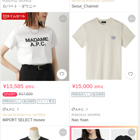
PERSONAL SHOPPER
PREMIUM PERSONAL SHOPPER
ロバート・ダウニー
Seoul_Channel
タイムセール
¥13,585
¥15,000
送料込
送料込
¥17,600
22%OFF
関税負担なし
返品補償
関税負担なし
返品補償
スピード配送
A.P.C.
A.P.C.
PREMIUM PERSONAL SHOPPER
PERSONAL SHOPPER
IMPORT SELECT musee
Nao Yuan