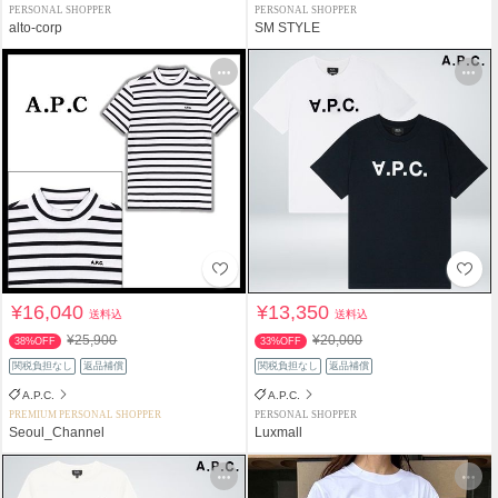
PERSONAL SHOPPER
PERSONAL SHOPPER
alto-corp
SM STYLE
¥16,040
¥13,350
送料込
送料込
¥25,900
¥20,000
38%OFF
33%OFF
関税負担なし
返品補償
関税負担なし
返品補償
A.P.C.
A.P.C.
PREMIUM PERSONAL SHOPPER
PERSONAL SHOPPER
Seoul_Channel
Luxmall