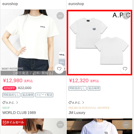
euroshop
euroshop
¥12,980
¥12,320
送料込
送料込
¥22,000
41%OFF
関税負担なし
返品補償
関税負担なし
返品補償
スピード配送
A.P.C.
A.P.C.
SHOP
PREMIUM PERSONAL SHOPPER
WORLD CLUB 1989
JM Luxury
タイムセール