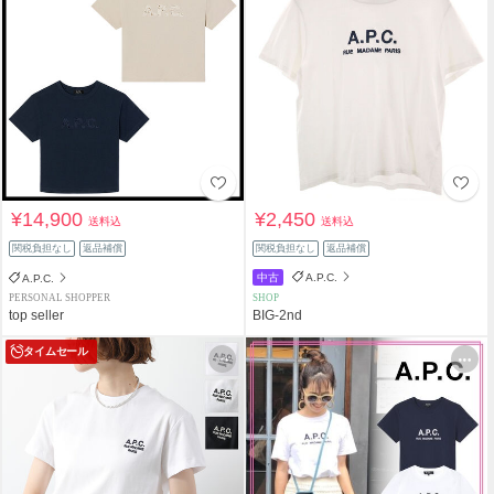
¥14,900
¥2,450
送料込
送料込
関税負担なし
返品補償
関税負担なし
返品補償
中古
A.P.C.
A.P.C.
PERSONAL SHOPPER
SHOP
top seller
BIG-2nd
タイムセール