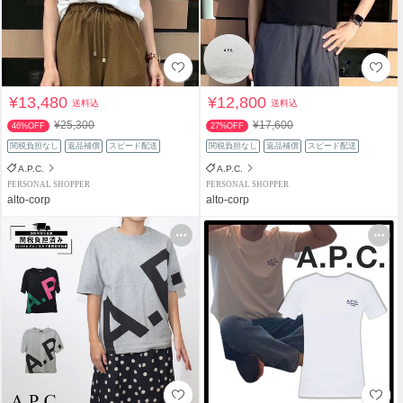
¥13,480
¥12,800
送料込
送料込
¥25,300
¥17,600
46%OFF
27%OFF
関税負担なし
返品補償
スピード配送
関税負担なし
返品補償
スピード配送
A.P.C.
A.P.C.
PERSONAL SHOPPER
PERSONAL SHOPPER
alto-corp
alto-corp