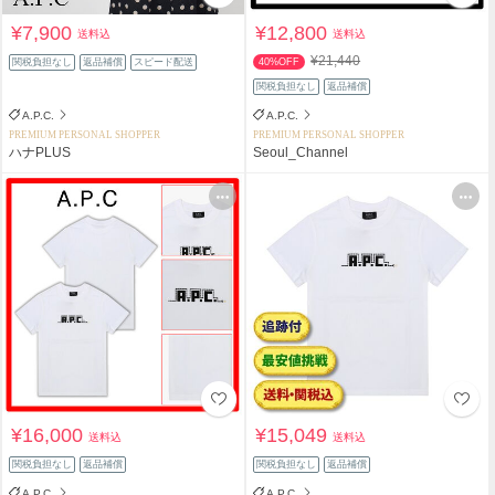
¥7,900
¥12,800
送料込
送料込
¥21,440
関税負担なし
返品補償
スピード配送
40%OFF
関税負担なし
返品補償
A.P.C.
A.P.C.
PREMIUM PERSONAL SHOPPER
PREMIUM PERSONAL SHOPPER
ハナPLUS
Seoul_Channel
¥16,000
¥15,049
送料込
送料込
関税負担なし
返品補償
関税負担なし
返品補償
A.P.C.
A.P.C.