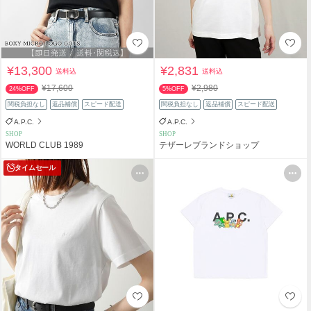
¥13,300
¥2,831
送料込
送料込
¥17,600
¥2,980
24%OFF
5%OFF
関税負担なし
返品補償
スピード配送
関税負担なし
返品補償
スピード配送
A.P.C.
A.P.C.
SHOP
SHOP
WORLD CLUB 1989
テザーレブランドショップ
タイムセール