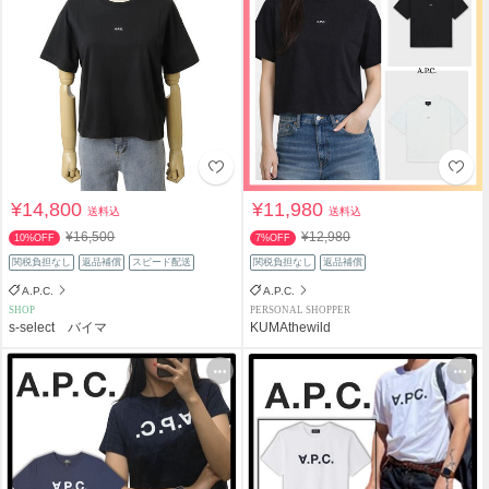
¥14,800
¥11,980
送料込
送料込
¥16,500
¥12,980
10%OFF
7%OFF
関税負担なし
返品補償
スピード配送
関税負担なし
返品補償
A.P.C.
A.P.C.
SHOP
PERSONAL SHOPPER
s-select バイマ
KUMAthewild