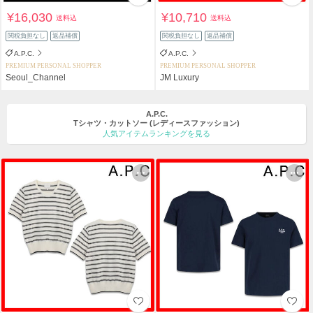
¥16,030
¥10,710
送料込
送料込
関税負担なし
返品補償
関税負担なし
返品補償
A.P.C.
A.P.C.
PREMIUM PERSONAL SHOPPER
PREMIUM PERSONAL SHOPPER
Seoul_Channel
JM Luxury
A.P.C.
Tシャツ・カットソー
(レディースファッション)
人気アイテムランキングを見る