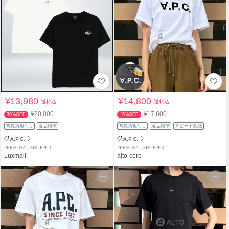
¥13,980
¥14,800
送料込
送料込
¥20,000
¥17,600
30%OFF
15%OFF
関税負担なし
返品補償
関税負担なし
返品補償
スピード配送
A.P.C.
A.P.C.
PERSONAL SHOPPER
PERSONAL SHOPPER
Luxmall
alto-corp