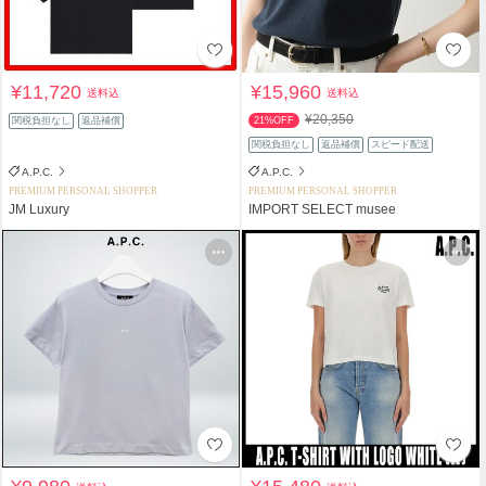
¥11,720
¥15,960
送料込
送料込
¥20,350
関税負担なし
返品補償
21%OFF
関税負担なし
返品補償
スピード配送
A.P.C.
A.P.C.
PREMIUM PERSONAL SHOPPER
PREMIUM PERSONAL SHOPPER
JM Luxury
IMPORT SELECT musee