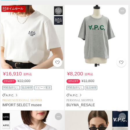
タイムセール
¥16,910
¥8,200
送料込
送料込
¥22,000
¥11,800
23%OFF
30%OFF
関税負担なし
返品補償
スピード配送
関税負担なし
返品補償
A.P.C.
A.P.C.
PREMIUM PERSONAL SHOPPER
PERSONAL SHOPPER
IMPORT SELECT musee
BUYMA_RESALE