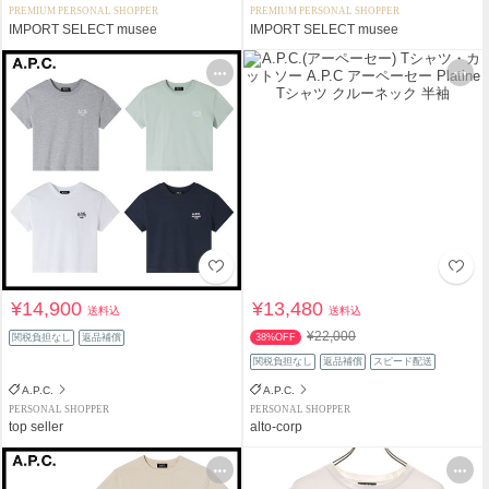
PREMIUM PERSONAL SHOPPER
PREMIUM PERSONAL SHOPPER
IMPORT SELECT musee
IMPORT SELECT musee
¥14,900
¥13,480
送料込
送料込
¥22,000
関税負担なし
返品補償
38%OFF
関税負担なし
返品補償
スピード配送
A.P.C.
A.P.C.
PERSONAL SHOPPER
PERSONAL SHOPPER
top seller
alto-corp