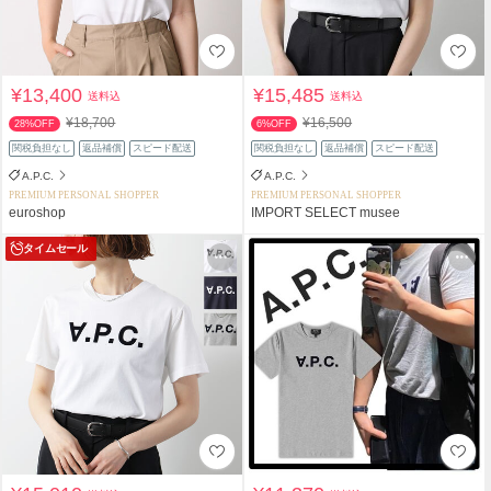
¥13,400
¥15,485
送料込
送料込
¥18,700
¥16,500
28%OFF
6%OFF
関税負担なし
返品補償
スピード配送
関税負担なし
返品補償
スピード配送
A.P.C.
A.P.C.
PREMIUM PERSONAL SHOPPER
PREMIUM PERSONAL SHOPPER
euroshop
IMPORT SELECT musee
タイムセール