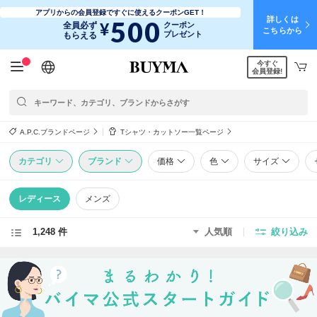
アプリからの会員登録ですぐに使えるクーポンGET！
詳しくは
500
¥
全員必ず
クーポン
こちらから
プレゼント
もらえる
今すぐ
日本語
English
简体中文
繁體中文
会員登録!
A.P.C.ブランドページ
Tシャツ・カットソー一覧ページ
カテゴリ
ブランド
価格
色
サイズ
レディース
メンズ
1,248 件
人気順
絞り込み