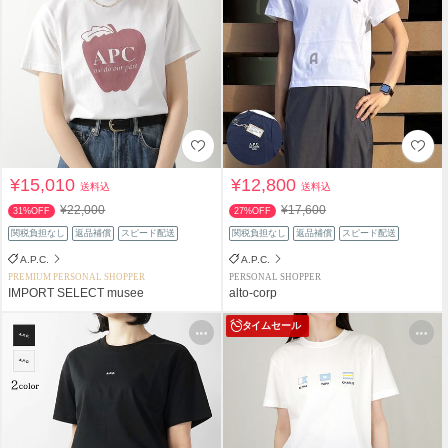
¥15,010
¥12,800
送料込
送料込
¥22,000
¥17,600
31%OFF
27%OFF
関税負担なし
返品補償
スピード配送
関税負担なし
返品補償
スピード配送
A.P.C.
A.P.C.
PREMIUM PERSONAL SHOPPER
PERSONAL SHOPPER
IMPORT SELECT musee
alto-corp
タイムセール