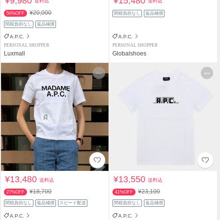
¥9,980
¥15,480
送料込
送料込
¥20,000
50%OFF
関税負担なし
返品補償
関税負担なし
返品補償
A.P.C.
A.P.C.
PERSONAL SHOPPER
PERSONAL SHOPPER
Luxmall
Globalshoes
¥13,480
¥13,550
送料込
送料込
¥18,700
¥23,100
27%OFF
41%OFF
関税負担なし
返品補償
スピード配送
関税負担なし
返品補償
A.P.C.
A.P.C.