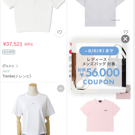
¥37,521
¥10,708
送料込
送料込
¥21,630
返品補償
50%OFF
関税負担なし
返品補償
A.P.C.
A.P.C.
SHOP
PERSONAL SHOPPER
Trenbe(トレンビ)
KONNECT