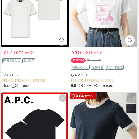
¥12,622
¥16,020
送料込
送料込
¥23,650
関税負担なし
返品補償
32%OFF
関税負担なし
返品補償
スピード配送
A.P.C.
A.P.C.
PREMIUM PERSONAL SHOPPER
PREMIUM PERSONAL SHOPPER
Seoul_Channel
IMPORT SELECT musee
タイムセール