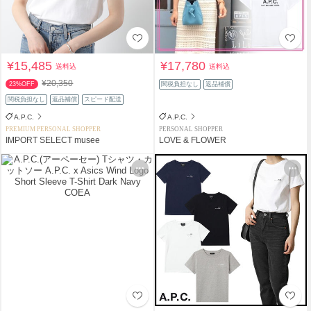
¥15,485
¥17,780
送料込
送料込
¥20,350
23%OFF
関税負担なし
返品補償
関税負担なし
返品補償
スピード配送
A.P.C.
A.P.C.
PREMIUM PERSONAL SHOPPER
PERSONAL SHOPPER
IMPORT SELECT musee
LOVE & FLOWER