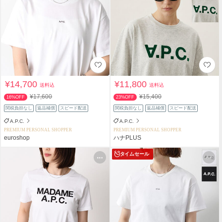
¥14,700
¥11,800
送料込
送料込
¥17,600
¥15,400
16%OFF
23%OFF
関税負担なし
返品補償
スピード配送
関税負担なし
返品補償
スピード配送
A.P.C.
A.P.C.
PREMIUM PERSONAL SHOPPER
PREMIUM PERSONAL SHOPPER
euroshop
ハナPLUS
タイムセール