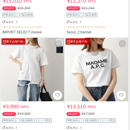
¥15,010
¥11,370
送料込
送料込
¥20,350
¥21,344
26%OFF
46%OFF
関税負担なし
返品補償
関税負担なし
返品補償
A.P.C.
A.P.C.
PREMIUM PERSONAL SHOPPER
PREMIUM PERSONAL SHOPPER
IMPORT SELECT musee
Seoul_Channel
タイムセール
タイムセール
¥3,990
¥13,110
送料込
送料込
¥14,300
¥17,600
72%OFF
25%OFF
関税負担なし
返品補償
スピード配送
関税負担なし
返品補償
スピード配送
A.P.C.
A.P.C.