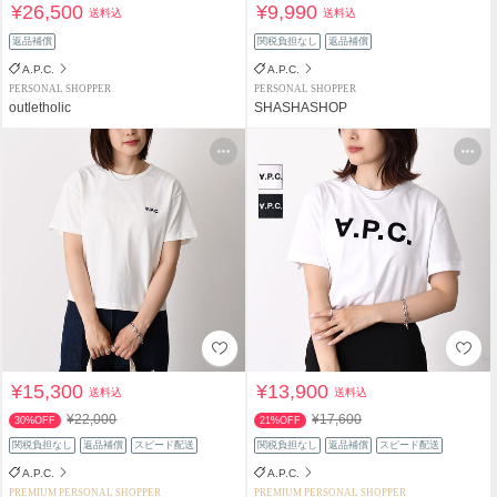
¥26,500
¥9,990
送料込
送料込
返品補償
関税負担なし
返品補償
A.P.C.
A.P.C.
PERSONAL SHOPPER
PERSONAL SHOPPER
outletholic
SHASHASHOP
¥15,300
¥13,900
送料込
送料込
¥22,000
¥17,600
30%OFF
21%OFF
関税負担なし
返品補償
スピード配送
関税負担なし
返品補償
スピード配送
A.P.C.
A.P.C.
PREMIUM PERSONAL SHOPPER
PREMIUM PERSONAL SHOPPER