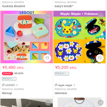
PERSONAL SHOPPER
PERSONAL SHOPPER
Australia Bluebird
baby's breath*
¥5,480
¥5,200
送料込
送料込
¥6,500
15%OFF
関税負担なし
関税負担なし
LEGODT
wiggle wiggle
PERSONAL SHOPPER
PERSONAL SHOPPER
likesugi
labemear