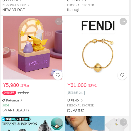
LEGODT
LEGODT
PERSONAL SHOPPER
PERSONAL SHOPPER
NEW BRIDGE
likesugi
¥5,980
¥61,000
送料込
送料込
¥8,100
26%OFF
関税負担なし
Pokemon
FENDI
SHOP
PERSONAL SHOPPER
SMART BEAUTY
にいやまゆ