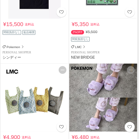
¥15,500
¥5,350
送料込
送料込
¥5,500
関税負担なし
返品補償
2%OFF
関税負担なし
Pokemon
LMC
PERSONAL SHOPPER
PERSONAL SHOPPER
シンディー
NEW BRIDGE
¥4,900
¥6,480
送料込
送料込