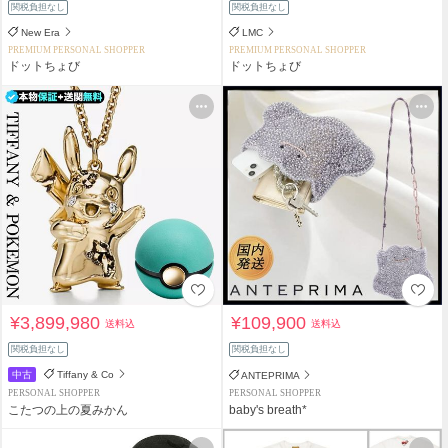
関税負担なし
関税負担なし
New Era
LMC
PREMIUM PERSONAL SHOPPER
PREMIUM PERSONAL SHOPPER
ドットちょび
ドットちょび
¥3,899,980
¥109,900
送料込
送料込
関税負担なし
関税負担なし
中古
Tiffany & Co
ANTEPRIMA
PERSONAL SHOPPER
PERSONAL SHOPPER
こたつの上の夏みかん
baby's breath*