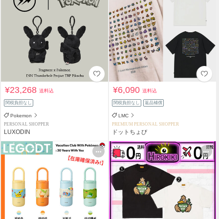
¥23,268
¥6,090
送料込
送料込
関税負担なし
関税負担なし
返品補償
Pokemon
LMC
PERSONAL SHOPPER
PREMIUM PERSONAL SHOPPER
LUXODIN
ドットちょび