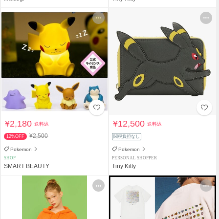
¥2,180
¥12,500
送料込
送料込
¥2,500
12%OFF
関税負担なし
Pokemon
Pokemon
SHOP
PERSONAL SHOPPER
SMART BEAUTY
Tiny Kitty