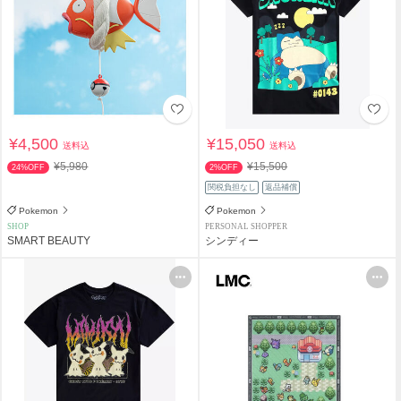
¥4,500
¥15,050
送料込
送料込
¥5,980
¥15,500
24%OFF
2%OFF
関税負担なし
返品補償
Pokemon
Pokemon
SHOP
PERSONAL SHOPPER
SMART BEAUTY
シンディー