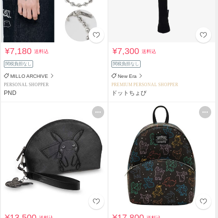
¥7,180
¥7,300
送料込
送料込
関税負担なし
関税負担なし
MILLO ARCHIVE
New Era
PERSONAL SHOPPER
PREMIUM PERSONAL SHOPPER
PND
ドットちょび
¥13,500
¥17,800
送料込
送料込