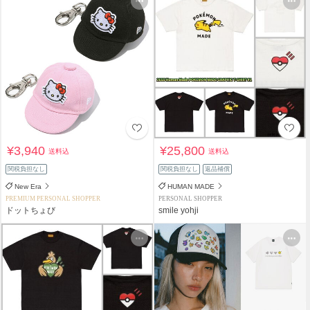
¥3,940
¥25,800
送料込
送料込
関税負担なし
関税負担なし
返品補償
New Era
HUMAN MADE
PREMIUM PERSONAL SHOPPER
PERSONAL SHOPPER
ドットちょび
smile yohji