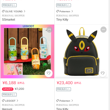
関税負担なし
関税負担なし
OLIVE YOUNG
Pokemon
PERSONAL SHOPPER
PERSONAL SHOPPER
SSmarket
Tiny Kitty
¥6,188
¥23,400
送料込
送料込
¥7,200
14%OFF
関税負担なし
関税負担なし
LEGODT
Pokemon
PERSONAL SHOPPER
PERSONAL SHOPPER
likesugi
Tiny Kitty