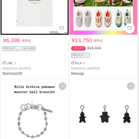
¥6,098
¥13,750
送料込
送料込
¥15,900
関税負担なし
返品補償
13%OFF
関税負担なし
LMC
FILA
PERSONAL SHOPPER
PERSONAL SHOPPER
Nunssop39.
likesugi