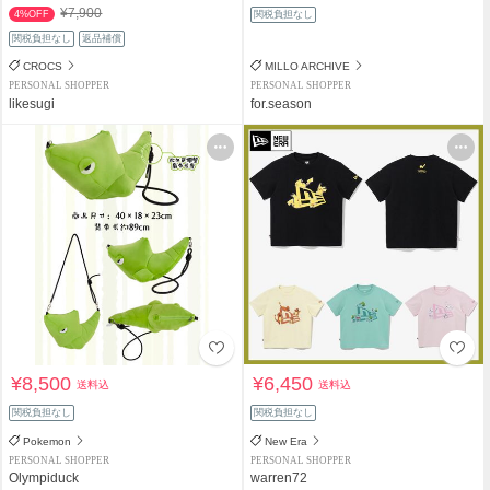
¥7,900
4%OFF
関税負担なし
関税負担なし
返品補償
CROCS
MILLO ARCHIVE
PERSONAL SHOPPER
PERSONAL SHOPPER
likesugi
for.season
¥8,500
¥6,450
送料込
送料込
関税負担なし
関税負担なし
Pokemon
New Era
PERSONAL SHOPPER
PERSONAL SHOPPER
Olympiduck
warren72