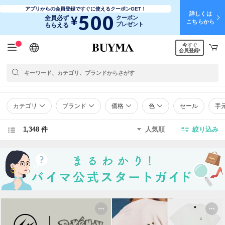
アプリからの会員登録ですぐに使えるクーポンGET！
詳しくは
500
¥
全員必ず
クーポン
こちらから
プレゼント
もらえる
今すぐ
日本語
English
简体中文
繁體中文
会員登録!
カテゴリ
ブランド
価格
色
セール
手
1,348 件
人気順
絞り込み