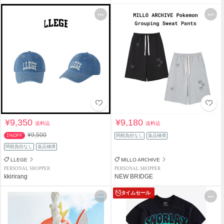
¥9,350
¥9,180
送料込
送料込
¥9,500
1%OFF
関税負担なし
返品補償
関税負担なし
返品補償
LLEGE
MILLO ARCHIVE
PERSONAL SHOPPER
PERSONAL SHOPPER
kkirirang
NEW BRIDGE
タイムセール