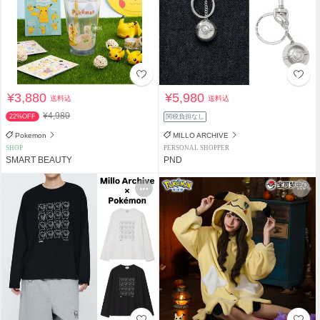
¥3,880
¥5,980
送料込
送料込
¥4,980
22%OFF
関税負担なし
Pokemon
MILLO ARCHIVE
SHOP
PERSONAL SHOPPER
SMART BEAUTY
PND