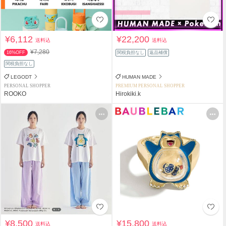
¥6,112
¥22,200
送料込
送料込
¥7,280
16%OFF
関税負担なし
返品補償
関税負担なし
LEGODT
HUMAN MADE
PERSONAL SHOPPER
PREMIUM PERSONAL SHOPPER
ROOKO
Hirokiki.k
¥8,500
¥15,800
送料込
送料込