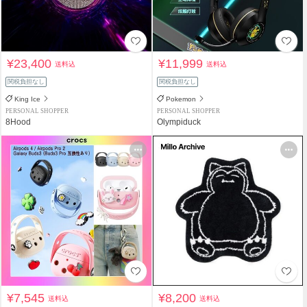
¥23,400
¥11,999
送料込
送料込
関税負担なし
関税負担なし
King Ice
Pokemon
PERSONAL SHOPPER
PERSONAL SHOPPER
8Hood
Olympiduck
¥7,545
¥8,200
送料込
送料込