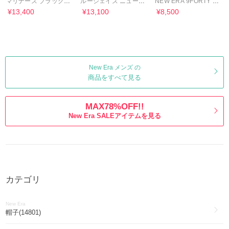
マリナーズ ブラック
ルージェイズ ニューエ
NEW ERA 9FORTY A-
9FORTY NEW ERA
ラ 9FORTY キャップ
Frame Snapback
¥13,400
¥13,100
¥8,500
New Era メンズ の
商品をすべて見る
MAX78%OFF!!
New Era SALEアイテムを見る
カテゴリ
New Era
帽子(14801)