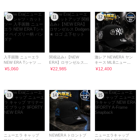
10
11
12
入手困難 ニューエラ
関税込み♪【NEW
激レア NEWERA ヤン
NEW ERA Tシャツ ペ
ERA】ロサンゼルス
キース MLBニューエ
イズリー柄 バンダナ
Dodgers ★ ロゴ 上下
ラ 9FORTY キャップ
¥5,060
¥22,985
¥12,400
セット
13
14
15
ニューエラ キャップ
NEWERA トロントブ
ニューエラキャップ