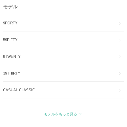
モデル
New Era
インナー・ルームウェア(16)
9FORTY
New Era
その他ファッション(14)
59FIFTY
New Era
アイウェア(7)
9TWENTY
New Era
アクセサリー(7)
New Era
39THIRTY
靴・ブーツ・サンダル(6)
New Era
CASUAL CLASSIC
スマホケース・テックアクセサリー(4)
9THIRTY
モデルをもっと見る
49FORTY