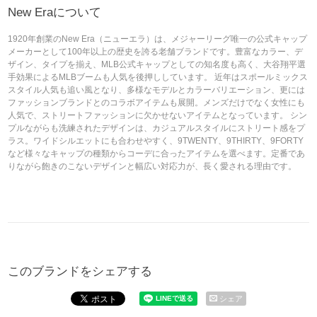
New Eraについて
1920年創業のNew Era（ニューエラ）は、メジャーリーグ唯一の公式キャップ
メーカーとして100年以上の歴史を誇る老舗ブランドです。豊富なカラー、デ
ザイン、タイプを揃え、MLB公式キャップとしての知名度も高く、大谷翔平選
手効果によるMLBブームも人気を後押ししています。 近年はスポールミックス
スタイル人気も追い風となり、多様なモデルとカラーバリエーション、更には
ファッションブランドとのコラボアイテムも展開。メンズだけでなく女性にも
人気で、ストリートファッションに欠かせないアイテムとなっています。 シン
プルながらも洗練されたデザインは、カジュアルスタイルにストリート感をプ
ラス。ワイドシルエットにも合わせやすく、9TWENTY、9THIRTY、9FORTY
など様々なキャップの種類からコーデに合ったアイテムを選べます。定番であ
りながら飽きのこないデザインと幅広い対応力が、長く愛される理由です。
このブランドをシェアする
シェア