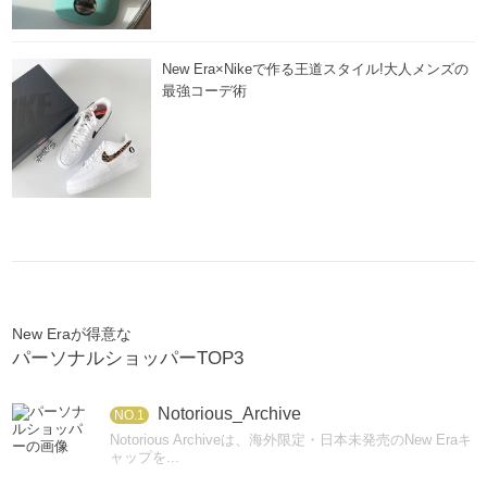
New Era×Nikeで作る王道スタイル!大人メンズの
最強コーデ術
New Eraが得意な
パーソナルショッパーTOP3
Notorious_Archive
NO.1
Notorious Archiveは、海外限定・日本未発売のNew Eraキ
ャップを...