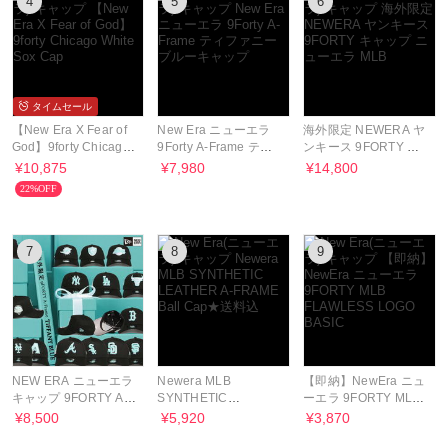
4
5
6
タイムセール
【New Era X Fear of
New Era ニューエラ
海外限定 NEWERA ヤ
God】9forty Chicago
9Forty A-Frame ティ
ンキース 9FORTY キ
White Sox Cap
ファニーブルーキャッ
ャップ ニューエラ
¥10,875
¥7,980
¥14,800
プ
MLB
22%OFF
7
8
9
NEW ERA ニューエラ
Newera MLB
【即納】NewEra ニュ
キャップ 9FORTY A-
SYNTHETIC
ーエラ 9FORTY MLB
Frame Snapback 帽子
LEATHER A-FRAME
FLAWLESS LOGO
¥8,500
¥5,920
¥3,870
Ball Cap★送料込
BASIC