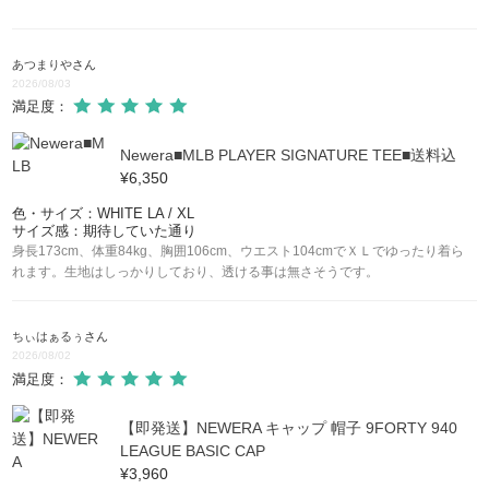
あつまりや
さん
2026/08/03
満足度：
Newera■MLB PLAYER SIGNATURE TEE■送料込
¥6,350
色・サイズ：WHITE LA / XL
サイズ感：期待していた通り
身長173cm、体重84kg、胸囲106cm、ウエスト104cmでＸＬでゆったり着ら
れます。生地はしっかりしており、透ける事は無さそうです。
ちぃはぁるぅ
さん
2026/08/02
満足度：
【即発送】NEWERA キャップ 帽子 9FORTY 940
LEAGUE BASIC CAP
¥3,960