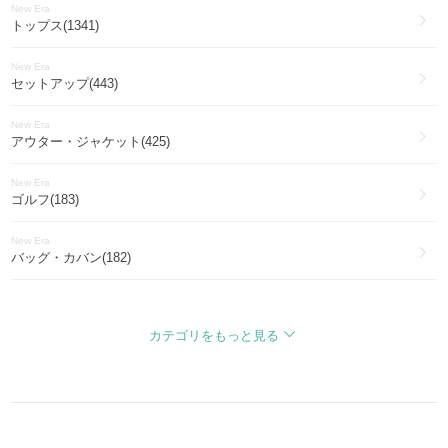
New Era
トップス(1341)
New Era
セットアップ(443)
New Era
アウター・ジャケット(425)
New Era
ゴルフ(183)
New Era
バッグ・カバン(182)
New Era
パンツ・ボトムス(172)
カテゴリをもっと見る
New Era
ファッション雑貨・小物(114)
New Era
財布・雑貨(25)