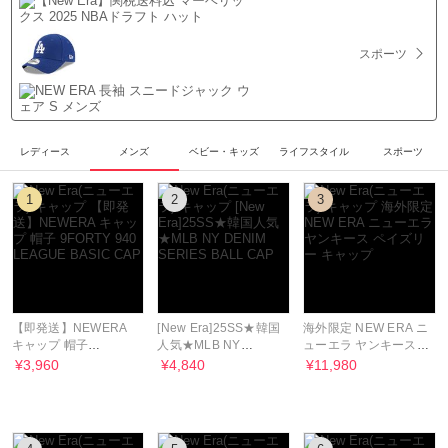
スポーツ
レディース
メンズ
ベビー・キッズ
ライフスタイル
スポーツ
1
2
3
【即発送】NEWERA
[New Era]25SS★韓国
海外限定 NEW ERA ニ
キャップ 帽子
人気★MLB NY
ューエラ ヤンキース
9FORTY 940
DENIM SERIES BALL
ペイズリー キャップ
¥3,960
¥4,840
¥11,980
LEAGUE BASIC CAP
CAP