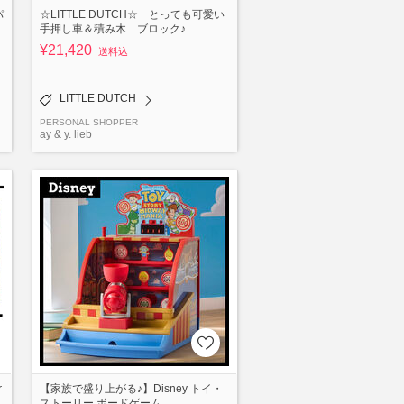
パ
☆LITTLE DUTCH☆ とっても可愛い
手押し車＆積み木 ブロック♪
¥21,420
送料込
LITTLE DUTCH
PERSONAL SHOPPER
ay & y. lieb
r
【家族で盛り上がる♪】Disney トイ・
ストーリー ボードゲーム