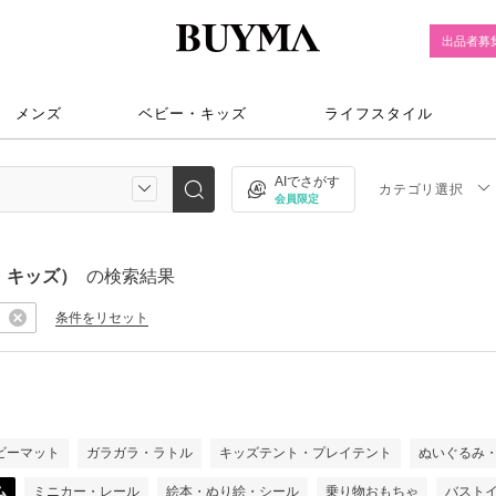
出品者募
メンズ
ベビー・キッズ
ライフスタイル
AIでさがす
カテゴリ選択
会員限定
・キッズ）
の検索結果
条件をリセット
ビーマット
ガラガラ・ラトル
キッズテント・プレイテント
ぬいぐるみ
ム
ミニカー・レール
絵本・ぬり絵・シール
乗り物おもちゃ
バスト