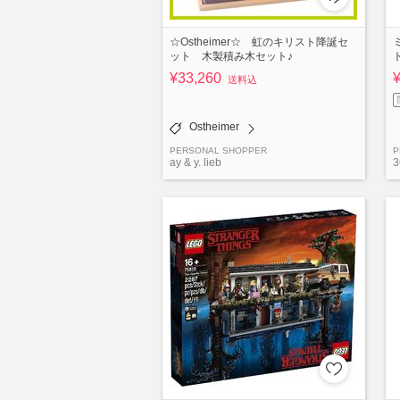
☆Ostheimer☆ 虹のキリスト降誕セ
ット 木製積み木セット♪
¥33,260
送料込
Ostheimer
PERSONAL SHOPPER
P
ay & y. lieb
3