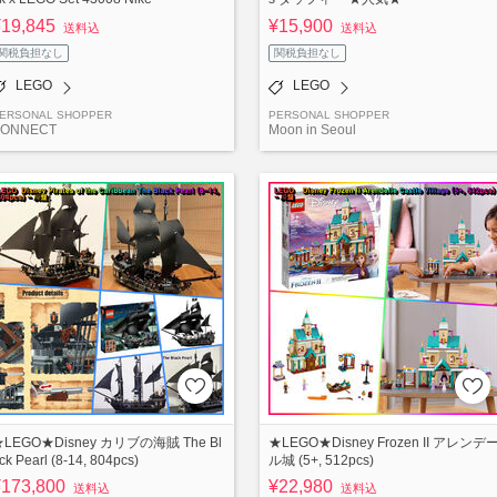
¥19,845
¥15,900
送料込
送料込
関税負担なし
関税負担なし
LEGO
LEGO
ERSONAL SHOPPER
PERSONAL SHOPPER
KONNECT
Moon in Seoul
LEGO★Disney カリブの海賊 The Bl
★LEGO★Disney Frozen II アレンデ
ck Pearl (8-14, 804pcs)
ル城 (5+, 512pcs)
¥173,800
¥22,980
送料込
送料込