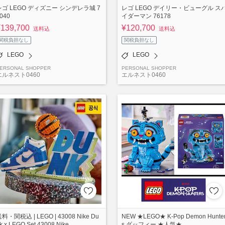
レゴ LEGO ディズニー シンデレラ城 7
レゴ LEGO デイリー・ビューグル ス
040
イダーマン 76178
¥139,700
¥120,700
送料込
送料込
関税負担なし
関税負担なし
LEGO
LEGO
ERSONAL SHOPPER
PERSONAL SHOPPER
エルネスト0460
エルネスト0460
料・関税込 | LEGO | 43008 Nike Du
NEW ★LEGO★ K-Pop Demon Hunte
k x LEGO Set 43008 Nike
s ダッフィー ★人気★