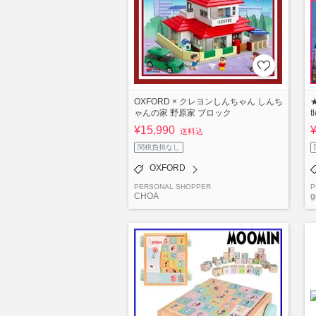
OXFORD × クレヨンしんちゃん しんち
★
ゃんの家 野原家 ブロック
t
¥15,990
送料込
関税負担なし
OXFORD
PERSONAL SHOPPER
P
CHOA
g