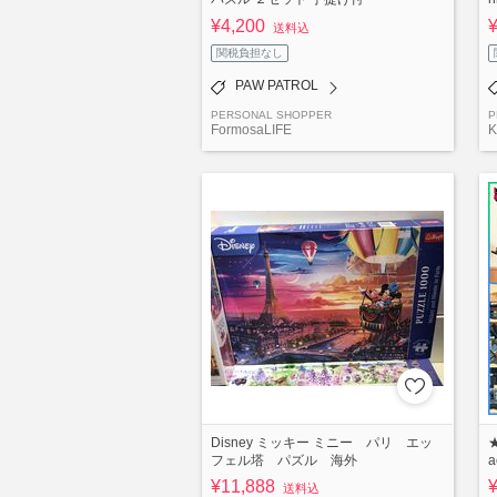
¥4,200
送料込
関税負担なし
PAW PATROL
PERSONAL SHOPPER
P
FormosaLIFE
Disney ミッキー ミニー パリ エッ
★
フェル塔 パズル 海外
a
¥11,888
送料込