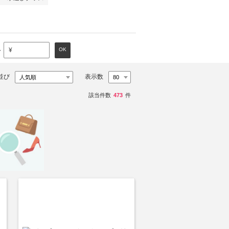
～
OK
¥
並び
表示数
該当件数
473
件