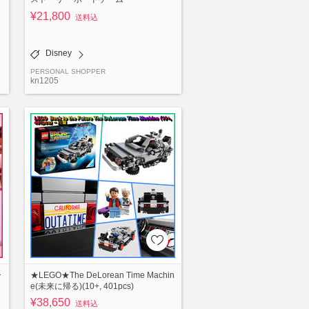
¥21,800
送料込
Disney
PERSONAL SHOPPER
kn1205
ー
★LEGO★The DeLorean Time Machin
e(未来に帰る)(10+, 401pcs)
¥38,650
送料込