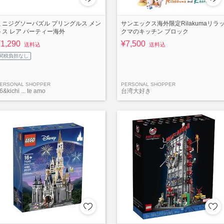
ミニジグソーパズル プリングルス メン
サンエックス海外限定Rilakumaリラ
トス レア パーティー海外
クマのキッチン ブロック
¥1,290
¥7,500
送料込
送料込
関税負担なし
ERSONAL SHOPPER
PERSONAL SHOPPER
6&kichi ... te amo
台湾大好き