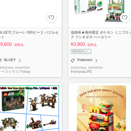
[BLUEY] ブルーい 500ピース パズルセ
追跡有★海外限定 ポケモン ミニブロ
ット
ク フシギダネ ベーカリー
¥9,600
¥3,900
送料込
送料込
関税負担なし
BLUEY
Pokemon
ERSONAL SHOPPER
PERSONAL SHOPPER
オーストラリアshop
FormosaLIFE