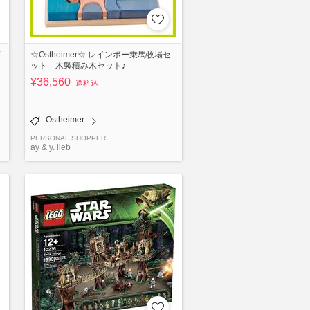
ブ
☆Ostheimer☆ レインボー乗馬牧場セ
ット 木製積み木セット♪
¥36,560
送料込
Ostheimer
PERSONAL SHOPPER
ay & y. lieb