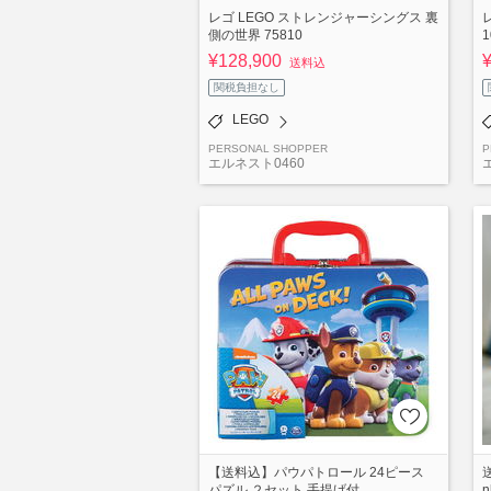
レゴ LEGO ストレンジャーシングス 裏
側の世界 75810
1
¥128,900
送料込
関税負担なし
LEGO
PERSONAL SHOPPER
P
エルネスト0460
【送料込】パウパトロール 24ピース
送
パズル ２セット 手提げ付
n