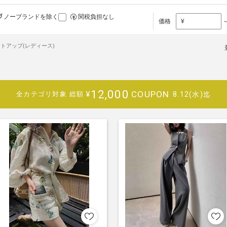
ノーブランドを除く
関税負担なし
価格
¥
トアップ(レディース)
12,000
COUPON
¥
8.12(水)迄
全カテゴリ対象
総額