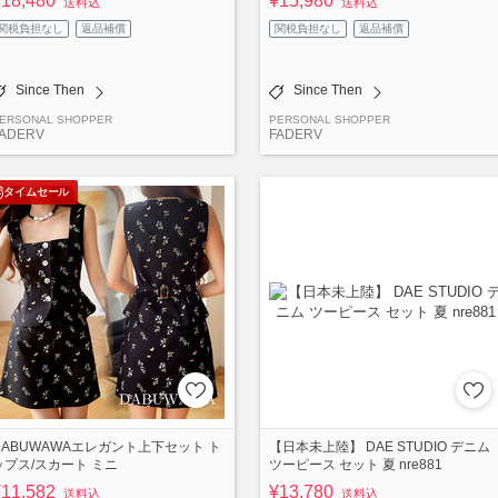
¥18,480
¥15,980
送料込
送料込
関税負担なし
返品補償
関税負担なし
返品補償
Since Then
Since Then
ERSONAL SHOPPER
PERSONAL SHOPPER
ADERV
FADERV
タイムセール
DABUWAWAエレガント上下セット ト
【日本未上陸】 DAE STUDIO デニム
ップス/スカート ミニ
ツーピース セット 夏 nre881
¥11,582
¥13,780
送料込
送料込