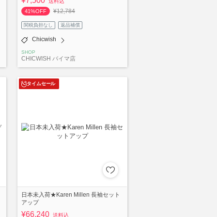
¥7,500
送料込
¥12,784
41%OFF
関税負担なし
返品補償
Chicwish
SHOP
CHICWISH バイマ店
タイムセール
日本未入荷★Karen Millen 長袖セット
アップ
¥66,240
送料込