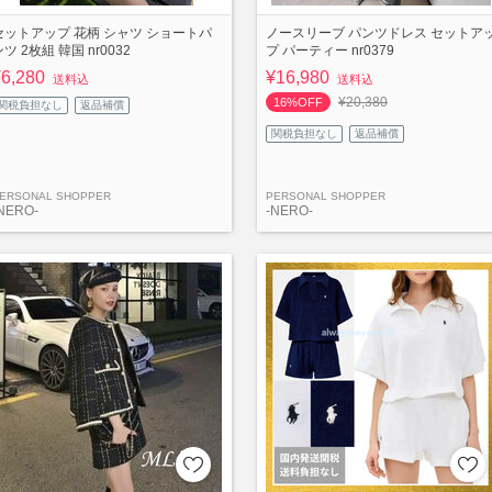
セットアップ 花柄 シャツ ショートパ
ノースリーブ パンツドレス セットア
ツ 2枚組 韓国 nr0032
プ パーティー nr0379
¥6,280
¥16,980
送料込
送料込
¥20,380
16%OFF
関税負担なし
返品補償
関税負担なし
返品補償
ERSONAL SHOPPER
PERSONAL SHOPPER
NERO-
-NERO-