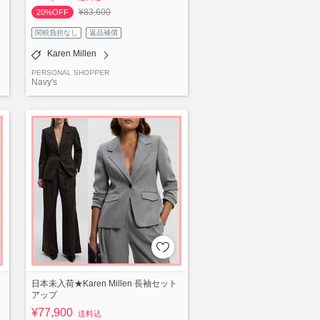
¥83,600
20%OFF
関税負担なし
返品補償
Karen Millen
PERSONAL SHOPPER
Navy's
日本未入荷★Karen Millen 長袖セット
アップ
¥77,900
送料込