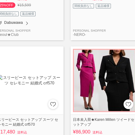
¥15,599
25%OFF
関税負担なし
返品補償
関税負担なし
返品補償
Dabuwawa
ERSONAL SHOPPER
PERSONAL SHOPPER
eoul★Club
-NERO-
スリーピース セットアップ スーツ セ
日本未入荷★Karen Millen ツイードセ
レモニー 結婚式 crf570
ットアップ
¥17,480
¥86,900
送料込
送料込