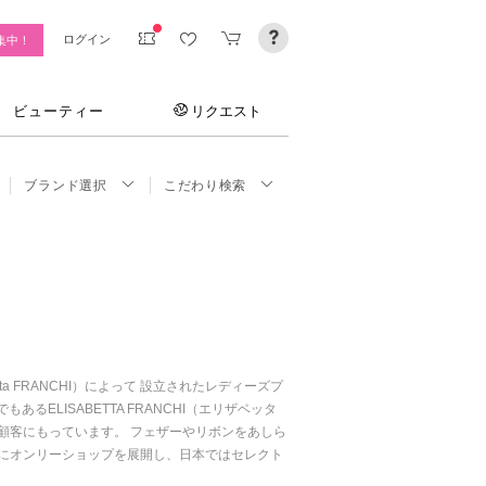
ログイン
集中！
ビューティー
リクエスト
ブランド選択
こだわり検索
tta FRANCHI）によって 設立されたレディーズプ
ELISABETTA FRANCHI（エリザベッタ
顧客にもっています。 フェザーやリボンをあしら
にオンリーショップを展開し、日本ではセレクト