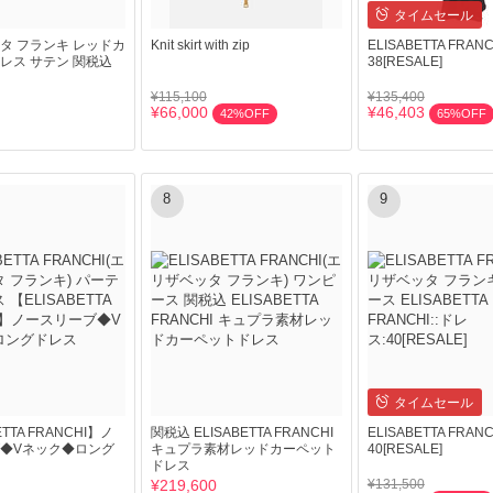
タイムセール
タ フランキ レッドカ
Knit skirt with zip
ELISABETTA FRAN
レス サテン 関税込
38[RESALE]
¥115,100
¥135,400
¥66,000
¥46,403
42%OFF
65%OFF
8
9
タイムセール
ETTA FRANCHI】ノ
関税込 ELISABETTA FRANCHI
ELISABETTA FRAN
◆Vネック◆ロング
キュプラ素材レッドカーペット
40[RESALE]
ドレス
¥219,600
¥131,500