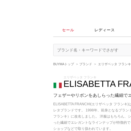
セール
レディース
BUYMAトップ
ブランド
エリザベッタ フランキ（EL
エリザベッタ フランキ
ELISABETTA FR
フェザーやリボンをあしらった繊細でエレガ
ELISABETTA FRANCHI(エリザベッタ フ
レタブランドです。 1998年、前身となるブランド
フランキ）に改名しました。 洋服はもちろん、
った繊細でエレガントなラインナップが特徴的で
ショップなどで取り扱われています。