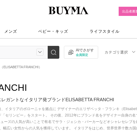
出品者募
メンズ
ベビー・キッズ
ライフスタイル
AIでさがす
カテゴリ選択
会員限定
ISABETTA FRANCHI）
ANCHI
ントなイタリア発ブランドELISABETTA FRANCHI
ランキ)は、イタリアのボローニャを拠点に デザイナーのエリザベッタ・フランキ（Elisabe
「セリンビー」をスタート。 その後、2012年にブランド名をデザイナー自身の名でもある
シューズの人気が高いことで有名でサラ・ジェシカ・パーカーなどオシャレセレブを
、幅広い女性からの人気を獲得しています。 イタリアをはじめ、世界世界十数カ国