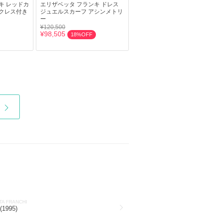
キ レッドカ
エリザベッタ フランキ ドレス
クレス付き
ジュエルスカーフ アシンメトリ
ー
¥120,500
¥98,505
18%OFF
TA FRANCHI
1995)