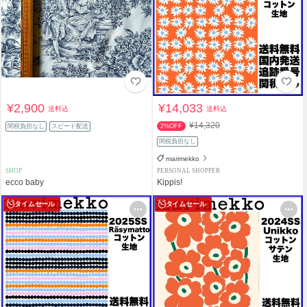
¥2,900
¥14,033
送料込
送料込
¥14,320
関税負担なし
スピード配送
2%OFF
関税負担なし
marimekko
SHOP
PERSONAL SHOPPER
ecco baby
Kippis!
タイムセール
タイムセール