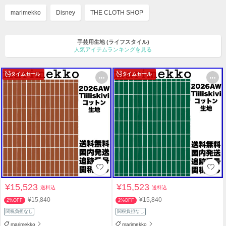
marimekko
Disney
THE CLOTH SHOP
手芸用生地
(ライフスタイル)
人気アイテムランキングを見る
タイムセール
タイムセール
¥15,523
¥15,523
送料込
送料込
¥15,840
¥15,840
2%OFF
2%OFF
関税負担なし
関税負担なし
marimekko
marimekko