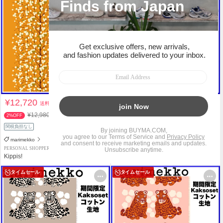
¥12,720
¥10,760
送料込
送料込
¥12,980
¥10,980
2%OFF
2%OFF
関税負担なし
関税負担なし
marimekko
marimekko
PERSONAL SHOPPER
PERSONAL SHOPPER
Kippis!
Kippis!
タイムセール
タイムセール