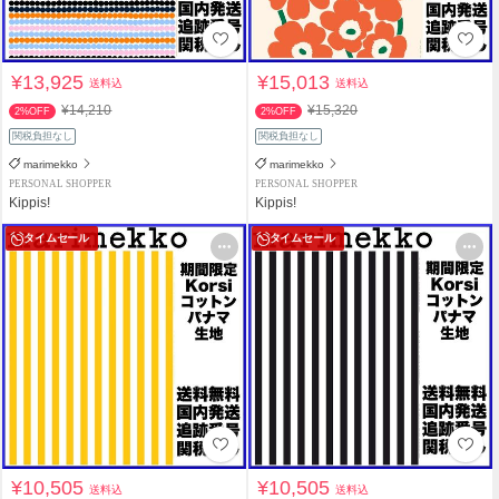
¥13,925
¥15,013
送料込
送料込
¥14,210
¥15,320
2%OFF
2%OFF
関税負担なし
関税負担なし
marimekko
marimekko
PERSONAL SHOPPER
PERSONAL SHOPPER
Kippis!
Kippis!
タイムセール
タイムセール
¥10,505
¥10,505
送料込
送料込