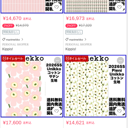
¥14,670
¥16,973
送料込
送料込
¥14,970
¥17,320
2%OFF
2%OFF
関税負担なし
関税負担なし
marimekko
marimekko
PERSONAL SHOPPER
PERSONAL SHOPPER
Kippis!
Kippis!
タイムセール
タイムセール
¥17,600
¥14,621
送料込
送料込