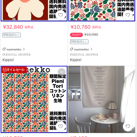
¥32,840
¥10,760
送料込
送料込
¥10,980
関税負担なし
2%OFF
関税負担なし
marimekko
marimekko
PERSONAL SHOPPER
PERSONAL SHOPPER
Kippis!
Kippis!
タイムセール