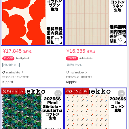
¥17,845
¥16,385
送料込
送料込
¥18,210
¥16,720
2%OFF
2%OFF
関税負担なし
関税負担なし
marimekko
marimekko
PERSONAL SHOPPER
PERSONAL SHOPPER
Kippis!
Kippis!
タイムセール
タイムセール