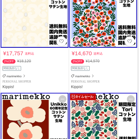
¥17,757
¥14,670
送料込
送料込
¥18,120
¥14,970
2%OFF
2%OFF
関税負担なし
関税負担なし
marimekko
marimekko
PERSONAL SHOPPER
PERSONAL SHOPPER
Kippis!
Kippis!
タイムセール