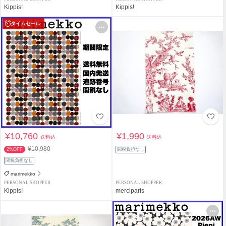
Kippis!
Kippis!
タイムセール
¥10,760
¥1,990
送料込
送料込
¥10,980
2%OFF
関税負担なし
関税負担なし
marimekko
PERSONAL SHOPPER
PERSONAL SHOPPER
Kippis!
merciparis