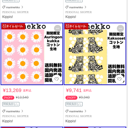
marimekko
marimekko
PERSONAL SHOPPER
PERSONAL SHOPPER
Kippis!
Kippis!
タイムセール
タイムセール
¥13,269
¥9,741
送料込
送料込
¥13,540
¥9,940
2%OFF
2%OFF
関税負担なし
関税負担なし
marimekko
marimekko
PERSONAL SHOPPER
PERSONAL SHOPPER
Kippis!
Kippis!