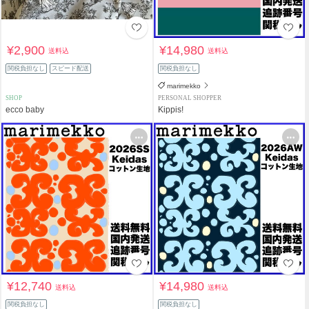
¥2,900
¥14,980
送料込
送料込
関税負担なし
スピード配送
関税負担なし
marimekko
SHOP
PERSONAL SHOPPER
ecco baby
Kippis!
¥12,740
¥14,980
送料込
送料込
関税負担なし
関税負担なし