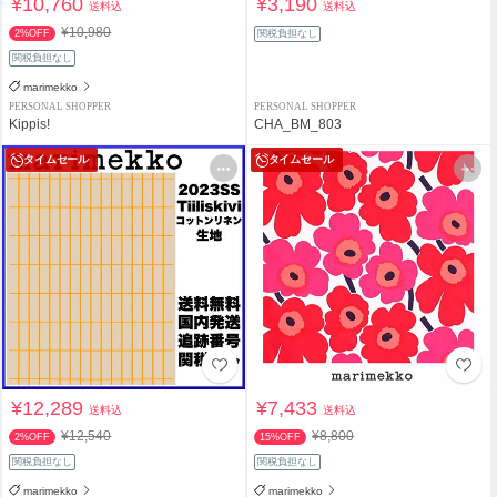
¥10,760
¥3,190
送料込
送料込
¥10,980
2%OFF
関税負担なし
関税負担なし
marimekko
PERSONAL SHOPPER
PERSONAL SHOPPER
Kippis!
CHA_BM_803
タイムセール
タイムセール
¥12,289
¥7,433
送料込
送料込
¥12,540
¥8,800
2%OFF
15%OFF
関税負担なし
関税負担なし
marimekko
marimekko