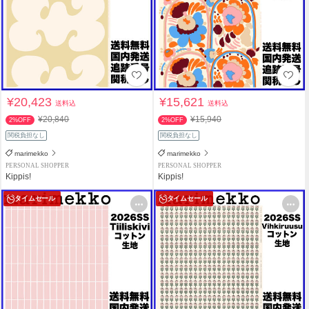
¥20,423
¥15,621
送料込
送料込
¥20,840
¥15,940
2%OFF
2%OFF
関税負担なし
関税負担なし
marimekko
marimekko
PERSONAL SHOPPER
PERSONAL SHOPPER
Kippis!
Kippis!
タイムセール
タイムセール