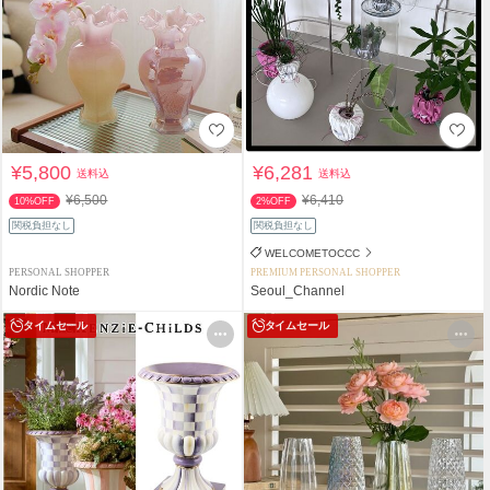
¥5,800
¥6,281
送料込
送料込
¥6,500
¥6,410
10%OFF
2%OFF
関税負担なし
関税負担なし
WELCOMETOCCC
PERSONAL SHOPPER
PREMIUM PERSONAL SHOPPER
Nordic Note
Seoul_Channel
タイムセール
タイムセール