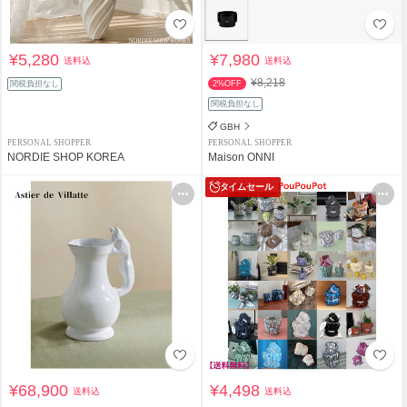
¥5,280
¥7,980
送料込
送料込
¥8,218
関税負担なし
2%OFF
関税負担なし
GBH
PERSONAL SHOPPER
PERSONAL SHOPPER
NORDIE SHOP KOREA
Maison ONNI
タイムセール
¥68,900
¥4,498
送料込
送料込