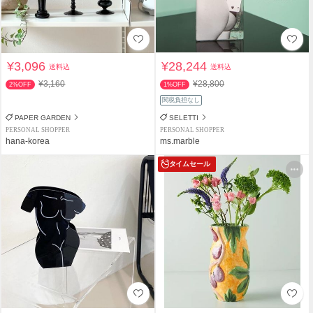
¥3,096
¥28,244
送料込
送料込
¥3,160
¥28,800
2%OFF
1%OFF
関税負担なし
PAPER GARDEN
SELETTI
PERSONAL SHOPPER
PERSONAL SHOPPER
hana-korea
ms.marble
タイムセール