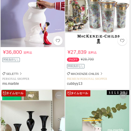
¥36,800
¥27,839
送料込
送料込
¥28,700
関税負担なし
3%OFF
関税負担なし
SELETTI
MACKENZiE-CHiLDS
PERSONAL SHOPPER
PREMIUM PERSONAL SHOPPER
ms.marble
cubbyy13
タイムセール
タイムセール