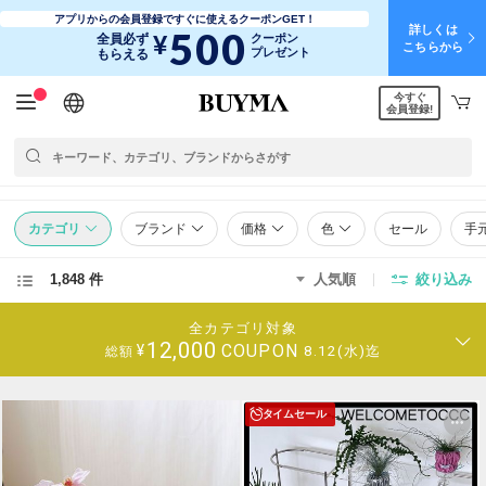
アプリからの会員登録ですぐに使えるクーポンGET！
詳しくは
500
¥
全員必ず
クーポン
こちらから
プレゼント
もらえる
今すぐ
日本語
English
简体中文
繁體中文
会員登録!
カテゴリ
ブランド
価格
色
セール
手
1,848 件
人気順
絞り込み
全カテゴリ対象
12,000
COUPON
¥
8.12(水)迄
総額
タイムセール