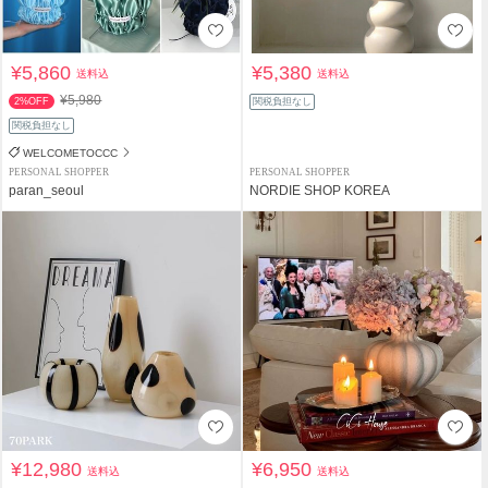
¥5,860
¥5,380
送料込
送料込
¥5,980
2%OFF
関税負担なし
関税負担なし
WELCOMETOCCC
PERSONAL SHOPPER
PERSONAL SHOPPER
paran_seoul
NORDIE SHOP KOREA
¥12,980
¥6,950
送料込
送料込