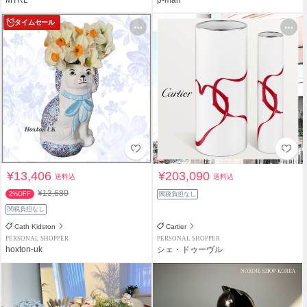
タイムセール
¥13,406
¥203,090
送料込
送料込
¥13,680
2%OFF
関税負担なし
関税負担なし
Cath Kidston
Cartier
PERSONAL SHOPPER
PERSONAL SHOPPER
hoxton-uk
シェ・ドゥーヴル