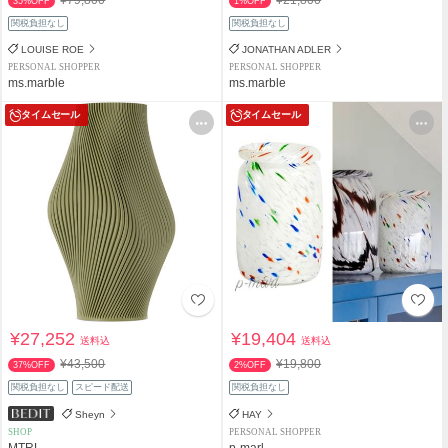
35%OFF
1%OFF
関税負担なし
関税負担なし
LOUISE ROE
JONATHAN ADLER
PERSONAL SHOPPER
PERSONAL SHOPPER
ms.marble
ms.marble
タイムセール
タイムセール
¥27,252
¥19,404
送料込
送料込
¥43,500
¥19,800
37%OFF
2%OFF
関税負担なし
スピード配送
関税負担なし
Sheyn
HAY
SHOP
PERSONAL SHOPPER
MTRL
p-marl