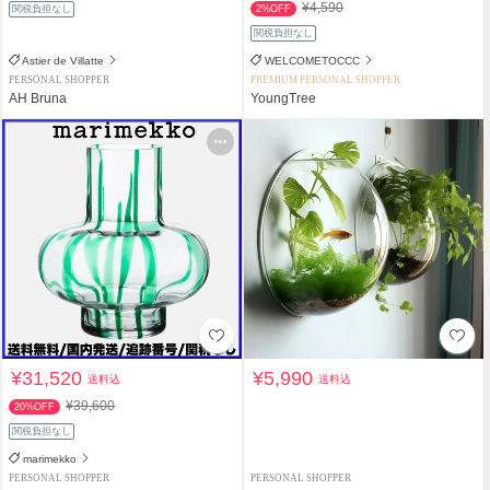
¥4,590
関税負担なし
2%OFF
関税負担なし
Astier de Villatte
WELCOMETOCCC
PERSONAL SHOPPER
PREMIUM PERSONAL SHOPPER
AH Bruna
YoungTree
¥31,520
¥5,990
送料込
送料込
¥39,600
20%OFF
関税負担なし
marimekko
PERSONAL SHOPPER
PERSONAL SHOPPER