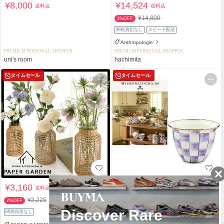
¥8,000
¥14,524
送料込
送料込
¥14,800
1%OFF
関税負担なし
スピード配送
Anthropologie
PREMIUM PERSONAL SHOPPER
PREMIUM PERSONAL SHOPPER
uni's room
hachimita
タイムセール
タイムセール
¥3,160
¥29,003
送料込
送料込
¥3,225
¥29,900
2%OFF
3%OFF
関税負担なし
関税負担なし