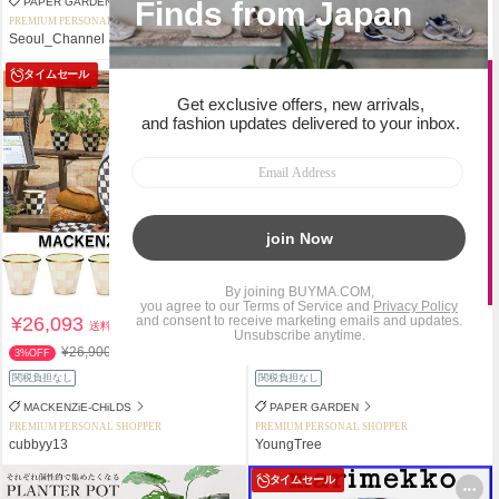
PAPER GARDEN
MACKENZiE-CHiLDS
PREMIUM PERSONAL SHOPPER
PREMIUM PERSONAL SHOPPER
Seoul_Channel
cubbyy13
タイムセール
タイムセール
¥26,093
¥4,361
送料込
送料込
¥26,900
¥4,450
3%OFF
2%OFF
関税負担なし
関税負担なし
MACKENZiE-CHiLDS
PAPER GARDEN
PREMIUM PERSONAL SHOPPER
PREMIUM PERSONAL SHOPPER
cubbyy13
YoungTree
タイムセール