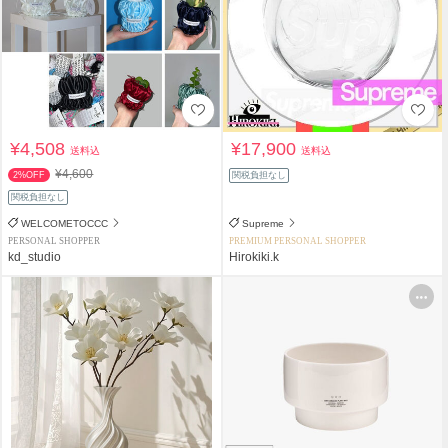
¥4,508
¥17,900
送料込
送料込
¥4,600
2%OFF
関税負担なし
関税負担なし
WELCOMETOCCC
Supreme
PERSONAL SHOPPER
PREMIUM PERSONAL SHOPPER
kd_studio
Hirokiki.k