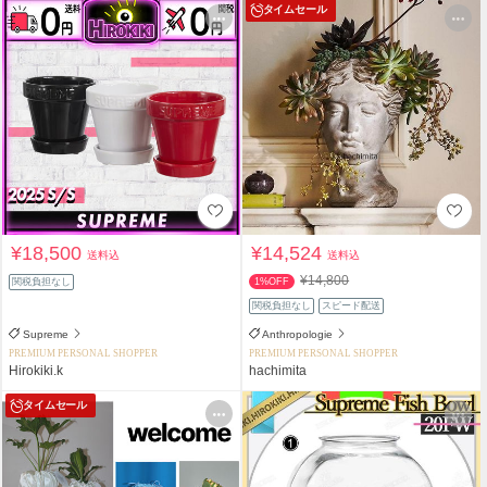
タイムセール
¥18,500
¥14,524
送料込
送料込
¥14,800
関税負担なし
1%OFF
関税負担なし
スピード配送
Supreme
Anthropologie
PREMIUM PERSONAL SHOPPER
PREMIUM PERSONAL SHOPPER
Hirokiki.k
hachimita
タイムセール