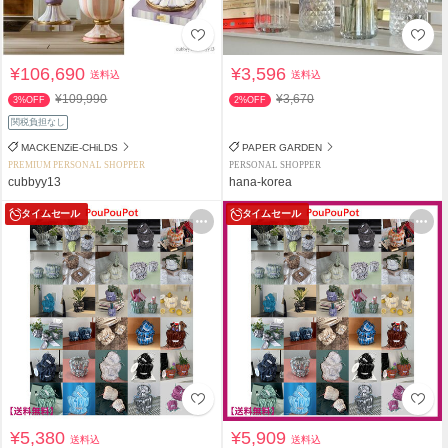
¥106,690
¥3,596
送料込
送料込
¥109,990
¥3,670
3%OFF
2%OFF
関税負担なし
MACKENZiE-CHiLDS
PAPER GARDEN
PREMIUM PERSONAL SHOPPER
PERSONAL SHOPPER
cubbyy13
hana-korea
タイムセール
タイムセール
¥5,380
¥5,909
送料込
送料込