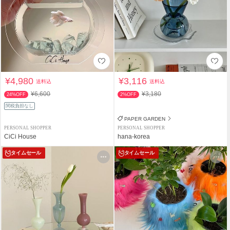
¥4,980
¥3,116
送料込
送料込
¥6,600
¥3,180
24%OFF
2%OFF
関税負担なし
PAPER GARDEN
PERSONAL SHOPPER
PERSONAL SHOPPER
CiCi House
hana-korea
タイムセール
タイムセール