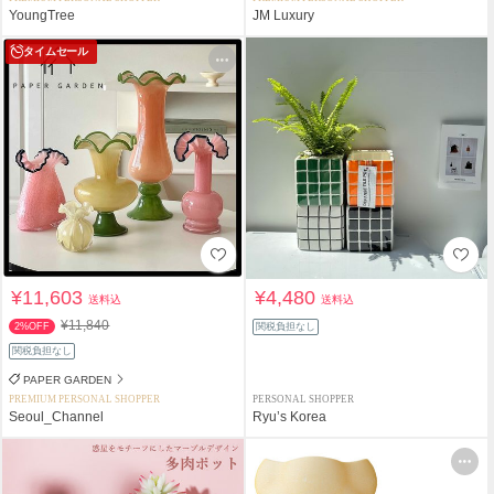
YoungTree
JM Luxury
タイムセール
¥11,603
¥4,480
送料込
送料込
¥11,840
2%OFF
関税負担なし
関税負担なし
PAPER GARDEN
PREMIUM PERSONAL SHOPPER
PERSONAL SHOPPER
Seoul_Channel
Ryu’s Korea