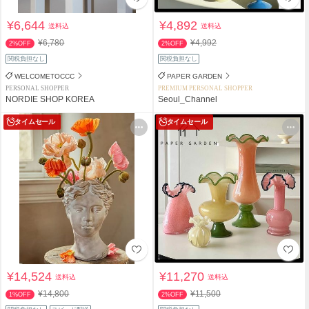
¥6,644
¥4,892
送料込
送料込
¥6,780
¥4,992
2%OFF
2%OFF
関税負担なし
関税負担なし
WELCOMETOCCC
PAPER GARDEN
PERSONAL SHOPPER
PREMIUM PERSONAL SHOPPER
NORDIE SHOP KOREA
Seoul_Channel
タイムセール
タイムセール
¥14,524
¥11,270
送料込
送料込
¥14,800
¥11,500
1%OFF
2%OFF