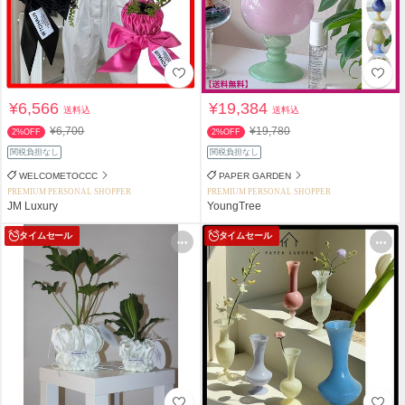
¥6,566
¥19,384
送料込
送料込
¥6,700
¥19,780
2%OFF
2%OFF
関税負担なし
関税負担なし
WELCOMETOCCC
PAPER GARDEN
PREMIUM PERSONAL SHOPPER
PREMIUM PERSONAL SHOPPER
JM Luxury
YoungTree
タイムセール
タイムセール