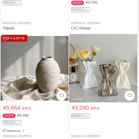
¥7,700
関税負担なし
9%OFF
関税負担なし
PERSONAL SHOPPER
PERSONAL SHOPPER
70park
CiCi House
タイムセール
¥5,664
¥3,280
送料込
送料込
¥5,780
2%OFF
関税負担なし
関税負担なし
missmone
PERSONAL SHOPPER
PERSONAL SHOPPER