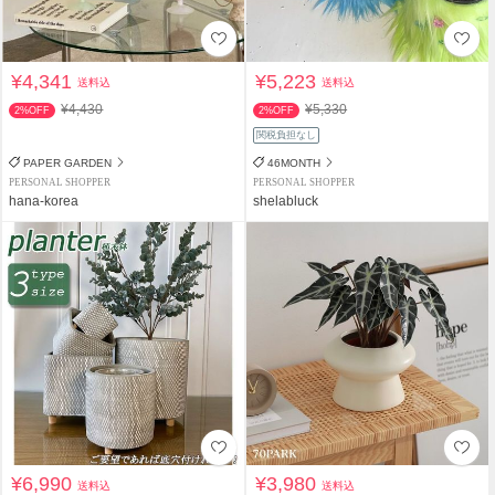
¥4,341
¥5,223
送料込
送料込
¥4,430
¥5,330
2%OFF
2%OFF
関税負担なし
PAPER GARDEN
46MONTH
PERSONAL SHOPPER
PERSONAL SHOPPER
hana-korea
shelabluck
¥6,990
¥3,980
送料込
送料込