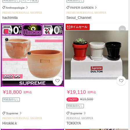
関税負担なし
スピード配送
関税負担なし
Anthropologie
PAPER GARDEN
PREMIUM PERSONAL SHOPPER
PREMIUM PERSONAL SHOPPER
hachimita
Seoul_Channel
タイムセール
¥18,800
¥19,110
送料込
送料込
¥19,500
関税負担なし
2%OFF
関税負担なし
Supreme
Supreme
PREMIUM PERSONAL SHOPPER
PERSONAL SHOPPER
Hirokiki.k
TOKKIYA