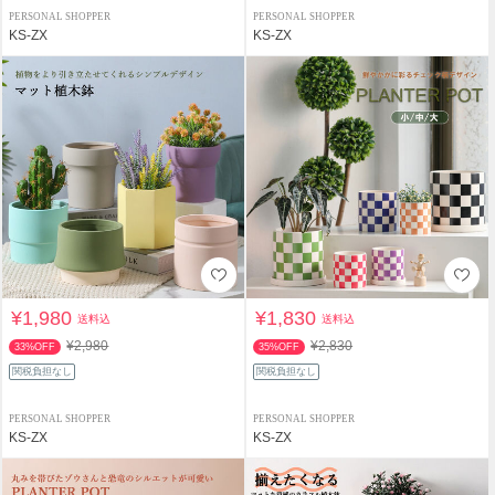
PERSONAL SHOPPER
PERSONAL SHOPPER
KS-ZX
KS-ZX
¥1,980
¥1,830
送料込
送料込
¥2,980
¥2,830
33%OFF
35%OFF
関税負担なし
関税負担なし
PERSONAL SHOPPER
PERSONAL SHOPPER
KS-ZX
KS-ZX