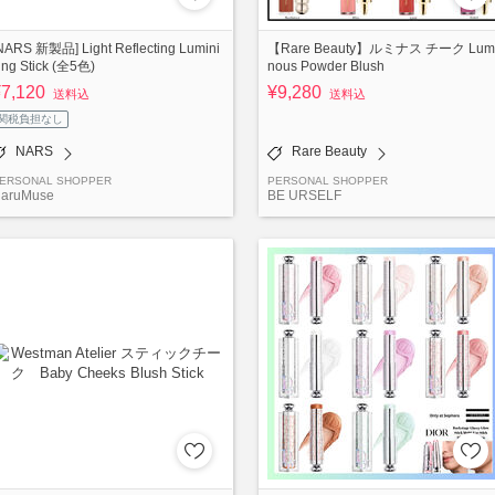
NARS 新製品] Light Reflecting Lumini
【Rare Beauty】ルミナス チーク Lum
ing Stick (全5色)
nous Powder Blush
¥7,120
¥9,280
送料込
送料込
関税負担なし
NARS
Rare Beauty
ERSONAL SHOPPER
PERSONAL SHOPPER
aruMuse
BE URSELF