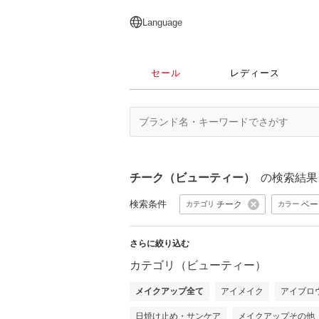
English
日本語
简体中文
繁體中文
Language
セール
レディース
チーク（ビューティー）
の検索結果
検索条件
チーク
ベー
カテゴリ
カラー
さらに絞り込む
カテゴリ（ビューティー）
メイクアップ全て
アイメイク
アイブロ
日焼け止め・サンケア
メイクアップその他