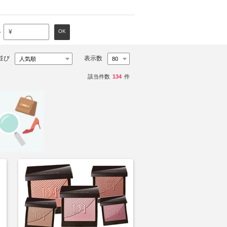
～
OK
¥
並び
表示数
該当件数
134
件