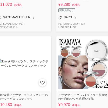
¥11,070
¥9,280
送料込
送料込
関税負担なし
WESTMAN ATELIER
NARS
ERSONAL SHOPPER
PERSONAL SHOPPER
なにわのオカン
Chelsea Line
Dior★潤いとツヤ、スティックチーク♪
イサマヤ チーク+ハイライター 洗練さ
ロージーグロウスティック
れた自然なツヤ感 潤い美肌
¥10,480
¥9,970
送料込
送料込