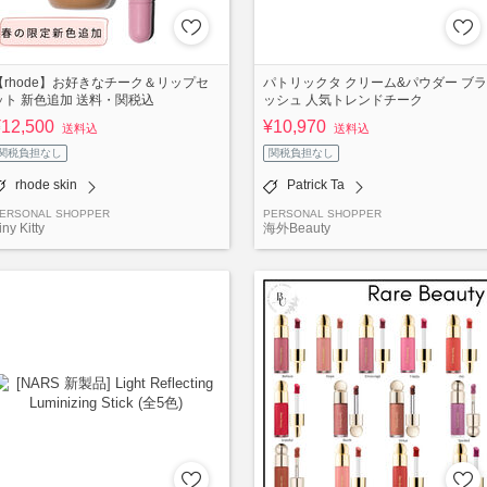
【rhode】お好きなチーク＆リップセ
パトリックタ クリーム&パウダー ブラ
ット 新色追加 送料・関税込
ッシュ 人気トレンドチーク
¥12,500
¥10,970
送料込
送料込
関税負担なし
関税負担なし
rhode skin
Patrick Ta
ERSONAL SHOPPER
PERSONAL SHOPPER
iny Kitty
海外Beauty