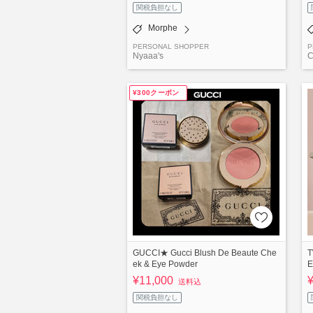
関税負担なし
Morphe
PERSONAL SHOPPER
P
Nyaaa's
C
¥300クーポン
GUCCI★ Gucci Blush De Beaute Che
T
ek & Eye Powder
E
¥11,000
送料込
関税負担なし