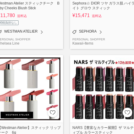
estman Atelier スティックチーク B
Sephora☆ DIOR ツヤ ガラス肌 ハイ
by Cheeks Blush Stick
イト グロウ スティック
¥11,780
¥15,471
送料込
送料込
関税負担なし
WESTMAN ATELIER
SEPHORA
ERSONAL SHOPPER
PERSONAL SHOPPER
helsea Line
Kawaii-Items
【Westman Atelier】スティック リップ
NARS【豊富なカラー展開】ザ マルテ
チーク 6g
ィプル カラースティック