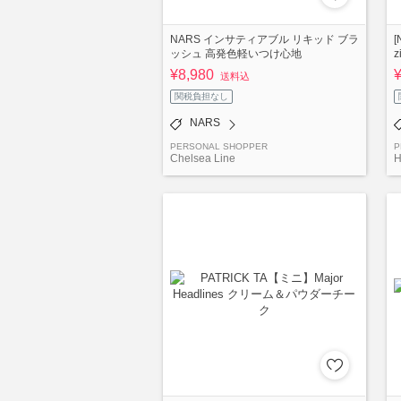
NARS インサティアブル リキッド ブラ
[
ッシュ 高発色軽いつけ心地
z
¥8,980
送料込
関税負担なし
NARS
PERSONAL SHOPPER
P
Chelsea Line
H