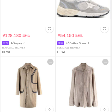
¥128,180
¥54,150
送料込
送料込
中古
Asprey
中古
Golden Goose
PERSONAL SHOPPER
PERSONAL SHOPPER
HEWI
HEWI