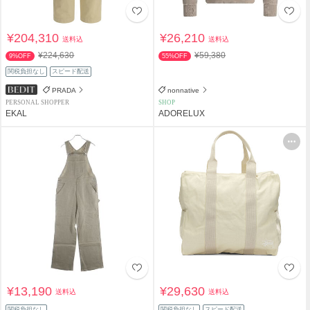
¥204,310
¥26,210
送料込
送料込
¥224,630
¥59,380
9%OFF
55%OFF
関税負担なし
スピード配送
PRADA
nonnative
PERSONAL SHOPPER
SHOP
EKAL
ADORELUX
¥13,190
¥29,630
送料込
送料込
関税負担なし
関税負担なし
スピード配送