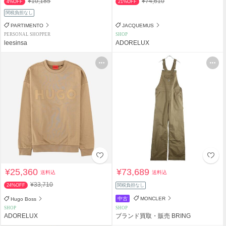
¥10,185
¥74,610
4%OFF
21%OFF
関税負担なし
PARTIMENTO
JACQUEMUS
PERSONAL SHOPPER
SHOP
leesinsa
ADORELUX
¥25,360
¥73,689
送料込
送料込
¥33,710
24%OFF
関税負担なし
中古
MONCLER
Hugo Boss
SHOP
SHOP
ADORELUX
ブランド買取・販売 BRING