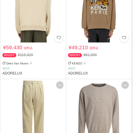
¥59,430
¥49,210
送料込
送料込
¥115,320
¥81,390
48%OFF
39%OFF
Dries Van Noten
KENZO
SHOP
SHOP
ADORELUX
ADORELUX