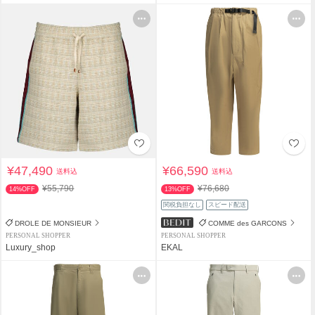
¥47,490
¥66,590
送料込
送料込
¥55,790
¥76,680
14%OFF
13%OFF
関税負担なし
スピード配送
DROLE DE MONSIEUR
COMME des GARCONS
PERSONAL SHOPPER
PERSONAL SHOPPER
Luxury_shop
EKAL