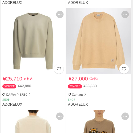
ADORELUX
ADORELUX
¥25,710
¥27,000
送料込
送料込
¥42,880
¥33,880
40%OFF
20%OFF
DAIWA PIER39
Carhartt
SHOP
SHOP
ADORELUX
ADORELUX