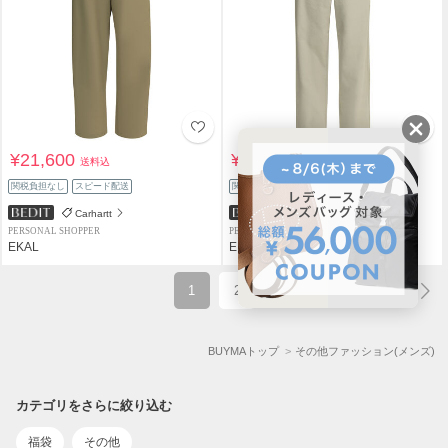
¥21,600
¥42,300
送料込
送料込
関税負担なし
スピード配送
関税負担なし
スピード配送
Carhartt
Goldwin
PERSONAL SHOPPER
PERSONAL SHOPPER
EKAL
EKAL
1
2
BUYMAトップ
その他ファッション(メンズ)
カテゴリをさらに絞り込む
福袋
その他