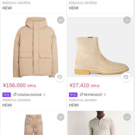
PERSONAL SHOPPER
PERSONAL SHOPPER
HEWI
HEWI
¥156,000
¥27,410
送料込
送料込
中古
CANADA GOOSE
中古
REPRESENT
PERSONAL SHOPPER
PERSONAL SHOPPER
HEWI
HEWI