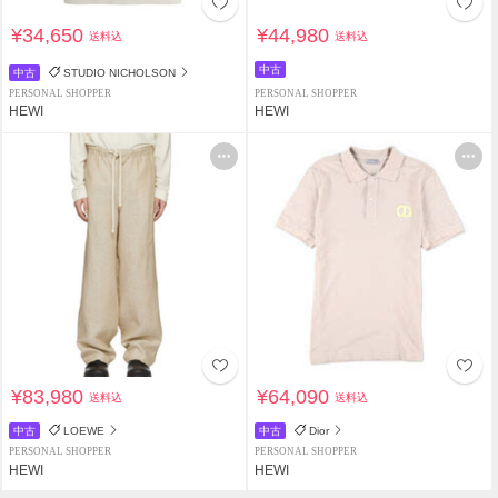
¥34,650
¥44,980
送料込
送料込
中古
中古
STUDIO NICHOLSON
PERSONAL SHOPPER
PERSONAL SHOPPER
HEWI
HEWI
¥83,980
¥64,090
送料込
送料込
中古
LOEWE
中古
Dior
PERSONAL SHOPPER
PERSONAL SHOPPER
HEWI
HEWI