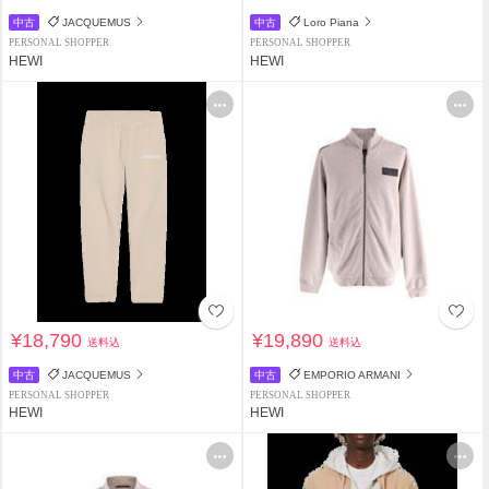
中古
JACQUEMUS
中古
Loro Piana
PERSONAL SHOPPER
PERSONAL SHOPPER
HEWI
HEWI
¥18,790
¥19,890
送料込
送料込
中古
JACQUEMUS
中古
EMPORIO ARMANI
PERSONAL SHOPPER
PERSONAL SHOPPER
HEWI
HEWI