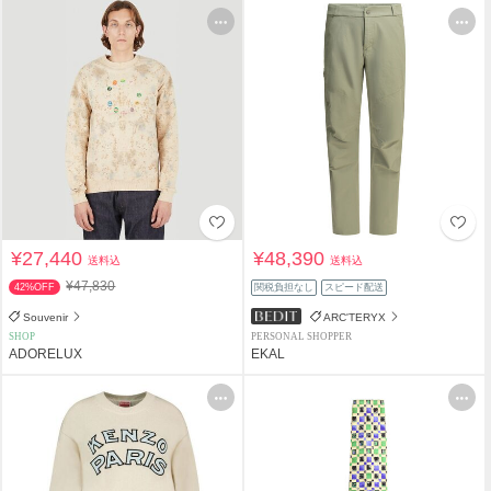
¥27,440
¥48,390
送料込
送料込
¥47,830
42%OFF
関税負担なし
スピード配送
Souvenir
ARC'TERYX
SHOP
PERSONAL SHOPPER
ADORELUX
EKAL