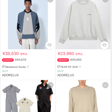
¥38,630
¥23,960
送料込
送料込
¥49,670
¥39,850
22%OFF
39%OFF
Metalwood Studio
FEAR OF GOD
SHOP
SHOP
ADORELUX
ADORELUX