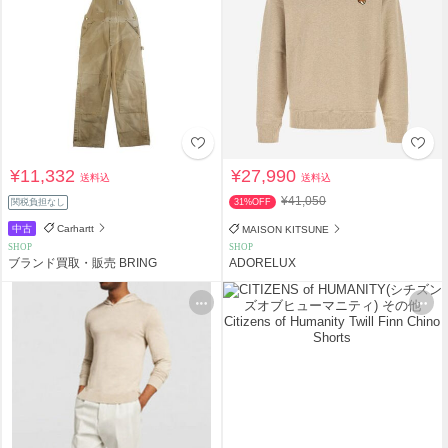
¥11,332
¥27,990
送料込
送料込
¥41,050
関税負担なし
31%OFF
中古
Carhartt
MAISON KITSUNE
SHOP
SHOP
ブランド買取・販売 BRING
ADORELUX