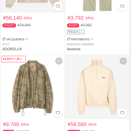
¥58,140
¥3,792
送料込
送料込
¥78,360
¥3,982
25%OFF
4%OFF
関税負担なし
JACQUEMUS
PARTIMENTO
SHOP
PERSONAL SHOPPER
ADORELUX
leesinsa
¥200クーポン
¥9,700
¥58,560
送料込
送料込