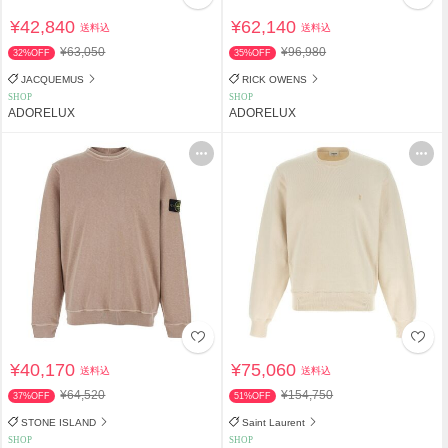
¥42,840
¥62,140
送料込
送料込
¥63,050
¥96,980
32%OFF
35%OFF
JACQUEMUS
RICK OWENS
SHOP
SHOP
ADORELUX
ADORELUX
¥40,170
¥75,060
送料込
送料込
¥64,520
¥154,750
37%OFF
51%OFF
STONE ISLAND
Saint Laurent
SHOP
SHOP