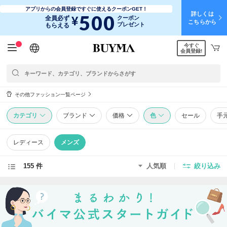
アプリからの会員登録ですぐに使えるクーポンGET！
詳しくは
500
¥
全員必ず
クーポン
こちらから
プレゼント
もらえる
今すぐ
日本語
English
简体中文
繁體中文
会員登録!
その他ファッション一覧ページ
カテゴリ
ブランド
価格
色
セール
手
レディース
メンズ
155 件
人気順
絞り込み