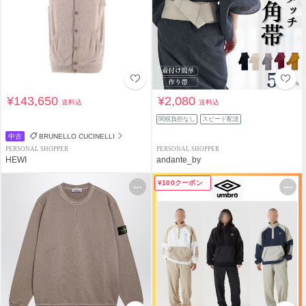
¥143,650
¥2,080
送料込
送料込
関税負担なし
スピード配送
中古
BRUNELLO CUCINELLI
PERSONAL SHOPPER
PERSONAL SHOPPER
HEWI
andante_by
¥100クーポン