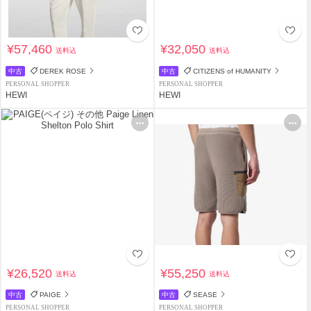
¥57,460
¥32,050
送料込
送料込
中古
DEREK ROSE
中古
CITIZENS of HUMANITY
PERSONAL SHOPPER
PERSONAL SHOPPER
HEWI
HEWI
¥26,520
¥55,250
送料込
送料込
中古
PAIGE
中古
SEASE
PERSONAL SHOPPER
PERSONAL SHOPPER