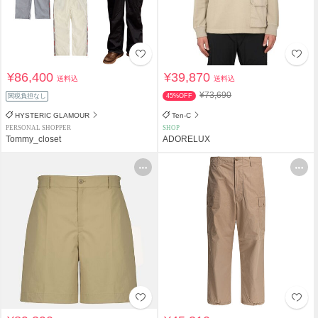
¥86,400
¥39,870
送料込
送料込
¥73,690
関税負担なし
45%OFF
HYSTERIC GLAMOUR
Ten-C
PERSONAL SHOPPER
SHOP
Tommy_closet
ADORELUX