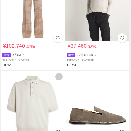
¥102,740
¥37,460
送料込
送料込
中古
AMIRI
中古
BARENA
PERSONAL SHOPPER
PERSONAL SHOPPER
HEWI
HEWI