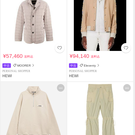
¥57,460
¥94,140
送料込
送料込
中古
MOORER
中古
Eleventy
PERSONAL SHOPPER
PERSONAL SHOPPER
HEWI
HEWI