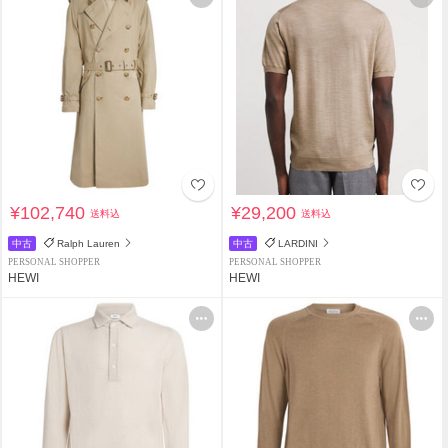
¥102,740
¥29,200
送料込
送料込
中古
Ralph Lauren
中古
LARDINI
PERSONAL SHOPPER
PERSONAL SHOPPER
HEWI
HEWI