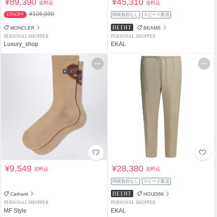
¥89,390
¥45,310
送料込
送料込
¥106,090
15%OFF
関税負担なし
スピード配送
MONCLER
BEAMS
PERSONAL SHOPPER
PERSONAL SHOPPER
Luxury_shop
EKAL
¥9,549
¥28,380
送料込
送料込
関税負担なし
スピード配送
Carhartt
HOUDINI
PERSONAL SHOPPER
PERSONAL SHOPPER
MF Style
EKAL