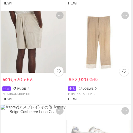
HEWI
HEWI
¥26,520
¥32,920
送料込
送料込
中古
PAIGE
中古
LOEWE
PERSONAL SHOPPER
PERSONAL SHOPPER
HEWI
HEWI