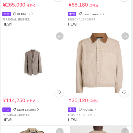
¥265,090
¥68,180
送料込
送料込
中古
HERMES
中古
Saint Laurent
PERSONAL SHOPPER
PERSONAL SHOPPER
HEWI
HEWI
¥114,250
¥35,120
送料込
送料込
中古
Saint Laurent
中古
FRAME
PERSONAL SHOPPER
PERSONAL SHOPPER
HEWI
HEWI