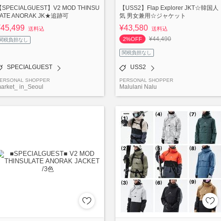
SPECIALGUEST】V2 MOD THINSU
【USS2】Flap Explorer JKT☆韓国人
LATE ANORAK JK★追跡可
気 男女兼用☆ジャケット
¥45,499
¥43,580
送料込
送料込
¥44,490
2%OFF
関税負担なし
関税負担なし
SPECIALGUEST
USS2
ERSONAL SHOPPER
PERSONAL SHOPPER
arket_ in_Seoul
Malulani Nalu