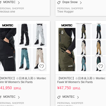
MONTEC
Dope Snow
ERSONAL SHOPPER
PERSONAL SHOPPER
recious one
Tree Hugger
【MONTEC】☆日本未入荷☆ Montec
【MONTEC】☆日本未入荷☆ Montec
irin W Women's Ski Pants
Fawk W Women's Ski Pants
¥41,950
¥47,750
送料込
送料込
MONTEC
MONTEC
ERSONAL SHOPPER
PERSONAL SHOPPER