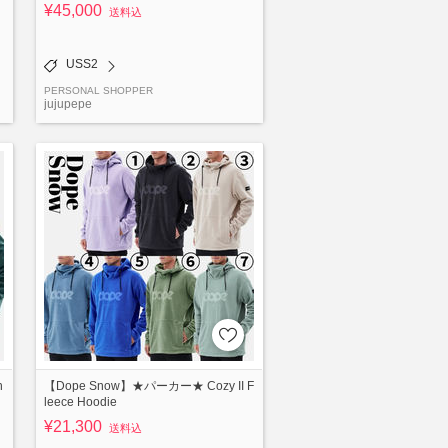
¥45,000
送料込
USS2
PERSONAL SHOPPER
jujupepe
h
【Dope Snow】★パーカー★ Cozy II F
leece Hoodie
¥21,300
送料込