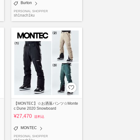
Burton
PERSONAL SHOPPER
sh1nach1ku
【MONTEC】☆お洒落パンツ☆Monte
c Dune 2020 Snowboard
¥27,470
送料込
MONTEC
PERSONAL SHOPPER