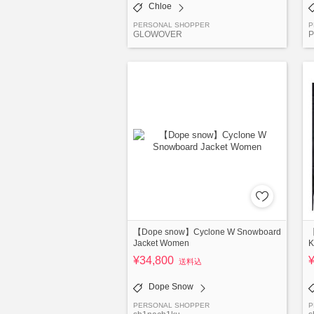
Chloe
PERSONAL SHOPPER
P
GLOWOVER
P
【Dope snow】Cyclone W Snowboard
Jacket Women
K
¥34,800
送料込
Dope Snow
PERSONAL SHOPPER
P