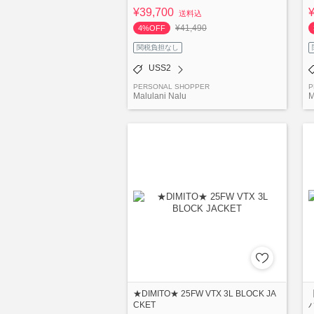
¥39,700
送料込
¥41,490
4%OFF
関税負担なし
USS2
PERSONAL SHOPPER
P
Malulani Nalu
M
★DIMITO★ 25FW VTX 3L BLOCK JA
CKET