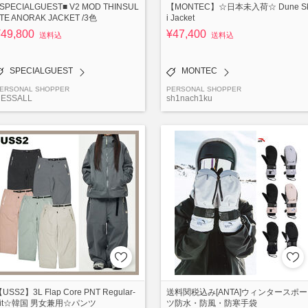
SPECIALGUEST■ V2 MOD THINSUL
【MONTEC】☆日本未入荷☆ Dune S
TE ANORAK JACKET /3色
i Jacket
¥49,800
¥47,400
送料込
送料込
SPECIALGUEST
MONTEC
ERSONAL SHOPPER
PERSONAL SHOPPER
ESSALL
sh1nach1ku
USS2】3L Flap Core PNT Regular-
送料関税込み[ANTA]ウィンタースポー
Fit☆韓国 男女兼用☆パンツ
ツ防水・防風・防寒手袋