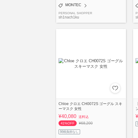
MONTEC
PERSONAL SHOPPER
P
sh1nach1ku
s
Chloe クロエ CH0072S ゴーグル スキ
ーマスク 女性
¥40,080
送料込
¥68,200
41%OFF
関税負担なし