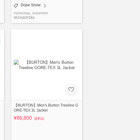
Dope Snow
PERSONAL SHOPPER
sh1nach1ku
【BURTON】Men's Burton Treeline G
ORE-TEX 3L Jacket
¥86,800
送料込