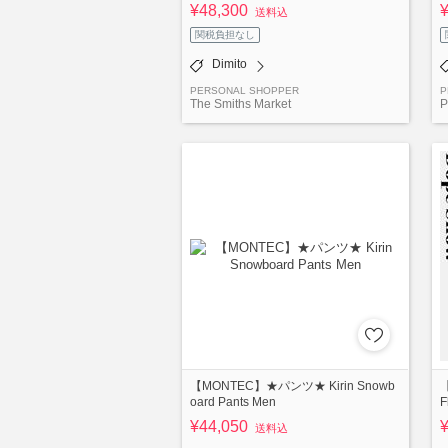
¥48,300
送料込
関税負担なし
Dimito
PERSONAL SHOPPER
P
The Smiths Market
P
【MONTEC】★パンツ★ Kirin Snowb
oard Pants Men
F
¥44,050
送料込