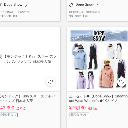
Dope Snow
Dope Snow
ERSONAL SHOPPER
PERSONAL SHOPPER
h1nach1ku
sh1nach1ku
【モンテック】Kirin スキー スノボ パ
上下セット◆【Dope Snow】Snowbo
ンツメンズ 日本未入荷
ard Wear Women's ◆JK＆ビブ
¥43,390
¥76,180
送料込
送料込
関税負担なし
関税負担なし