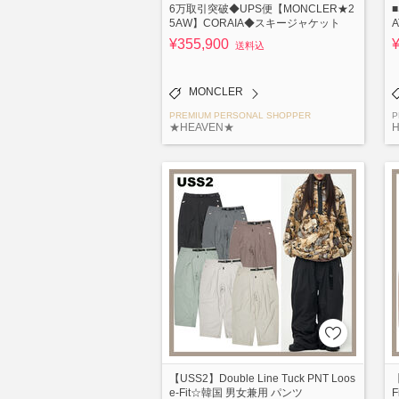
6万取引突破◆UPS便【MONCLER★2
■
5AW】CORAIA◆スキージャケット
A
¥355,900
送料込
MONCLER
PREMIUM PERSONAL SHOPPER
P
★HEAVEN★
H
【USS2】Double Line Tuck PNT Loos
【
e-Fit☆韓国 男女兼用 パンツ