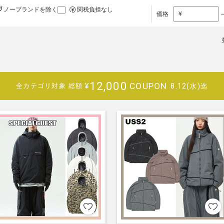
ノーブランドを除く
関税負担なし
価格
¥
12,000
COUPON
¥
8.12(水)迄
全カテゴリ対象
総額