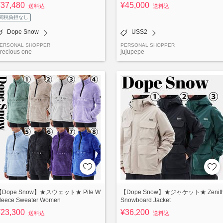
¥37,480
¥45,000
送料込
送料込
関税負担なし
Dope Snow
USS2
ERSONAL SHOPPER
PERSONAL SHOPPER
recious one
jujupepe
【Dope Snow】★スウェット★ Pile W
【Dope Snow】★ジャケット★ Zenit
leece Sweater Women
Snowboard Jacket
¥23,300
¥36,200
送料込
送料込