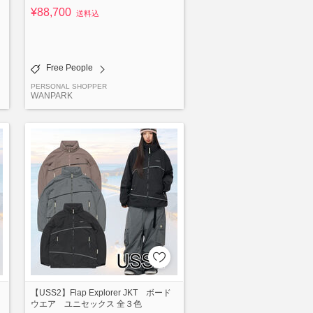
¥88,700
送料込
Free People
PERSONAL SHOPPER
WANPARK
【USS2】Flap Explorer JKT ボード
ウエア ユニセックス 全３色