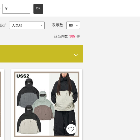
～
OK
¥
並び
表示数
該当件数
385
件