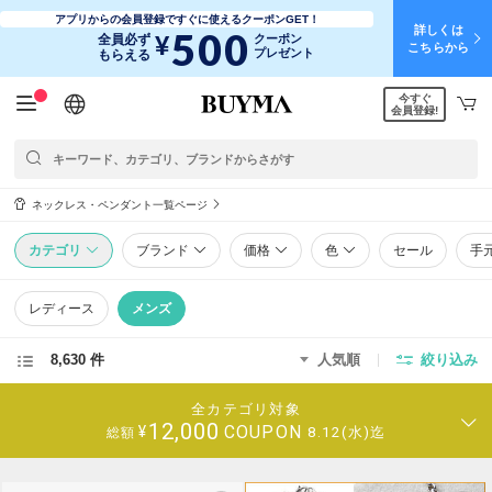
アプリからの会員登録ですぐに使えるクーポンGET！
詳しくは
500
¥
全員必ず
クーポン
こちらから
プレゼント
もらえる
今すぐ
日本語
English
简体中文
繁體中文
会員登録!
ネックレス・ペンダント一覧ページ
カテゴリ
ブランド
価格
色
セール
手
レディース
メンズ
8,630 件
人気順
絞り込み
全カテゴリ対象
12,000
COUPON
¥
8.12(水)迄
総額