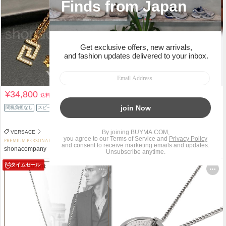
¥34,800
¥17,424
送料込
送料込
¥23,000
関税負担なし
スピード配送
24%OFF
関税負担なし
スピード配送
VERSACE
CRAFTD London
PREMIUM PERSONAL SHOPPER
PERSONAL SHOPPER
shonacompany
のぶピアノ
タイムセール