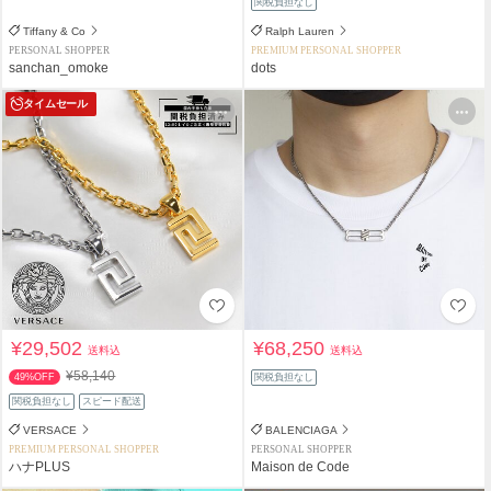
関税負担なし
Tiffany & Co
Ralph Lauren
PERSONAL SHOPPER
PREMIUM PERSONAL SHOPPER
sanchan_omoke
dots
タイムセール
¥29,502
¥68,250
送料込
送料込
¥58,140
49%OFF
関税負担なし
関税負担なし
スピード配送
VERSACE
BALENCIAGA
PREMIUM PERSONAL SHOPPER
PERSONAL SHOPPER
ハナPLUS
Maison de Code