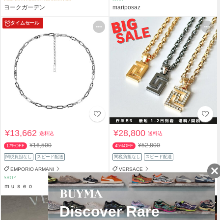
ヨークガーデン
mariposaz
タイムセール
¥13,662
¥28,800
送料込
送料込
¥16,500
¥52,800
17%OFF
45%OFF
関税負担なし
スピード配送
関税負担なし
スピード配送
EMPORIO ARMANI
VERSACE
SHOP
PERSONAL SHOPPER
ｍｕｓｅｏ
7★SENSE
タイムセール