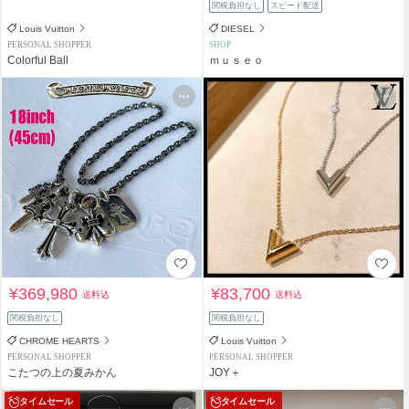
関税負担なし
スピード配送
Louis Vuitton
DIESEL
PERSONAL SHOPPER
SHOP
Colorful Ball
ｍｕｓｅｏ
¥369,980
¥83,700
送料込
送料込
関税負担なし
関税負担なし
CHROME HEARTS
Louis Vuitton
PERSONAL SHOPPER
PERSONAL SHOPPER
こたつの上の夏みかん
JOY＋
タイムセール
タイムセール