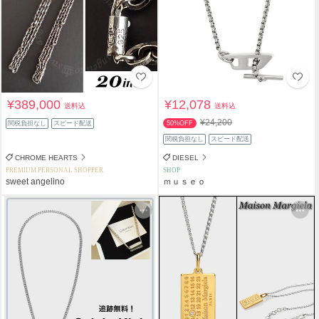
¥389,000
¥12,078
送料込
送料込
¥24,200
関税負担なし
スピード配送
50%OFF
関税負担なし
スピード配送
CHROME HEARTS
DIESEL
PREMIUM PERSONAL SHOPPER
SHOP
sweet angelino
ｍｕｓｅｏ