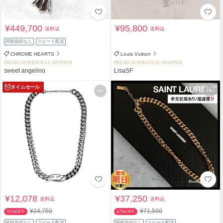
¥449,700
¥95,800
送料込
送料込
関税負担なし
スピード配送
CHROME HEARTS
Louis Vuitton
PREMIUM PERSONAL SHOPPER
PREMIUM PERSONAL SHOPPER
sweet angelino
LisaSF
タイムセール
¥12,078
¥37,250
送料込
送料込
¥24,750
¥71,500
51%OFF
47%OFF
関税負担なし
スピード配送
関税負担なし
スピード配送