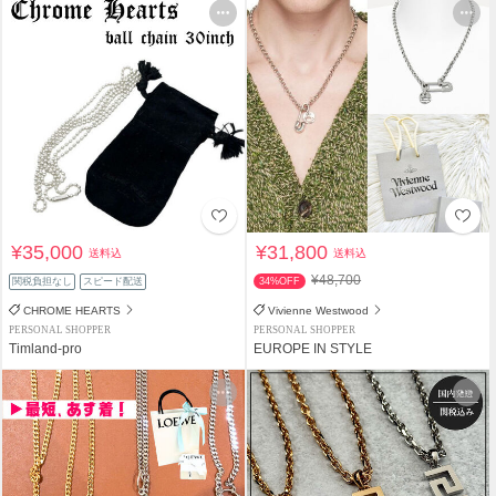
¥35,000
¥31,800
送料込
送料込
¥48,700
関税負担なし
スピード配送
34%OFF
CHROME HEARTS
Vivienne Westwood
PERSONAL SHOPPER
PERSONAL SHOPPER
Timland-pro
EUROPE IN STYLE