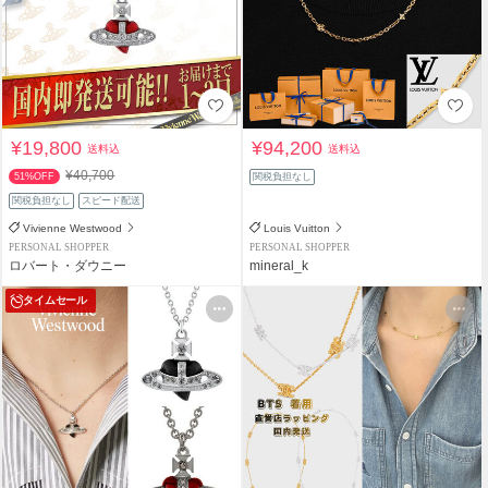
¥19,800
¥94,200
送料込
送料込
¥40,700
51%OFF
関税負担なし
関税負担なし
スピード配送
Vivienne Westwood
Louis Vuitton
PERSONAL SHOPPER
PERSONAL SHOPPER
ロバート・ダウニー
mineral_k
タイムセール