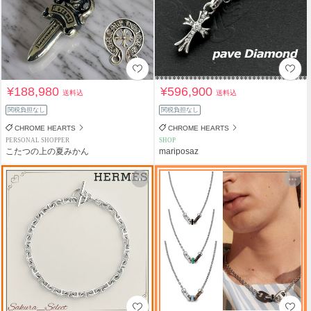
¥188,980
¥596,900
送料込
送料込
関税負担なし
関税負担なし
CHROME HEARTS
CHROME HEARTS
PERSONAL SHOPPER
SHOP
こたつの上の夏みかん
mariposaz