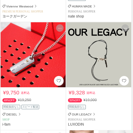
Vivienne Westwood
HUMAN MADE
PREMIUM PERSONAL SHOPPER
PERSONAL SHOPPER
ヨークガーデン
nate shop
¥9,750
¥9,328
送料込
送料込
¥19,250
¥19,000
49%OFF
50%OFF
関税負担なし
スピード配送
関税負担なし
DIESEL
OUR LEGACY
SHOP
PERSONAL SHOPPER
i-fam
LUXODIN