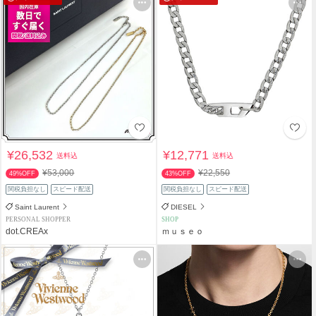
¥26,532
¥12,771
送料込
送料込
¥53,000
¥22,550
49%OFF
43%OFF
関税負担なし
スピード配送
関税負担なし
スピード配送
Saint Laurent
DIESEL
PERSONAL SHOPPER
SHOP
dot.CREAx
ｍｕｓｅｏ