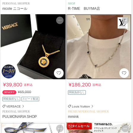
PERSONAL SHOPPER
SHOP
nicole ニコール
R-TIME BUYMA店
¥39,800
¥186,200
送料込
送料込
¥65,000
38%OFF
関税負担なし
関税負担なし
スピード配送
VERSACE
Louis Vuitton
PERSONAL SHOPPER
PREMIUM PERSONAL SHOPPER
PULMONARIA SHOP
mmink
タイムセール