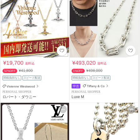
¥19,700
¥493,020
送料込
送料込
¥41,800
¥498,000
52%OFF
1%OFF
関税負担なし
スピード配送
関税負担なし
スピード配送
中古
Tiffany & Co
Vivienne Westwood
PERSONAL SHOPPER
PERSONAL SHOPPER
ロバート・ダウニー
Luxe M