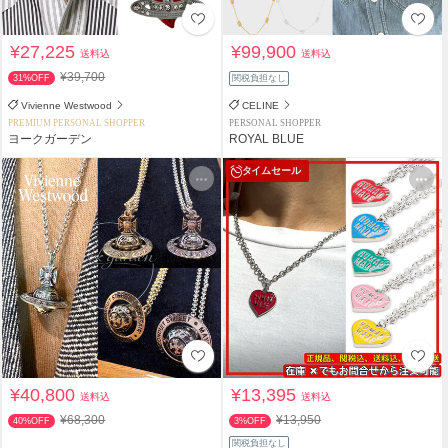
¥27,225
¥99,900
送料込
送料込
¥39,700
31%OFF
関税負担なし
Vivienne Westwood
CELINE
PREMIUM PERSONAL SHOPPER
PERSONAL SHOPPER
ヨークガーデン
ROYAL BLUE
タイムセール
¥40,800
¥13,395
送料込
送料込
¥68,300
¥13,950
40%OFF
3%OFF
関税負担なし