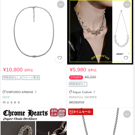
¥10,800
¥5,980
送料込
送料込
¥8,200
関税負担なし
スピード配送
27%OFF
関税負担なし
EMPORIO ARMANI
Argue Culture
SHOP
PERSONAL SHOPPER
ｍｕｓｅｏ
aezaurus
タイムセール