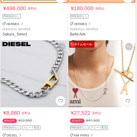
¥498,000
¥180,000
送料込
送料込
関税負担なし
関税負担なし
HERMES
HERMES
PERSONAL SHOPPER
PERSONAL SHOPPER
Sakura_Select
Belle Aile
タイムセール
¥8,980
¥27,522
送料込
送料込
¥22,550
¥47,300
60%OFF
41%OFF
関税負担なし
スピード配送
関税負担なし
スピード配送
DIESEL
AMI PARIS