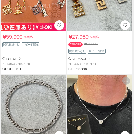
¥59,900
¥27,980
送料込
送料込
¥63,500
関税負担なし
スピード配送
55%OFF
関税負担なし
スピード配送
LOEWE
VERSACE
PERSONAL SHOPPER
PERSONAL SHOPPER
OPULENCE
bluemoon8