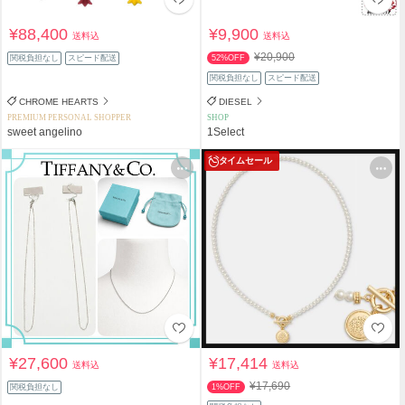
¥88,400
¥9,900
送料込
送料込
¥20,900
関税負担なし
スピード配送
52%OFF
関税負担なし
スピード配送
CHROME HEARTS
DIESEL
PREMIUM PERSONAL SHOPPER
SHOP
sweet angelino
1Select
タイムセール
¥27,600
¥17,414
送料込
送料込
¥17,690
関税負担なし
1%OFF