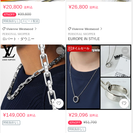
¥20,800
¥26,800
送料込
送料込
¥39,600
47%OFF
関税負担なし
スピード配送
Vivienne Westwood
Vivienne Westwood
PERSONAL SHOPPER
PERSONAL SHOPPER
ロバート・ダウニー
EUROPE IN STYLE
タイムセール
¥149,000
¥29,096
送料込
送料込
¥51,700
関税負担なし
43%OFF
関税負担なし