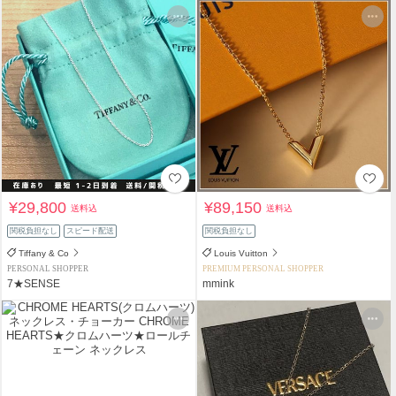
¥29,800
¥89,150
送料込
送料込
関税負担なし
スピード配送
関税負担なし
Tiffany & Co
Louis Vuitton
PERSONAL SHOPPER
PREMIUM PERSONAL SHOPPER
7★SENSE
mmink