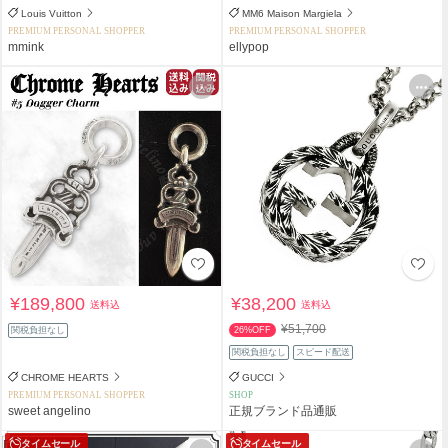
Louis Vuitton
MM6 Maison Margiela
PREMIUM PERSONAL SHOPPER
PREMIUM PERSONAL SHOPPER
mmink
ellypop
¥189,800
¥38,200
送料込
送料込
¥51,700
関税負担なし
26%OFF
関税負担なし
スピード配送
CHROME HEARTS
GUCCI
PREMIUM PERSONAL SHOPPER
SHOP
sweet angelino
正規ブランド品通販
タイムセール
タイムセール