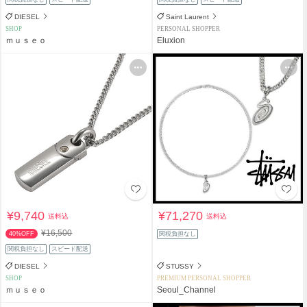
DIESEL
Saint Laurent
SHOP
PERSONAL SHOPPER
ｍｕｓｅｏ
Eluxion
¥9,740
¥71,270
送料込
送料込
¥16,500
40%OFF
関税負担なし
関税負担なし
スピード配送
DIESEL
STUSSY
SHOP
PREMIUM PERSONAL SHOPPER
ｍｕｓｅｏ
Seoul_Channel