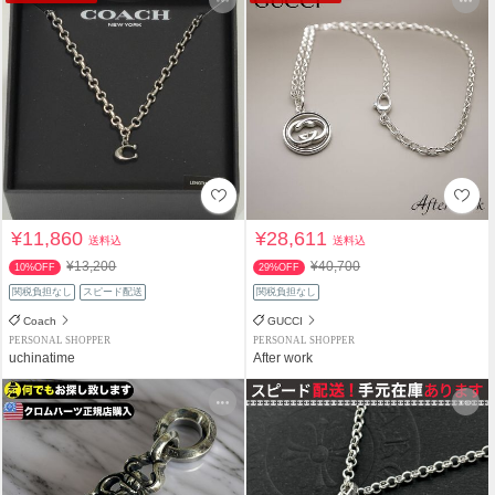
¥11,860
¥28,611
送料込
送料込
¥13,200
¥40,700
10%OFF
29%OFF
関税負担なし
スピード配送
関税負担なし
Coach
GUCCI
PERSONAL SHOPPER
PERSONAL SHOPPER
uchinatime
After work