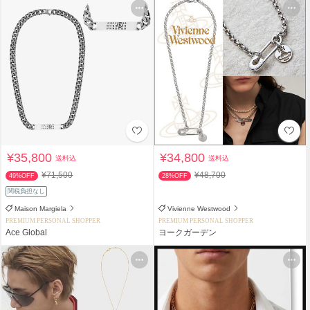
¥35,800
¥34,800
送料込
送料込
¥71,500
¥48,700
49%OFF
28%OFF
関税負担なし
Maison Margiela
Vivienne Westwood
PREMIUM PERSONAL SHOPPER
PREMIUM PERSONAL SHOPPER
Ace Global
ヨークガーデン