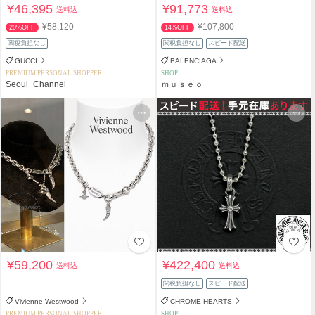
¥46,395
¥91,773
送料込
送料込
¥58,120
¥107,800
20%OFF
14%OFF
関税負担なし
関税負担なし
スピード配送
GUCCI
BALENCIAGA
PREMIUM PERSONAL SHOPPER
SHOP
Seoul_Channel
ｍｕｓｅｏ
¥59,200
¥422,400
送料込
送料込
関税負担なし
スピード配送
Vivienne Westwood
CHROME HEARTS
PREMIUM PERSONAL SHOPPER
SHOP