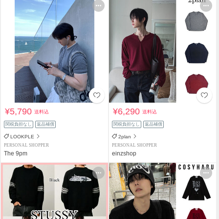
¥5,790
¥6,290
送料込
送料込
関税負担なし
返品補償
関税負担なし
返品補償
LOOKPLE
2plan
PERSONAL SHOPPER
PERSONAL SHOPPER
The 9pm
einzshop