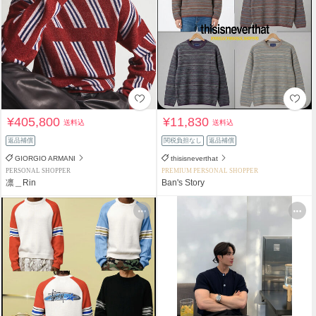
¥405,800
¥11,830
送料込
送料込
返品補償
関税負担なし
返品補償
GIORGIO ARMANI
thisisneverthat
PERSONAL SHOPPER
PREMIUM PERSONAL SHOPPER
凛＿Rin
Ban's Story