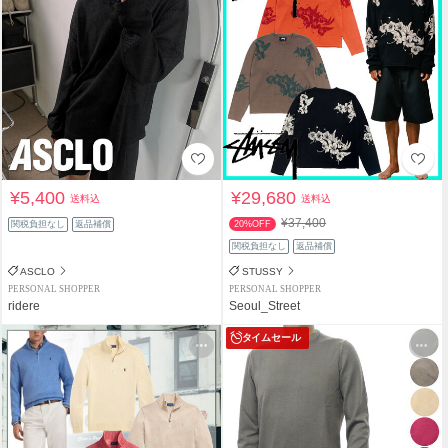
¥5,400
¥29,680
送料込
送料込
¥37,400
関税負担なし
返品補償
20%OFF
関税負担なし
返品補償
ASCLO
STUSSY
PERSONAL SHOPPER
PERSONAL SHOPPER
ridere
Seoul_Street
タイムセール