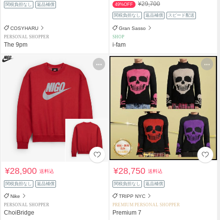
¥29,700
関税負担なし
返品補償
49%OFF
関税負担なし
返品補償
スピード配送
COSYHARU
Gran Sasso
PERSONAL SHOPPER
SHOP
The 9pm
i-fam
¥28,900
¥28,750
送料込
送料込
関税負担なし
返品補償
関税負担なし
返品補償
Nike
TRIPP NYC
PERSONAL SHOPPER
PREMIUM PERSONAL SHOPPER
ChoiBridge
Premium 7