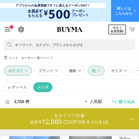
アプリからの会員登録ですぐに使えるクーポンGET！
詳しくは
500
¥
全員必ず
クーポン
こちらから
プレゼント
もらえる
今すぐ
日本語
English
简体中文
繁體中文
会員登録!
ニット・セーター一覧ページ
カテゴリ
ブランド
価格
色
サイズ
レディース
メンズ
2,516 件
人気順
絞り込み
全カテゴリ対象
12,000
COUPON
¥
8.12(水)迄
総額