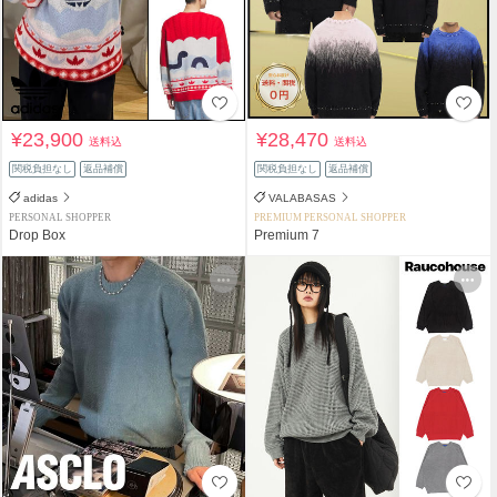
¥23,900
¥28,470
送料込
送料込
関税負担なし
返品補償
関税負担なし
返品補償
adidas
VALABASAS
PERSONAL SHOPPER
PREMIUM PERSONAL SHOPPER
Drop Box
Premium 7