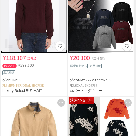
¥118,107
¥20,100
送料込
+送料着払
¥238,600
50%OFF
関税負担なし
返品補償
返品補償
CELINE
COMME des GARCONS
PREMIUM PERSONAL SHOPPER
PERSONAL SHOPPER
Luxury Select BUYMA店
ロバート・ダウニー
タイムセール