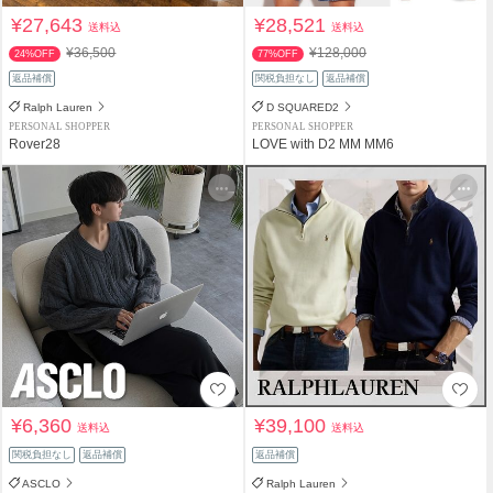
¥27,643
¥28,521
送料込
送料込
¥36,500
¥128,000
24%OFF
77%OFF
返品補償
関税負担なし
返品補償
Ralph Lauren
D SQUARED2
PERSONAL SHOPPER
PERSONAL SHOPPER
Rover28
LOVE with D2 MM MM6
¥6,360
¥39,100
送料込
送料込
関税負担なし
返品補償
返品補償
ASCLO
Ralph Lauren