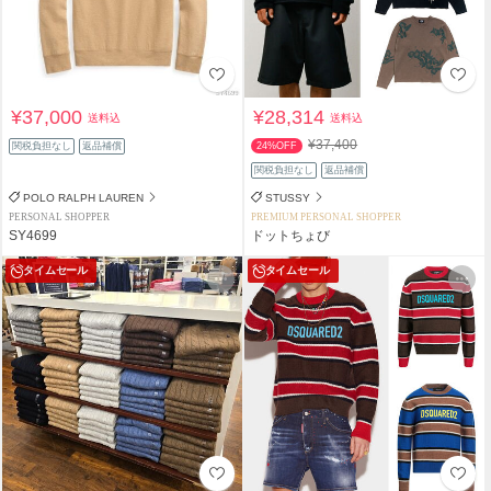
¥37,000
¥28,314
送料込
送料込
¥37,400
関税負担なし
返品補償
24%OFF
関税負担なし
返品補償
POLO RALPH LAUREN
STUSSY
PERSONAL SHOPPER
PREMIUM PERSONAL SHOPPER
SY4699
ドットちょび
タイムセール
タイムセール