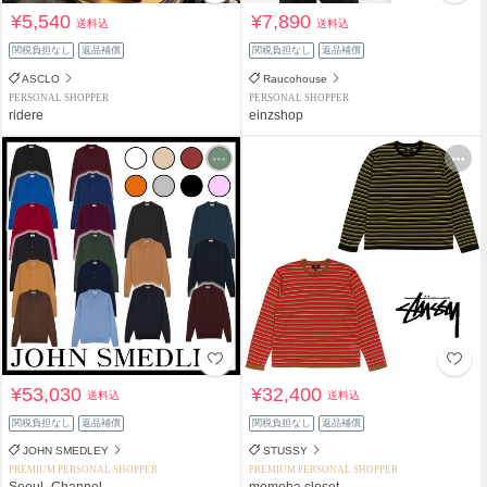
¥5,540
¥7,890
送料込
送料込
関税負担なし
返品補償
関税負担なし
返品補償
ASCLO
Raucohouse
PERSONAL SHOPPER
PERSONAL SHOPPER
ridere
einzshop
¥53,030
¥32,400
送料込
送料込
関税負担なし
返品補償
関税負担なし
返品補償
JOHN SMEDLEY
STUSSY
PREMIUM PERSONAL SHOPPER
PREMIUM PERSONAL SHOPPER
Seoul_Channel
momoha closet