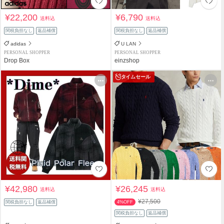
¥22,200
¥6,790
送料込
送料込
関税負担なし
返品補償
関税負担なし
返品補償
adidas
U LAN
PERSONAL SHOPPER
PERSONAL SHOPPER
Drop Box
einzshop
タイムセール
¥42,980
¥26,245
送料込
送料込
¥27,500
関税負担なし
返品補償
4%OFF
関税負担なし
返品補償