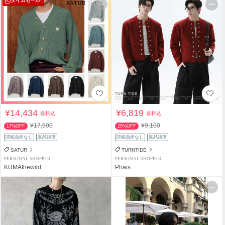
タイムセール
¥14,434
¥6,819
送料込
送料込
¥17,500
¥9,100
17%OFF
25%OFF
関税負担なし
返品補償
関税負担なし
返品補償
SATUR
TURNTIDE
PERSONAL SHOPPER
PERSONAL SHOPPER
KUMAthewild
Phais