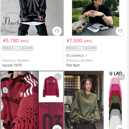
¥5,780
¥7,500
送料込
送料込
関税負担なし
返品補償
関税負担なし
返品補償
LOOKPLE
PERSONAL SHOPPER
PERSONAL SHOPPER
nacchi-7075
The 9pm