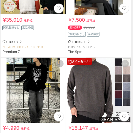
¥35,010
¥7,500
送料込
送料込
¥9,500
関税負担なし
返品補償
21%OFF
関税負担なし
返品補償
STUSSY
LOOKPLE
PREMIUM PERSONAL SHOPPER
PERSONAL SHOPPER
Premium 7
The 9pm
タイムセール
¥4,990
¥15,147
送料込
送料込