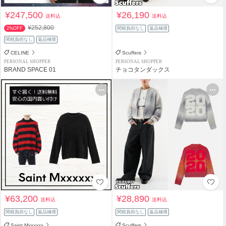
¥247,500
¥26,190
送料込
送料込
¥252,800
2%OFF
関税負担なし
返品補償
関税負担なし
返品補償
CELINE
Scuffers
PERSONAL SHOPPER
PERSONAL SHOPPER
BRAND SPACE 01
チョコタンダックス
¥63,200
¥28,890
送料込
送料込
関税負担なし
返品補償
関税負担なし
返品補償
Saint Mxxxxxx
Scuffers