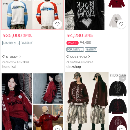
¥35,000
¥4,280
送料込
送料込
¥4,480
関税負担なし
返品補償
4%OFF
関税負担なし
返品補償
STUSSY
COSYHARU
PERSONAL SHOPPER
PERSONAL SHOPPER
hono-kai
einzshop