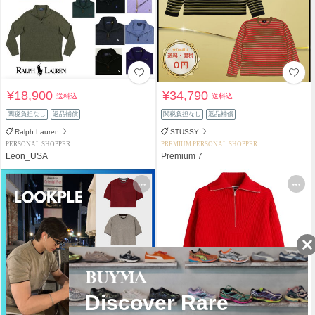
¥18,900
¥34,790
送料込
送料込
関税負担なし
返品補償
関税負担なし
返品補償
Ralph Lauren
STUSSY
PERSONAL SHOPPER
PREMIUM PERSONAL SHOPPER
Leon_USA
Premium 7