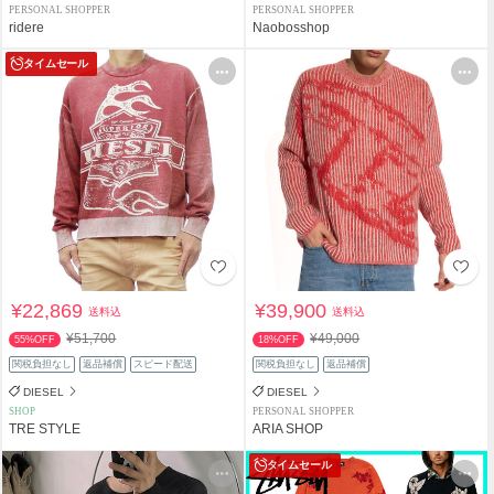
PERSONAL SHOPPER
PERSONAL SHOPPER
ridere
Naobosshop
タイムセール
¥22,869
¥39,900
送料込
送料込
¥51,700
¥49,000
55%OFF
18%OFF
関税負担なし
返品補償
スピード配送
関税負担なし
返品補償
DIESEL
DIESEL
SHOP
PERSONAL SHOPPER
TRE STYLE
ARIA SHOP
タイムセール