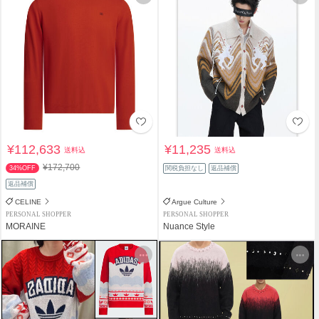
¥112,633
¥11,235
送料込
送料込
¥172,700
34%OFF
関税負担なし
返品補償
返品補償
CELINE
Argue Culture
PERSONAL SHOPPER
PERSONAL SHOPPER
MORAINE
Nuance Style