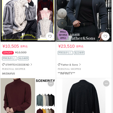
¥10,505
¥23,510
送料込
送料込
¥13,500
22%OFF
関税負担なし
返品補償
関税負担なし
返品補償
STARTEXCEEDEND
Father & Sons
PERSONAL SHOPPER
PERSONAL SHOPPER
aezaurus
**INFINITY**