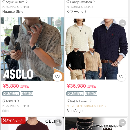
Argue Culture
Harley Davidson
PERSONAL SHOPPER
PERSONAL SHOPPER
Nuance Style
K-マーケット
¥5,880
¥36,980
送料込
送料込
関税負担なし
返品補償
関税負担なし
返品補償
ASCLO
Ralph Lauren
PERSONAL SHOPPER
PREMIUM PERSONAL SHOPPER
ridere
Blue Angel
タイムセール