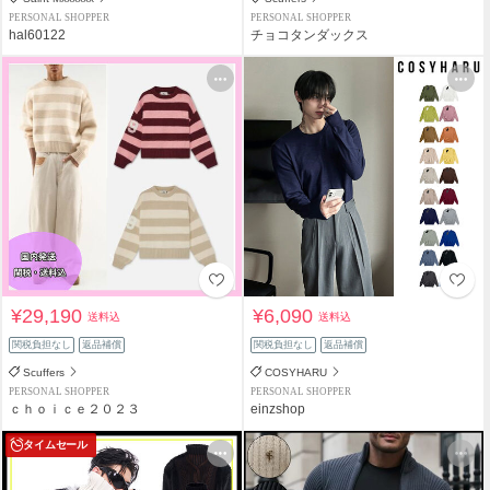
PERSONAL SHOPPER
PERSONAL SHOPPER
hal60122
チョコタンダックス
¥29,190
¥6,090
送料込
送料込
関税負担なし
返品補償
関税負担なし
返品補償
Scuffers
COSYHARU
PERSONAL SHOPPER
PERSONAL SHOPPER
ｃｈｏｉｃｅ２０２３
einzshop
タイムセール