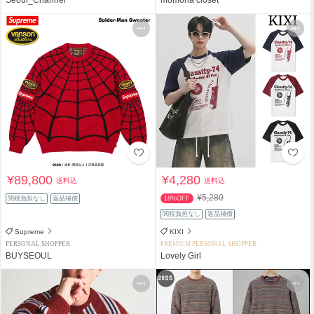
¥89,800
¥4,280
送料込
送料込
¥5,280
関税負担なし
返品補償
18%OFF
関税負担なし
返品補償
Supreme
KIXI
PERSONAL SHOPPER
PREMIUM PERSONAL SHOPPER
BUYSEOUL
Lovely Girl