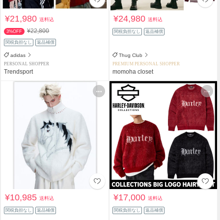
¥21,980
¥24,980
送料込
送料込
¥22,800
3%OFF
関税負担なし
返品補償
関税負担なし
返品補償
adidas
Thug Club
PERSONAL SHOPPER
PREMIUM PERSONAL SHOPPER
Trendsport
momoha closet
¥10,985
¥17,000
送料込
送料込
関税負担なし
返品補償
関税負担なし
返品補償