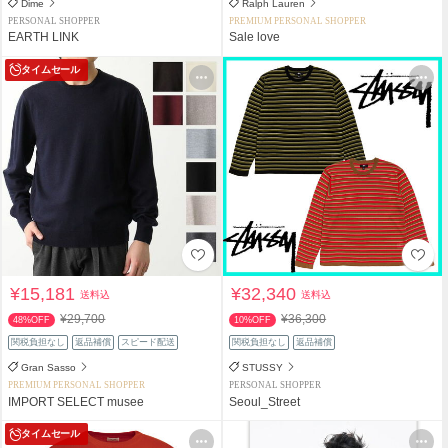
Dime
Ralph Lauren
PERSONAL SHOPPER
PREMIUM PERSONAL SHOPPER
EARTH LINK
Sale love
タイムセール
¥15,181
¥32,340
送料込
送料込
¥29,700
¥36,300
48%OFF
10%OFF
関税負担なし
返品補償
スピード配送
関税負担なし
返品補償
Gran Sasso
STUSSY
PREMIUM PERSONAL SHOPPER
PERSONAL SHOPPER
IMPORT SELECT musee
Seoul_Street
タイムセール