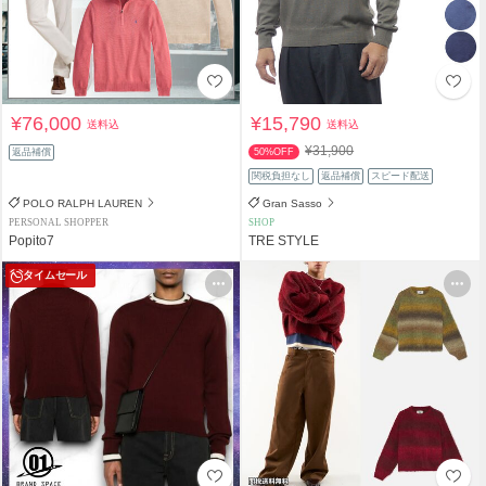
¥76,000
¥15,790
送料込
送料込
¥31,900
返品補償
50%OFF
関税負担なし
返品補償
スピード配送
POLO RALPH LAUREN
Gran Sasso
PERSONAL SHOPPER
SHOP
Popito7
TRE STYLE
タイムセール