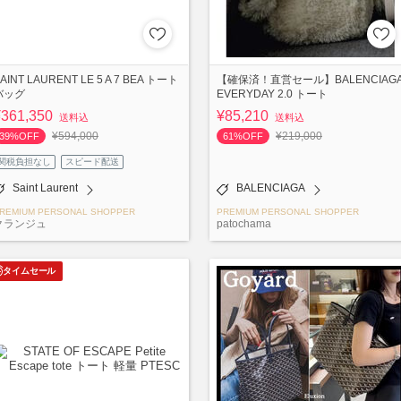
AINT LAURENT LE 5 A 7 BEA トート
【確保済！直営セール】BALENCIAG
バッグ
EVERYDAY 2.0 トート
¥361,350
¥85,210
送料込
送料込
¥594,000
¥219,000
39%OFF
61%OFF
関税負担なし
スピード配送
Saint Laurent
BALENCIAGA
REMIUM PERSONAL SHOPPER
PREMIUM PERSONAL SHOPPER
クランジュ
patochama
タイムセール