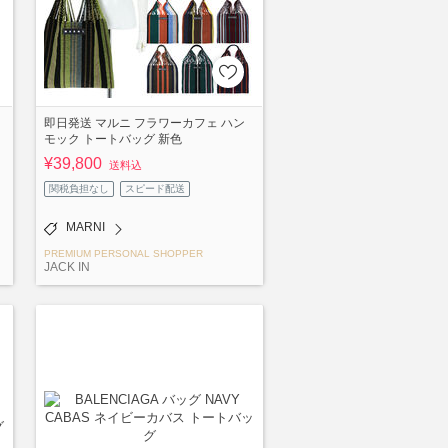
即日発送 マルニ フラワーカフェ ハン
モック トートバッグ 新色
¥39,800
送料込
関税負担なし
スピード配送
MARNI
PREMIUM PERSONAL SHOPPER
JACK IN