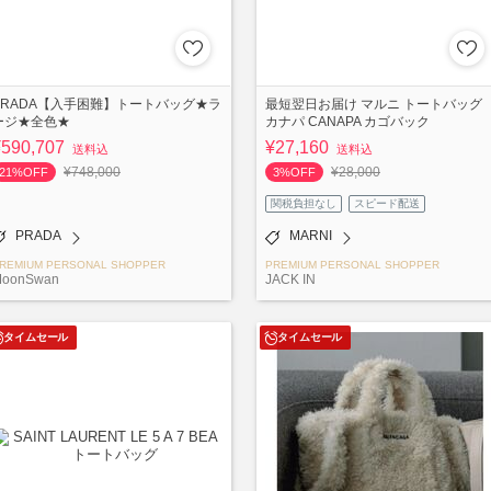
PRADA【入手困難】トートバッグ★ラ
最短翌日お届け マルニ トートバッグ
ージ★全色★
カナパ CANAPA カゴバック
¥590,707
¥27,160
送料込
送料込
¥748,000
¥28,000
21%OFF
3%OFF
関税負担なし
スピード配送
PRADA
MARNI
REMIUM PERSONAL SHOPPER
PREMIUM PERSONAL SHOPPER
oonSwan
JACK IN
タイムセール
タイムセール