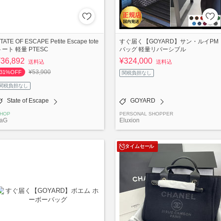
TATE OF ESCAPE Petite Escape tote
すぐ届く【GOYARD】サン・ルイPM
トート 軽量 PTESC
バッグ 軽量リバーシブル
¥36,892
¥324,000
送料込
送料込
¥53,900
31%OFF
関税負担なし
関税負担なし
State of Escape
GOYARD
HOP
PERSONAL SHOPPER
aG
Eluxion
タイムセール