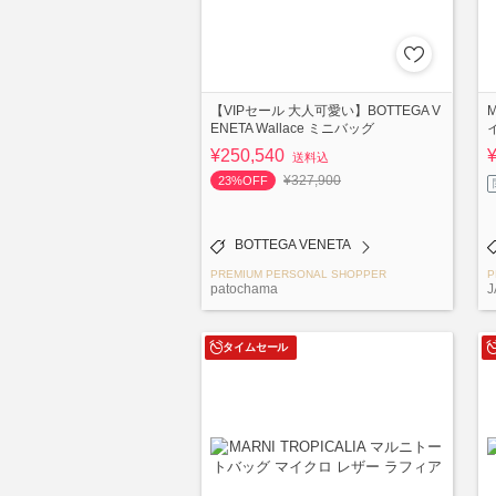
【VIPセール 大人可愛い】BOTTEGA V
ENETA Wallace ミニバッグ
¥250,540
送料込
¥327,900
23%OFF
BOTTEGA VENETA
PREMIUM PERSONAL SHOPPER
P
patochama
J
タイムセール