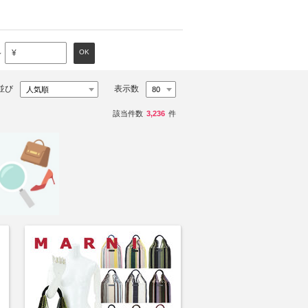
～
OK
¥
並び
表示数
該当件数
3,236
件