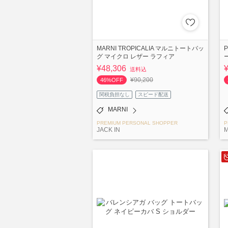
MARNI TROPICALIA マルニトートバッ
グ マイクロ レザー ラフィア
¥48,306
送料込
¥90,200
46%OFF
関税負担なし
スピード配送
MARNI
PREMIUM PERSONAL SHOPPER
P
JACK IN
M