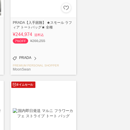
PRADA【入手困難】 ★スモール ラフ
ィア トートバッグ★ 全種
¥244,974
送料込
¥266,255
7%OFF
PRADA
PREMIUM PERSONAL SHOPPER
MoonSwan
タイムセール