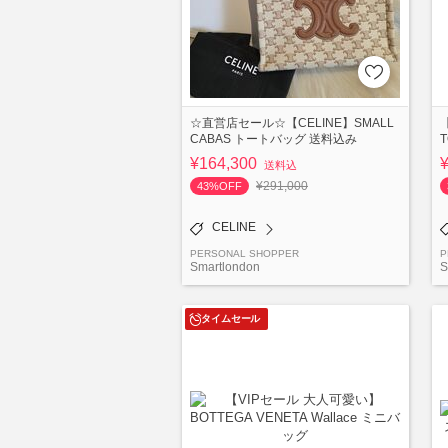
☆直営店セール☆【CELINE】SMALL
CABAS トートバッグ 送料込み
¥164,300
送料込
¥291,000
43%OFF
CELINE
PERSONAL SHOPPER
P
Smartlondon
S
タイムセール