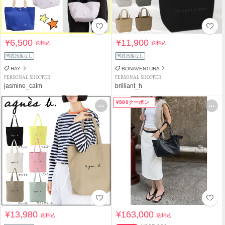
¥6,500
¥11,900
送料込
送料込
関税負担なし
関税負担なし
HAY
BONAVENTURA
PERSONAL SHOPPER
PERSONAL SHOPPER
jasmine_calm
brilliant_h
¥500クーポン
¥13,980
¥163,000
送料込
送料込