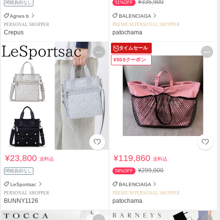
¥335,900
関税負担なし
51%OFF
Agnes b
BALENCIAGA
PERSONAL SHOPPER
PREMIUM PERSONAL SHOPPER
Crepus
patochama
タイムセール
¥500クーポン
¥23,800
¥119,860
送料込
送料込
¥299,000
関税負担なし
59%OFF
LeSportsac
BALENCIAGA
PERSONAL SHOPPER
PREMIUM PERSONAL SHOPPER
BUNNY1126
patochama