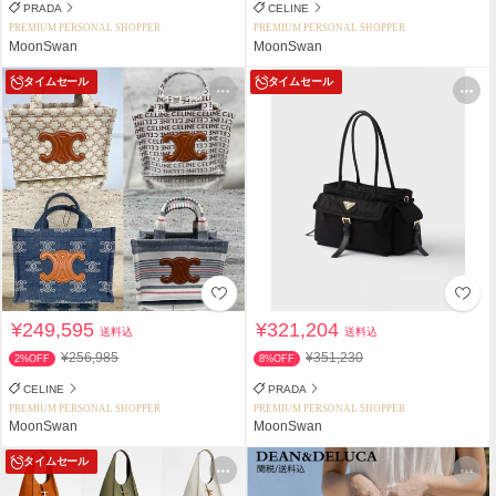
PRADA
CELINE
PREMIUM PERSONAL SHOPPER
PREMIUM PERSONAL SHOPPER
MoonSwan
MoonSwan
タイムセール
タイムセール
¥249,595
¥321,204
送料込
送料込
¥256,985
¥351,230
2%OFF
8%OFF
CELINE
PRADA
PREMIUM PERSONAL SHOPPER
PREMIUM PERSONAL SHOPPER
MoonSwan
MoonSwan
タイムセール