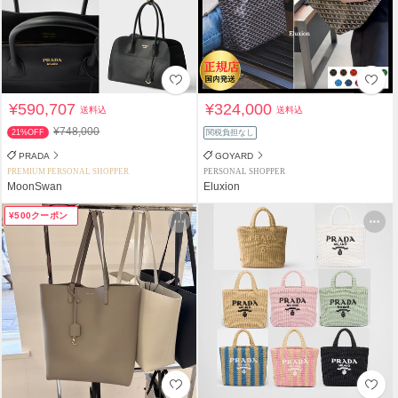
¥590,707
¥324,000
送料込
送料込
¥748,000
21%OFF
関税負担なし
PRADA
GOYARD
PREMIUM PERSONAL SHOPPER
PERSONAL SHOPPER
MoonSwan
Eluxion
¥500クーポン