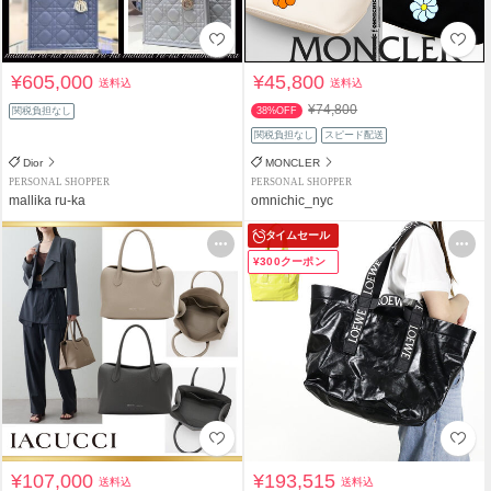
¥605,000
¥45,800
送料込
送料込
¥74,800
関税負担なし
38%OFF
関税負担なし
スピード配送
Dior
MONCLER
PERSONAL SHOPPER
PERSONAL SHOPPER
mallika ru-ka
omnichic_nyc
タイムセール
¥300クーポン
¥107,000
¥193,515
送料込
送料込