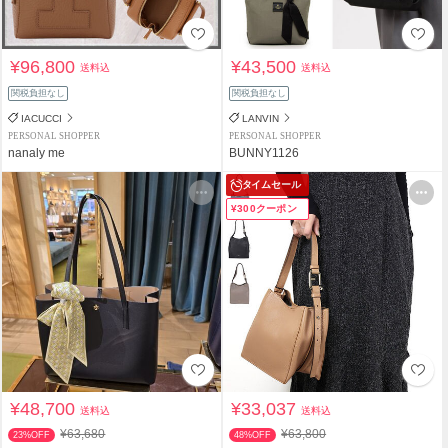
¥96,800
¥43,500
送料込
送料込
関税負担なし
関税負担なし
IACUCCI
LANVIN
PERSONAL SHOPPER
PERSONAL SHOPPER
nanaly me
BUNNY1126
タイムセール
¥300クーポン
¥48,700
¥33,037
送料込
送料込
¥63,680
¥63,800
23%OFF
48%OFF