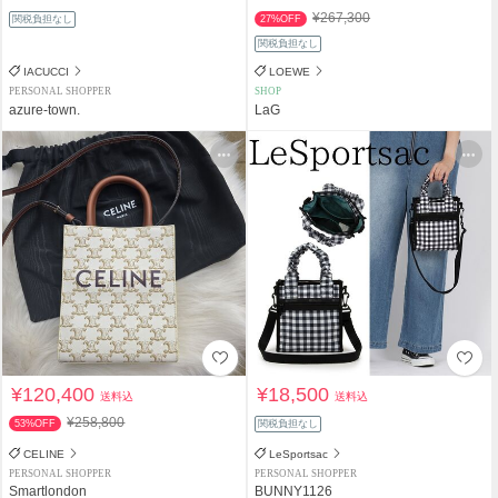
¥267,300
関税負担なし
27%OFF
関税負担なし
IACUCCI
LOEWE
PERSONAL SHOPPER
SHOP
azure-town.
LaG
¥120,400
¥18,500
送料込
送料込
¥258,800
53%OFF
関税負担なし
CELINE
LeSportsac
PERSONAL SHOPPER
PERSONAL SHOPPER
Smartlondon
BUNNY1126