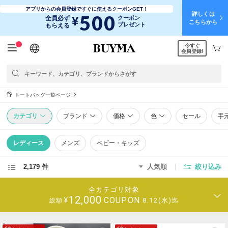
アプリからの会員登録ですぐに使えるクーポンGET！
詳しくは
500
¥
全員必ず
クーポン
こちらから
プレゼント
もらえる
今すぐ
日本語
English
简体中文
繁體中文
会員登録!
トートバッグ一覧ページ
カテゴリ
ブランド
価格
色
セール
手
レディース
メンズ
ベビー・キッズ
2,179 件
人気順
絞り込み
全カテゴリ対象
12,000
COUPON
¥
8.12(水)迄
総額