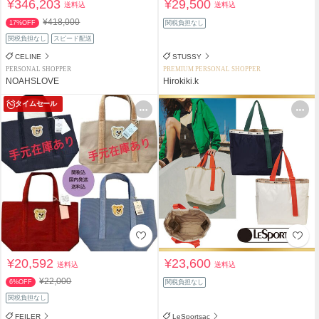
¥346,203
¥29,500
送料込
送料込
¥418,000
17%OFF
関税負担なし
関税負担なし
スピード配送
CELINE
STUSSY
PERSONAL SHOPPER
PREMIUM PERSONAL SHOPPER
NOAHSLOVE
Hirokiki.k
タイムセール
¥20,592
¥23,600
送料込
送料込
¥22,000
6%OFF
関税負担なし
関税負担なし
FEILER
LeSportsac