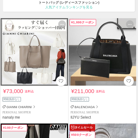
トートバッグ
(レディースファッション)
人気アイテムランキングを見る
¥1,000クーポン
¥73,000
¥211,000
送料込
送料込
関税負担なし
関税負担なし
GIANNI CHIARINI
BALENCIAGA
PERSONAL SHOPPER
PERSONAL SHOPPER
nanaly me
IIJYU Select
タイムセール
¥100クーポン
¥500クーポン