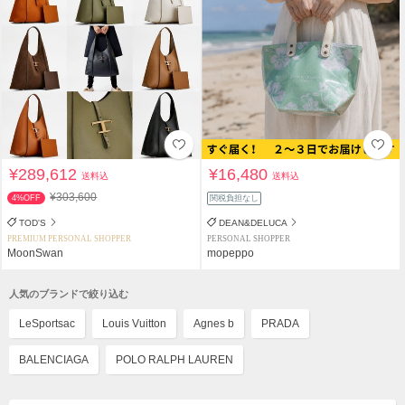
¥289,612
¥16,480
送料込
送料込
¥303,600
4%OFF
関税負担なし
TOD'S
DEAN&DELUCA
PREMIUM PERSONAL SHOPPER
PERSONAL SHOPPER
MoonSwan
mopeppo
人気のブランドで絞り込む
LeSportsac
Louis Vuitton
Agnes b
PRADA
BALENCIAGA
POLO RALPH LAUREN