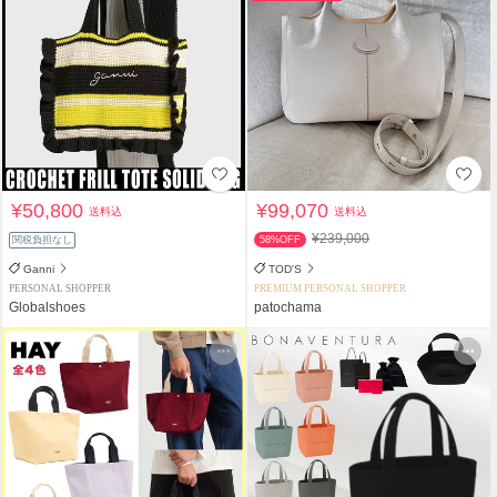
¥50,800
¥99,070
送料込
送料込
¥239,000
関税負担なし
58%OFF
Ganni
TOD'S
PERSONAL SHOPPER
PREMIUM PERSONAL SHOPPER
Globalshoes
patochama