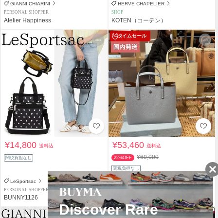
GIANNI CHIARINI
HERVE CHAPELIER
PERSONAL SHOPPER
SHOP
Atelier Happiness
KOTEN（コーテン）
タイムセール
¥14,800
¥53,460
送料込
送料込
¥69,000
関税負担なし
22%OFF
関税負担なし
LeSportsac
Tory Burch
PERSONAL SHOPPER
PERSONAL SHOPPER
BUNNY1126
boyscout
¥500クーポン