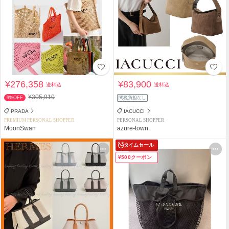
¥276,358
¥83,900
送料込
送料込
¥305,910
9%OFF
関税負担なし
PRADA
IACUCCI
PREMIUM PERSONAL SHOPPER
PERSONAL SHOPPER
MoonSwan
azure-town.
タイムセール
¥500クーポン