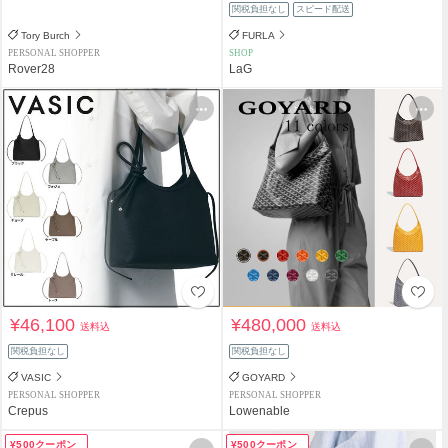
関税負担なし
スピード配送
Tory Burch
FURLA
PERSONAL SHOPPER
SHOP
Rover28
LaG
¥46,100
¥480,000
送料込
送料込
関税負担なし
関税負担なし
VASIC
GOYARD
PERSONAL SHOPPER
PERSONAL SHOPPER
Crepus
Lowenable
¥500クーポン
¥500クーポン