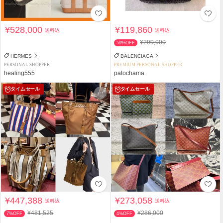
¥528,000
¥119,860
送料込
送料込
¥299,000
59%OFF
HERMES
BALENCIAGA
PERSONAL SHOPPER
PREMIUM PERSONAL SHOPPER
healing555
patochama
タイムセール
タイムセール
¥447,388
¥273,058
送料込
送料込
¥481,525
¥286,000
7%OFF
4%OFF