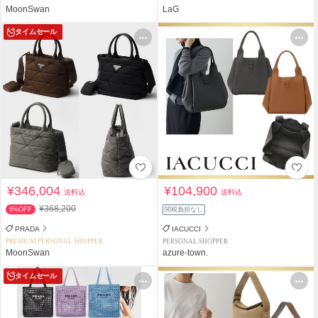
MoonSwan
LaG
タイムセール
¥346,004
¥104,900
送料込
送料込
¥368,200
6%OFF
関税負担なし
PRADA
IACUCCI
PREMIUM PERSONAL SHOPPER
PERSONAL SHOPPER
MoonSwan
azure-town.
タイムセール