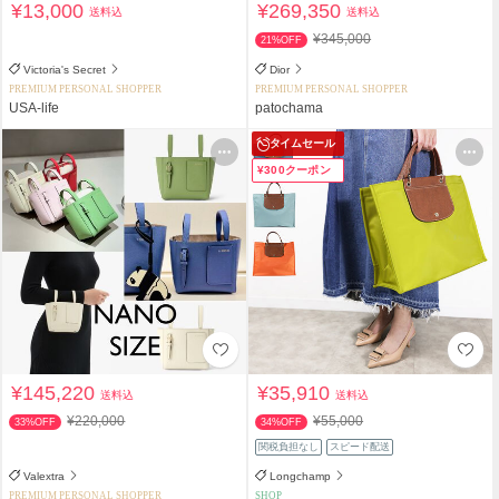
¥13,000
¥269,350
送料込
送料込
¥345,000
21%OFF
Victoria's Secret
Dior
PREMIUM PERSONAL SHOPPER
PREMIUM PERSONAL SHOPPER
USA-life
patochama
タイムセール
¥300クーポン
¥145,220
¥35,910
送料込
送料込
¥220,000
¥55,000
33%OFF
34%OFF
関税負担なし
スピード配送
Valextra
Longchamp
PREMIUM PERSONAL SHOPPER
SHOP