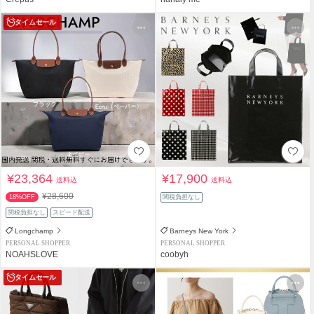
タイムセール
¥23,364
¥17,900
送料込
送料込
¥28,600
18%OFF
関税負担なし
関税負担なし
スピード配送
Longchamp
Barneys New York
PERSONAL SHOPPER
PERSONAL SHOPPER
NOAHSLOVE
coobyh
タイムセール