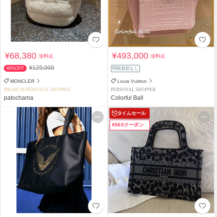
¥68,380
¥493,000
送料込
送料込
¥129,000
46%OFF
関税負担なし
MONCLER
Louis Vuitton
PREMIUM PERSONAL SHOPPER
PERSONAL SHOPPER
patochama
Colorful Ball
タイムセール
¥500クーポン