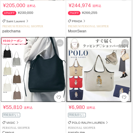
¥205,000
¥244,974
送料込
送料込
¥230,000
¥266,255
10%OFF
7%OFF
Saint Laurent
PRADA
PREMIUM PERSONAL SHOPPER
PREMIUM PERSONAL SHOPPER
patochama
MoonSwan
¥500クーポン
¥55,810
¥6,980
送料込
送料込
関税負担なし
関税負担なし
VASIC
POLO RALPH LAUREN
PERSONAL SHOPPER
PERSONAL SHOPPER
Crepus
nanaly me