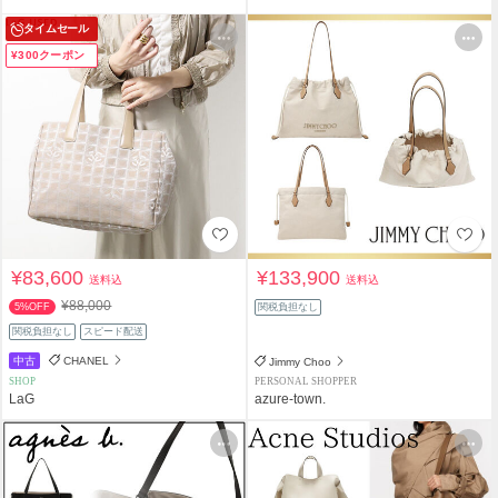
タイムセール
¥300クーポン
¥83,600
¥133,900
送料込
送料込
¥88,000
5%OFF
関税負担なし
関税負担なし
スピード配送
中古
CHANEL
Jimmy Choo
SHOP
PERSONAL SHOPPER
LaG
azure-town.