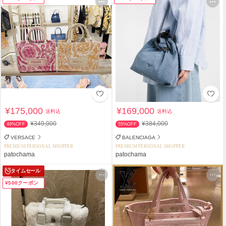
¥175,000
¥169,000
送料込
送料込
¥349,000
¥384,000
49%OFF
55%OFF
VERSACE
BALENCIAGA
PREMIUM PERSONAL SHOPPER
PREMIUM PERSONAL SHOPPER
patochama
patochama
タイムセール
¥500クーポン