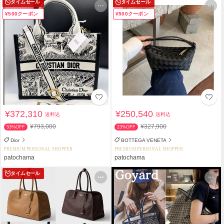
タイムセール
タイムセール
¥500クーポン
¥500クーポン
¥372,310
¥250,540
送料込
送料込
¥793,000
¥327,900
53%OFF
23%OFF
Dior
BOTTEGA VENETA
PREMIUM PERSONAL SHOPPER
PREMIUM PERSONAL SHOPPER
patochama
patochama
タイムセール