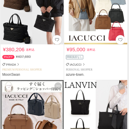
¥380,206
¥95,000
送料込
送料込
¥407,880
6%OFF
関税負担なし
PRADA
IACUCCI
PREMIUM PERSONAL SHOPPER
PERSONAL SHOPPER
MoonSwan
azure-town.