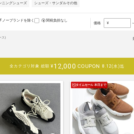
ンニングシューズ
シューズ・サンダルその他
ノーブランドを除く
関税負担なし
価格
¥
ース)
12,000
COUPON
¥
8.12(水)迄
全カテゴリ対象
総額
タイムセール 本日まで