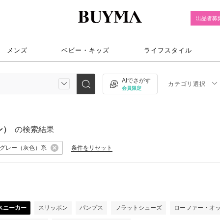
出品者募
メンズ
ベビー・キッズ
ライフスタイル
AIでさがす
カテゴリ選択
会員限定
ン）
の検索結果
グレー（灰色）系
条件をリセット
）
スニーカー
スリッポン
パンプス
フラットシューズ
ローファー・オ