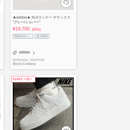
★adidas★ XLGランナー デラックス
"グレー/シルバー"
¥19,700
送料込
関税負担なし
返品補償
adidas
PERSONAL SHOPPER
Brock Cowboy
¥100クーポン