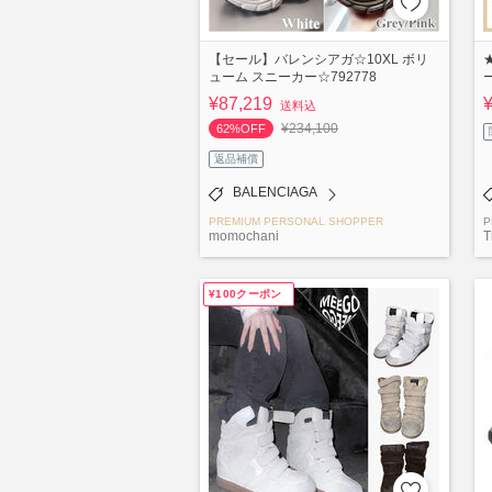
【セール】バレンシアガ☆10XL ボリ
★
ューム スニーカー☆792778
ー
¥87,219
送料込
¥234,100
62%OFF
返品補償
BALENCIAGA
PREMIUM PERSONAL SHOPPER
P
momochani
T
¥100クーポン