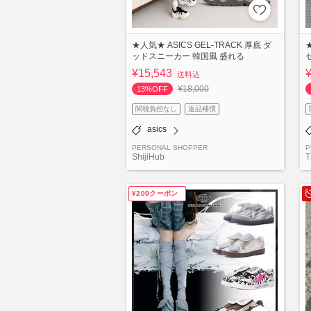
★人気★ ASICS GEL-TRACK 厚底 ダ
ッドスニーカー 韓国風 盛れる
¥15,543
送料込
¥18,000
13%OFF
関税負担なし
返品補償
asics
PERSONAL SHOPPER
P
ShijiHub
T
¥200クーポン