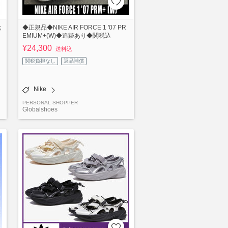
靴
◆正規品◆NIKE AIR FORCE 1 '07 PR
EMIUM+(W)◆追跡あり◆関税込
¥24,300
送料込
関税負担なし
返品補償
Nike
PERSONAL SHOPPER
Globalshoes