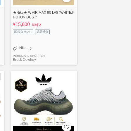
★Nike★ W AIR MAX 90 LV8 "WHITE/P
HOTON DUST"
¥15,600
送料込
関税負担なし
返品補償
Nike
PERSONAL SHOPPER
Brock Cowboy