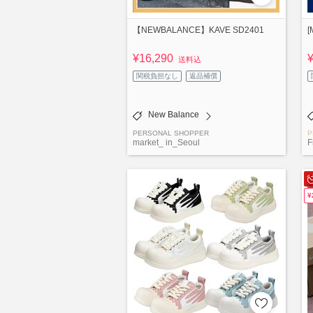
【NEWBALANCE】KAVE SD2401
[
¥16,290
送料込
関税負担なし
返品補償
New Balance
PERSONAL SHOPPER
P
market_ in_Seoul
F