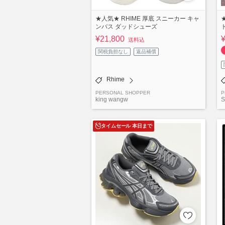
★人気★ RHIME 厚底 スニーカー キャ
★
ンバス ダッドシューズ
¥21,800
送料込
関税負担なし
返品補償
Rhime
PERSONAL SHOPPER
P
king wangw
S
タイムセール 本日まで