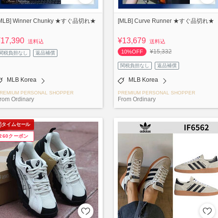
MLB] Winner Chunky ★すぐ品切れ★
[MLB] Curve Runner ★すぐ品切れ★
¥17,390
¥13,679
送料込
送料込
¥15,332
10%OFF
関税負担なし
返品補償
関税負担なし
返品補償
MLB Korea
MLB Korea
REMIUM PERSONAL SHOPPER
PREMIUM PERSONAL SHOPPER
rom Ordinary
From Ordinary
タイムセール
¥260クーポン