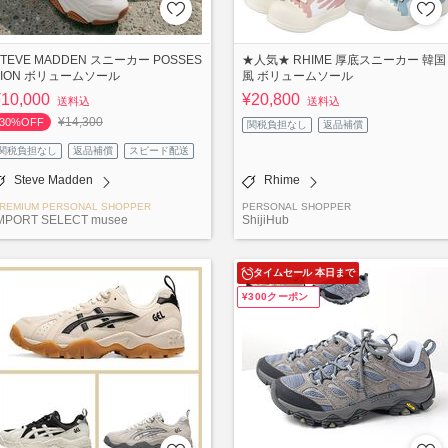
STEVE MADDEN スニーカー POSSES
★人気★ RHIME 厚底スニーカー 韓国
SION ボリュームソール
風 ボリュームソール
¥10,000
¥20,800
送料込
送料込
¥14,300
30%OFF
関税負担なし
返品補償
関税負担なし
返品補償
スピード配送
Steve Madden
Rhime
REMIUM PERSONAL SHOPPER
PERSONAL SHOPPER
MPORT SELECT musee
ShijiHub
タイムセール 本日まで
¥300クーポン