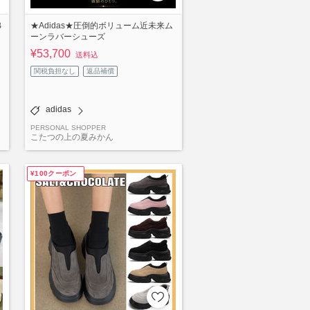
B
★Adidas★圧倒的ボリューム近未来ム
ーンラバーシューズ
¥53,700
送料込
関税負担なし
返品補償
adidas
PERSONAL SHOPPER
こたつの上の夏みかん
¥100クーポン