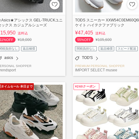
★Asics★アシックス GEL-TRUCKユニ
TODS スニーカー XXW54C0EM60Q6
セックス カジュアルシューズ
ケイト ハイテクファブリック
¥15,950
¥47,405
送料込
送料込
¥18,000
¥105,600
11%OFF
55%OFF
関税負担なし
返品補償
関税負担なし
返品補償
スピード配送
asics
TOD'S
ERSONAL SHOPPER
PREMIUM PERSONAL SHOPPER
rendsport
IMPORT SELECT musee
タイムセール 本日まで
¥260クーポン