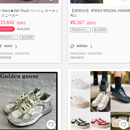
 Asics★Gel-Truck ベージュ ローカッ
【ADIDAS】 IF6562 SPEZIAL HAND
トスニーカー
ALL
¥15,642
¥8,167
送料込
送料込
¥18,000
13%OFF
関税負担なし
返品補償
関税負担なし
返品補償
asics
adidas
ERSONAL SHOPPER
PERSONAL SHOPPER
hijiHub
seoulerz