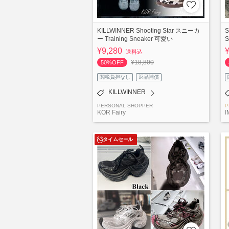
KILLWINNER Shooting Star スニーカ
ー Training Sneaker 可愛い
¥9,280
送料込
¥18,800
50%OFF
関税負担なし
返品補償
KILLWINNER
PERSONAL SHOPPER
P
KOR Fairy
I
タイムセール