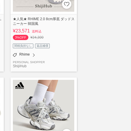
L
★人気★ RHIME 2.0 8cm厚底 ダッドス
ニーカー 韓国風
¥23,571
送料込
¥24,300
3%OFF
関税負担なし
返品補償
Rhime
PERSONAL SHOPPER
ShijiHub