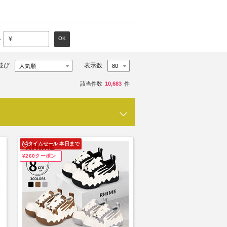
～
OK
¥
並び
表示数
該当件数
10,683
件
タイムセール 本日まで
¥260クーポン