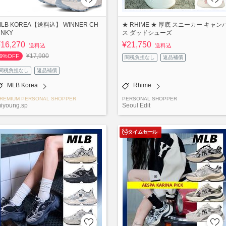
MLB KOREA【送料込】 WINNER CH
★ RHIME ★ 厚底 スニーカー キャン
UNKY
ス ダッドシューズ
¥16,270
¥21,750
送料込
送料込
¥17,900
9%OFF
関税負担なし
返品補償
関税負担なし
返品補償
MLB Korea
Rhime
REMIUM PERSONAL SHOPPER
PERSONAL SHOPPER
iyoung.sp
Seoul Edit
タイムセール