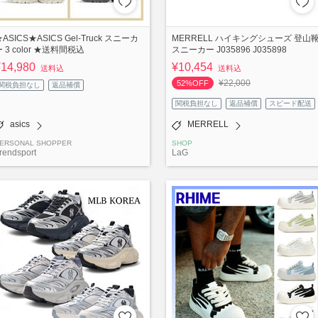
ASICS★ASICS Gel-Truck スニーカ
MERRELL ハイキングシューズ 登山
 3 color ★送料間税込
スニーカー J035896 J035898
¥14,980
¥10,454
送料込
送料込
¥22,000
52%OFF
関税負担なし
返品補償
関税負担なし
返品補償
スピード配送
asics
MERRELL
ERSONAL SHOPPER
SHOP
rendsport
LaG