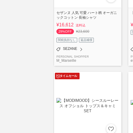
セザンヌ 人気 可愛 ハート柄 オーガニ
【
ックコットン 長袖シャツ
¥16,612
送料込
¥23,600
29%OFF
関税負担なし
返品補償
SEZANE
PERSONAL SHOPPER
P
M_Marseille
e
タイムセール