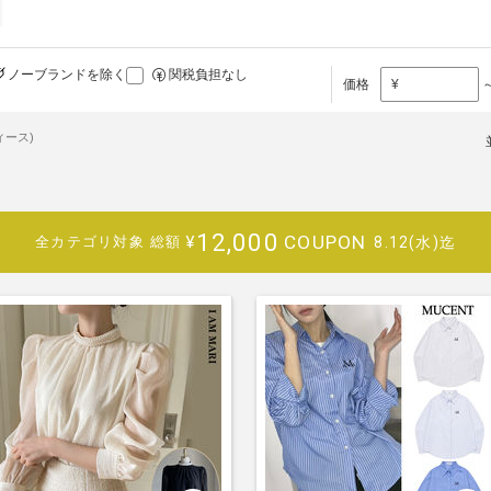
ノーブランドを除く
関税負担なし
価格
¥
ィース)
12,000
COUPON
¥
8.12(水)迄
全カテゴリ対象
総額