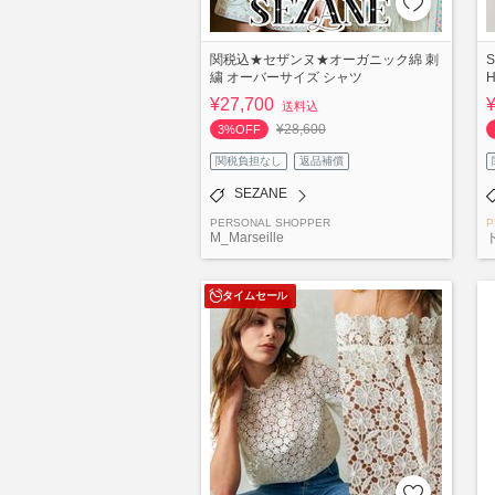
関税込★セザンヌ★オーガニック綿 刺
S
繍 オーバーサイズ シャツ
H
¥27,700
送料込
¥28,600
3%OFF
関税負担なし
返品補償
SEZANE
PERSONAL SHOPPER
P
M_Marseille
タイムセール