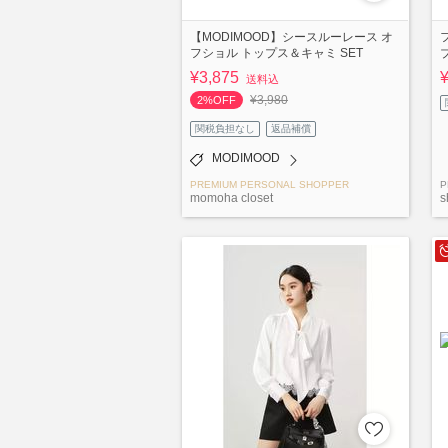
【MODIMOOD】シースルーレース オ
フショル トップス＆キャミ SET
¥3,875
送料込
¥3,980
2%OFF
関税負担なし
返品補償
MODIMOOD
PREMIUM PERSONAL SHOPPER
P
momoha closet
s