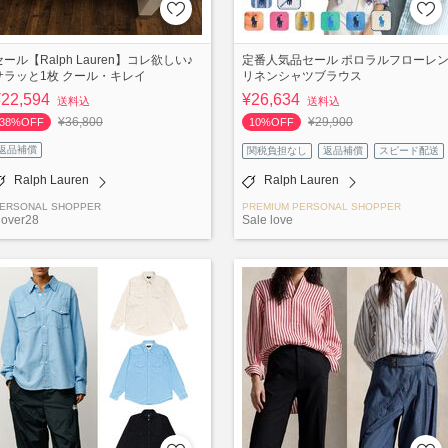
セール【Ralph Lauren】コレ欲しい♪
定番人気品セール ポロラルフローレ
サラッと1枚 クール・キレイ
リネンシャツブラウス
¥22,594
¥26,634
送料込
送料込
¥36,800
¥29,900
38%OFF
10%OFF
返品補償
関税負担なし
返品補償
スピード配送
Ralph Lauren
Ralph Lauren
ERSONAL SHOPPER
PREMIUM PERSONAL SHOPPER
over28
Sale love