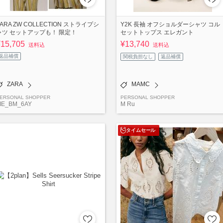
ZARA ZW COLLECTION ストライプシ
Y2K 長袖 オフショルダーシャツ コル
ャツ セットアップも！ 限定！
セットトップス エレガント
¥15,705
¥13,740
送料込
送料込
返品補償
関税負担なし
返品補償
ZARA
MAMC
ERSONAL SHOPPER
PERSONAL SHOPPER
IE_BM_6AY
M Ru
タイムセール