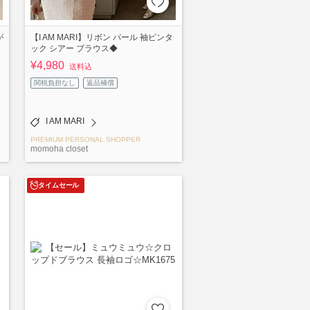
が
【I AM MARI】リボン パール 袖ピンタ
ック シアー ブラウス◆
¥4,980
送料込
関税負担なし
返品補償
I AM MARI
PREMIUM PERSONAL SHOPPER
momoha closet
タイムセール