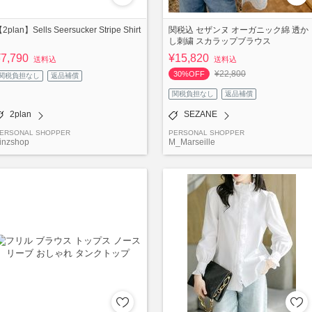
2plan】Sells Seersucker Stripe Shirt
関税込 セザンヌ オーガニック綿 透か
し刺繍 スカラップブラウス
¥7,790
¥15,820
送料込
送料込
¥22,800
30%OFF
関税負担なし
返品補償
関税負担なし
返品補償
2plan
SEZANE
ERSONAL SHOPPER
PERSONAL SHOPPER
inzshop
M_Marseille