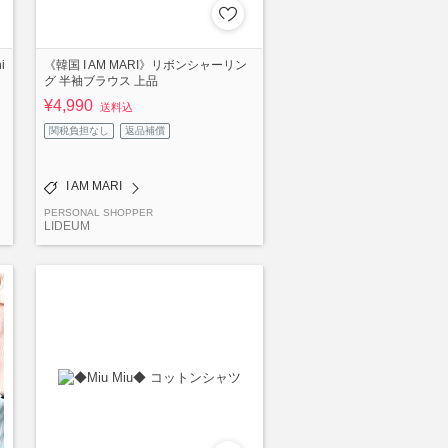
i
《韓国 I AM MARI》リボンシャーリン
グ 半袖ブラウス 上品
¥4,990
送料込
関税負担なし
返品補償
I AM MARI
PERSONAL SHOPPER
LIDEUM