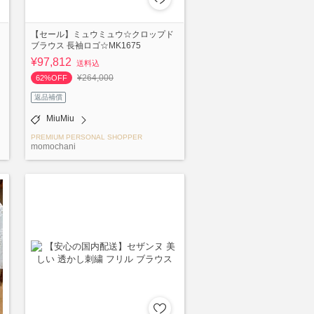
【セール】ミュウミュウ☆クロップド
ブラウス 長袖ロゴ☆MK1675
¥97,812
送料込
¥264,000
62%OFF
返品補償
MiuMiu
PREMIUM PERSONAL SHOPPER
momochani