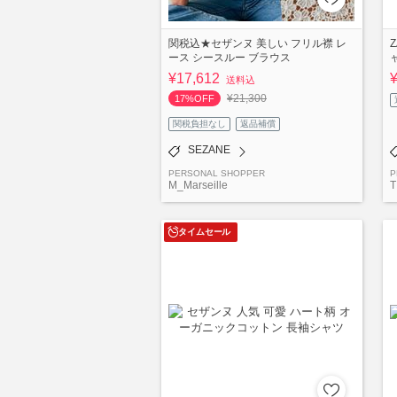
関税込★セザンヌ 美しい フリル襟 レ
ース シースルー ブラウス
¥17,612
送料込
¥21,300
17%OFF
関税負担なし
返品補償
SEZANE
PERSONAL SHOPPER
P
M_Marseille
T
タイムセール