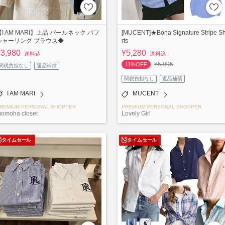
【I AM MARI】上品 パールネック パフ
[MUCENT]★Bona Signature Stripe Sh
シャーリング ブラウス◆
rts
¥3,980
¥5,280
送料込
送料込
¥5,995
11%OFF
関税負担なし
返品補償
関税負担なし
返品補償
I AM MARI
MUCENT
REMIUM PERSONAL SHOPPER
PREMIUM PERSONAL SHOPPER
omoha closet
Lovely Girl
タイムセール
タイムセール