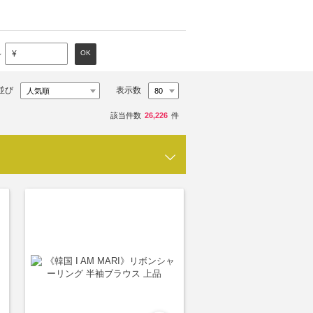
～
OK
¥
並び
表示数
該当件数
26,226
件