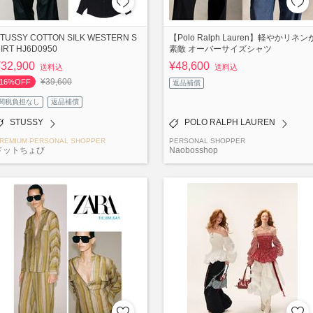
TUSSY COTTON SILK WESTERN S
【Polo Ralph Lauren】軽やかリネン
IRT HJ6D0950
素敵 オーバーサイズシャツ
¥32,900
¥48,600
送料込
送料込
¥39,600
16%OFF
返品補償
関税負担なし
返品補償
STUSSY
POLO RALPH LAUREN
REMIUM PERSONAL SHOPPER
PERSONAL SHOPPER
ドットちょび
Naobosshop