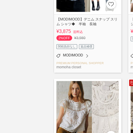
【MODIMOOD】デニム スナップ スリ
ム シャツ◆ 半袖 長袖
¥3,875
送料込
¥3,980
2%OFF
関税負担なし
返品補償
MODIMOOD
PREMIUM PERSONAL SHOPPER
P
momoha closet
m