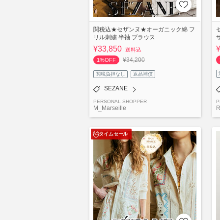
関税込★セザンヌ★オーガニック綿 フ
リル刺繍 半袖 ブラウス
¥33,850
送料込
¥34,200
1%OFF
関税負担なし
返品補償
SEZANE
PERSONAL SHOPPER
P
M_Marseille
R
タイムセール