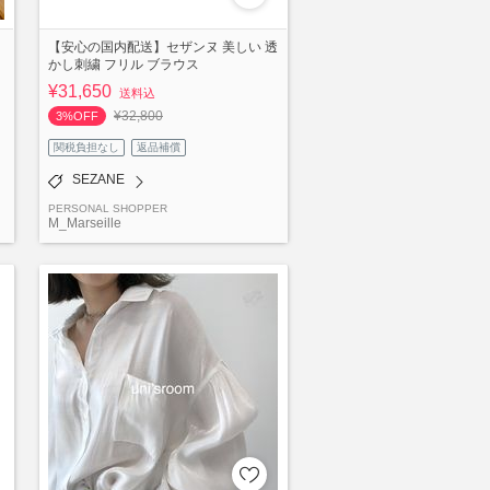
【安心の国内配送】セザンヌ 美しい 透
かし刺繍 フリル ブラウス
¥31,650
送料込
¥32,800
3%OFF
関税負担なし
返品補償
SEZANE
PERSONAL SHOPPER
M_Marseille