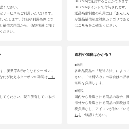
BUYMAに返品することができま
認ください。
BUYMAポイントで付与されます。
定サービスもご利用いただけます。
返品補償制度の利用には「
あんし
補償いたします。詳細や利用条件につ
が返品補償制度対象カテゴリであ
と補償の両面から、偽物撲滅に向け
は
こちら
をご確認ください。
ください。
い
送料や関税はかかる？
■送料
ます。英数字8桁からなるクーポンコ
各出品商品の「配送方法」によっ
なたが使えるクーポンの確認は
こち
さい。「送料込み」の場合は出品
送料を負担します。
■関税
してください。現在所有しているポ
国内から発送される商品の場合、
海外から発送される商品の関税は
税負担なし」アイコンが付いてい
ら
をご確認ください。