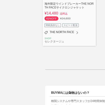
海外限定ウインドブレーカーTHE NOR
TH FACEサイクロンジャケット
¥14,480
送料込
¥24,800
41%OFF
関税負担なし
スピード配送
THE NORTH FACE
SHOP
セレクタージュ
BUYMAには偽物はないの？
検閲システムや専門スタッフが24時間体