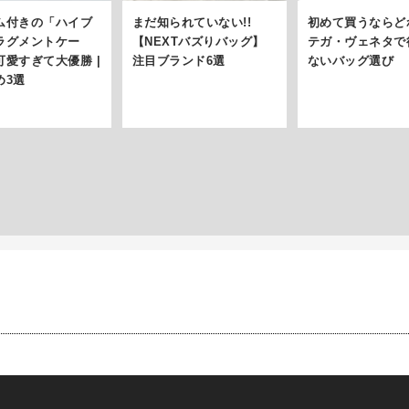
ム付きの「ハイブ
まだ知られていない!!
初めて買うならど
ラグメントケー
【NEXTバズりバッグ】
テガ・ヴェネタで
可愛すぎて大優勝 |
注目ブランド6選
ないバッグ選び
め3選