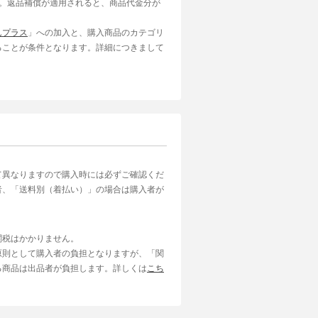
す。返品補償が適用されると、商品代金分が
んプラス
」への加入と、購入商品のカテゴリ
ることが条件となります。詳細につきまして
て異なりますので購入時には必ずご確認くだ
者、「送料別（着払い）」の場合は購入者が
関税はかかりません。
原則として購入者の負担となりますが、「関
る商品は出品者が負担します。詳しくは
こち