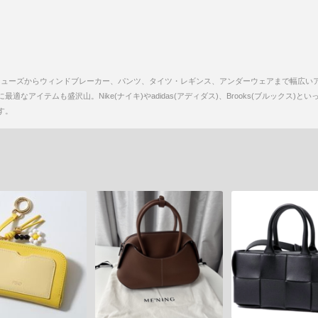
グシューズからウィンドブレーカー、パンツ、タイツ・レギンス、アンダーウェアまで幅広い
なアイテムも盛沢山。Nike(ナイキ)やadidas(アディダス)、Brooks(ブルックス
す。