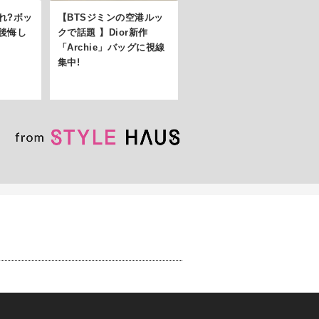
れ?ボッ
【BTSジミンの空港ルッ
後悔し
クで話題 】Dior新作
「Archie」バッグに視線
集中!