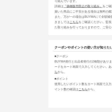
り組んでいます。
詳細は
「偽物販売防止の取り組み」
をご確
届いた商品にご不安がある場合は無料の鑑
また、万が一の場合はBUYMAにて全額
きましては
こちら
をご確認ください。監視
た取り組みを行っておりますので、ご安心
クーポンやポイントの使い方が知りた
■クーポン
BUYMA発行と出品者発行の2種類があり
ードをカート画面で入力してください。あ
ら
から。
■ポイント
使用したいポイント数をカート画面で入力
イント数の確認は
こちら
から。