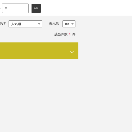
～
OK
¥
並び
表示数
該当件数
1
件