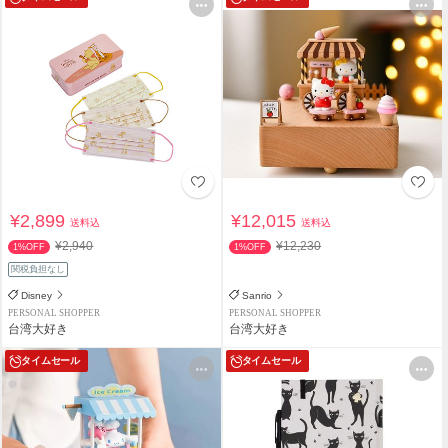
¥2,899
¥12,015
送料込
送料込
¥2,940
¥12,230
1%OFF
1%OFF
関税負担なし
Disney
Sanrio
PERSONAL SHOPPER
PERSONAL SHOPPER
台湾大好き
台湾大好き
タイムセール
タイムセール