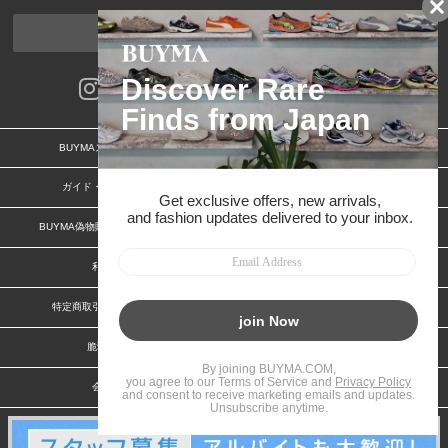
ページトップへ
BUYMAスタートガイド
安心への取り組み
ガイド・お問い合わせ
かんたん購入ガイド
BUYMA偽物販売防止の取り組み
BUYMA CARD
利用規約
プライバシー
特定商取引法に関する表記
お客様情報の外部送信について
脆弱性報告
お知らせ(PCサイト)
会社案内
スタッフ募集