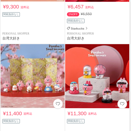
¥9,300
¥6,457
送料込
送料込
¥6,550
関税負担なし
1%OFF
関税負担なし
Starbucks
PERSONAL SHOPPER
PERSONAL SHOPPER
台湾大好き
台湾大好き
¥11,400
¥11,300
送料込
送料込
関税負担なし
関税負担なし