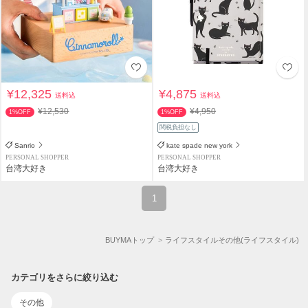
¥12,325
¥4,875
送料込
送料込
¥12,530
¥4,950
1%OFF
1%OFF
関税負担なし
Sanrio
kate spade new york
PERSONAL SHOPPER
PERSONAL SHOPPER
台湾大好き
台湾大好き
1
BUYMAトップ
ライフスタイルその他(ライフスタイル)
カテゴリをさらに絞り込む
その他