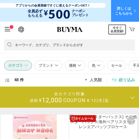
アプリからの会員登録ですぐに使えるクーポンGET！
詳しくは
500
¥
全員必ず
クーポン
こちらから
プレゼント
もらえる
今すぐ
日本語
English
简体中文
繁體中文
会員登録!
カテゴリ
ブランド
価格
色
セール
手
48 件
人気順
絞り込み
全カテゴリ対象
12,000
COUPON
¥
8.12(水)迄
総額
タイムセール