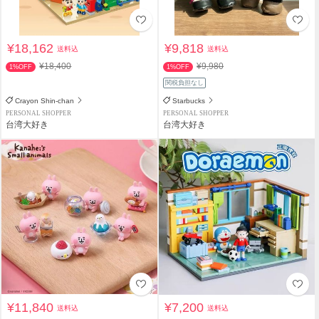
¥18,162
¥9,818
送料込
送料込
¥18,400
¥9,980
1%OFF
1%OFF
関税負担なし
Crayon Shin-chan
Starbucks
PERSONAL SHOPPER
PERSONAL SHOPPER
台湾大好き
台湾大好き
¥11,840
¥7,200
送料込
送料込