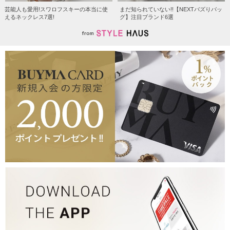
芸能人も愛用!スワロフスキーの本当に使
まだ知られていない!!【NEXTバズりバッ
えるネックレス7選!
グ】注目ブランド6選