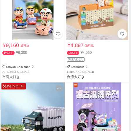
¥9,160
¥4,897
送料込
送料込
¥9,300
¥4,950
1%OFF
1%OFF
関税負担なし
Crayon Shin-chan
Starbucks
PERSONAL SHOPPER
PERSONAL SHOPPER
台湾大好き
台湾大好き
タイムセール