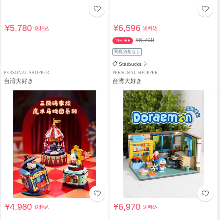
¥5,780
¥6,596
送料込
送料込
¥6,700
1%OFF
関税負担なし
Starbucks
PERSONAL SHOPPER
PERSONAL SHOPPER
台湾大好き
台湾大好き
¥4,980
¥6,970
送料込
送料込