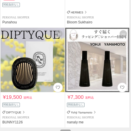
関税負担なし
HERMES
PERSONAL SHOPPER
PERSONAL SHOPPER
Punahou
Bloom Sukhairo
¥19,500
¥7,300
送料込
送料込
関税負担なし
関税負担なし
DIPTYQUE
Yohji Yamamoto
PERSONAL SHOPPER
PERSONAL SHOPPER
BUNNY1126
nanaly me