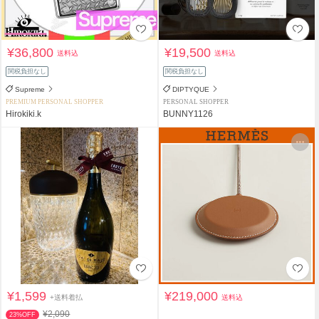
¥36,800
¥19,500
送料込
送料込
関税負担なし
関税負担なし
Supreme
DIPTYQUE
PREMIUM PERSONAL SHOPPER
PERSONAL SHOPPER
Hirokiki.k
BUNNY1126
¥1,599
¥219,000
+送料着払
送料込
¥2,090
23%OFF