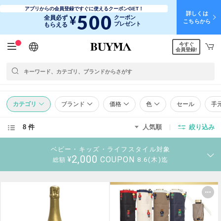
アプリからの会員登録ですぐに使えるクーポンGET！
詳しくは
500
¥
全員必ず
クーポン
こちらから
プレゼント
もらえる
今すぐ
日本語
English
简体中文
繁體中文
会員登録!
カテゴリ
ブランド
価格
色
セール
手
8 件
人気順
絞り込み
ベビー・キッズ・ライフスタイル対象
2,000
COUPON
¥
8.6(木)迄
総額