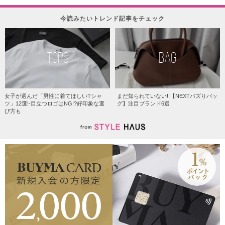
今読みたいトレンド記事をチェック
TOPS
BAG
女子が選んだ「男性に着てほしいTシャ
まだ知られていない!!【NEXTバズりバッ
ツ」12選!-目立つロゴはNG!?好印象な選
グ】注目ブランド6選
び方も