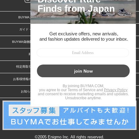
BUYMAスタートガイド
安心への取り組み
ガイド・お問い合わせ
かんたん購入ガイド
BUYMA偽物販売防止の取り組み
BUYMA CARD
利用規約
プライバシー
特定商取引法に関する表記
特定商取引法に関する表記(出品者)
お客様情報の外部送信について
脆弱性報告
お知らせ(PCサイト)
会社案内
©2005 Enigmo Inc. All rights reserved.