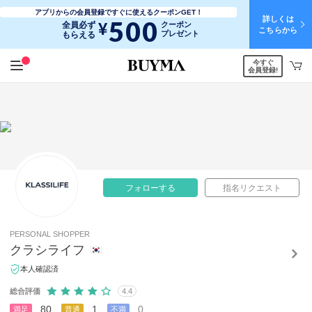
アプリからの会員登録ですぐに使えるクーポンGET！
詳しくは
500
¥
全員必ず
クーポン
こちらから
プレゼント
もらえる
今すぐ
会員登録!
フォローする
指名リクエスト
PERSONAL SHOPPER
クラシライフ
本人確認済
総合評価
4.4
80
1
0
満足
普通
不満