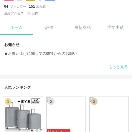
64
151
フォロワー
出品数
最終アクセス：3日以内
ホーム
評価
最新商品
注文実績
お知らせ
★お買い上げに関しての弊社からのお願い
＊ご注文前は必ず弊店まで在庫確認についてお問い合わせください。買
もっと見る
付先の在庫状況は常に変動しており、ご希望の商品をお買い付けできな
いことがあります。
＊弊社は100％純正品のみを取り扱っております。
人気ランキング
＊念のためにご注文から商品が届くまでの期間を7日～21日に設定して
1
2
3
おりますが、なるべく最短の7日～10日以内にご配送できるよう尽力い
たします。
＊BUYMAの規定に則り、ご注文いただいた後のお客様のご都合による
返品・交換・キャンセルは一切お受けできかねます。